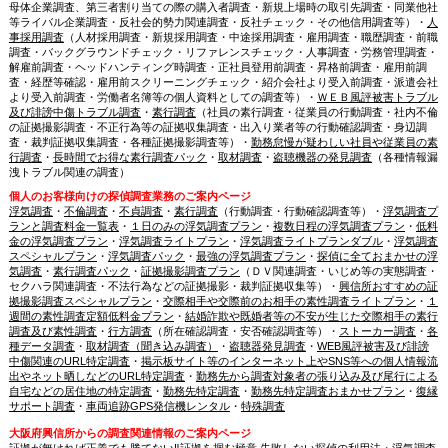
母体企業調査、第三者割り当ての際の購入者調査・新規上場時の取引先調査・同業他社
等ライバル企業調査・反社会的勢力関連調査・反社チェック・その他信用調査等）・
人
事採用調査
（人材採用調査・新規採用調査・中途採用調査・雇用調査・職歴調査・前職
調査・バックグラウンドチェック・リファレンスチェック・人事調査・労務管理調査・
解雇前調査・ヘッドハンティング時調査・正社員登用前調査・昇格前調査・雇用前調
査・経歴等確認・雇用前スクリーニングチェック・紹介会社より受入前調査・派遣会社
より受入前調査・労働者名簿等の個人資料としての調査等）・
ＷＥＢ風評被害トラブル
及び誹謗中傷トラブル調査
・
素行調査
（社員の素行調査・従業員の行動調査・社内不倫
の証拠撮影調査・不正行為等の証拠収集調査・出入り業者等の行動確認調査・身辺調
査・裁判証拠収集調査・各種証拠撮影調査等）・
勤務怠慢が疑わしい社員や従業員の素
行調査
・
長時間でお得な素行調査パック
・
取材調査
・
盗聴機器の発見調査
（各種情報漏
洩トラブル関連の調査）
個人のお客様向けの探偵調査業務のご案内ページ
浮気調査
・
不倫調査
・
不貞調査
・
素行調査
（行動調査・行動確認調査等）・
浮気調査プ
ランと調査料金一覧表
・
１日のみの浮気調査プラン
・
複数日程の浮気調査プラン
・
低料
金の浮気調査プラン
・
浮気調査ライトプラン
・
浮気調査ライトプランダブル
・
浮気調査
スペシャルプラン
・
浮気調査パック
・
最強の浮気調査プラン
・
探偵に全ておまかせの浮
気調査
・
素行調査パック
・
証拠撮影調査プラン
（ＤＶ関連調査・いじめ等の実態調査・
セクハラ関連調査・不法行為などの証拠撮影・裁判証拠収集等）・
興信所おすすめの証
拠撮影調査スペシャルプラン
・
交際相手や交際前のお相手の素性調査ライトプラン
・
１
週間の素性調査定額低料金プラン
・
結婚詐欺や既婚者等の不安が生じた交際相手の素行
調査及び素性調査
・
行方調査
（所在確認調査・安否確認調査等）・
ストーカー調査
・
各
種データ調査
・
取材調査（聞き込み調査）
・
盗聴器発見調査
・
WEB風評被害及び誹謗
中傷関連のURL特定調査
・
掲示板サイト等のインターネット上やSNS等への個人情報流
出やネット晒しなどのURL特定調査
・
勤務先から調査対象者の張り込み及び尾行による
自宅などの居住地の特定調査
・
勤務先特定調査
・
勤務先特定調査おまかせプラン
・
復縁
サポート調査
・
車両追跡GPS発信機レンタル
・
特殊調査
大阪府興信所からの調査関連情報のご案内ページ
証拠が無ければ正義でも勝てない‼証拠を掴む極意 失敗しない探偵の利用法
・
浮気調査