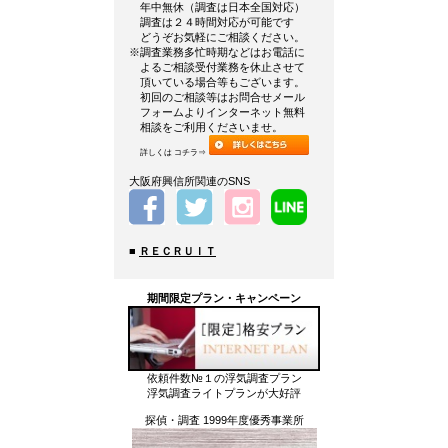
年中無休（調査は日本全国対応）
調査は２４時間対応が可能です
どうぞお気軽にご相談ください。
※調査業務多忙時期などはお電話に
よるご相談受付業務を休止させて
頂いている場合等もございます。
初回のご相談等はお問合せメール
フォームよりインターネット無料
相談をご利用くださいませ。
詳しくは コチラ⇒
大阪府興信所関連のSNS
■
ＲＥＣＲＵＩＴ
期間限定プラン・キャンペーン
依頼件数№１の浮気調査プラン
浮気調査ライトプランが大好評
探偵・調査 1999年度優秀事業所