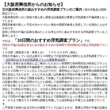
【大阪府興信所からのお知らせ】
◎大阪府興信所の超おすすめの浮気調査プランのご案内
（受付件数及び期間
限定プラン）
大阪府興信所へのご依頼で最も多い調査は証拠撮影の重要な浮気調査や不倫調査となっ
ています。
調査対象者の怪しい予定が分かりづらい場合や調査対象者と別居している場合にもおす
すめです。
絶対に浮気や不倫の証拠を掴みたいとお考えの方に超おすすめする浮気調査プランをご
案内します！
「10日間のおすすめ浮気調査プラン」
それは…
です。
浮気や不倫の証拠を得るための超おすすめの長期間で長時間対応可能な浮気調査プラン
です
１０日間（調査員２名・車両１台） ７５０,０００円（税込）
浮気や不倫をしている日は最大２４時間までの延長料金が無料となる浮気調査プラン！
（
10日間のおすすめ浮気調査プランの重要事項説明
）
ご予算に余裕がある場合にはご検討いただきたい長期間で長時間対応の特別なプランと
なります。浮気調査や不倫調査でご依頼の多い人気の１週間の浮気調査スペシャルプラ
ンの１０日間バージョンのようなものですが、通常時は１日あたり８時間の調査実施時
間を見込んでおります。さらに大きな違いは対象者が浮気や不倫の相手と接触している
日は最大で２４時まで調査を延長して実施しても延長料金がかかりません。浮気や不倫
の証拠を掴むために時間がどんどん経過して追加料金がいくらかかるか分からないとい
う不安を無くすためのプランで、２４時を超えての延長の場合には翌日分の調査時間を
消化しての対応が可能となり、その日も浮気や不倫の相手と別れるまでは８時間を経過
して延長しても２４時までは追加料金が全くかから無いお得な浮気調査プランです。翌
日まで浮気や不倫の相手と一緒に居るなどで調査続行となった場合には０：００から２
４：００まで最大で２４時間の調査を実施しても追加料金が不要となる調査プランで
す。
ご予算面で余裕のある方向けの調査プランではありますが、重要な浮気や不倫の証拠を