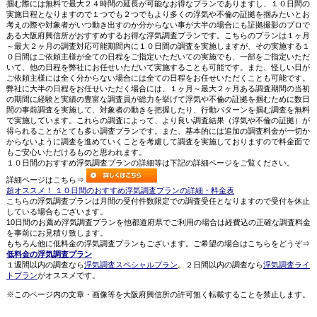
掴む際には無料で最大２４時間の延長が可能なお得なプランでありますし、１０日間の
実施日程となりますので１つでも２つでもより多くの浮気や不倫の証拠を掴みたいとお
考えの際や対象者がいつ動き出すのか分からない事が大半の場合にも証拠撮影のプロで
ある大阪府興信所がおすすめするお得な浮気調査プランです。こちらのプランは１ヶ月
～最大２ヶ月の調査対応可能期間内に１０日間の調査を実施しますが、その実施する１
０日間はご依頼主様が全ての日程をご指定いただいての実施でも、一部をご指定いただ
いて、他の日程を弊社にお任せいただいて実施することも可能です。また、怪しい日が
ご依頼主様には全く分からない場合には全ての日程をお任せいただくことも可能です。
弊社に大半の日程をお任せいただく場合には、１ヶ月～最大２ヶ月ある調査期間の当初
の期間に経験と実績の豊富な調査員が総力を挙げて浮気や不倫の証拠を掴むために数日
間の事前調査を実施して、対象者の動きを把握したり、行動パターンを掴む調査を無料
で実施しています。これらの調査によって、より良い調査結果（浮気や不倫の証拠）が
得られることがとても多い調査プランです。また、基本的には追加の調査料金が一切か
からないように調査を進めていくことを考慮して調査を実施しておりますので料金面で
もご安心いただけるものと思われます。
１０日間のおすすめ浮気調査プランの詳細等は下記の詳細ページをご覧ください。
詳細ページはこちら⇒
超オススメ！ １０日間のおすすめ浮気調査プランの詳細・料金表
こちらの浮気調査プランは月間の受付件数限定での調査受任となりますので受付を休止
している場合もございます。
10日間のお薦め浮気調査プランを他都道府県でご利用の場合は経費込の正確な調査料金
を事前にお見積り致します。
もちろん他に低料金の浮気調査プランもございます。ご希望の場合はこちらをどうぞ⇒
低料金の浮気調査プラン
１週間以内の調査なら
浮気調査スペシャルプラン
。２日間以内の調査なら
浮気調査ライ
トプラン
がオススメです。
※このページ内の文章・画像等を大阪府興信所の許可無く転載することを禁止します。