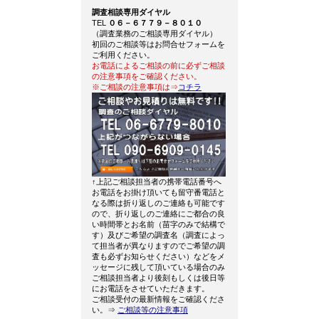
調査相談専用ダイヤル
TEL
０６－６７７９－８０１０
（調査業務のご相談専用ダイヤル）
初回のご相談等はお問合せフォームを
ご利用ください。
お電話によるご相談の前に必ずご相談
の注意事項をご確認ください。
※ご相談の注意事項は⇒
コチラ
↑上記ご相談担当者の携帯電話番号へ
お電話をお掛け頂いても留守番電話と
なる際は折り返しのご連絡も可能です
ので、折り返しのご連絡にご都合の良
い時間帯とお名前（苗字のみで結構で
す）及びご希望の調査名（調査によっ
て担当者が異なりますのでご希望の調
査も必ずお知らせください）などをメ
ッセージに残して頂いている場合のみ
ご相談担当者より後刻もしくは後日等
にお電話をさせていただきます。
ご相談受付の最新情報をご確認くださ
い。⇒
ご相談等の注意事項