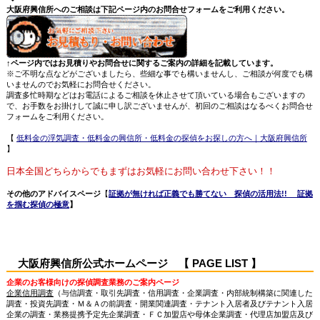
大阪府興信所へのご相談は下記ページ内のお問合せフォームをご利用ください。
↑ページ内ではお見積りやお問合せに関するご案内の詳細を記載しています。
※ご不明な点などがございましたら、些細な事でも構いませんし、ご相談が何度でも構
いませんのでお気軽にお問合せください。
調査多忙時期などはお電話によるご相談を休止させて頂いている場合もございますの
で、お手数をお掛けして誠に申し訳ございませんが、初回のご相談はなるべくお問合せ
フォームをご利用ください。
【
低料金の浮気調査・低料金の興信所・低料金の探偵をお探しの方へ｜大阪府興信所
】
日本全国どちらからでもまずはお気軽にお問い合わせ下さい！！
その他のアドバイスページ
【
証拠が無ければ正義でも勝てない 探偵の活用法!! 証拠
を掴む探偵の極意
】
大阪府興信所公式ホームページ 【 PAGE LIST 】
企業のお客様向けの探偵調査業務のご案内ページ
企業信用調査
（与信調査・取引先調査・信用調査・企業調査・内部統制構築に関連した
調査・投資先調査・Ｍ＆Ａの前調査・開業関連調査・テナント入居者及びテナント入居
企業の調査・業務提携予定先企業調査・ＦＣ加盟店や母体企業調査・代理店加盟店及び