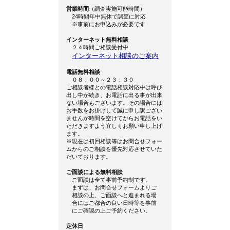
営業時間
（調査実施可能時間）
24時間年中無休で調査に対応
※事前にお申込みが必要です
インターネット無料相談
２４時間ご相談受付中
インターネット相談のご案内
電話無料相談
０８：００～２３：３０
ご相談者様との電話相談対応中は呼び
出し中が続き、お電話に出る事が出来
ない場合もございます。その場合には
お手数をお掛けして誠に申し訳ござい
ませんが時間を空けてからお電話をい
ただきますよう宜しくお願い申し上げ
ます。
※現在は初回相談等はお問合せフォー
ムからのご相談を優先対応させていた
だいております。
ご面談による無料相談
ご面談は全て事前予約制です。
まずは、お問合せフォームよりご
相談の上、ご面談へと進まれる場
合にはご都合の良い日時等を事前
にご確認の上ご予約ください。
定休日