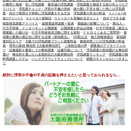
の費用と相場
・
安い浮気調査
・
最安値の浮気調査
・
浮気調査を相談する前の耳よりなア
ドバイス
・
浮気度チェック・浮気や不倫の兆候
・
彼の愛に不安を感じた時には浮気調
査
・
自分で無理せず簡単に浮気調査をする方法
・
浮気調査の本当の料金
・
ストーカー対
・
ストーカー規制法
ストーカーを見極めるポイント
自分でできる盗
策のアドバイス
・
・
・
聴器発見調査アドバイス
盗聴電波周波数一覧表
・
電磁波の影響について
・
家出人・
行方不明者・インターネット公開調査
・
公開調査お申込み情報
・
行方不明者届（家出人
捜索願）の届け出
・
行方不明者発見活動に関する規則
・
ＦＡＱ(よくあるご質問等)
・
探
偵業の業務の適正化に関する法律（探偵業法）
・
DV防止法
・
個人情報保護法
・
探偵調
査対応エリア
・
大阪での浮気調査プランと調査料金
・
都道府県ごとの浮気調査の料金
表
・
堺市の探偵 興信所【大阪府興信所】
・
ご依頼主様の声
・
調査後のアフターフォロ
ー
・
証拠撮影を重視しての事前調査
・
証拠写真について
・
浮気調査の探偵選び＆興信所
選び
・
興信所を選ぶなら全国対応の大阪府興信所
・
浮気調査ランキング
・
浮気調査の無
料再調査システム
・
バックグラウンドチェックについて
・
調査のキャンセルにつきまし
て
絶対に浮気や不倫や不貞の証拠を押さえたいと思っておられるなら…