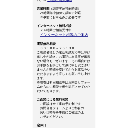
い。⇒
ご相談の注意事項
営業時間
（調査実施可能時間）
24時間年中無休で調査に対応
※事前にお申込みが必要です
インターネット無料相談
２４時間ご相談受付中
インターネット相談のご案内
電話無料相談
０８：００～２３：３０
ご相談者様との電話相談対応中は呼び
出し中が続き、お電話に出る事が出来
ない場合もございます。その場合には
お手数をお掛けして誠に申し訳ござい
ませんが時間を空けてからお電話をい
ただきますよう宜しくお願い申し上げ
ます。
※現在は初回相談等はお問合せフォー
ムからのご相談を優先対応させていた
だいております。
ご面談による無料相談
ご面談は全て事前予約制です
お問合せフォームよりご都合の
良い日時等を事前にご確認の上
ご予約ください。
定休日