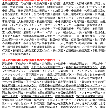
企業信用調査
（与信調査・取引先調査・信用調査・企業調査・内部統制構築に関連した
調査・投資先調査・Ｍ＆Ａの前調査・開業関連調査・テナント入居者及びテナント入居
企業の調査・業務提携予定先企業調査・ＦＣ加盟店や母体企業調査・代理店加盟店及び
母体企業調査、第三者割り当ての際の購入者調査・新規上場時の取引先調査・同業他社
等ライバル企業調査・反社会的勢力関連調査・反社チェック・その他信用調査等）・
人
事採用調査
（人材採用調査・新規採用調査・中途採用調査・雇用調査・職歴調査・前職
調査・バックグラウンドチェック・リファレンスチェック・人事調査・労務管理調査・
解雇前調査・ヘッドハンティング時調査・正社員登用前調査・昇格前調査・雇用前調
査・経歴等確認・雇用前スクリーニングチェック・紹介会社より受入前調査・派遣会社
より受入前調査・労働者名簿等の個人資料としての調査等）・
ＷＥＢ風評被害トラブル
及び誹謗中傷トラブル調査
・
素行調査
（社員の素行調査・従業員の行動調査・社内不倫
の証拠撮影調査・不正行為等の証拠収集調査・出入り業者等の行動確認調査・身辺調
査・裁判証拠収集調査・各種証拠撮影調査等）・
勤務怠慢が疑わしい社員や従業員の素
行調査
・
長時間でお得な素行調査パック
・
取材調査
・
盗聴機器の発見調査
（各種情報漏
洩トラブル関連の調査）
個人のお客様向けの探偵調査業務のご案内ページ
浮気調査
・
不倫調査
・
不貞調査
・
素行調査
（行動調査・行動確認調査等）・
浮気調査プ
ランと調査料金一覧表
・
１日のみの浮気調査プラン
・
複数日程の浮気調査プラン
・
低料
金の浮気調査プラン
・
浮気調査ライトプラン
・
浮気調査ライトプランダブル
・
浮気調査
スペシャルプラン
・
浮気調査パック
・
最強の浮気調査プラン
・
探偵に全ておまかせの浮
気調査
・
素行調査パック
・
証拠撮影調査プラン
（ＤＶ関連調査・いじめ等の実態調査・
セクハラ関連調査・不法行為などの証拠撮影・裁判証拠収集等）・
興信所おすすめの証
拠撮影調査スペシャルプラン
・
交際相手や交際前のお相手の素性調査ライトプラン
・
１
週間の素性調査定額低料金プラン
・
結婚詐欺や既婚者等の不安が生じた交際相手の素行
調査及び素性調査
・
行方調査
（所在確認調査・安否確認調査等）・
ストーカー調査
・
各
種データ調査
・
取材調査（聞き込み調査）
・
盗聴器発見調査
・
WEB風評被害及び誹謗
中傷関連のURL特定調査
・
掲示板サイト等のインターネット上やSNS等への個人情報流
出やネット晒しなどのURL特定調査
・
勤務先から調査対象者の張り込み及び尾行による
自宅などの居住地の特定調査
・
勤務先特定調査
・
勤務先特定調査おまかせプラン
・
復縁