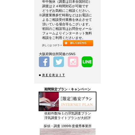
年中無休（調査は日本全国対応）
調査は２４時間対応が可能です
どうぞお気軽にご相談ください。
※調査業務多忙時期などはお電話に
よるご相談受付業務を休止させて
頂いている場合等もございます。
初回のご相談等はお問合せメール
フォームよりインターネット無料
相談をご利用くださいませ。
詳しくは コチラ⇒
大阪府興信所関連のSNS
■
ＲＥＣＲＵＩＴ
期間限定プラン・キャンペーン
依頼件数№１の浮気調査プラン
浮気調査ライトプランが大好評
探偵・調査 1999年度優秀事業所