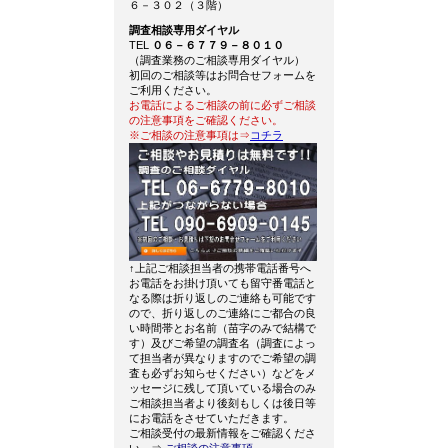
６－３０２（３階）
調査相談専用ダイヤル
TEL
０６－６７７９－８０１０
（調査業務のご相談専用ダイヤル）
初回のご相談等はお問合せフォームを
ご利用ください。
お電話によるご相談の前に必ずご相談
の注意事項をご確認ください。
※ご相談の注意事項は⇒
コチラ
↑上記ご相談担当者の携帯電話番号へ
お電話をお掛け頂いても留守番電話と
なる際は折り返しのご連絡も可能です
ので、折り返しのご連絡にご都合の良
い時間帯とお名前（苗字のみで結構で
す）及びご希望の調査名（調査によっ
て担当者が異なりますのでご希望の調
査も必ずお知らせください）などをメ
ッセージに残して頂いている場合のみ
ご相談担当者より後刻もしくは後日等
にお電話をさせていただきます。
ご相談受付の最新情報をご確認くださ