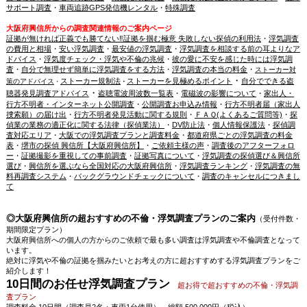
サポート調査
・
車両追跡GPS発信機レンタル
・
特殊調査
大阪府興信所からの調査関連情報のご案内ページ
証拠が無ければ正義でも勝てない‼証拠を掴む極意 失敗しない探偵の利用法
・
浮気調査
の費用と相場
・
安い浮気調査
・
最安値の浮気調査
・
浮気調査を相談する前の耳よりなア
ドバイス
・
浮気度チェック・浮気や不倫の兆候
・
彼の愛に不安を感じた時には浮気調
査
・
自分で無理せず簡単に浮気調査をする方法
・
浮気調査の本当の料金
・
ストーカー対
・
ストーカー規制法
ストーカーを見極めるポイント
自分でできる盗
策のアドバイス
・
・
・
聴器発見調査アドバイス
盗聴電波周波数一覧表
・
電磁波の影響について
・
家出人・
行方不明者・インターネット公開調査
・
公開調査お申込み情報
・
行方不明者届（家出人
捜索願）の届け出
・
行方不明者発見活動に関する規則
・
ＦＡＱ(よくあるご質問等)
・
探
偵業の業務の適正化に関する法律（探偵業法）
・
DV防止法
・
個人情報保護法
・
探偵調
査対応エリア
・
大阪での浮気調査プランと調査料金
・
都道府県ごとの浮気調査の料金
表
・
堺市の探偵 興信所【大阪府興信所】
・
ご依頼主様の声
・
調査後のアフターフォロ
ー
・
証拠撮影を重視しての事前調査
・
証拠写真について
・
浮気調査の探偵選び＆興信所
選び
・
興信所を選ぶなら全国対応の大阪府興信所
・
浮気調査ランキング
・
浮気調査の無
料再調査システム
・
バックグラウンドチェックについて
・
調査のキャンセルにつきまし
て
◎大阪府興信所の超おすすめの不倫・浮気調査プランのご案内
（受付件数・
期間限定プラン）
大阪府興信所への個人の方からのご依頼で最も多い調査は浮気調査や不倫調査となって
います。
絶対に浮気や不倫の証拠を掴みたいとお考えの方に超おすすめする浮気調査プランをご
紹介します！
10日間のお任せ浮気調査プラン
超お得で超おすすめの不倫・浮気調
査プラン
調査料金 10日間（調査員2名・車両1台使用） 総額 500,000円（税込）