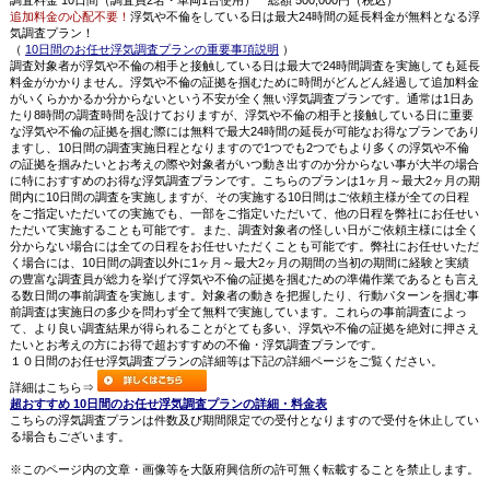
追加料金の心配不要！
浮気や不倫をしている日は最大24時間の延長料金が無料となる浮
気調査プラン！
（
10日間のお任せ浮気調査プランの重要事項説明
）
調査対象者が浮気や不倫の相手と接触している日は最大で24時間調査を実施しても延長
料金がかかりません。浮気や不倫の証拠を掴むために時間がどんどん経過して追加料金
がいくらかかるか分からないという不安が全く無い浮気調査プランです。通常は1日あ
たり8時間の調査時間を設けておりますが、浮気や不倫の相手と接触している日に重要
な浮気や不倫の証拠を掴む際には無料で最大24時間の延長が可能なお得なプランであり
ますし、10日間の調査実施日程となりますので1つでも2つでもより多くの浮気や不倫
の証拠を掴みたいとお考えの際や対象者がいつ動き出すのか分からない事が大半の場合
に特におすすめのお得な浮気調査プランです。こちらのプランは1ヶ月～最大2ヶ月の期
間内に10日間の調査を実施しますが、その実施する10日間はご依頼主様が全ての日程
をご指定いただいての実施でも、一部をご指定いただいて、他の日程を弊社にお任せい
ただいて実施することも可能です。また、調査対象者の怪しい日がご依頼主様には全く
分からない場合には全ての日程をお任せいただくことも可能です。弊社にお任せいただ
く場合には、10日間の調査以外に1ヶ月～最大2ヶ月の期間の当初の期間に経験と実績
の豊富な調査員が総力を挙げて浮気や不倫の証拠を掴むための準備作業であるとも言え
る数日間の事前調査を実施します。対象者の動きを把握したり、行動パターンを掴む事
前調査は実施日の多少を問わず全て無料で実施しています。これらの事前調査によっ
て、より良い調査結果が得られることがとても多い、浮気や不倫の証拠を絶対に押さえ
たいとお考えの方にお得で超おすすめの不倫・浮気調査プランです。
１０日間のお任せ浮気調査プランの詳細等は下記の詳細ページをご覧ください。
詳細はこちら⇒
超おすすめ 10日間のお任せ浮気調査プランの詳細・料金表
こちらの浮気調査プランは件数及び期間限定での受付となりますので受付を休止してい
る場合もございます。
※このページ内の文章・画像等を大阪府興信所の許可無く転載することを禁止します。