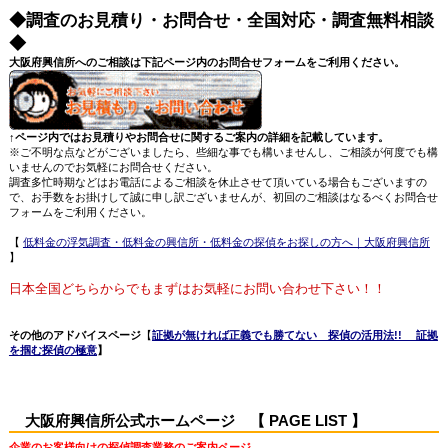
◆調査のお見積り・お問合せ・全国対応・調査無料相談
◆
大阪府興信所へのご相談は下記ページ内のお問合せフォームをご利用ください。
↑ページ内ではお見積りやお問合せに関するご案内の詳細を記載しています。
※ご不明な点などがございましたら、些細な事でも構いませんし、ご相談が何度でも構
いませんのでお気軽にお問合せください。
調査多忙時期などはお電話によるご相談を休止させて頂いている場合もございますの
で、お手数をお掛けして誠に申し訳ございませんが、初回のご相談はなるべくお問合せ
フォームをご利用ください。
【
低料金の浮気調査・低料金の興信所・低料金の探偵をお探しの方へ｜大阪府興信所
】
日本全国どちらからでもまずはお気軽にお問い合わせ下さい！！
その他のアドバイスページ
【
証拠が無ければ正義でも勝てない 探偵の活用法!! 証拠
を掴む探偵の極意
】
大阪府興信所公式ホームページ 【 PAGE LIST 】
企業のお客様向けの探偵調査業務のご案内ページ