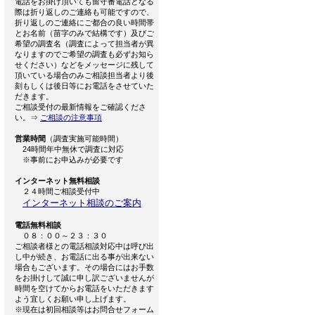
電話をお掛け頂いても留守番電話となる
際は折り返しのご連絡も可能ですので、
折り返しのご連絡にご都合の良い時間帯
とお名前（苗字のみで結構です）及びご
希望の調査名（調査によって担当者が異
なりますのでご希望の調査も必ずお知ら
せください）などをメッセージに残して
頂いている場合のみご相談担当者より後
刻もしくは後日等にお電話をさせていた
だきます。
ご相談受付の最新情報をご確認くださ
い。⇒
ご相談の注意事項
営業時間
（調査実施可能時間）
24時間年中無休で調査に対応
※事前にお申込みが必要です
インターネット無料相談
２４時間ご相談受付中
インターネット相談のご案内
電話無料相談
０８：００～２３：３０
ご相談者様との電話相談対応中は呼び出
し中が続き、お電話に出る事が出来ない
場合もございます。その場合にはお手数
をお掛けして誠に申し訳ございませんが
時間を空けてからお電話をいただきます
よう宜しくお願い申し上げます。
※現在は初回相談等はお問合せフォーム