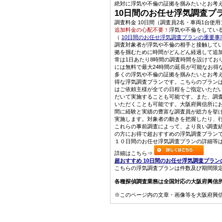
絶対に浮気や不倫の証拠を掴みたいとお考
10日間のお任せ浮気調査プ
調査料金 10日間（調査員2名・車両1台使用）
追加料金の心配不要！
浮気や不倫をしてい
（
10日間のお任せ浮気調査プランの重要事
調査対象者が浮気や不倫の相手と接触してい
拠を掴むために時間がどんどん経過して追
常は1日あたり8時間の調査時間を設けてお
には無料で最大24時間の延長が可能なお得
多くの浮気や不倫の証拠を掴みたいとお考
得な浮気調査プランです。こちらのプランは
はご依頼主様が全ての日程をご指定いただ
だいて実施することも可能です。また、調
いただくことも可能です。大阪府興信所にお
間に経験と実績の豊富な調査員が総力を挙
実施します。対象者の動きを把握したり、
これらの事前調査によって、より良い調査
の方にお得で超おすすめの浮気調査プラン
１０日間のお任せ浮気調査プランの詳細等
詳細はこちら⇒
超おすすめ 10日間のお任せ浮気調査プラ
こちらの浮気調査プランは件数及び期間限
各種探偵調査業務は全国対応の大阪府興信
※このページ内の文章・画像等を大阪府興