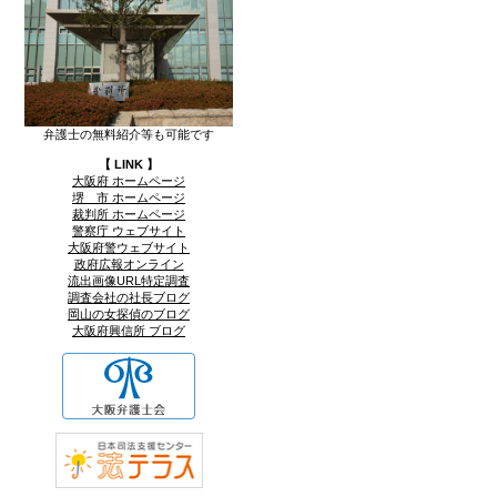
弁護士の無料紹介等も可能です
【 LINK 】
大阪府 ホームページ
堺 市 ホームページ
裁判所 ホームページ
警察庁 ウェブサイト
大阪府警ウェブサイト
政府広報オンライン
流出画像URL特定調査
調査会社の社長ブログ
岡山の女探偵のブログ
大阪府興信所 ブログ