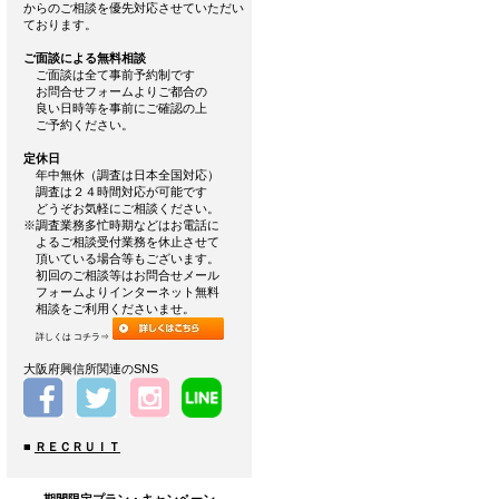
からのご相談を優先対応させていただい
ております。
ご面談による無料相談
ご面談は全て事前予約制です
お問合せフォームよりご都合の
良い日時等を事前にご確認の上
ご予約ください。
定休日
年中無休（調査は日本全国対応）
調査は２４時間対応が可能です
どうぞお気軽にご相談ください。
※調査業務多忙時期などはお電話に
よるご相談受付業務を休止させて
頂いている場合等もございます。
初回のご相談等はお問合せメール
フォームよりインターネット無料
相談をご利用くださいませ。
詳しくは コチラ⇒
大阪府興信所関連のSNS
■
ＲＥＣＲＵＩＴ