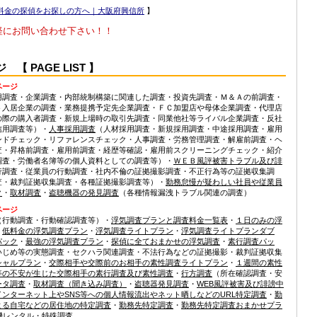
料金の探偵をお探しの方へ｜大阪府興信所
】
軽にお問い合わせ下さい！！
 PAGE LIST 】
ページ
用調査・企業調査・内部統制構築に関連した調査・投資先調査・Ｍ＆Ａの前調査・
ト入居企業の調査・業務提携予定先企業調査・ＦＣ加盟店や母体企業調査・代理店
の際の購入者調査・新規上場時の取引先調査・同業他社等ライバル企業調査・反社
信用調査等）・
人事採用調査
（人材採用調査・新規採用調査・中途採用調査・雇用
ンドチェック・リファレンスチェック・人事調査・労務管理調査・解雇前調査・ヘ
査・昇格前調査・雇用前調査・経歴等確認・雇用前スクリーニングチェック・紹介
調査・労働者名簿等の個人資料としての調査等）・
ＷＥＢ風評被害トラブル及び誹
行調査・従業員の行動調査・社内不倫の証拠撮影調査・不正行為等の証拠収集調
査・裁判証拠収集調査・各種証拠撮影調査等）・
勤務怠慢が疑わしい社員や従業員
ク
・
取材調査
・
盗聴機器の発見調査
（各種情報漏洩トラブル関連の調査）
ページ
（行動調査・行動確認調査等）・
浮気調査プランと調査料金一覧表
・
１日のみの浮
・
低料金の浮気調査プラン
・
浮気調査ライトプラン
・
浮気調査ライトプランダブ
パック
・
最強の浮気調査プラン
・
探偵に全ておまかせの浮気調査
・
素行調査パッ
いじめ等の実態調査・セクハラ関連調査・不法行為などの証拠撮影・裁判証拠収集
シャルプラン
・
交際相手や交際前のお相手の素性調査ライトプラン
・
１週間の素性
等の不安が生じた交際相手の素行調査及び素性調査
・
行方調査
（所在確認調査・安
ータ調査
・
取材調査（聞き込み調査）
・
盗聴器発見調査
・
WEB風評被害及び誹謗中
ンターネット上やSNS等への個人情報流出やネット晒しなどのURL特定調査
・
勤
よる自宅などの居住地の特定調査
・
勤務先特定調査
・
勤務先特定調査おまかせプラ
機レンタル
・
特殊調査