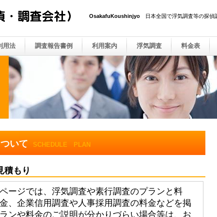
OsakafuKoushinjyo
日本全国で浮気調査等の探偵
利用法
調査報告書例
利用案内
浮気調査
料金表
について
SCHEDULE PLAN
見積もり
ページでは、浮気調査や素行調査のプランと料
金、企業信用調査や人事採用調査の料金などを掲
ランや料金のご説明が分かりづらい場合等は、お