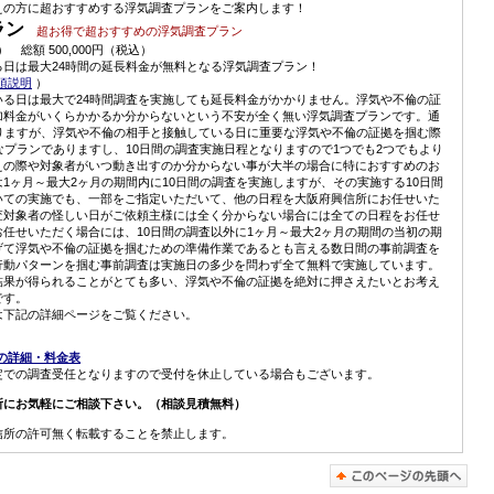
えの方に超おすすめする浮気調査プランをご案内します！
ラン
超お得で超おすすめの浮気調査プラン
 総額 500,000円（税込）
る日は最大24時間の延長料金が無料となる浮気調査プラン！
項説明
）
る日は最大で24時間調査を実施しても延長料金がかかりません。浮気や不倫の証
加料金がいくらかかるか分からないという不安が全く無い浮気調査プランです。通
りますが、浮気や不倫の相手と接触している日に重要な浮気や不倫の証拠を掴む際
なプランでありますし、10日間の調査実施日程となりますので1つでも2つでもより
えの際や対象者がいつ動き出すのか分からない事が大半の場合に特におすすめのお
1ヶ月～最大2ヶ月の期間内に10日間の調査を実施しますが、その実施する10日間
いての実施でも、一部をご指定いただいて、他の日程を大阪府興信所にお任せいた
査対象者の怪しい日がご依頼主様には全く分からない場合には全ての日程をお任せ
任せいただく場合には、10日間の調査以外に1ヶ月～最大2ヶ月の期間の当初の期
げて浮気や不倫の証拠を掴むための準備作業であるとも言える数日間の事前調査を
行動パターンを掴む事前調査は実施日の多少を問わず全て無料で実施しています。
結果が得られることがとても多い、浮気や不倫の証拠を絶対に押さえたいとお考え
です。
は下記の詳細ページをご覧ください。
ンの詳細・料金表
定での調査受任となりますので受付を休止している場合もございます。
所にお気軽にご相談下さい。（相談見積無料）
信所の許可無く転載することを禁止します。