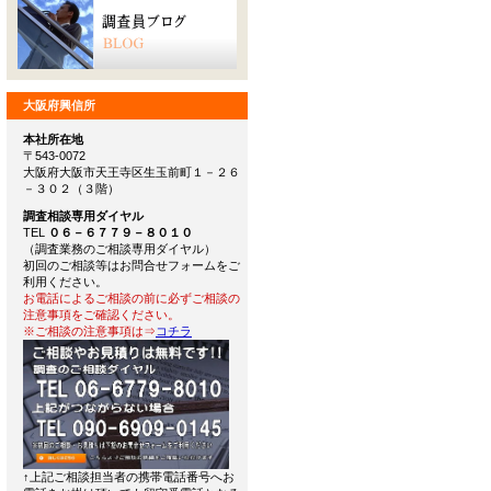
大阪府興信所
本社所在地
〒543-0072
大阪府大阪市天王寺区生玉前町１－２６
－３０２（３階）
調査相談専用ダイヤル
TEL
０６－６７７９－８０１０
（調査業務のご相談専用ダイヤル）
初回のご相談等はお問合せフォームをご
利用ください。
お電話によるご相談の前に必ずご相談の
注意事項をご確認ください。
※ご相談の注意事項は⇒
コチラ
↑上記ご相談担当者の携帯電話番号へお