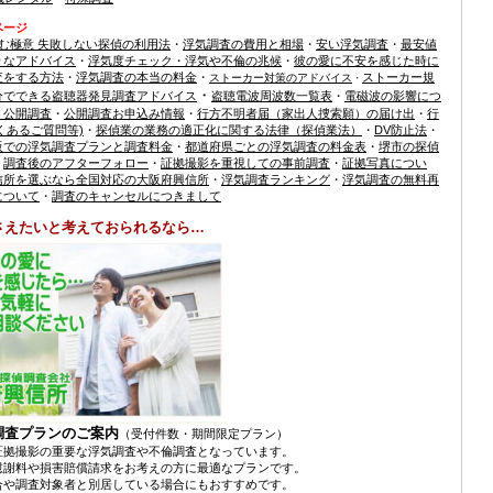
ページ
む極意 失敗しない探偵の利用法
・
浮気調査の費用と相場
・
安い浮気調査
・
最安値
りなアドバイス
・
浮気度チェック・浮気や不倫の兆候
・
彼の愛に不安を感じた時に
査をする方法
・
浮気調査の本当の料金
・
ストーカー規
ストーカー対策のアドバイス
・
・
分でできる盗聴器発見調査アドバイス
盗聴電波周波数一覧表
・
電磁波の影響につ
ト公開調査
・
公開調査お申込み情報
・
行方不明者届（家出人捜索願）の届け出
・
行
くあるご質問等)
・
探偵業の業務の適正化に関する法律（探偵業法）
・
DV防止法
・
阪での浮気調査プランと調査料金
・
都道府県ごとの浮気調査の料金表
・
堺市の探偵
・
調査後のアフターフォロー
・
証拠撮影を重視しての事前調査
・
証拠写真につい
信所を選ぶなら全国対応の大阪府興信所
・
浮気調査ランキング
・
浮気調査の無料再
について
・
調査のキャンセルにつきまして
さえたいと考えておられるなら…
調査プランのご案内
（受付件数・期間限定プラン）
証拠撮影の重要な浮気調査や不倫調査となっています。
慰謝料や損害賠償請求をお考えの方に最適なプランです。
合や調査対象者と別居している場合にもおすすめです。