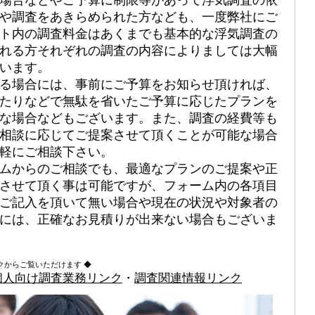
や調査をあきらめられた方なども、一度弊社にご
ト内の調査料金はあくまでも基本的な浮気調査の
れる方それぞれの調査の内容によりましては大幅
います。
る場合には、事前にご予算をお知らせ頂ければ、
たりなどで無駄を省いたご予算に応じたプランを
な場合などもございます。また、調査の経費等も
相談に応じてご提案させて頂くことが可能な場合
軽にご相談下さい。
ムからのご相談でも、最適なプランのご提案や正
させて頂く事は可能ですが、フォーム内の各項目
ご記入を頂いて無い場合や現在の状況や対象者の
には、正確なお見積りが出来ない場合もございま
クからご覧いただけます ◆
個人向け調査業務リンク
・
調査関連情報リンク