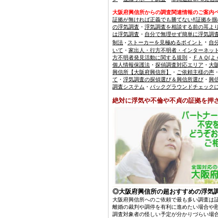
大阪府興信所からの調査関連情報のご案内
証拠が無ければ正義でも勝てない‼証拠を掴
の浮気調査
・
浮気調査を相談する前の耳よ
は浮気調査
・
自分で無理せず簡単に浮気調
・
制法
ストーカーを見極めるポイント
自
・
いて
・
家出人・行方不明者・インターネッ
方不明者発見活動に関する規則
・
ＦＡＱ(よ
個人情報保護法
・
探偵調査対応エリア
・
大
興信所【大阪府興信所】
・
ご依頼主様の声
て
・
浮気調査の探偵選び＆興信所選び
・
興
調査システム
・
バックグラウンドチェック
絶対に浮気や不倫や不貞の証拠を押
◎大阪府興信所の超おすすめの浮気
大阪府興信所へのご依頼で最も多い調査は
離婚の裁判や調停を有利に進めたい場合や
調査対象者の怪しい予定が分かりづらい場