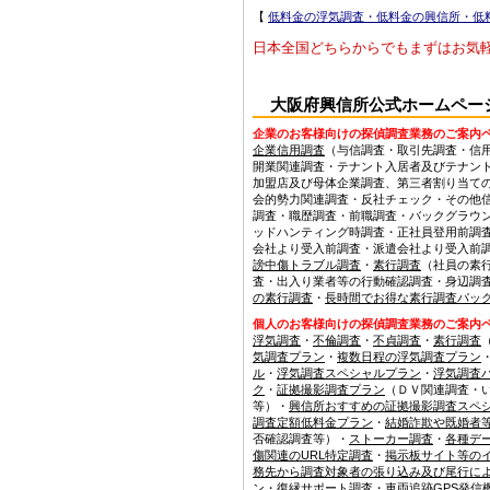
【
低料金の浮気調査・低料金の興信所・低
日本全国どちらからでもまずはお気
大阪府興信所公式ホームページ 【
企業のお客様向けの探偵調査業務のご案内
企業信用調査
（与信調査・取引先調査・信
開業関連調査・テナント入居者及びテナン
加盟店及び母体企業調査、第三者割り当て
会的勢力関連調査・反社チェック・その他
調査・職歴調査・前職調査・バックグラウ
ッドハンティング時調査・正社員登用前調
会社より受入前調査・派遣会社より受入前
謗中傷トラブル調査
・
素行調査
（社員の素
査・出入り業者等の行動確認調査・身辺調
の素行調査
・
長時間でお得な素行調査パッ
個人のお客様向けの探偵調査業務のご案内
浮気調査
・
不倫調査
・
不貞調査
・
素行調査
気調査プラン
・
複数日程の浮気調査プラン
ル
・
浮気調査スペシャルプラン
・
浮気調査
ク
・
証拠撮影調査プラン
（ＤＶ関連調査・
等）・
興信所おすすめの証拠撮影調査スペ
調査定額低料金プラン
・
結婚詐欺や既婚者
否確認調査等）・
ストーカー調査
・
各種デ
傷関連のURL特定調査
・
掲示板サイト等のイ
務先から調査対象者の張り込み及び尾行に
ン
・
復縁サポート調査
・
車両追跡GPS発信