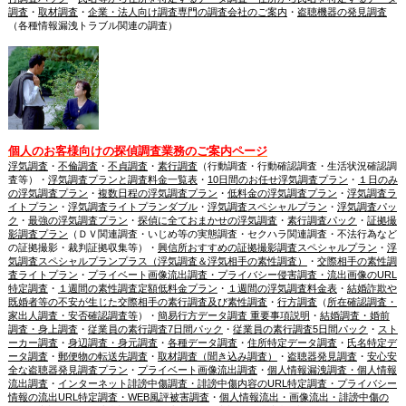
調査
・
取材調査
・
企業・法人向け調査専門の調査会社のご案内
・
盗聴機器の発見調査
（各種情報漏洩トラブル関連の調査）
個人のお客様向けの探偵調査業務のご案内ページ
浮気調査
・
不倫調査
・
不貞調査
・
素行調査
（行動調査・行動確認調査・生活状況確認調
査等）・
浮気調査プランと調査料金一覧表
・
10日間のお任せ浮気調査プラン
・
１日のみ
の浮気調査プラン
・
複数日程の浮気調査プラン
・
低料金の浮気調査プラン
・
浮気調査ラ
イトプラン
・
浮気調査ライトプランダブル
・
浮気調査スペシャルプラン
・
浮気調査パッ
ク
・
最強の浮気調査プラン
・
探偵に全ておまかせの浮気調査
・
素行調査パック
・
証拠撮
影調査プラン
（ＤＶ関連調査・いじめ等の実態調査・セクハラ関連調査・不法行為など
の証拠撮影・裁判証拠収集等）・
興信所おすすめの証拠撮影調査スペシャルプラン
・
浮
気調査スペシャルプランプラス（浮気調査＆浮気相手の素性調査）
・
交際相手の素性調
査ライトプラン
・
プライベート画像流出調査・プライバシー侵害調査・流出画像のURL
特定調査
・
１週間の素性調査定額低料金プラン
・
１週間の浮気調査料金表
・
結婚詐欺や
既婚者等の不安が生じた交際相手の素行調査及び素性調査
・
行方調査
（
所在確認調査・
家出人調査・安否確認調査等
）・
簡易行方データ調査 重要事項説明
・
結婚調査・婚前
調査・身上調査
・
従業員の素行調査7日間パック
・
従業員の素行調査5日間パック
・
スト
ーカー調査
・
身辺調査・身元調査
・
各種データ調査
・
住所特定データ調査
・
氏名特定デ
ータ調査
・
郵便物の転送先調査
・
取材調査（聞き込み調査）
・
盗聴器発見調査
・
安心安
全な盗聴器発見調査プラン
・
プライベート画像流出調査
・
個人情報漏洩調査・個人情報
流出調査
・
インターネット誹謗中傷調査・誹謗中傷内容のURL特定調査・プライバシー
情報の流出URL特定調査・WEB風評被害調査
・
個人情報流出・画像流出・誹謗中傷の