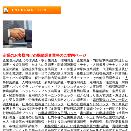
ＩＮＦＯＲＭＡＴＩＯＮ
企業のお客様向けの探偵調査業務のご案内ページ
企業信用調査
（与信調査・取引先調査・信用調査・企業調査・内部統制構築に関連した
調査・投資先調査・Ｍ＆Ａの前調査・開業関連調査・テナント入居者及びテナント入居
企業の調査・業務提携予定先企業調査・ＦＣ加盟店や母体企業調査・代理店加盟店及び
母体企業調査、第三者割り当ての際の購入者調査・新規上場時の取引先調査・同業他社
等ライバル企業調査・反社会的勢力関連調査・反社チェック・その他信用調査等）・
人
事採用調査
（人材採用調査・新規採用調査・中途採用調査・雇用調査・職歴調査・前職
調査・バックグラウンドチェック・リファレンスチェック・人事調査・労務管理調査・
解雇前調査・ヘッドハンティング時調査・正社員登用前調査・昇格前調査・雇用前調
査・経歴等確認・雇用前スクリーニングチェック・紹介会社より受入前調査・派遣会社
より受入前調査・労働者名簿等の個人資料としての調査等）・
素行調査のプラン一覧と
調査料金表
・
社員の行動調査７日間パック
・
社員の行動調査５日間パック
・
ＷＥＢ風評
被害トラブル及び誹謗中傷トラブル調査
・
行動確認調査７日間パック
（一週間でお得な
行動確認調査プラン）・
行動確認調査５日間パック
・
素行調査・行動確認調査
（社員の
素行調査・従業員の行動調査・社内不倫の証拠撮影調査・不正行為等の証拠収集調査・
出入り業者等の行動確認調査・社員や役員の行動確認調査・身辺調査・裁判証拠収集調
査・各種証拠撮影調査等）・
勤務怠慢が疑わしい社員や従業員の素行調査
・
長時間の素
行調査パック
・
氏名等から住所を特定するデータ調査・住所から氏名を特定するデータ