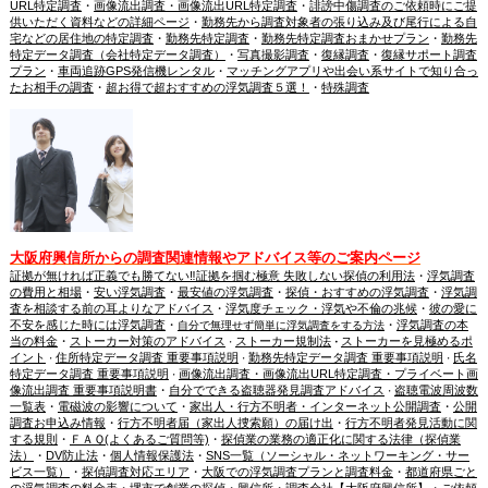
URL特定調査
・
画像流出調査・画像流出URL特定調査
・
誹謗中傷調査のご依頼時にご提
供いただく資料などの詳細ページ
・
勤務先から調査対象者の張り込み及び尾行による自
宅などの居住地の特定調査
・
勤務先特定調査
・
勤務先特定調査おまかせプラン
・
勤務先
特定データ調査（会社特定データ調査）
・
写真撮影調査
・
復縁調査
・
復縁サポート調査
プラン
・
車両追跡GPS発信機レンタル
・
マッチングアプリや出会い系サイトで知り合っ
たお相手の調査
・
超お得で超おすすめの浮気調査５選！
・
特殊調査
大阪府興信所からの調査関連情報やアドバイス等のご案内ページ
証拠が無ければ正義でも勝てない‼証拠を掴む極意 失敗しない探偵の利用法
・
浮気調査
の費用と相場
・
安い浮気調査
・
最安値の浮気調査
・
探偵・おすすめの浮気調査
・
浮気調
査を相談する前の耳よりなアドバイス
・
浮気度チェック・浮気や不倫の兆候
・
彼の愛に
不安を感じた時には浮気調査
・
・
浮気調査の本
自分で無理せず簡単に浮気調査をする方法
当の料金
・
ストーカー対策のアドバイス
ストーカー規制法
ストーカーを見極めるポ
・
・
イント
住所特定データ調査 重要事項説明
勤務先特定データ調査 重要事項説明
氏名
・
・
・
特定データ調査 重要事項説明
画像流出調査・画像流出URL特定調査・プライベート画
・
像流出調査 重要事項説明書
・
自分でできる盗聴器発見調査アドバイス
盗聴電波周波数
・
一覧表
・
電磁波の影響について
・
家出人・行方不明者・インターネット公開調査
・
公開
調査お申込み情報
・
行方不明者届（家出人捜索願）の届け出
・
行方不明者発見活動に関
する規則
・
ＦＡＱ(よくあるご質問等)
・
探偵業の業務の適正化に関する法律（探偵業
法）
・
DV防止法
・
個人情報保護法
・
SNS一覧（ソーシャル・ネットワーキング・サー
ビス一覧）
・
探偵調査対応エリア
・
大阪での浮気調査プランと調査料金
・
都道府県ごと