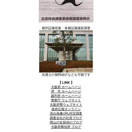
裁判証拠収集・各種証拠撮影調査
弁護士の無料紹介なども可能です
【 LINK 】
大阪府 ホームページ
堺 市 ホームページ
裁判所 ホームページ
警察庁 ウェブサイト
大阪府警ウェブサイト
政府広報オンライン
流出画像URL特定調査
調査会社の社長ブログ
岡山の女探偵のブログ
大阪府興信所 ブログ