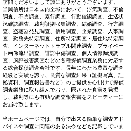
訪問くださいまして誠にありがとうございます。
当興信所は日本国内全域において、浮気調査、不倫
調査、不貞調査、素行調査、行動確認調査、生活状
況確認調査、裁判証拠収集調査、結婚調査、行方調
査、盗聴器発見調査、信用調査、企業調査、人事調
査、勤務先特定調査、住所特定調査・居住地特定調
査、インターネットトラブル関連調査、プライベー
ト画像流出調査、誹謗中傷調査、個人情報漏洩調
査、風評被害調査などの各種探偵調査業務に対応す
る総合探偵調査会社です。長年にわたる豊富な調査
経験と実績を誇り、良質な調査結果（証拠写真、証
拠資料、調査報告書など）のご提供を心掛けて探偵
調査業務に取り組んでおり、隠された真実を発掘
し、裁判等にも有効な調査報告書をスピーディーに
お届け致します。
当ホームページでは、自分で出来る簡単な調査アド
バイスや調査に関連のある法令なども記載していま