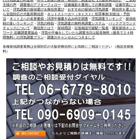
の浮気調査の料金表
・
堺市で創業の探偵・興信所・調査会社【大阪府興信所】
・
ご依頼
主様の声
・
調査後のアフターフォロー
・
証拠撮影を重視しての事前調査
・
証拠写真につ
いて
・
浮気調査の探偵選び＆興信所選び
・
おすすめの探偵の浮気調査
・
興信所を選ぶな
ら全国対応の大阪府興信所
・
ネットストーカー（ネトスト）犯罪事例 対処法・予防
法
・
ネット上への名誉棄損・誹謗中傷書き込み特定調査
・
浮気調査ランキング
・
探偵依
頼の多いランキング
・
浮気の時効
・
浮気調査の無料再調査システム
・
バックグラウンド
チェックについて
・
興信所とは？
・
探偵用語
・
出張相談可能駅一覧表
・
優良探偵ネット
ワーク 近畿調査業協会
・
浮気や不倫をしていたら調査当日は延長無料（最長で２４時
間無料）の浮気調査プラン
・
調査のキャンセルにつきまして
各種探偵調査業務は全国対応の大阪府興信所にお気軽にご相談ください （相談見積無
料）