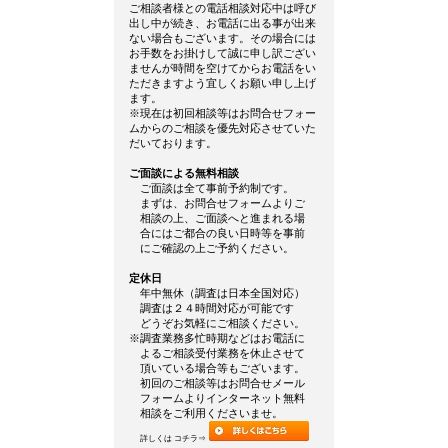
ご相談者様との電話相談対応中は呼び
出し中が続き、お電話に出る事が出来
ない場合もございます。その場合には
お手数をお掛けして誠に申し訳ござい
ませんが時間を空けてからお電話をい
ただきますよう宜しくお願い申し上げ
ます。
※現在は初回相談等はお問合せフォー
ムからのご相談を優先対応させていた
だいております。
ご面談による無料相談
ご面談は全て事前予約制です。
まずは、お問合せフォームよりご
相談の上、ご面談へと進まれる場
合にはご都合の良い日時等を事前
にご確認の上ご予約ください。
定休日
年中無休（調査は日本全国対応）
調査は２４時間対応が可能です
どうぞお気軽にご相談ください。
※調査業務多忙時期などはお電話に
よるご相談受付業務を休止させて
頂いている場合等もございます。
初回のご相談等はお問合せメール
フォームよりインターネット無料
相談をご利用くださいませ。
詳しくは コチラ⇒