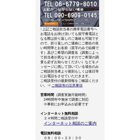
↑上記ご相談担当者の携帯電話番号へ
お電話をお掛け頂いても留守番電話と
なる際は折り返しのご連絡も可能です
ので、折り返しのご連絡にご都合の良
い時間帯とお名前（苗字のみで結構で
す）及びご希望の調査名（調査によっ
て担当者が異なりますのでご希望の調
査も必ずお知らせください）などをメ
ッセージに残して頂いている場合のみ
ご相談担当者より後刻もしくは後日等
にお電話をさせていただきます。
ご相談受付の最新情報をご確認くださ
い。⇒
ご相談等の注意事項
営業時間
（調査実施可能時間）
24時間年中無休で調査に対応
※事前にお申込みが必要です
インターネット無料相談
２４時間ご相談受付中
インターネット相談のご案内
電話無料相談
０８：００～２３：３０