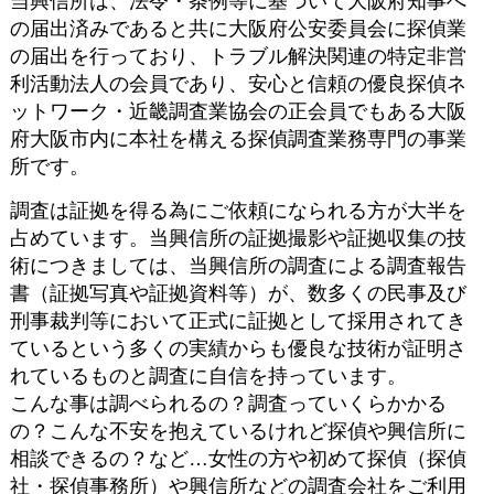
当興信所は、法令・条例等に基づいて大阪府知事へ
の届出済みであると共に大阪府公安委員会に探偵業
の届出を行っており、トラブル解決関連の特定非営
利活動法人の会員であり、安心と信頼の優良探偵ネ
ットワーク・近畿調査業協会の正会員でもある大阪
府大阪市内に本社を構える探偵調査業務専門の事業
所です。
調査は証拠を得る為にご依頼になられる方が大半を
占めています。当興信所の証拠撮影や証拠収集の技
術につきましては、当興信所の調査による調査報告
書（証拠写真や証拠資料等）が、数多くの民事及び
刑事裁判等において正式に証拠として採用されてき
ているという多くの実績からも優良な技術が証明さ
れているものと調査に自信を持っています。
こんな事は調べられるの？調査っていくらかかる
の？こんな不安を抱えているけれど探偵や興信所に
相談できるの？など…女性の方や初めて探偵（探偵
社・探偵事務所）や興信所などの調査会社をご利用