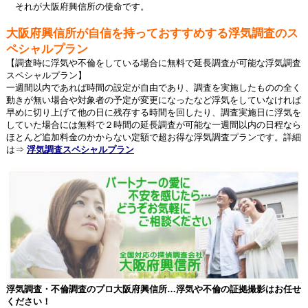
それが大阪府興信所の使命です。
大阪府興信所が自信を持っておすすめする浮気調査のス
ペシャルプラン
【調査時に浮気や不倫をしている場合に無料で延長調査が可能な浮気調査
スペシャルプラン】
一週間以内であれば時間の設定が自由であり、調査を実施したものの全く
動きが無い場合や対象者の予定が変更になったなど浮気をしていなければ
早めに切り上げて他の日に残存する時間を回したり、調査実施日に浮気を
していた場合には無料で２時間の延長調査が可能な一週間以内の日程なら
ほとんど追加料金のかからない定額で超お得な浮気調査プランです。詳細
は⇒
浮気調査スペシャルプラン
浮気調査・不倫調査のプロ大阪府興信所…浮気や不倫の証拠撮影はお任せ
ください！