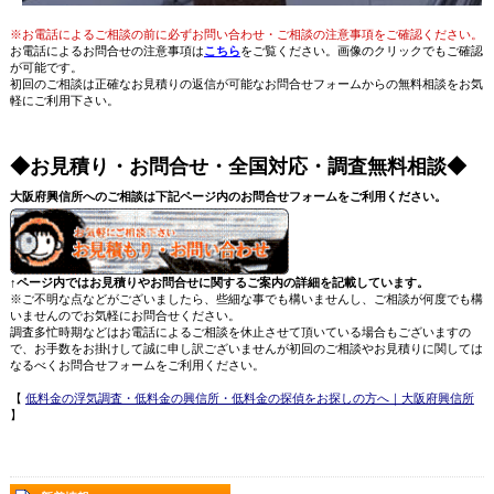
※お電話によるご相談の前に必ずお問い合わせ・ご相談の注意事項をご確認ください。
お電話によるお問合せの注意事項は
こちら
をご覧ください。画像のクリックでもご確認
が可能です。
初回のご相談は正確なお見積りの返信が可能なお問合せフォームからの無料相談をお気
軽にご利用下さい。
◆お見積り・お問合せ・全国対応・調査無料相談◆
大阪府興信所へのご相談は下記ページ内のお問合せフォームをご利用ください。
↑ページ内ではお見積りやお問合せに関するご案内の詳細を記載しています。
※ご不明な点などがございましたら、些細な事でも構いませんし、ご相談が何度でも構
いませんのでお気軽にお問合せください。
調査多忙時期などはお電話によるご相談を休止させて頂いている場合もございますの
で、お手数をお掛けして誠に申し訳ございませんが初回のご相談やお見積りに関しては
なるべくお問合せフォームをご利用ください。
【
低料金の浮気調査・低料金の興信所・低料金の探偵をお探しの方へ｜大阪府興信所
】