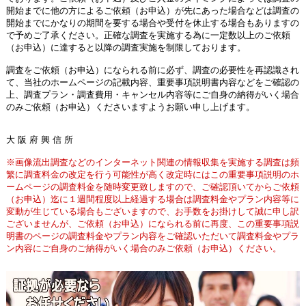
開始までに他の方によるご依頼（お申込）が先にあった場合などは調査の
開始までにかなりの期間を要する場合や受付を休止する場合もありますの
で予めご了承ください。正確な調査を実施する為に一定数以上のご依頼
（お申込）に達すると以降の調査実施を制限しております。
調査をご依頼（お申込）になられる前に必ず、調査の必要性を再認識され
て、当社のホームページの記載内容、重要事項説明書内容などをご確認の
上、調査プラン・調査費用・キャンセル内容等にご自身の納得がいく場合
のみご依頼（お申込）くださいますようお願い申し上げます。
大 阪 府 興 信 所
※画像流出調査などのインターネット関連の情報収集を実施する調査は頻
繁に調査料金の改定を行う可能性が高く改定時にはこの重要事項説明のホ
ームページの調査料金を随時変更致しますので、ご確認頂いてからご依頼
（お申込）迄に１週間程度以上経過する場合は調査料金やプラン内容等に
変動が生じている場合もございますので、お手数をお掛けして誠に申し訳
ございませんが、ご依頼（お申込）になられる前に再度、この重要事項説
明書のページの調査料金やプラン内容をご確認いただいて調査料金やプラ
ン内容にご自身のご納得がいく場合のみご依頼（お申込）ください。