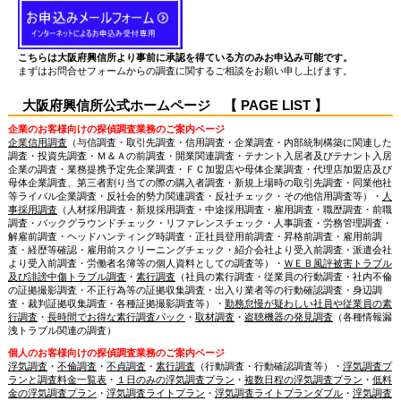
こちらは大阪府興信所より事前に承認を得ている方のみお申込み可能です。
まずはお問合せフォームからの調査に関するご相談をお願い申し上げます。
大阪府興信所公式ホームページ 【 PAGE LIST 】
企業のお客様向けの探偵調査業務のご案内ページ
企業信用調査
（与信調査・取引先調査・信用調査・企業調査・内部統制構築に関連した
調査・投資先調査・Ｍ＆Ａの前調査・開業関連調査・テナント入居者及びテナント入居
企業の調査・業務提携予定先企業調査・ＦＣ加盟店や母体企業調査・代理店加盟店及び
母体企業調査、第三者割り当ての際の購入者調査・新規上場時の取引先調査・同業他社
等ライバル企業調査・反社会的勢力関連調査・反社チェック・その他信用調査等）・
人
事採用調査
（人材採用調査・新規採用調査・中途採用調査・雇用調査・職歴調査・前職
調査・バックグラウンドチェック・リファレンスチェック・人事調査・労務管理調査・
解雇前調査・ヘッドハンティング時調査・正社員登用前調査・昇格前調査・雇用前調
査・経歴等確認・雇用前スクリーニングチェック・紹介会社より受入前調査・派遣会社
より受入前調査・労働者名簿等の個人資料としての調査等）・
ＷＥＢ風評被害トラブル
及び誹謗中傷トラブル調査
・
素行調査
（社員の素行調査・従業員の行動調査・社内不倫
の証拠撮影調査・不正行為等の証拠収集調査・出入り業者等の行動確認調査・身辺調
査・裁判証拠収集調査・各種証拠撮影調査等）・
勤務怠慢が疑わしい社員や従業員の素
行調査
・
長時間でお得な素行調査パック
・
取材調査
・
盗聴機器の発見調査
（各種情報漏
洩トラブル関連の調査）
個人のお客様向けの探偵調査業務のご案内ページ
浮気調査
・
不倫調査
・
不貞調査
・
素行調査
（行動調査・行動確認調査等）・
浮気調査プ
ランと調査料金一覧表
・
１日のみの浮気調査プラン
・
複数日程の浮気調査プラン
・
低料
金の浮気調査プラン
・
浮気調査ライトプラン
・
浮気調査ライトプランダブル
・
浮気調査