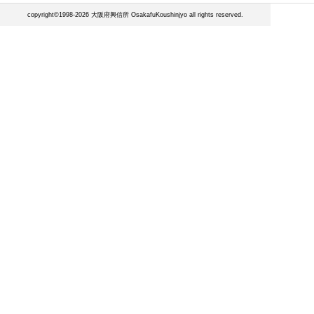
copyright©1998-2026 大阪府興信所 OsakafuKoushinjyo all rights reserved.