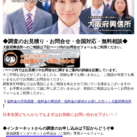
◆調査のお見積り・お問合せ・全国対応・無料相談◆
大阪府興信所へのご相談は下記ページ内のお問合せフォームをご利用ください。
↑ページ内ではお見積りやお問合せに関するご案内の詳細を記載しています。
※ご不明な点などがございましたら、些細な事でも構いませんし、ご相談が何度でも構
いませんのでお気軽にお問合せください。
調査多忙時期などはお電話によるご相談を休止させて頂いている場合もございますの
で、お手数をお掛けして誠に申し訳ございませんが、初回のご相談はなるべくお問合せ
フォームをご利用ください。
【
低料金の浮気調査・低料金の興信所・低料金の探偵をお探しの方へ｜大阪府興信所
】
日本全国どちらからでもまずはお気軽にお問い合わせ下さい！！
◆インターネットからの調査のお申し込みは下記からどうぞ◆
探偵調査インターネットお申込み（ご契約）専用メールフォーム