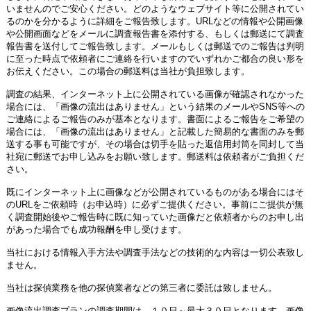
いませんのでご安心ください。どのようなウェブサイト等に公開されてい
るのかを分かるように詳細をご報告致します。URLなどの情報や公開画像
や公開画面などをメールに調査報告書を添付する、もしくは郵送にて調査
報告書を送付してご報告致します。メールもしくは郵送でのご報告は判明
に至った時点で依頼者にご連絡を行いますのでいずれかご都合の良い形を
お伝えください。この場合の郵送料は当社が負担致します。
調査の結果、インターネット上に公開されている画像が確認されなかった
場合には、「画像の流出はありません」という結果のメールやSNS等への
ご連絡によるご報告のみが基本となります。書面によるご報告をご希望の
場合には、「画像の流出はありません」と記載した簡易的な書面のみを郵
送する事も可能ですが、その場合は切手を貼った返信用封筒を同封して当
社宛に郵送でお申し込みをお願い致します。郵送料は依頼者がご負担くだ
さい。
既にインターネット上に画像などが公開されているものがある場合にはそ
のURLをご依頼時（お申込時）に必ずご提供ください。事前にご提供が無
く調査開始後やご報告時に既に知っていた画像だと依頼者からのお申し出
があった場合でも成功報酬を申し受けます。
当社における情報入手方法や調査手法などの技術的な内容は一切公表致し
ません。
当社は探偵業務を他の探偵業者などの第三者に委託は致しません。
画像流出調査プランの調査期間は、１０日～最大３０日となります。画像