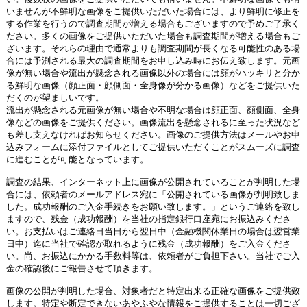
いませんが不鮮明な画像をご提供いただいた場合には、より鮮明に修正を
する作業を行うので調査期間が増える場合もございますので予めご了承く
ださい。多くの画像をご提供いただいた場合も調査期間が増える場合もご
ざいます。それらの理由で通常よりも調査期間が長くなる可能性のある場
合には予測される最大の調査期間をお申し込み時にお伝え致します。元画
像が無い場合や流出が懸念される画像以外の場合には顔がハッキリと分か
る鮮明な画像（顔正面・顔側面・全身像が分かる画像）などをご提供いた
だくのが望ましいです。
流出が懸念される元画像が無い場合や不明な場合は顔正面、顔側面、全身
像などの画像をご提供ください。画像流出を懸念されるに至った状況など
も差し支えなければお知らせください。画像のご提供方法はメールやお申
込みフォームに添付ファイルとしてご提供いただくことがスムーズに調査
に進むことが可能となっています。
調査の結果、インターネット上に画像が公開されていることが判明した場
合には、依頼者のメールアドレス宛に「公開されている画像が判明致しま
した。成功報酬のご入金手続きをお願い致します。」というご連絡を致し
ますので、残金（成功報酬）を当社の指定銀行口座宛にお振込みくださ
い。お支払いはご連絡日当日から翌日中（金融機関休業日の場合は翌営業
日中）迄に当社で確認が取れるように残金（成功報酬）をご入金くださ
い。尚、お振込にかかる手数料等は、依頼者がご負担下さい。当社でご入
金の確認後にご報告させて頂きます。
画像の公開が判明した場合、対象者だと特定出来る正確な画像をご提供致
します。特定や断定できないあやふやな情報をご提供することは一切ござ