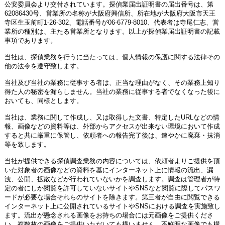
公安委員会より交付されています。探偵業届出証明書の届出番号は、第
62086430号、営業所の名称が大阪府興信所、所在地が大阪府大阪市天王
寺区生玉前町1-26-302、電話番号が06-6779-8010、代表者は寺尾仁志、営
業所の種別は、主たる営業所となります。以上が探偵業届出証明書の記載
事項であります。
当社は、探偵業務を行うに当たっては、個人情報の保護に関する法律その
他の法令を遵守致します。
当社及び当社の業務に従事する者は、正当な理由がなく、その業務上知り
得た人の秘密を漏らしません。当社の業務に従事する者でなくなった後に
おいても、同様とします。
当社は、業務に関して作成し、又は取得した文書、特定したURLなどの情
報、画像などの資料等は、外部からアクセスが出来ない環境において作成
すると共に厳重に保管し、依頼者への報告完了後は、速やかに廃棄・抹消
等を致します。
当社が提供できる探偵調査業務の内容については、依頼者よりご提供を頂
いた対象者の画像などの資料を基にインターネット上に情報の流出、漏
洩、公開、拡散などが行われていないかを調査します。調査は管理者が特
定の者にしか閲覧を許可していないサイトやSNSなど閲覧に際してパスワ
ードが必要な場合それらのサイトを除きます。第三者が自由に閲覧できる
インターネット上に公開されているサイトやSNSにおける調査を実施致し
ます。流出が懸念される画像をお持ちの場合には元画像をご提供くださ
い。複数枚の画像をご提供いただいても構いません。不鮮明な画像でも構