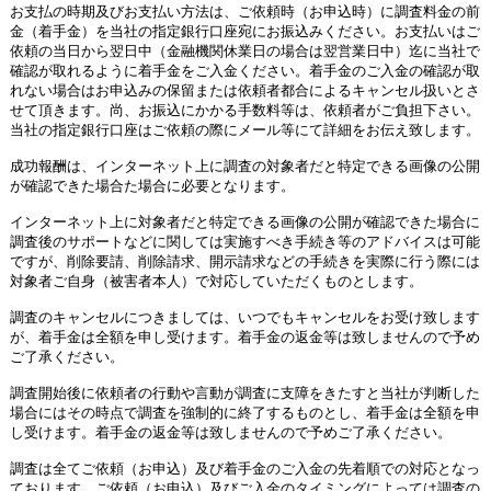
お支払の時期及びお支払い方法は、ご依頼時（お申込時）に調査料金の前
金（着手金）を当社の指定銀行口座宛にお振込みください。お支払いはご
依頼の当日から翌日中（金融機関休業日の場合は翌営業日中）迄に当社で
確認が取れるように着手金をご入金ください。着手金のご入金の確認が取
れない場合はお申込みの保留または依頼者都合によるキャンセル扱いとさ
せて頂きます。尚、お振込にかかる手数料等は、依頼者がご負担下さい。
当社の指定銀行口座はご依頼の際にメール等にて詳細をお伝え致します。
成功報酬は、インターネット上に調査の対象者だと特定できる画像の公開
が確認できた場合た場合に必要となります。
インターネット上に対象者だと特定できる画像の公開が確認できた場合に
調査後のサポートなどに関しては実施すべき手続き等のアドバイスは可能
ですが、削除要請、削除請求、開示請求などの手続きを実際に行う際には
対象者ご自身（被害者本人）で対応していただくものとします。
調査のキャンセルにつきましては、いつでもキャンセルをお受け致します
が、着手金は全額を申し受けます。着手金の返金等は致しませんので予め
ご了承ください。
調査開始後に依頼者の行動や言動が調査に支障をきたすと当社が判断した
場合にはその時点で調査を強制的に終了するものとし、着手金は全額を申
し受けます。着手金の返金等は致しませんので予めご了承ください。
調査は全てご依頼（お申込）及び着手金のご入金の先着順での対応となっ
ております。ご依頼（お申込）及びご入金のタイミングによっては調査の