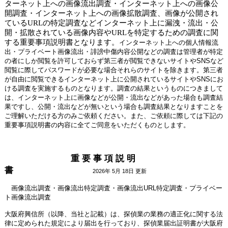
ターネット上への画像流出調査・インターネット上への画像公
開調査・インターネット上への画像拡散調査、画像が公開され
ているURLの特定調査などインターネット上に漏洩・流出・公
開・拡散されている画像内容やURLを特定するための調査に関
する重要事項説明書となります。
インターネット上への個人情報流
出・プライベート画像流出・誹謗中傷内容公開などの調査は管理者が特定
の者にしか閲覧を許可しておらず第三者が閲覧できないサイトやSNSなど
閲覧に際してパスワードが必要な場合それらのサイトを除きます。第三者
が自由に閲覧できるインターネット上に公開されているサイトやSNSにお
ける調査を実施するものとなります。調査の結果というものにつきまして
は、インターネット上に画像などが公開・流出などがあった場合も調査結
果ですし、公開・流出などが無いという場合も調査結果となりますことを
ご理解いただける方のみご依頼ください。また、ご依頼に際しては下記の
重要事項説明書の内容に全てご同意をいただくものとします。
重 要 事 項 説 明
書
2026年 5月 18日 更新
画像流出調査・画像流出特定調査・画像流出URL特定調査・プライベー
ト画像流出調査
大阪府興信所（以降、当社と記載）は、探偵業の業務の適正化に関する法
律に定められた規定により届出を行っており、探偵業届出証明書が大阪府