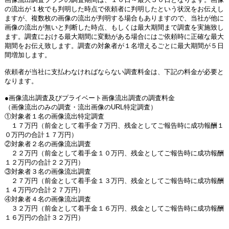
の流出が１枚でも判明した時点で依頼者に判明したという状況をお伝えし
ますが、複数枚の画像の流出が判明する場合もありますので、当社が他に
画像の流出が無いと判断した時点、もしくは最大期間まで調査を実施致し
ます。調査における最大期間に変動がある場合にはご依頼時に正確な最大
期間をお伝え致します。調査の対象者が１名増えるごとに最大期間が５日
間増加します。
依頼者が当社に支払わなければならない調査料金は、下記の料金が必要と
なります。
●画像流出調査及びプライベート画像流出調査の調査料金
（画像流出のみの調査・流出画像のURL特定調査）
①対象者１名の画像流出特定調査
１７万円（前金として着手金７万円、残金としてご報告時に成功報酬１
０万円の合計１７万円）
②対象者２名の画像流出調査
２２万円（前金として着手金１０万円、残金としてご報告時に成功報酬
１２万円の合計２２万円）
③対象者３名の画像流出調査
２７万円（前金として着手金１３万円、残金としてご報告時に成功報酬
１４万円の合計２７万円）
④対象者４名の画像流出調査
３２万円（前金として着手金１６万円、残金としてご報告時に成功報酬
１６万円の合計３２万円）