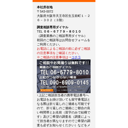
本社所在地
〒543-0072
大阪府大阪市天王寺区生玉前町１－２
６－３０２（３階）
調査相談専用ダイヤル
TEL
０６－６７７９－８０１０
（調査業務のご相談専用ダイヤル）
初回のご相談等はお問合せフォームを
ご利用ください。
お電話によるご相談の前に必ずご相談
の注意事項をご確認ください。
※ご相談の注意事項は⇒
コチラ
↑上記ご相談担当者の携帯電話番号へ
お電話をお掛け頂いても留守番電話と
なる際は折り返しのご連絡も可能です
ので、折り返しのご連絡にご都合の良
い時間帯とお名前（苗字のみで結構で
す）及びご希望の調査名（調査によっ
て担当者が異なりますのでご希望の調
査も必ずお知らせください）などをメ