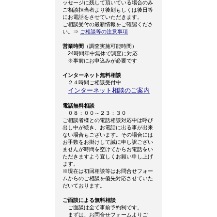
ッセージに残して頂いている場合のみ
ご相談担当者より後刻もしくは後日等
にお電話をさせていただきます。
ご相談受付の最新情報をご確認くださ
い。⇒
ご相談等の注意事項
営業時間
（調査実施可能時間）
24時間年中無休で調査に対応
※事前にお申込みが必要です
インターネット無料相談
２４時間ご相談受付中
インターネット相談のご案内
電話無料相談
０８：００～２３：３０
ご相談者様との電話相談対応中は呼び
出し中が続き、お電話に出る事が出来
ない場合もございます。その場合には
お手数をお掛けして誠に申し訳ござい
ませんが時間を空けてからお電話をい
ただきますよう宜しくお願い申し上げ
ます。
※現在は初回相談等はお問合せフォー
ムからのご相談を優先対応させていた
だいております。
ご面談による無料相談
ご面談は全て事前予約制です。
まずは、お問合せフォームよりご