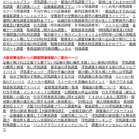
スペシャルプラン
・
浮気調査パック
・
最強の浮気調査プラン
・
探偵に全ておまかせの浮
気調査
・
素行調査パック
・
証拠撮影調査プラン
（ＤＶ関連調査・いじめ等の実態調査・
セクハラ関連調査・不法行為などの証拠撮影・裁判証拠収集等）・
興信所おすすめの証
拠撮影調査スペシャルプラン
・
交際相手や交際前のお相手の素性調査ライトプラン
・
１
週間の素性調査定額低料金プラン
・
結婚詐欺や既婚者等の不安が生じた交際相手の素行
調査及び素性調査
・
行方調査
（所在確認調査・安否確認調査等）・
ストーカー調査
・
各
種データ調査
・
取材調査（聞き込み調査）
・
盗聴器発見調査
・
WEB風評被害及び誹謗
中傷関連のURL特定調査
・
掲示板サイト等のインターネット上やSNS等への個人情報流
出やネット晒しなどのURL特定調査
・
勤務先から調査対象者の張り込み及び尾行による
自宅などの居住地の特定調査
・
勤務先特定調査
・
勤務先特定調査おまかせプラン
・
復縁
サポート調査
・
車両追跡GPS発信機レンタル
・
特殊調査
大阪府興信所からの調査関連情報のご案内ページ
証拠が無ければ正義でも勝てない‼証拠を掴む極意 失敗しない探偵の利用法
・
浮気調査
の費用と相場
・
安い浮気調査
・
最安値の浮気調査
・
浮気調査を相談する前の耳よりなア
ドバイス
・
浮気度チェック・浮気や不倫の兆候
・
彼の愛に不安を感じた時には浮気調
査
・
自分で無理せず簡単に浮気調査をする方法
・
浮気調査の本当の料金
・
ストーカー対
・
ストーカー規制法
ストーカーを見極めるポイント
自分でできる盗
策のアドバイス
・
・
・
聴器発見調査アドバイス
盗聴電波周波数一覧表
・
電磁波の影響について
・
家出人・
行方不明者・インターネット公開調査
・
公開調査お申込み情報
・
行方不明者届（家出人
捜索願）の届け出
・
行方不明者発見活動に関する規則
・
ＦＡＱ(よくあるご質問等)
・
探
偵業の業務の適正化に関する法律（探偵業法）
・
DV防止法
・
個人情報保護法
・
探偵調
査対応エリア
・
大阪での浮気調査プランと調査料金
・
都道府県ごとの浮気調査の料金
表
・
堺市の探偵 興信所【大阪府興信所】
・
ご依頼主様の声
・
調査後のアフターフォロ
ー
・
証拠撮影を重視しての事前調査
・
証拠写真について
・
浮気調査の探偵選び＆興信所
選び
・
興信所を選ぶなら全国対応の大阪府興信所
・
浮気調査ランキング
・
浮気調査の無
料再調査システム
・
バックグラウンドチェックについて
・
調査のキャンセルにつきまし
て