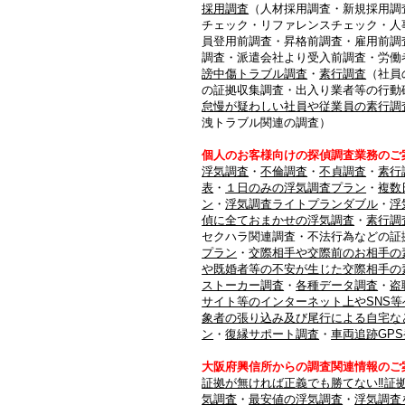
採用調査
（人材採用調査・新規採用調
チェック・リファレンスチェック・人
員登用前調査・昇格前調査・雇用前調
調査・派遣会社より受入前調査・労働
謗中傷トラブル調査
・
素行調査
（社員
の証拠収集調査・出入り業者等の行動
怠慢が疑わしい社員や従業員の素行調
洩トラブル関連の調査）
個人のお客様向けの探偵調査業務のご
浮気調査
・
不倫調査
・
不貞調査
・
素行
表
・
１日のみの浮気調査プラン
・
複数
ン
・
浮気調査ライトプランダブル
・
浮
偵に全ておまかせの浮気調査
・
素行調
セクハラ関連調査・不法行為などの証
プラン
・
交際相手や交際前のお相手の
や既婚者等の不安が生じた交際相手の
ストーカー調査
・
各種データ調査
・
盗
サイト等のインターネット上やSNS等
象者の張り込み及び尾行による自宅な
ン
・
復縁サポート調査
・
車両追跡GP
大阪府興信所からの調査関連情報のご
証拠が無ければ正義でも勝てない‼証
気調査
・
最安値の浮気調査
・
浮気調査