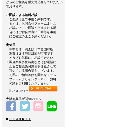
からのご相談を優先対応させていただい
ております。
ご面談による無料相談
ご面談は全て事前予約制です。
まずは、お問合せフォームよりご
相談の上、ご面談へと進まれる場
合にはご都合の良い日時等を事前
にご確認の上ご予約ください。
定休日
年中無休（調査は日本全国対応）
調査は２４時間対応が可能です
どうぞお気軽にご相談ください。
※調査業務多忙時期などはお電話に
よるご相談受付業務を休止させて
頂いている場合等もございます。
初回のご相談等はお問合せメール
フォームよりインターネット無料
相談をご利用くださいませ。
詳しくは コチラ⇒
大阪府興信所関連のSNS
■
ＲＥＣＲＵＩＴ