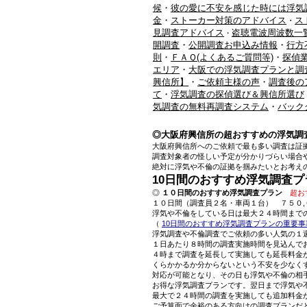
候
・
彼の愛に不安を感じた時には浮気
金
・
ストーカー対策のアドバイス
ス
・
見調査アドバイス
盗聴電波周波数一
・
開調査
・
公開調査お申込み情報
・
行方
則
・
ＦＡＱ(よくあるご質問等)
・
探偵
エリア
・
大阪での浮気調査プランと調
興信所】
・
ご依頼主様の声
・
調査後の
て
・
浮気調査の探偵選び＆興信所選び
気調査の無料再調査システム
・
バック
◎大阪府興信所の超おすすめの浮気調
大阪府興信所へのご依頼で最も多い調査は証
調査対象者の怪しい予定が分かりづらい場合
絶対に浮気や不倫の証拠を掴みたいとお考え
10日間のおすすめ浮気調査プ
◎
１０日間のおすすめ浮気調査プラン
超お
１０日間（調査員２名・車両１台） ７５０,
浮気や不倫をしている日は最大２４時間まで
（
10日間のおすすめ浮気調査プランの重要事
浮気調査や不倫調査でご依頼の多い人気の１
１日あたり８時間の調査実施時間を見込んで
４時まで調査を延長して実施しても延長料金
くらかかるか分からないという不安を少なく
対応が可能となり、その日も浮気や不倫の相
お得な浮気調査プランです。翌日まで浮気や
最大で２４時間の調査を実施しても追加料金
ご予算面で余裕のある方向けの調査プランだ