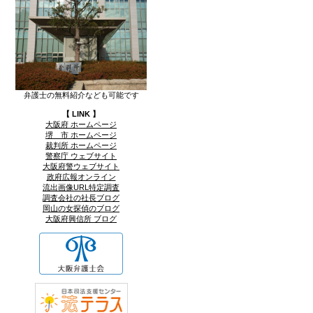
弁護士の無料紹介なども可能です
【 LINK 】
大阪府 ホームページ
堺 市 ホームページ
裁判所 ホームページ
警察庁 ウェブサイト
大阪府警ウェブサイト
政府広報オンライン
流出画像URL特定調査
調査会社の社長ブログ
岡山の女探偵のブログ
大阪府興信所 ブログ