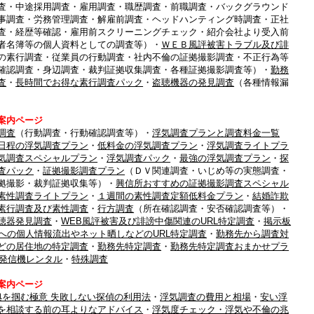
査・中途採用調査・雇用調査・職歴調査・前職調査・バックグラウンド
事調査・労務管理調査・解雇前調査・ヘッドハンティング時調査・正社
査・経歴等確認・雇用前スクリーニングチェック・紹介会社より受入前
者名簿等の個人資料としての調査等）・
ＷＥＢ風評被害トラブル及び誹
の素行調査・従業員の行動調査・社内不倫の証拠撮影調査・不正行為等
確認調査・身辺調査・裁判証拠収集調査・各種証拠撮影調査等）・
勤務
査
・
長時間でお得な素行調査パック
・
盗聴機器の発見調査
（各種情報漏
案内ページ
調査
（行動調査・行動確認調査等）・
浮気調査プランと調査料金一覧
日程の浮気調査プラン
・
低料金の浮気調査プラン
・
浮気調査ライトプラ
気調査スペシャルプラン
・
浮気調査パック
・
最強の浮気調査プラン
・
探
査パック
・
証拠撮影調査プラン
（ＤＶ関連調査・いじめ等の実態調査・
拠撮影・裁判証拠収集等）・
興信所おすすめの証拠撮影調査スペシャル
素性調査ライトプラン
・
１週間の素性調査定額低料金プラン
・
結婚詐欺
素行調査及び素性調査
・
行方調査
（所在確認調査・安否確認調査等）・
聴器発見調査
・
WEB風評被害及び誹謗中傷関連のURL特定調査
・
掲示板
への個人情報流出やネット晒しなどのURL特定調査
・
勤務先から調査対
どの居住地の特定調査
・
勤務先特定調査
・
勤務先特定調査おまかせプラ
S発信機レンタル
・
特殊調査
案内ページ
拠を掴む極意 失敗しない探偵の利用法
・
浮気調査の費用と相場
・
安い浮
を相談する前の耳よりなアドバイス
・
浮気度チェック・浮気や不倫の兆