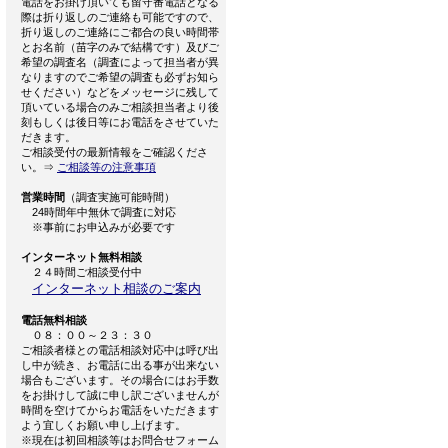
電話をお掛け頂いても留守番電話となる
際は折り返しのご連絡も可能ですので、
折り返しのご連絡にご都合の良い時間帯
とお名前（苗字のみで結構です）及びご
希望の調査名（調査によって担当者が異
なりますのでご希望の調査も必ずお知ら
せください）などをメッセージに残して
頂いている場合のみご相談担当者より後
刻もしくは後日等にお電話をさせていた
だきます。
ご相談受付の最新情報をご確認くださ
い。⇒
ご相談等の注意事項
営業時間
（調査実施可能時間）
24時間年中無休で調査に対応
※事前にお申込みが必要です
インターネット無料相談
２４時間ご相談受付中
インターネット相談のご案内
電話無料相談
０８：００～２３：３０
ご相談者様との電話相談対応中は呼び出
し中が続き、お電話に出る事が出来ない
場合もございます。その場合にはお手数
をお掛けして誠に申し訳ございませんが
時間を空けてからお電話をいただきます
よう宜しくお願い申し上げます。
※現在は初回相談等はお問合せフォーム