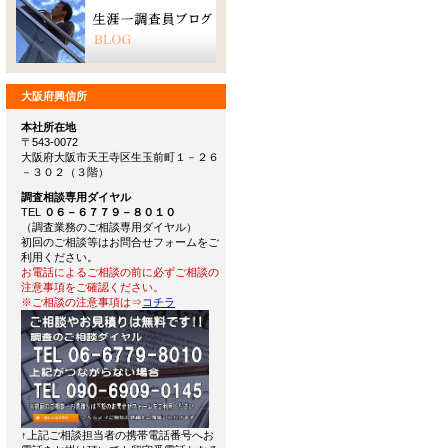
大阪府興信所
本社所在地
〒543-0072
大阪府大阪市天王寺区生玉前町１－２６
－３０２（３階）
調査相談専用ダイヤル
TEL
０６－６７７９－８０１０
（調査業務のご相談専用ダイヤル）
初回のご相談等はお問合せフォームをご
利用ください。
お電話によるご相談の前に必ずご相談の
注意事項をご確認ください。
※ご相談の注意事項は⇒
コチラ
↑上記ご相談担当者の携帯電話番号へお