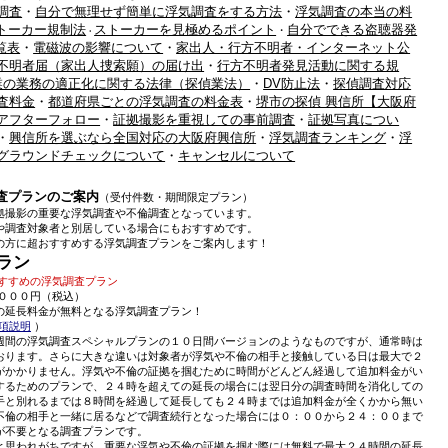
調査
・
自分で無理せず簡単に浮気調査をする方法
・
浮気調査の本当の料
トーカー規制法
ストーカーを見極めるポイント
自分でできる盗聴器発
・
・
覧表
・
電磁波の影響について
・
家出人・行方不明者・インターネット公
不明者届（家出人捜索願）の届け出
・
行方不明者発見活動に関する規
業の業務の適正化に関する法律（探偵業法）
・
DV防止法
・
探偵調査対応
査料金
・
都道府県ごとの浮気調査の料金表
・
堺市の探偵 興信所【大阪府
アフターフォロー
・
証拠撮影を重視しての事前調査
・
証拠写真につい
・
興信所を選ぶなら全国対応の大阪府興信所
・
浮気調査ランキング
・
浮
グラウンドチェックについて
・
キャンセルについて
査プランのご案内
（受付件数・期間限定プラン）
拠撮影の重要な浮気調査や不倫調査となっています。
や調査対象者と別居している場合にもおすすめです。
の方に超おすすめする浮気調査プランをご案内します！
ラン
すすめの浮気調査プラン
０００円（税込）
の延長料金が無料となる浮気調査プラン！
項説明
）
週間の浮気調査スペシャルプランの１０日間バージョンのようなものですが、通常時は
おります。さらに大きな違いは対象者が浮気や不倫の相手と接触している日は最大で２
がかかりません。浮気や不倫の証拠を掴むために時間がどんどん経過して追加料金がい
するためのプランで、２４時を超えての延長の場合には翌日分の調査時間を消化しての
手と別れるまでは８時間を経過して延長しても２４時までは追加料金が全くかから無い
不倫の相手と一緒に居るなどで調査続行となった場合には０：００から２４：００まで
が不要となる調査プランです。
と思われがちですが、重要な浮気や不倫の証拠を掴む際には無料で最大２４時間の延長