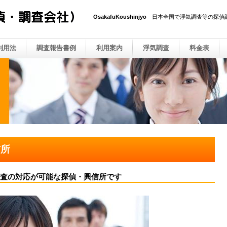
OsakafuKoushinjyo
日本全国で浮気調査等の探偵
利用法
調査報告書例
利用案内
浮気調査
料金表
信所
査の対応が可能な探偵・興信所です