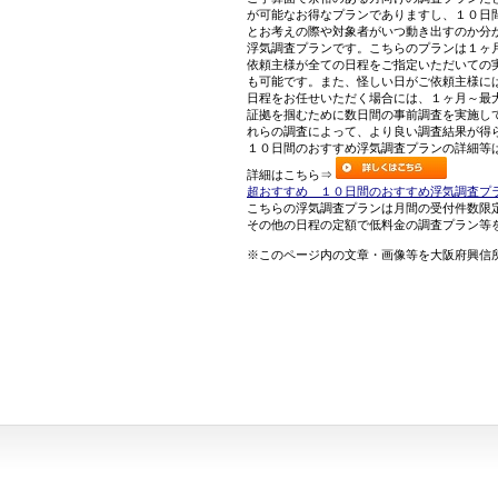
が可能なお得なプランでありますし、１０日
とお考えの際や対象者がいつ動き出すのか分
浮気調査プランです。こちらのプランは１ヶ
依頼主様が全ての日程をご指定いただいての
も可能です。また、怪しい日がご依頼主様に
日程をお任せいただく場合には、１ヶ月～最
証拠を掴むために数日間の事前調査を実施し
れらの調査によって、より良い調査結果が得
１０日間のおすすめ浮気調査プランの詳細等
詳細はこちら⇒
超おすすめ １０日間のおすすめ浮気調査プ
こちらの浮気調査プランは月間の受付件数限
その他の日程の定額で低料金の調査プラン等
※このページ内の文章・画像等を大阪府興信