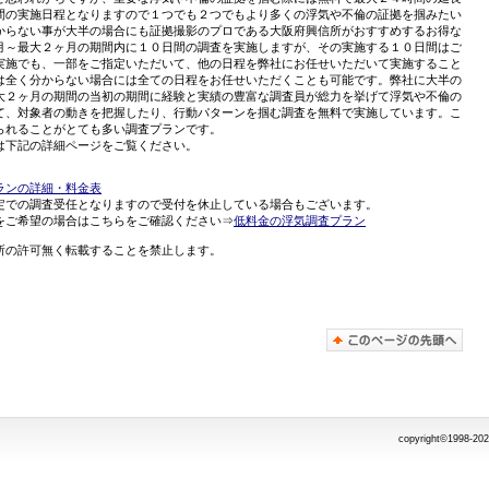
間の実施日程となりますので１つでも２つでもより多くの浮気や不倫の証拠を掴みたい
からない事が大半の場合にも証拠撮影のプロである大阪府興信所がおすすめするお得な
月～最大２ヶ月の期間内に１０日間の調査を実施しますが、その実施する１０日間はご
実施でも、一部をご指定いただいて、他の日程を弊社にお任せいただいて実施すること
は全く分からない場合には全ての日程をお任せいただくことも可能です。弊社に大半の
大２ヶ月の期間の当初の期間に経験と実績の豊富な調査員が総力を挙げて浮気や不倫の
て、対象者の動きを把握したり、行動パターンを掴む調査を無料で実施しています。こ
られることがとても多い調査プランです。
は下記の詳細ページをご覧ください。
ランの詳細・料金表
定での調査受任となりますので受付を休止している場合もございます。
をご希望の場合はこちらをご確認ください⇒
低料金の浮気調査プラン
所の許可無く転載することを禁止します。
copyright©1998-20