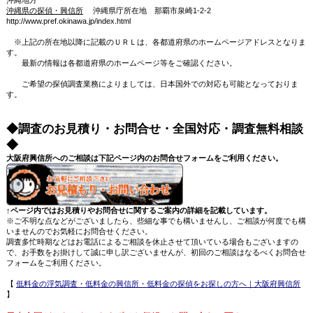
沖縄県の探偵・興信所
沖縄県庁所在地 那覇市泉崎1-2-2
http://www.pref.okinawa.jp/index.html
※上記の所在地以降に記載のＵＲＬは、各都道府県のホームページアドレスとなりま
す。
最新の情報は各都道府県のホームページ等をご確認ください。
ご希望の探偵調査業務によりましては、日本国外での対応も可能となっておりま
す。
◆調査のお見積り・お問合せ・全国対応・調査無料相談
◆
大阪府興信所へのご相談は下記ページ内のお問合せフォームをご利用ください。
↑ページ内ではお見積りやお問合せに関するご案内の詳細を記載しています。
※ご不明な点などがございましたら、些細な事でも構いませんし、ご相談が何度でも構
いませんのでお気軽にお問合せください。
調査多忙時期などはお電話によるご相談を休止させて頂いている場合もございますの
で、お手数をお掛けして誠に申し訳ございませんが、初回のご相談はなるべくお問合せ
フォームをご利用ください。
【
低料金の浮気調査・低料金の興信所・低料金の探偵をお探しの方へ｜大阪府興信所
】