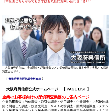
日本全国どちらからでもまずはお気軽にお問い合わせ下さい！！
大阪府興信所は、浮気調査や証拠撮影などの探偵調査業務を日本全国で実施する探偵
調査会社です。
【
都道府県別浮気調査料金表
】
大阪府興信所公式ホームページ 【 PAGE LIST 】
企業のお客様向けの探偵調査業務のご案内ページ
企業信用調査
（与信調査・取引先調査・信用調査・企業調査・内部統制構
築に関連した調査・投資先調査・Ｍ＆Ａの前調査・開業関連調査・テナン
ト入居者及びテナント入居企業の調査・業務提携予定先企業調査・ＦＣ加