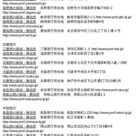
http://www.pref.yamanashi.jp/
長野県の探偵・興信所
長野県庁所在地 長野市大字南長野字幅下692-2
http://www.pref.nagano.jp/
岐阜県の探偵・興信所
岐阜県庁所在地 岐阜市薮田南2-1-1 http://www.pref.gifu.lg.jp/
静岡県の探偵・興信所
静岡県庁所在地 静岡市葵区追手町9番6号
http://www.pref.shizuoka.jp/
愛知県の探偵・興信所
愛知県庁所在地 名古屋市中区三の丸三丁目１番２号
http://www.pref.aichi.jp/
近畿地方
三重県の探偵・興信所
三重県庁所在地 津市広明町１３ http://www.pref.mie.jp/
滋賀県の探偵・興信所
滋賀県庁所在地 大津市京町四丁目1番1号
http://www.pref.shiga.jp/
京都府の探偵・興信所
京都府庁所在地 京都市上京区下立売通新町西入薮ノ内町
http://www.pref.kyoto.jp/
大阪府の探偵・興信所
大阪府庁所在地 大阪市中央区大手前2丁目
http://www.pref.osaka.jp/
兵庫県の探偵・興信所
兵庫県庁所在地 神戸市中央区下山手通5丁目10番1号
http://web.pref.hyogo.jp/
奈良県の探偵・興信所
奈良県庁所在地 奈良市登大路町30 http://www.pref.nara.jp/
和歌山県の探偵・興信所
和歌山県庁所在地 和歌山市小松原通1-1
http://www.pref.wakayama.lg.jp/
中国地方
鳥取県の探偵・興信所
鳥取県庁所在地 鳥取市東町1-220 http://www.pref.tottori.lg.jp/
島根県の探偵・興信所
島根県庁所在地 松江市殿町１番地
http://www.pref.shimane.lg.jp/
岡山県の探偵・興信所
岡山県庁所在地 岡山市北区内山下2丁目4番6号
http://www.pref.okayama.jp/
広島県の探偵・興信所
広島県庁所在地 広島市中区基町10-52