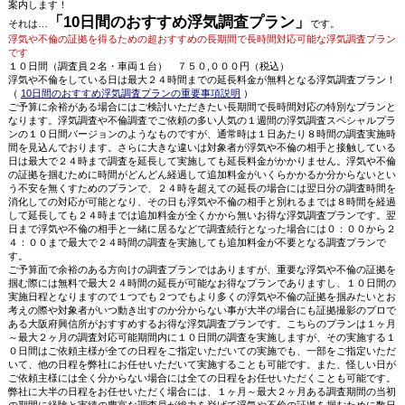
案内します！
「10日間のおすすめ浮気調査プラン」
それは…
です。
浮気や不倫の証拠を得るための超おすすめの長期間で長時間対応可能な浮気調査プラン
です
１０日間（調査員２名・車両１台） ７５０,０００円（税込）
浮気や不倫をしている日は最大２４時間までの延長料金が無料となる浮気調査プラン！
（
10日間のおすすめ浮気調査プランの重要事項説明
）
ご予算に余裕がある場合にはご検討いただきたい長期間で長時間対応の特別なプランと
なります。浮気調査や不倫調査でご依頼の多い人気の１週間の浮気調査スペシャルプラ
ンの１０日間バージョンのようなものですが、通常時は１日あたり８時間の調査実施時
間を見込んでおります。さらに大きな違いは対象者が浮気や不倫の相手と接触している
日は最大で２４時まで調査を延長して実施しても延長料金がかかりません。浮気や不倫
の証拠を掴むために時間がどんどん経過して追加料金がいくらかかるか分からないとい
う不安を無くすためのプランで、２４時を超えての延長の場合には翌日分の調査時間を
消化しての対応が可能となり、その日も浮気や不倫の相手と別れるまでは８時間を経過
して延長しても２４時までは追加料金が全くかから無いお得な浮気調査プランです。翌
日まで浮気や不倫の相手と一緒に居るなどで調査続行となった場合には０：００から２
４：００まで最大で２４時間の調査を実施しても追加料金が不要となる調査プランで
す。
ご予算面で余裕のある方向けの調査プランではありますが、重要な浮気や不倫の証拠を
掴む際には無料で最大２４時間の延長が可能なお得なプランでありますし、１０日間の
実施日程となりますので１つでも２つでもより多くの浮気や不倫の証拠を掴みたいとお
考えの際や対象者がいつ動き出すのか分からない事が大半の場合にも証拠撮影のプロで
ある大阪府興信所がおすすめするお得な浮気調査プランです。こちらのプランは１ヶ月
～最大２ヶ月の調査対応可能期間内に１０日間の調査を実施しますが、その実施する１
０日間はご依頼主様が全ての日程をご指定いただいての実施でも、一部をご指定いただ
いて、他の日程を弊社にお任せいただいて実施することも可能です。また、怪しい日が
ご依頼主様には全く分からない場合には全ての日程をお任せいただくことも可能です。
弊社に大半の日程をお任せいただく場合には、１ヶ月～最大２ヶ月ある調査期間の当初