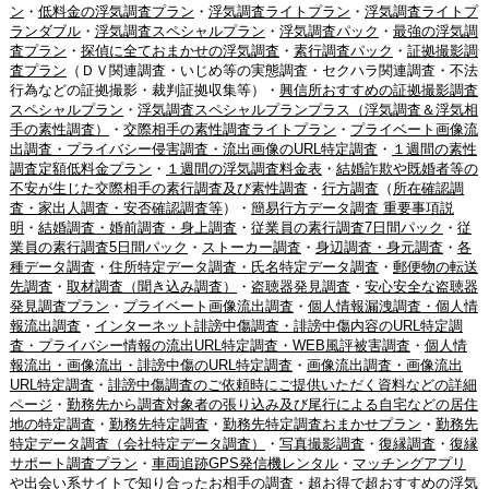
ン
・
低料金の浮気調査プラン
・
浮気調査ライトプラン
・
浮気調査ライトプ
ランダブル
・
浮気調査スペシャルプラン
・
浮気調査パック
・
最強の浮気調
査プラン
・
探偵に全ておまかせの浮気調査
・
素行調査パック
・
証拠撮影調
査プラン
（ＤＶ関連調査・いじめ等の実態調査・セクハラ関連調査・不法
行為などの証拠撮影・裁判証拠収集等）・
興信所おすすめの証拠撮影調査
スペシャルプラン
・
浮気調査スペシャルプランプラス（浮気調査＆浮気相
手の素性調査）
・
交際相手の素性調査ライトプラン
・
プライベート画像流
出調査・プライバシー侵害調査・流出画像のURL特定調査
・
１週間の素性
調査定額低料金プラン
・
１週間の浮気調査料金表
・
結婚詐欺や既婚者等の
不安が生じた交際相手の素行調査及び素性調査
・
行方調査
（
所在確認調
査・家出人調査・安否確認調査等
）・
簡易行方データ調査 重要事項説
明
・
結婚調査・婚前調査・身上調査
・
従業員の素行調査7日間パック
・
従
業員の素行調査5日間パック
・
ストーカー調査
・
身辺調査・身元調査
・
各
種データ調査
・
住所特定データ調査・氏名特定データ調査
・
郵便物の転送
先調査
・
取材調査（聞き込み調査）
・
盗聴器発見調査
・
安心安全な盗聴器
発見調査プラン
・
プライベート画像流出調査
・
個人情報漏洩調査・個人情
報流出調査
・
インターネット誹謗中傷調査・誹謗中傷内容のURL特定調
査・プライバシー情報の流出URL特定調査・WEB風評被害調査
・
個人情
報流出・画像流出・誹謗中傷のURL特定調査
・
画像流出調査・画像流出
URL特定調査
・
誹謗中傷調査のご依頼時にご提供いただく資料などの詳細
ページ
・
勤務先から調査対象者の張り込み及び尾行による自宅などの居住
地の特定調査
・
勤務先特定調査
・
勤務先特定調査おまかせプラン
・
勤務先
特定データ調査（会社特定データ調査）
・
写真撮影調査
・
復縁調査
・
復縁
サポート調査プラン
・
車両追跡GPS発信機レンタル
・
マッチングアプリ
や出会い系サイトで知り合ったお相手の調査
・
超お得で超おすすめの浮気