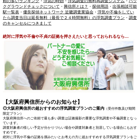
頼の多いランキング
・
浮気の時効
・
浮気調査の無料再調査システム
・
バッ
クグラウンドチェックについて
・
興信所とは？
・
探偵用語
・
出張相談可能
駅一覧表
・
優良探偵ネットワーク 近畿調査業協会
・
浮気や不倫をしてい
たら調査当日は延長無料（最長で２４時間無料）の浮気調査プラン
・
調査
のキャンセルにつきまして
絶対に浮気や不倫や不貞の証拠を押さえたいと思っておられるなら…
【大阪府興信所からのお知らせ】
◎大阪府興信所の超おすすめの浮気調査プランのご案内
（受付件数及び期間
限定プラン）
大阪府興信所へのご依頼で最も多い調査は証拠撮影の重要な浮気調査や不倫調査となっ
ています。
調査対象者の怪しい予定が分かりづらい場合や調査対象者と別居している場合にもおす
すめです。
絶対に浮気や不倫の証拠を掴みたいとお考えの方に超おすすめする浮気調査プランをご