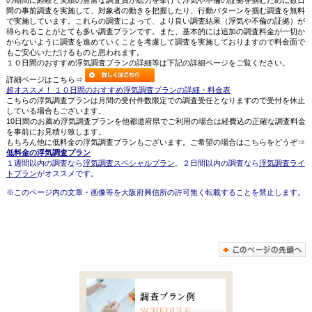
の期間に経験と実績の豊富な調査員が総力を挙げて浮気や不倫の証拠を掴むために数日
間の事前調査を実施して、対象者の動きを把握したり、行動パターンを掴む調査を無料
で実施しています。これらの調査によって、より良い調査結果（浮気や不倫の証拠）が
得られることがとても多い調査プランです。また、基本的には追加の調査料金が一切か
からないように調査を進めていくことを考慮して調査を実施しておりますので料金面で
もご安心いただけるものと思われます。
１０日間のおすすめ浮気調査プランの詳細等は下記の詳細ページをご覧ください。
詳細ページはこちら⇒
超オススメ！ １０日間のおすすめ浮気調査プランの詳細・料金表
こちらの浮気調査プランは月間の受付件数限定での調査受任となりますので受付を休止
している場合もございます。
10日間のお薦め浮気調査プランを他都道府県でご利用の場合は経費込の正確な調査料金
を事前にお見積り致します。
もちろん他に低料金の浮気調査プランもございます。ご希望の場合はこちらをどうぞ⇒
低料金の浮気調査プラン
１週間以内の調査なら
浮気調査スペシャルプラン
。２日間以内の調査なら
浮気調査ライ
トプラン
がオススメです。
※このページ内の文章・画像等を大阪府興信所の許可無く転載することを禁止します。