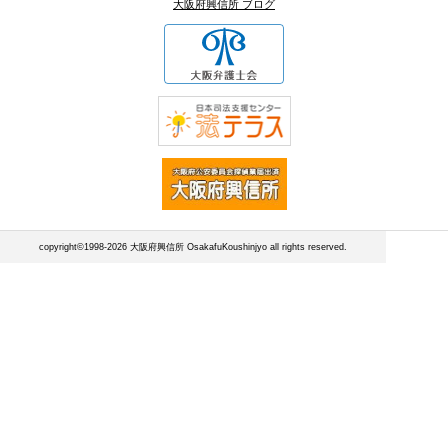
大阪府興信所 ブログ
copyright©1998-2026 大阪府興信所 OsakafuKoushinjyo all rights reserved.