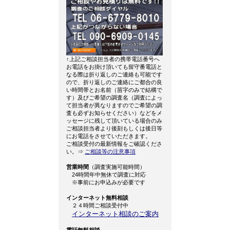
↑上記ご相談担当者の携帯電話番号へ
お電話をお掛け頂いても留守番電話と
なる際は折り返しのご連絡も可能です
ので、折り返しのご連絡にご都合の良
い時間帯とお名前（苗字のみで結構で
す）及びご希望の調査名（調査によっ
て担当者が異なりますのでご希望の調
査も必ずお知らせください）などをメ
ッセージに残して頂いている場合のみ
ご相談担当者より後刻もしくは後日等
にお電話をさせていただきます。
ご相談受付の最新情報をご確認くださ
い。⇒
ご相談等の注意事項
営業時間
（調査実施可能時間）
24時間年中無休で調査に対応
※事前にお申込みが必要です
インターネット無料相談
２４時間ご相談受付中
インターネット相談のご案内