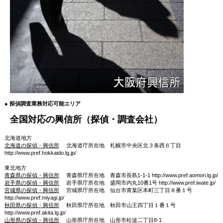
● 探偵調査業務対応可能エリア
全国対応の興信所（探偵・調査会社）
北海道地方
北海道の探偵・興信所
北海道庁所在地 札幌市中央区北３条西６丁目
http://www.pref.hokkaido.lg.jp/
東北地方
青森県の探偵・興信所
青森県庁所在地 青森市長島1-1-1 http://www.pref.aomori.lg.jp/
岩手県の探偵・興信所
岩手県庁所在地 盛岡市内丸10番1号 http://www.pref.iwate.jp/
宮城県の探偵・興信所
宮城県庁所在地 仙台市青葉区本町三丁目８番１号
http://www.pref.miyagi.jp/
秋田県の探偵・興信所
秋田県庁所在地 秋田市山王四丁目１番１号
http://www.pref.akita.lg.jp/
山形県の探偵・興信所
山形県庁所在地 山形市松波二丁目8-1