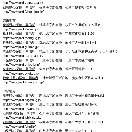
http://www.pref.yamagata.jp/
福島県の探偵・興信所
福島県庁所在地 福島市杉妻町2番16号
http://www.pref.fukushima.jp/
関東地方
茨城県の探偵・興信所
茨城県庁所在地 水戸市笠原町９７８番６
http://www.pref.ibaraki.jp/
栃木県の探偵・興信所
栃木県庁所在地 宇都宮市塙田1-1-20
http://www.pref.tochigi.lg.jp/
群馬県の探偵・興信所
群馬県庁所在地 前橋市大手町1－1－1
http://www.pref.gunma.jp/
埼玉県の探偵・興信所
埼玉県庁所在地 さいたま市浦和区高砂3丁目15番1号
http://www.pref.saitama.lg.jp/
千葉県の探偵・興信所
千葉県庁所在地 千葉市中央区市場町1-1
http://www.pref.chiba.lg.jp/
東京都の探偵・興信所
東京都庁所在地 新宿区西新宿2-8-1
http://www.metro.tokyo.jp/
神奈川県の探偵・興信所
神奈川県庁所在地 横浜市中区日本大通１
http://www.pref.kanagawa.jp/
中部地方
新潟県の探偵・興信所
新潟県庁所在地 新潟市中央区新光町4番地1
http://www.pref.niigata.lg.jp/
富山県の探偵・興信所
富山県庁所在地 富山市新総曲輪1番7号
http://www.pref.toyama.jp/
石川県 の探偵・興信所
石川県庁所在地 金沢市鞍月１丁目1番地
http://www.pref.ishikawa.jp/
福井県の探偵・興信所
福井県庁所在地 福井市大手３丁目１７の１
http://www.pref.fukui.jp/
山梨県の探偵・興信所
山梨県庁所在地 甲府市丸の内1-6-1