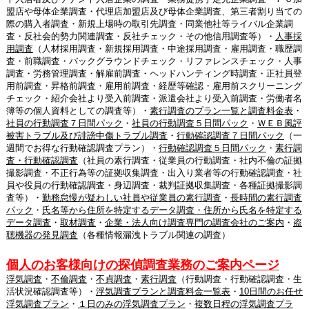
盟店や母体企業調査・代理店加盟店及び母体企業調査、第三者割り当ての
際の購入者調査・新規上場時の取引先調査・同業他社等ライバル企業調
査・反社会的勢力関連調査・反社チェック・その他信用調査等）・
人事採
用調査
（人材採用調査・新規採用調査・中途採用調査・雇用調査・職歴調
査・前職調査・バックグラウンドチェック・リファレンスチェック・人事
調査・労務管理調査・解雇前調査・ヘッドハンティング時調査・正社員登
用前調査・昇格前調査・雇用前調査・経歴等確認・雇用前スクリーニング
チェック・紹介会社より受入前調査・派遣会社より受入前調査・労働者名
簿等の個人資料としての調査等）・
素行調査のプラン一覧と調査料金表
・
社員の行動調査７日間パック
・
社員の行動調査５日間パック
・
ＷＥＢ風評
被害トラブル及び誹謗中傷トラブル調査
・
行動確認調査７日間パック
（一
週間でお得な行動確認調査プラン）・
行動確認調査５日間パック
・
素行調
査・行動確認調査
（社員の素行調査・従業員の行動調査・社内不倫の証拠
撮影調査・不正行為等の証拠収集調査・出入り業者等の行動確認調査・社
員や役員の行動確認調査・身辺調査・裁判証拠収集調査・各種証拠撮影調
査等）・
勤務怠慢が疑わしい社員や従業員の素行調査
・
長時間の素行調査
パック
・
氏名等から住所を特定するデータ調査・住所から氏名を特定する
データ調査
・
取材調査
・
企業・法人向け調査専門の調査会社のご案内
・
盗
聴機器の発見調査
（各種情報漏洩トラブル関連の調査）
個人のお客様向けの探偵調査業務のご案内ページ
浮気調査
・
不倫調査
・
不貞調査
・
素行調査
（行動調査・行動確認調査・生
活状況確認調査等）・
浮気調査プランと調査料金一覧表
・
10日間のお任せ
浮気調査プラン
・
１日のみの浮気調査プラン
・
複数日程の浮気調査プラ