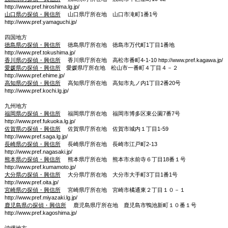
http://www.pref.hiroshima.lg.jp/
山口県の探偵・興信所
山口県庁所在地 山口市滝町1番1号
http://www.pref.yamaguchi.jp/
四国地方
徳島県の探偵・興信所
徳島県庁所在地 徳島市万代町1丁目1番地
http://www.pref.tokushima.jp/
香川県の探偵・興信所
香川県庁所在地 高松市番町4-1-10 http://www.pref.kagawa.jp/
愛媛県の探偵・興信所
愛媛県庁所在地 松山市一番町４丁目４－２
http://www.pref.ehime.jp/
高知県の探偵・興信所
高知県庁所在地 高知市丸ノ内1丁目2番20号
http://www.pref.kochi.lg.jp/
九州地方
福岡県の探偵・興信所
福岡県庁所在地 福岡市博多区東公園7番7号
http://www.pref.fukuoka.lg.jp/
佐賀県の探偵・興信所
佐賀県庁所在地 佐賀市城内１丁目1-59
http://www.pref.saga.lg.jp/
長崎県の探偵・興信所
長崎県庁所在地 長崎市江戸町2-13
http://www.pref.nagasaki.jp/
熊本県の探偵・興信所
熊本県庁所在地 熊本市水前寺６丁目18番１号
http://www.pref.kumamoto.jp/
大分県の探偵・興信所
大分県庁所在地 大分市大手町3丁目1番1号
http://www.pref.oita.jp/
宮崎県の探偵・興信所
宮崎県庁所在地 宮崎市橘通東２丁目１０－１
http://www.pref.miyazaki.lg.jp/
鹿児島県の探偵・興信所
鹿児島県庁所在地 鹿児島市鴨池新町１０番１号
http://www.pref.kagoshima.jp/
沖縄地方