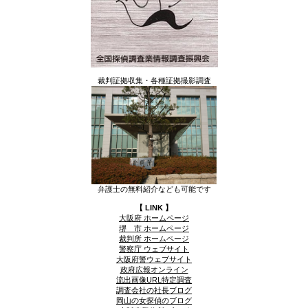
裁判証拠収集・各種証拠撮影調査
弁護士の無料紹介なども可能です
【 LINK 】
大阪府 ホームページ
堺 市 ホームページ
裁判所 ホームページ
警察庁 ウェブサイト
大阪府警ウェブサイト
政府広報オンライン
流出画像URL特定調査
調査会社の社長ブログ
岡山の女探偵のブログ