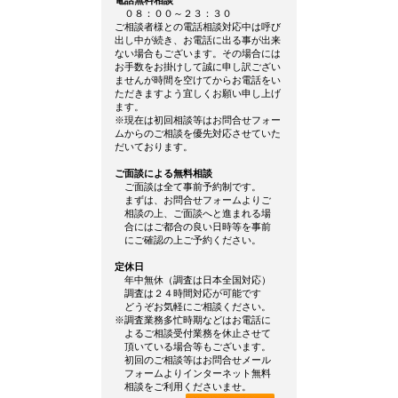
電話無料相談
０８：００～２３：３０
ご相談者様との電話相談対応中は呼び
出し中が続き、お電話に出る事が出来
ない場合もございます。その場合には
お手数をお掛けして誠に申し訳ござい
ませんが時間を空けてからお電話をい
ただきますよう宜しくお願い申し上げ
ます。
※現在は初回相談等はお問合せフォー
ムからのご相談を優先対応させていた
だいております。
ご面談による無料相談
ご面談は全て事前予約制です。
まずは、お問合せフォームよりご
相談の上、ご面談へと進まれる場
合にはご都合の良い日時等を事前
にご確認の上ご予約ください。
定休日
年中無休（調査は日本全国対応）
調査は２４時間対応が可能です
どうぞお気軽にご相談ください。
※調査業務多忙時期などはお電話に
よるご相談受付業務を休止させて
頂いている場合等もございます。
初回のご相談等はお問合せメール
フォームよりインターネット無料
相談をご利用くださいませ。