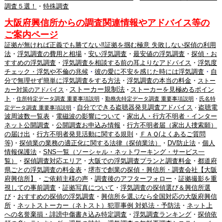
調査５選！
・
特殊調査
大阪府興信所からの調査関連情報やアドバイス等の
ご案内ページ
証拠が無ければ正義でも勝てない‼証拠を掴む極意 失敗しない探偵の利用
法
・
浮気調査の費用と相場
・
安い浮気調査
・
最安値の浮気調査
・
探偵・お
すすめの浮気調査
・
浮気調査を相談する前の耳よりなアドバイス
・
浮気度
チェック・浮気や不倫の兆候
・
彼の愛に不安を感じた時には浮気調査
・
自
分で無理せず簡単に浮気調査をする方法
・
浮気調査の本当の料金
・
ストー
ストーカー規制法
ストーカーを見極めるポイン
カー対策のアドバイス
・
・
ト
・
住所特定データ調査 重要事項説明
・
勤務先特定データ調査 重要事項説明
・
氏名特
自分でできる盗聴器発見調査アドバイス
盗聴電
定データ調査 重要事項説明
・
・
波周波数一覧表
・
電磁波の影響について
・
家出人・行方不明者・インター
ネット公開調査
・
公開調査お申込み情報
・
行方不明者届（家出人捜索願）
の届け出
・
行方不明者発見活動に関する規則
・
ＦＡＱ(よくあるご質問
等)
・
探偵業の業務の適正化に関する法律（探偵業法）
・
DV防止法
・
個人
情報保護法
・
SNS一覧（ソーシャル・ネットワーキング・サービス一
覧）
・
探偵調査対応エリア
・
大阪での浮気調査プランと調査料金
・
都道府
県ごとの浮気調査の料金表
・
堺市で創業の探偵・興信所・調査会社【大阪
府興信所】
・
ご依頼主様の声
・
調査後のアフターフォロー
・
証拠撮影を重
視しての事前調査
・
証拠写真について
・
浮気調査の探偵選び＆興信所選
び
・
おすすめの探偵の浮気調査
・
興信所を選ぶなら全国対応の大阪府興信
所
・
ネットストーカー（ネトスト）犯罪事例 対処法・予防法
・
ネット上
への名誉棄損・誹謗中傷書き込み特定調査
・
浮気調査ランキング
・
探偵依