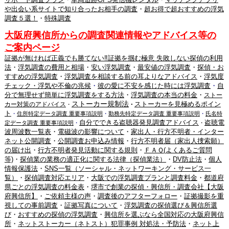
や出会い系サイトで知り合ったお相手の調査
・
超お得で超おすすめの浮気
調査５選！
・
特殊調査
大阪府興信所からの調査関連情報やアドバイス等の
ご案内ページ
証拠が無ければ正義でも勝てない‼証拠を掴む極意 失敗しない探偵の利用
法
・
浮気調査の費用と相場
・
安い浮気調査
・
最安値の浮気調査
・
探偵・お
すすめの浮気調査
・
浮気調査を相談する前の耳よりなアドバイス
・
浮気度
チェック・浮気や不倫の兆候
・
彼の愛に不安を感じた時には浮気調査
・
自
分で無理せず簡単に浮気調査をする方法
・
浮気調査の本当の料金
・
ストー
ストーカー規制法
ストーカーを見極めるポイン
カー対策のアドバイス
・
・
ト
・
住所特定データ調査 重要事項説明
・
勤務先特定データ調査 重要事項説明
・
氏名特
自分でできる盗聴器発見調査アドバイス
盗聴電
定データ調査 重要事項説明
・
・
波周波数一覧表
・
電磁波の影響について
・
家出人・行方不明者・インター
ネット公開調査
・
公開調査お申込み情報
・
行方不明者届（家出人捜索願）
の届け出
・
行方不明者発見活動に関する規則
・
ＦＡＱ(よくあるご質問
等)
・
探偵業の業務の適正化に関する法律（探偵業法）
・
DV防止法
・
個人
情報保護法
・
SNS一覧（ソーシャル・ネットワーキング・サービス一
覧）
・
探偵調査対応エリア
・
大阪での浮気調査プランと調査料金
・
都道府
県ごとの浮気調査の料金表
・
堺市で創業の探偵・興信所・調査会社【大阪
府興信所】
・
ご依頼主様の声
・
調査後のアフターフォロー
・
証拠撮影を重
視しての事前調査
・
証拠写真について
・
浮気調査の探偵選び＆興信所選
び
・
おすすめの探偵の浮気調査
・
興信所を選ぶなら全国対応の大阪府興信
所
・
ネットストーカー（ネトスト）犯罪事例 対処法・予防法
・
ネット上