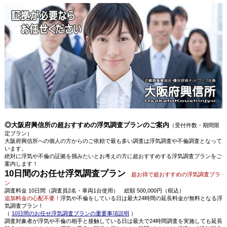
◎大阪府興信所の超おすすめの浮気調査プランのご案内
（受付件数・期間限
定プラン）
大阪府興信所への個人の方からのご依頼で最も多い調査は浮気調査や不倫調査となって
います。
絶対に浮気や不倫の証拠を掴みたいとお考えの方に超おすすめする浮気調査プランをご
案内します！
10日間のお任せ浮気調査プラン
超お得で超おすすめの浮気調査プラ
ン
調査料金 10日間（調査員2名・車両1台使用） 総額 500,000円（税込）
追加料金の心配不要！
浮気や不倫をしている日は最大24時間の延長料金が無料となる浮
気調査プラン！
（
10日間のお任せ浮気調査プランの重要事項説明
）
調査対象者が浮気や不倫の相手と接触している日は最大で24時間調査を実施しても延長