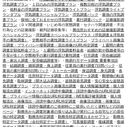
浮気調査プラン
・
１日のみの浮気調査プラン
・
複数日程の浮気調査プラ
ン
・
低料金の浮気調査プラン
・
浮気調査ライトプラン
・
浮気調査ライトプ
ランダブル
・
浮気調査スペシャルプラン
・
浮気調査パック
・
最強の浮気調
査プラン
・
探偵に全ておまかせの浮気調査
・
素行調査パック
・
証拠撮影調
査プラン
（ＤＶ関連調査・いじめ等の実態調査・セクハラ関連調査・不法
行為などの証拠撮影・裁判証拠収集等）・
興信所おすすめの証拠撮影調査
スペシャルプラン
・
浮気調査スペシャルプランプラス（浮気調査＆浮気相
手の素性調査）
・
交際相手の素性調査ライトプラン
・
プライベート画像流
出調査・プライバシー侵害調査・流出画像のURL特定調査
・
１週間の素性
調査定額低料金プラン
・
１週間の浮気調査料金表
・
結婚詐欺や既婚者等の
不安が生じた交際相手の素行調査及び素性調査
・
行方調査
（
所在確認調
査・家出人調査・安否確認調査等
）・
簡易行方データ調査 重要事項説
明
・
結婚調査・婚前調査・身上調査
・
従業員の素行調査7日間パック
・
従
業員の素行調査5日間パック
・
ストーカー調査
・
身辺調査・身元調査
・
各
種データ調査
・
住所特定データ調査・氏名特定データ調査
・
郵便物の転送
先調査
・
取材調査（聞き込み調査）
・
盗聴器発見調査
・
安心安全な盗聴器
発見調査プラン
・
プライベート画像流出調査
・
個人情報漏洩調査・個人情
報流出調査
・
インターネット誹謗中傷調査・誹謗中傷内容のURL特定調
査・プライバシー情報の流出URL特定調査・WEB風評被害調査
・
個人情
報流出・画像流出・誹謗中傷のURL特定調査
・
画像流出調査・画像流出
URL特定調査
・
誹謗中傷調査のご依頼時にご提供いただく資料などの詳細
ページ
・
勤務先から調査対象者の張り込み及び尾行による自宅などの居住
地の特定調査
・
勤務先特定調査
・
勤務先特定調査おまかせプラン
・
勤務先
特定データ調査（会社特定データ調査）
・
写真撮影調査
・
復縁調査
・
復縁
サポート調査プラン
・
車両追跡GPS発信機レンタル
・
マッチングアプリ