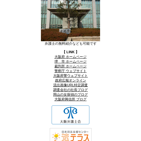
弁護士の無料紹介なども可能です
【 LINK 】
大阪府 ホームページ
堺 市 ホームページ
裁判所 ホームページ
警察庁 ウェブサイト
大阪府警ウェブサイト
政府広報オンライン
流出画像URL特定調査
調査会社の社長ブログ
岡山の女探偵のブログ
大阪府興信所 ブログ