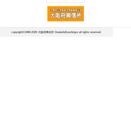
copyright©1998-2026 大阪府興信所 OsakafuKoushinjyo all rights reserved.