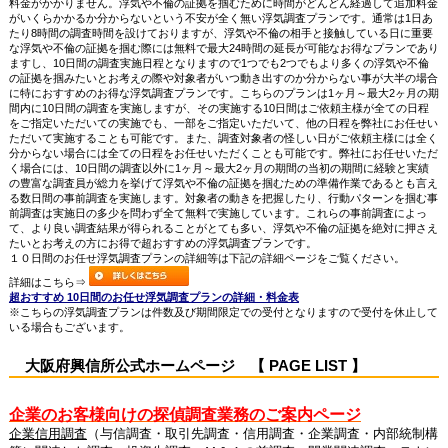
料金がかかりません。浮気や不倫の証拠を掴むために時間がどんどん経過して追加料金
がいくらかかるか分からないという不安が全く無い浮気調査プランです。通常は1日あ
たり8時間の調査時間を設けておりますが、浮気や不倫の相手と接触している日に重要
な浮気や不倫の証拠を掴む際には無料で最大24時間の延長が可能なお得なプランであり
ますし、10日間の調査実施日程となりますので1つでも2つでもより多くの浮気や不倫
の証拠を掴みたいとお考えの際や対象者がいつ動き出すのか分からない事が大半の場合
に特におすすめのお得な浮気調査プランです。こちらのプランは1ヶ月～最大2ヶ月の期
間内に10日間の調査を実施しますが、その実施する10日間はご依頼主様が全ての日程
をご指定いただいての実施でも、一部をご指定いただいて、他の日程を弊社にお任せい
ただいて実施することも可能です。また、調査対象者の怪しい日がご依頼主様には全く
分からない場合には全ての日程をお任せいただくことも可能です。弊社にお任せいただ
く場合には、10日間の調査以外に1ヶ月～最大2ヶ月の期間の当初の期間に経験と実績
の豊富な調査員が総力を挙げて浮気や不倫の証拠を掴むための準備作業であるとも言え
る数日間の事前調査を実施します。対象者の動きを把握したり、行動パターンを掴む事
前調査は実施日の多少を問わず全て無料で実施しています。これらの事前調査によっ
て、より良い調査結果が得られることがとても多い、浮気や不倫の証拠を絶対に押さえ
たいとお考えの方にお得で超おすすめの浮気調査プランです。
１０日間のお任せ浮気調査プランの詳細等は下記の詳細ページをご覧ください。
詳細はこちら⇒
超おすすめ 10日間のお任せ浮気調査プランの詳細・料金表
※こちらの浮気調査プランは件数及び期間限定での受付となりますので受付を休止して
いる場合もございます。
大阪府興信所公式ホームページ 【 PAGE LIST 】
企業のお客様向けの探偵調査業務のご案内ページ
企業信用調査
（与信調査・取引先調査・信用調査・企業調査・内部統制構