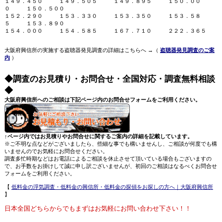
１４９．４５０ １４９．５０５ １４９．８９５ １５０．００
０ １５０．５００
１５２．２９０ １５３．３３０ １５３．３５０ １５３．５８
５ １５３．８９０
１５４．０００ １５４．５８５ １６７．７１０ ２２２．３６５
大阪府興信所の実施する盗聴器発見調査の詳細はこちらへ →（
盗聴器発見調査のご案
内
）
◆調査のお見積り・お問合せ・全国対応・調査無料相談
◆
大阪府興信所へのご相談は下記ページ内のお問合せフォームをご利用ください。
↑ページ内ではお見積りやお問合せに関するご案内の詳細を記載しています。
※ご不明な点などがございましたら、些細な事でも構いませんし、ご相談が何度でも構
いませんのでお気軽にお問合せください。
調査多忙時期などはお電話によるご相談を休止させて頂いている場合もございますの
で、お手数をお掛けして誠に申し訳ございませんが、初回のご相談はなるべくお問合せ
フォームをご利用ください。
【
低料金の浮気調査・低料金の興信所・低料金の探偵をお探しの方へ｜大阪府興信所
】
日本全国どちらからでもまずはお気軽にお問い合わせ下さい！！