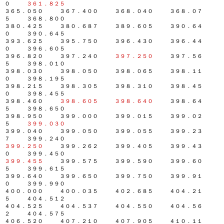
０
３６１．８２５
３６５．０５０ ３６７．４００ ３６８．０４０ ３６８．０７
５ ３６８．８００
３８０．４２５ ３８０．６８７ ３８９．６０５ ３９０．６４
０ ３９０．６４５
３９３．６２５ ３９５．７５０ ３９６．４３０ ３９６．４４
０ ３９６．６０５
３９６．８２０ ３９７．２４０
３９７．２５０
３９７．５６
５ ３９８．０１０
３９８．０３０ ３９８．０５０ ３９８．０６５ ３９８．１１
０ ３９８．１９５
３９８．２１５ ３９８．３０５ ３９８．３１０ ３９８．４５
０ ３９８．４５５
３９８．４６０
３９８．６０５
３９８．６４０
３９８．６４
５ ３９８．６５０
３９８．９５０ ３９９．０００ ３９９．０１５ ３９９．０２
５
３９９．０３０
３９９．０４０ ３９９．０５０ ３９９．０５５ ３９９．２３
７ ３９９．２４０
３９９．２５０
３９９．２６２ ３９９．４０５ ３９９．４３
０ ３９９．４５０
３９９．４５５
３９９．５７５ ３９９．５９０ ３９９．６０
５ ３９９．６１５
３９９．６４０ ３９９．６５０ ３９９．７５０ ３９９．９１
０ ３９９．９９０
４００．０００ ４００．０３５ ４０２．６８５ ４０４．２１
５ ４０４．５１２
４０４．５２５ ４０４．５３７ ４０４．５５０ ４０４．５６
２ ４０４．５７５
４０６．５２０ ４０７．２１０ ４０７．９０５ ４１０．１１