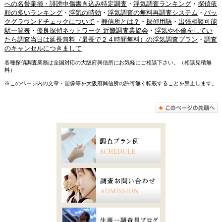
への名誉棄損・誹謗中傷書き込み特定調査
・
浮気調査ランキング
・
探偵依
頼の多いランキング
・
浮気の時効
・
浮気調査の無料再調査システム
・
バッ
クグラウンドチェックについて
・
興信所とは？
・
探偵用語
・
出張相談可能
駅一覧表
・
優良探偵ネットワーク 近畿調査業協会
・
浮気や不倫をしてい
たら調査当日は延長無料（最長で２４時間無料）の浮気調査プラン
・
調査
のキャンセルにつきまして
各種探偵調査業務は全国対応の大阪府興信所にお気軽にご相談下さい。（相談見積無
料）
※このページ内の文章・画像等を大阪府興信所の許可無く転載することを禁止します。