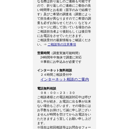
なる際は折り返しのご連絡も可能です
ので、折り返しのご連絡にご都合の良
い時間帯とお名前（苗字のみで結構で
す）及びご希望の調査名（調査によっ
て担当者が異なりますのでご希望の調
査も必ずお知らせください）などをメ
ッセージに残して頂いている場合のみ
ご相談担当者より後刻もしくは後日等
にお電話をさせていただきます。
ご相談受付の最新情報をご確認くださ
い。⇒
ご相談等の注意事項
営業時間
（調査実施可能時間）
24時間年中無休で調査に対応
※事前にお申込みが必要です
インターネット無料相談
２４時間ご相談受付中
インターネット相談のご案内
電話無料相談
０８：００～２３：３０
ご相談者様との電話相談対応中は呼び
出し中が続き、お電話に出る事が出来
ない場合もございます。その場合には
お手数をお掛けして誠に申し訳ござい
ませんが時間を空けてからお電話をい
ただきますよう宜しくお願い申し上げ
ます。
※現在は初回相談等はお問合せフォー