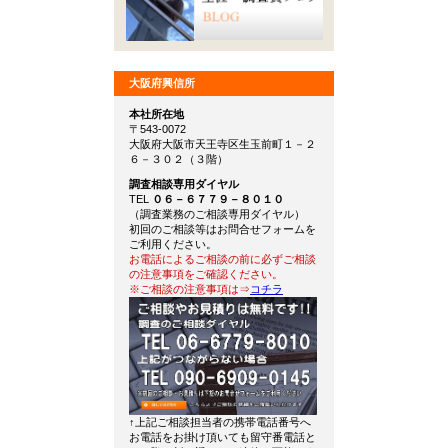
大阪府興信所
本社所在地
〒543-0072
大阪府大阪市天王寺区生玉前町１－２
６－３０２（３階）
調査相談専用ダイヤル
TEL
０６－６７７９－８０１０
（調査業務のご相談専用ダイヤル）
初回のご相談等はお問合せフォームを
ご利用ください。
お電話によるご相談の前に必ずご相談
の注意事項をご確認ください。
※ご相談の注意事項は⇒
コチラ
↑上記ご相談担当者の携帯電話番号へ
お電話をお掛け頂いても留守番電話と