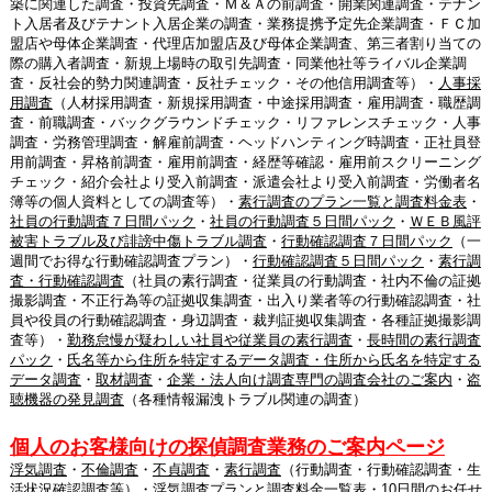
築に関連した調査・投資先調査・Ｍ＆Ａの前調査・開業関連調査・テナン
ト入居者及びテナント入居企業の調査・業務提携予定先企業調査・ＦＣ加
盟店や母体企業調査・代理店加盟店及び母体企業調査、第三者割り当ての
際の購入者調査・新規上場時の取引先調査・同業他社等ライバル企業調
査・反社会的勢力関連調査・反社チェック・その他信用調査等）・
人事採
用調査
（人材採用調査・新規採用調査・中途採用調査・雇用調査・職歴調
査・前職調査・バックグラウンドチェック・リファレンスチェック・人事
調査・労務管理調査・解雇前調査・ヘッドハンティング時調査・正社員登
用前調査・昇格前調査・雇用前調査・経歴等確認・雇用前スクリーニング
チェック・紹介会社より受入前調査・派遣会社より受入前調査・労働者名
簿等の個人資料としての調査等）・
素行調査のプラン一覧と調査料金表
・
社員の行動調査７日間パック
・
社員の行動調査５日間パック
・
ＷＥＢ風評
被害トラブル及び誹謗中傷トラブル調査
・
行動確認調査７日間パック
（一
週間でお得な行動確認調査プラン）・
行動確認調査５日間パック
・
素行調
査・行動確認調査
（社員の素行調査・従業員の行動調査・社内不倫の証拠
撮影調査・不正行為等の証拠収集調査・出入り業者等の行動確認調査・社
員や役員の行動確認調査・身辺調査・裁判証拠収集調査・各種証拠撮影調
査等）・
勤務怠慢が疑わしい社員や従業員の素行調査
・
長時間の素行調査
パック
・
氏名等から住所を特定するデータ調査・住所から氏名を特定する
データ調査
・
取材調査
・
企業・法人向け調査専門の調査会社のご案内
・
盗
聴機器の発見調査
（各種情報漏洩トラブル関連の調査）
個人のお客様向けの探偵調査業務のご案内ページ
浮気調査
・
不倫調査
・
不貞調査
・
素行調査
（行動調査・行動確認調査・生
活状況確認調査等）・
浮気調査プランと調査料金一覧表
・
10日間のお任せ