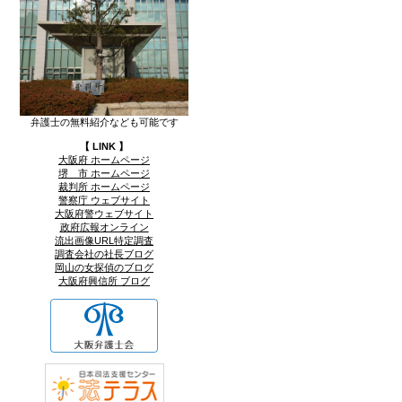
弁護士の無料紹介なども可能です
【 LINK 】
大阪府 ホームページ
堺 市 ホームページ
裁判所 ホームページ
警察庁 ウェブサイト
大阪府警ウェブサイト
政府広報オンライン
流出画像URL特定調査
調査会社の社長ブログ
岡山の女探偵のブログ
大阪府興信所 ブログ