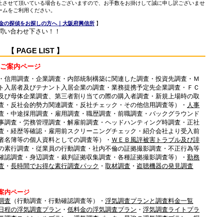
止させて頂いている場合もございますので、お手数をお掛けして誠に申し訳ございませ
ームをご利用ください。
金の探偵をお探しの方へ｜大阪府興信所
】
問い合わせ下さい！！
PAGE LIST 】
ご案内ページ
・信用調査・企業調査・内部統制構築に関連した調査・投資先調査・Ｍ
ト入居者及びテナント入居企業の調査・業務提携予定先企業調査・ＦＣ
及び母体企業調査、第三者割り当ての際の購入者調査・新規上場時の取
査・反社会的勢力関連調査・反社チェック・その他信用調査等）・
人事
査・中途採用調査・雇用調査・職歴調査・前職調査・バックグラウンド
事調査・労務管理調査・解雇前調査・ヘッドハンティング時調査・正社
査・経歴等確認・雇用前スクリーニングチェック・紹介会社より受入前
者名簿等の個人資料としての調査等）・
ＷＥＢ風評被害トラブル及び誹
の素行調査・従業員の行動調査・社内不倫の証拠撮影調査・不正行為等
確認調査・身辺調査・裁判証拠収集調査・各種証拠撮影調査等）・
勤務
査
・
長時間でお得な素行調査パック
・
取材調査
・
盗聴機器の発見調査
案内ページ
調査
（行動調査・行動確認調査等）・
浮気調査プランと調査料金一覧
日程の浮気調査プラン
・
低料金の浮気調査プラン
・
浮気調査ライトプラ