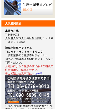
大阪府興信所
本社所在地
〒543-0072
大阪府大阪市天王寺区生玉前町１－２６
－３０２（３階）
調査相談専用ダイヤル
TEL
０６－６７７９－８０１０
（調査業務のご相談専用ダイヤル）
初回のご相談等はお問合せフォームをご
利用ください。
お電話によるご相談の前に必ずご相談の
注意事項をご確認ください。
※ご相談の注意事項は⇒
コチラ
↑上記ご相談担当者の携帯電話番号へお