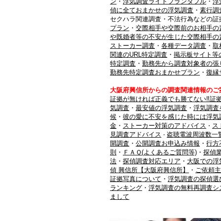
ン
・
浮気調査ライトプランダブル
・
浮
偵に全ておまかせの浮気調査
・
素行調
セクハラ関連調査・不法行為などの証
プラン
・
交際相手や交際前のお相手の
や既婚者等の不安が生じた交際相手の
ストーカー調査
・
各種データ調査
・
取
関連のURL特定調査
・
掲示板サイト等
特定調査
・
勤務先から調査対象者の張
勤務先特定調査おまかせプラン
・
復縁
大阪府興信所からの調査関連情報のご
証拠が無ければ正義でも勝てない‼証
気調査
・
最安値の浮気調査
・
浮気調査
候
・
彼の愛に不安を感じた時には浮気
金
・
ストーカー対策のアドバイス
ス
・
見調査アドバイス
盗聴電波周波数一
・
開調査
・
公開調査お申込み情報
・
行方
則
・
ＦＡＱ(よくあるご質問等)
・
探偵
法
・
探偵調査対応エリア
・
大阪での浮
偵 興信所【大阪府興信所】
・
ご依頼
証拠写真について
・
浮気調査の探偵選
ランキング
・
浮気調査の無料再調査シ
まして