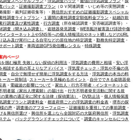
気調査スペシャルプラン
・
浮気調査パック
・
最強の浮気調査プラン
・
探
査パック
・
証拠撮影調査プラン
（ＤＶ関連調査・いじめ等の実態調査・
拠撮影・裁判証拠収集等）・
興信所おすすめの証拠撮影調査スペシャル
素性調査ライトプラン
・
１週間の素性調査定額低料金プラン
・
結婚詐欺
素行調査及び素性調査
・
行方調査
（所在確認調査・安否確認調査等）・
材調査（聞き込み調査）
・
盗聴器発見調査
・
WEB風評被害及び誹謗中傷
のインターネット上やSNS等への個人情報流出やネット晒しなどのURL
り込み及び尾行による自宅などの居住地の特定調査
・
勤務先特定調査
・
サポート調査
・
車両追跡GPS発信機レンタル
・
特殊調査
案内ページ
拠を掴む極意 失敗しない探偵の利用法
・
浮気調査の費用と相場
・
安い浮
を相談する前の耳よりなアドバイス
・
浮気度チェック・浮気や不倫の兆
調査
・
自分で無理せず簡単に浮気調査をする方法
・
浮気調査の本当の料
トーカー規制法
ストーカーを見極めるポイント
自分でできる盗聴器発
・
・
覧表
・
電磁波の影響について
・
家出人・行方不明者・インターネット公
不明者届（家出人捜索願）の届け出
・
行方不明者発見活動に関する規
業の業務の適正化に関する法律（探偵業法）
・
DV防止法
・
個人情報保護
気調査プランと調査料金
・
都道府県ごとの浮気調査の料金表
・
堺市の探
主様の声
・
調査後のアフターフォロー
・
証拠撮影を重視しての事前調査
・
び＆興信所選び
・
興信所を選ぶなら全国対応の大阪府興信所
・
浮気調査
ステム
・
バックグラウンドチェックについて
・
調査のキャンセルにつき