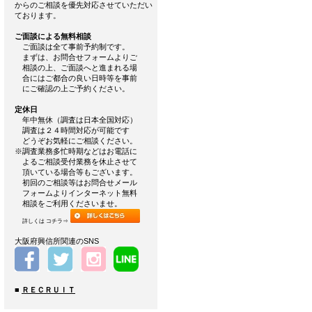
からのご相談を優先対応させていただい
ております。
ご面談による無料相談
ご面談は全て事前予約制です。
まずは、お問合せフォームよりご
相談の上、ご面談へと進まれる場
合にはご都合の良い日時等を事前
にご確認の上ご予約ください。
定休日
年中無休（調査は日本全国対応）
調査は２４時間対応が可能です
どうぞお気軽にご相談ください。
※調査業務多忙時期などはお電話に
よるご相談受付業務を休止させて
頂いている場合等もございます。
初回のご相談等はお問合せメール
フォームよりインターネット無料
相談をご利用くださいませ。
詳しくは コチラ⇒
大阪府興信所関連のSNS
■
ＲＥＣＲＵＩＴ