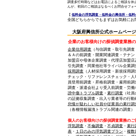
調査多忙時期などはお電話によるご相談を休
んが、初回のご相談はなるべくお問合せフォ
【
低料金の浮気調査・低料金の興信所・低料
全国どちらからでもまずはお気軽にお
大阪府興信所公式ホームページ 【 
企業のお客様向けの探偵調査業務の
企業信用調査
（与信調査・取引先調査
＆Ａの前調査・開業関連調査・テナン
加盟店や母体企業調査・代理店加盟店
引先調査・同業他社等ライバル企業調
採用調査
（人材採用調査・新規採用調
チェック・リファレンスチェック・人
員登用前調査・昇格前調査・雇用前調
調査・派遣会社より受入前調査・労働
謗中傷トラブル調査
・
素行調査
（社員
の証拠収集調査・出入り業者等の行動
怠慢が疑わしい社員や従業員の素行調
（各種情報漏洩トラブル関連の調査）
個人のお客様向けの探偵調査業務のご
浮気調査
・
不倫調査
・
不貞調査
・
素行
表
・
１日のみの浮気調査プラン
・
複数