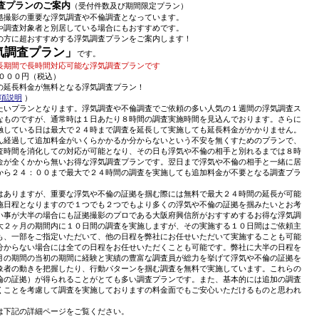
査プランのご案内
（受付件数及び期間限定プラン）
拠撮影の重要な浮気調査や不倫調査となっています。
や調査対象者と別居している場合にもおすすめです。
の方に超おすすめする浮気調査プランをご案内します！
気調査プラン」
です。
長期間で長時間対応可能な浮気調査プランです
０００円（税込）
の延長料金が無料となる浮気調査プラン！
項説明
）
たいプランとなります。浮気調査や不倫調査でご依頼の多い人気の１週間の浮気調査ス
なものですが、通常時は１日あたり８時間の調査実施時間を見込んでおります。さらに
触している日は最大で２４時まで調査を延長して実施しても延長料金がかかりません。
ん経過して追加料金がいくらかかるか分からないという不安を無くすためのプランで、
査時間を消化しての対応が可能となり、その日も浮気や不倫の相手と別れるまでは８時
金が全くかから無いお得な浮気調査プランです。翌日まで浮気や不倫の相手と一緒に居
から２４：００まで最大で２４時間の調査を実施しても追加料金が不要となる調査プラ
はありますが、重要な浮気や不倫の証拠を掴む際には無料で最大２４時間の延長が可能
施日程となりますので１つでも２つでもより多くの浮気や不倫の証拠を掴みたいとお考
い事が大半の場合にも証拠撮影のプロである大阪府興信所がおすすめするお得な浮気調
大２ヶ月の期間内に１０日間の調査を実施しますが、その実施する１０日間はご依頼主
も、一部をご指定いただいて、他の日程を弊社にお任せいただいて実施することも可能
分からない場合には全ての日程をお任せいただくことも可能です。弊社に大半の日程を
月の期間の当初の期間に経験と実績の豊富な調査員が総力を挙げて浮気や不倫の証拠を
象者の動きを把握したり、行動パターンを掴む調査を無料で実施しています。これらの
倫の証拠）が得られることがとても多い調査プランです。また、基本的には追加の調査
くことを考慮して調査を実施しておりますの料金面でもご安心いただけるものと思われ
は下記の詳細ページをご覧ください。