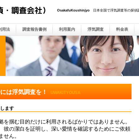
OsakafuKoushinjyo
日本全国で浮気調査等の探偵
利用法
調査報告書例
利用案内
浮気調査
料金表
時には浮気調査を！
UWAKITYOUSA
します
拠を掴む目的だけに利用されるばかりではありません。
、彼の潔白を証明し、深い愛情を確認するためにご依頼
ません。