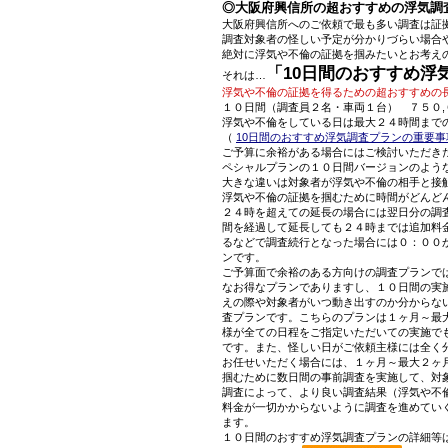
◎大阪府興信所の超おすすめの浮気調
大阪府興信所へのご依頼で最も多い調査は証
調査対象者の怪しい予定が分かりづらい場合
絶対に浮気や不倫の証拠を掴みたいとお考え
「10日間のおすすめ浮
それは…
浮気や不倫の証拠を得るための超おすすめの
１０日間（調査員２名・車両１台） ７５０,
浮気や不倫をしている日は最大２４時間まで
（
10日間のおすすめ浮気調査プランの重要事
ご予算に余裕がある場合にはご検討いただき
ペシャルプランの１０日間バージョンのよう
大きな違いは対象者が浮気や不倫の相手と接
浮気や不倫の証拠を掴むために時間がどんど
２４時を超えての延長の場合には翌日分の調
間を経過して延長しても２４時までは追加料
るなどで調査続行となった場合には０：００
ンです。
ご予算面で余裕のある方向けの調査プランで
なお得なプランでありますし、１０日間の実
えの際や対象者がいつ動き出すのか分からな
査プランです。こちらのプランは１ヶ月～最
様が全ての日程をご指定いただいての実施で
です。また、怪しい日がご依頼主様には全く
お任せいただく場合には、１ヶ月～最大２ヶ
掴むために数日間の事前調査を実施して、対
調査によって、より良い調査結果（浮気や不
料金が一切かからないように調査を進めてい
ます。
１０日間のおすすめ浮気調査プランの詳細等