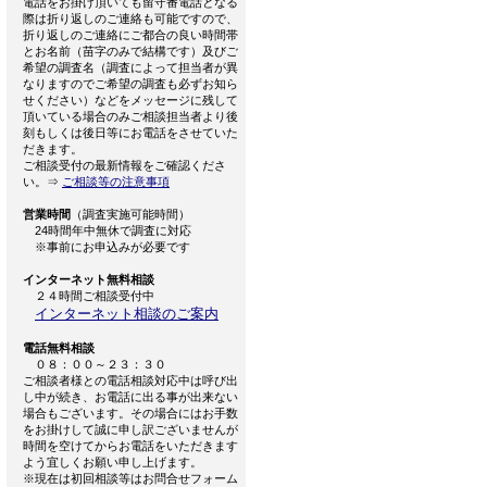
電話をお掛け頂いても留守番電話となる
際は折り返しのご連絡も可能ですので、
折り返しのご連絡にご都合の良い時間帯
とお名前（苗字のみで結構です）及びご
希望の調査名（調査によって担当者が異
なりますのでご希望の調査も必ずお知ら
せください）などをメッセージに残して
頂いている場合のみご相談担当者より後
刻もしくは後日等にお電話をさせていた
だきます。
ご相談受付の最新情報をご確認くださ
い。⇒
ご相談等の注意事項
営業時間
（調査実施可能時間）
24時間年中無休で調査に対応
※事前にお申込みが必要です
インターネット無料相談
２４時間ご相談受付中
インターネット相談のご案内
電話無料相談
０８：００～２３：３０
ご相談者様との電話相談対応中は呼び出
し中が続き、お電話に出る事が出来ない
場合もございます。その場合にはお手数
をお掛けして誠に申し訳ございませんが
時間を空けてからお電話をいただきます
よう宜しくお願い申し上げます。
※現在は初回相談等はお問合せフォーム