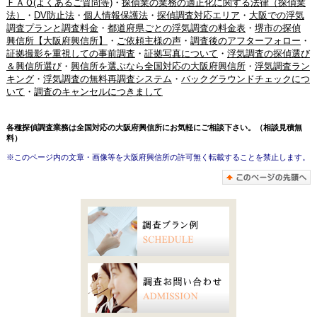
ＦＡＱ(よくあるご質問等)
・
探偵業の業務の適正化に関する法律（探偵業
法）
・
DV防止法
・
個人情報保護法
・
探偵調査対応エリア
・
大阪での浮気
調査プランと調査料金
・
都道府県ごとの浮気調査の料金表
・
堺市の探偵
興信所【大阪府興信所】
・
ご依頼主様の声
・
調査後のアフターフォロー
・
証拠撮影を重視しての事前調査
・
証拠写真について
・
浮気調査の探偵選び
＆興信所選び
・
興信所を選ぶなら全国対応の大阪府興信所
・
浮気調査ラン
キング
・
浮気調査の無料再調査システム
・
バックグラウンドチェックにつ
いて
・
調査のキャンセルにつきまして
各種探偵調査業務は全国対応の大阪府興信所にお気軽にご相談下さい。（相談見積無
料）
※このページ内の文章・画像等を大阪府興信所の許可無く転載することを禁止します。