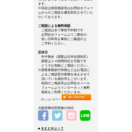
ます。
※現在は初回相談等はお問合せフォー
ムからのご相談を優先対応させていた
だいております。
ご面談による無料相談
ご面談は全て事前予約制です
お問合せフォームよりご都合の
良い日時等を事前にご確認の上
ご予約ください。
定休日
年中無休（調査は日本全国対応）
調査は２４時間対応が可能です
どうぞお気軽にご相談ください。
※調査業務多忙時期などはお電話に
よるご相談受付業務を休止させて
頂いている場合等もございます。
初回のご相談等はお問合せメール
フォームよりインターネット無料
相談をご利用くださいませ。
詳しくは コチラ⇒
大阪府興信所関連のSNS
■
ＲＥＣＲＵＩＴ