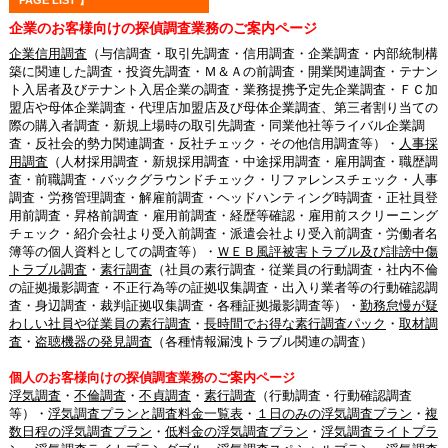
企業のお客様向けの探偵調査業務のご案内ページ
企業信用調査
（与信調査・取引先調査・信用調査・企業調査・内部統制構
築に関連した調査・投資先調査・Ｍ＆Ａの前調査・開業関連調査・テナン
ト入居者及びテナント入居企業の調査・業務提携予定先企業調査・ＦＣ加
盟店や母体企業調査・代理店加盟店及び母体企業調査、第三者割り当ての
際の購入者調査・新規上場時の取引先調査・同業他社等ライバル企業調
査・反社会的勢力関連調査・反社チェック・その他信用調査等）・
人事採
用調査
（人材採用調査・新規採用調査・中途採用調査・雇用調査・職歴調
査・前職調査・バックグラウンドチェック・リファレンスチェック・人事
調査・労務管理調査・解雇前調査・ヘッドハンティング時調査・正社員登
用前調査・昇格前調査・雇用前調査・経歴等確認・雇用前スクリーニング
チェック・紹介会社より受入前調査・派遣会社より受入前調査・労働者名
簿等の個人資料としての調査等）・
ＷＥＢ風評被害トラブル及び誹謗中傷
トラブル調査
・
素行調査
（社員の素行調査・従業員の行動調査・社内不倫
の証拠撮影調査・不正行為等の証拠収集調査・出入り業者等の行動確認調
査・身辺調査・裁判証拠収集調査・各種証拠撮影調査等）・
勤務怠慢が疑
わしい社員や従業員の素行調査
・
長時間でお得な素行調査パック
・
取材調
査
・
盗聴機器の発見調査
（各種情報漏洩トラブル関連の調査）
個人のお客様向けの探偵調査業務のご案内ページ
浮気調査
・
不倫調査
・
不貞調査
・
素行調査
（行動調査・行動確認調査
等）・
浮気調査プランと調査料金一覧表
・
１日のみの浮気調査プラン
・
複
数日程の浮気調査プラン
・
低料金の浮気調査プラン
・
浮気調査ライトプラ