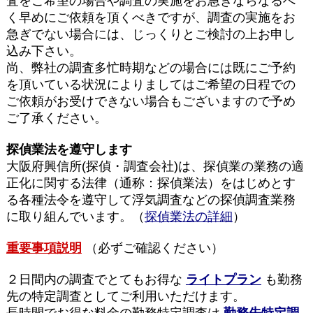
査をご希望の場合や調査の実施をお急ぎならなるべ
く早めにご依頼を頂くべきですが、調査の実施をお
急ぎでない場合には、じっくりとご検討の上お申し
込み下さい。
尚、弊社の調査多忙時期などの場合には既にご予約
を頂いている状況によりましてはご希望の日程での
ご依頼がお受けできない場合もございますので予め
ご了承ください。
探偵業法を遵守します
大阪府興信所(探偵・調査会社)は、探偵業の業務の適
正化に関する法律（通称：探偵業法）をはじめとす
る各種法令を遵守して浮気調査などの探偵調査業務
に取り組んでいます。（
探偵業法の詳細
）
重要事項説明
（必ずご確認ください）
２日間内の調査でとてもお得な
ライトプラン
も勤務
先の特定調査としてご利用いただけます。
長時間でお得な料金の勤務特定調査は
勤務先特定調