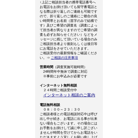
↑上記ご相談担当者の携帯電話番号へ
お電話をお掛け頂いても留守番電話と
なる際は折り返しのご連絡も可能です
ので、折り返しのご連絡にご都合の良
い時間帯とお名前（苗字のみで結構で
す）及びご希望の調査名（調査によっ
て担当者が異なりますのでご希望の調
査も必ずお知らせください）などをメ
ッセージに残して頂いている場合のみ
ご相談担当者より後刻もしくは後日等
にお電話をさせていただきます。
ご相談受付の最新情報をご確認くださ
い。⇒
ご相談の注意事項
営業時間
（調査実施可能時間）
24時間年中無休で調査に対応
※事前にお申込みが必要です
インターネット無料相談
２４時間ご相談受付中
インターネット相談のご案内
電話無料相談
０８：００～２３：３０
ご相談者様との電話相談対応中は呼び
出し中が続き、お電話に出る事が出来
ない場合もございます。その場合には
お手数をお掛けして誠に申し訳ござい
ませんが時間を空けてからお電話をい
ただきますよう宜しくお願い申し上げ