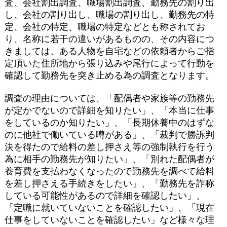
査、会社割出調査、職場割出調査、勤務先の割り出
し、会社の割り出し、職場の割り出し、勤務先の特
定、会社の特定、職場の特定などとも称されてお
り、名称に若干の違いがあるものの、その内容につ
きましては、ある人物を自宅などの依頼者からご指
定頂いた住所地から張り込みや尾行によって行動を
確認して勤務先を突き止める為の調査となります。
調査の理由については、「配偶者や家族等の勤務先
が定かでないので詳細を知りたい」、「本当に仕事
をしているのか知りたい」、「長期休養中のはずな
のに他社で働いている噂がある」、「裁判で勝訴判
決を得たので給料の差し押さえ等の強制執行を行う
為に相手の勤務先が知りたい」、「別れた配偶者が
養育費を支払わなくなったので勤務先を調べて給料
を差し押さえる手続きをしたい」、「勤務先を詐称
している可能性があるので詳細を確認したい」、
「定職に就いていないことを確認したい」、「現在
仕事をしていないことを確認したい」など様々な理