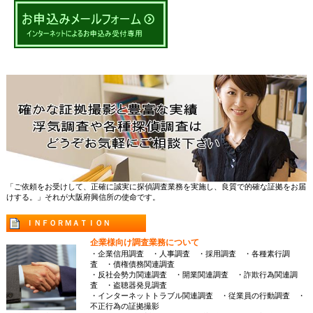
「ご依頼をお受けして、正確に誠実に探偵調査業務を実施し、良質で的確な証拠をお届
けする。」それが大阪府興信所の使命です。
ＩＮＦＯＲＭＡＴＩＯＮ
企業様向け調査業務について
・企業信用調査 ・人事調査 ・採用調査 ・各種素行調
査 ・債権債務関連調査
・反社会勢力関連調査 ・開業関連調査 ・詐欺行為関連調
査 ・盗聴器発見調査
・インターネットトラブル関連調査 ・従業員の行動調査 ・
不正行為の証拠撮影