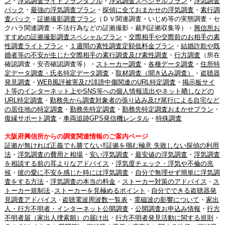
ン
・
浮気調査ライトプランダブル
・
浮気調査スペシャルプラン
・
浮気調査
パック
・
最強の浮気調査プラン
・
探偵に全ておまかせの浮気調査
・
素行調
査パック
・
証拠撮影調査プラン
（ＤＶ関連調査・いじめ等の実態調査・セ
クハラ関連調査・不法行為などの証拠撮影・裁判証拠収集等）・
興信所お
すすめの証拠撮影調査スペシャルプラン
・
交際相手や交際前のお相手の素
性調査ライトプラン
・
１週間の素性調査定額低料金プラン
・
結婚詐欺や既
婚者等の不安が生じた交際相手の素行調査及び素性調査
・
行方調査
（所在
確認調査・安否確認調査等）・
ストーカー調査
・
各種データ調査
・
住所特
定データ調査・氏名特定データ調査
・
取材調査（聞き込み調査）
・
盗聴器
発見調査
・
WEB風評被害及び誹謗中傷関連のURL特定調査
・
掲示板サイ
ト等のインターネット上やSNS等への個人情報流出やネット晒しなどの
URL特定調査
・
勤務先から調査対象者の張り込み及び尾行による自宅など
の居住地の特定調査
・
勤務先特定調査
・
勤務先特定調査おまかせプラン
・
復縁サポート調査
・
車両追跡GPS発信機レンタル
・
特殊調査
大阪府興信所からの調査関連情報のご案内ページ
証拠が無ければ正義でも勝てない‼証拠を掴む極意 失敗しない探偵の利用
法
・
浮気調査の費用と相場
・
安い浮気調査
・
最安値の浮気調査
・
浮気調査
を相談する前の耳よりなアドバイス
・
浮気度チェック・浮気や不倫の兆
候
・
彼の愛に不安を感じた時には浮気調査
・
自分で無理せず簡単に浮気調
査をする方法
・
浮気調査の本当の料金
・
ストーカー対策のアドバイス
ス
・
トーカー規制法
ストーカーを見極めるポイント
自分でできる盗聴器発
・
・
見調査アドバイス
盗聴電波周波数一覧表
・
電磁波の影響について
・
家出
・
人・行方不明者・インターネット公開調査
・
公開調査お申込み情報
・
行方
不明者届（家出人捜索願）の届け出
・
行方不明者発見活動に関する規則
・