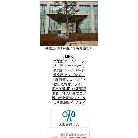
弁護士の無料紹介等も可能です
【 LINK 】
大阪府 ホームページ
堺 市 ホームページ
裁判所 ホームページ
警察庁 ウェブサイト
大阪府警ウェブサイト
政府広報オンライン
流出画像URL特定調査
調査会社の社長ブログ
岡山の女探偵のブログ
大阪府興信所 ブログ