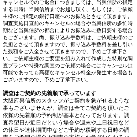
キャンセルでのご返金につきましては、当興信所の指定
する日時に当興信所までお越し頂く、もしくは、ご依頼
主様のご指定の銀行口座へのお振込とさせて頂きます。
調査実施日直前のキャンセルの場合や当興信所の多忙時
期など当興信所の都合によりお振込みに数日要する場合
もございます。尚、振り込み手数料は、ご依頼主様のご
負担とさせて頂きますので、振り込み手数料を差し引い
た残額をご入金させて頂きますので、予めご了承下さ
い。ご依頼主様のご要望を組み入れて作成した特別な調
査プランや特殊な調査のご依頼の場合にはキャンセルは
可能であっても高額なキャンセル料金が発生する場合も
ございますので、予めご了承下さい。
調査はご契約の先着順で承っています
大阪府興信所のスタッフがご契約を急がせるような
事もございませんが、調査は全てご契約を頂いたご
依頼の先着順の予約制が基本となっております。調
査希望日が近日だという場合や週末や土日祝日など
の休日や連休期間中などご予約が殺到する日時の調