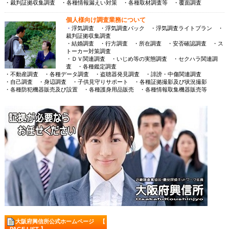
・裁判証拠収集調査 ・各種情報漏えい対策 ・各種取材調査等 ・覆面調査
個人様向け調査業務について
・
浮気調査 ・浮気調査パック ・浮気調査ライトプラン ・
裁判証拠収集調査
・結婚調査 ・行方調査 ・所在調査 ・安否確認調査 ・ス
トーカー対策調査
・ＤＶ関連調査 ・いじめ等の実態調査 ・セクハラ関連調
査 ・各種鑑定調査
・不動産調査 ・各種データ調査 ・盗聴器発見調査 ・誹謗・中傷関連調査
・自己調査 ・身辺調査 ・子供見守りサポート ・各種証拠撮影及び状況撮影
・各種防犯機器販売及び設置 ・各種護身用品販売 ・各種情報取集機器販売等
大阪府興信所公式ホームページ 【
PAGE LIST 】