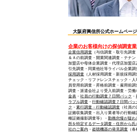
大阪府興信所公式ホームページ 【 
企業のお客様向けの探偵調査業
企業信用調査
（与信調査・取引先調査
＆Ａの前調査・開業関連調査・テナン
加盟店や母体企業調査・代理店加盟店
引先調査・同業他社等ライバル企業調
採用調査
（人材採用調査・新規採用調
チェック・リファレンスチェック・人
員登用前調査・昇格前調査・雇用前調
調査・派遣会社より受入前調査・労働
金表
・
社員の行動調査７日間パック
・
ラブル調査
・
行動確認調査７日間パッ
ク
・
素行調査・行動確認調査
（社員の
証拠収集調査・出入り業者等の行動確
種証拠撮影調査等）・
勤務怠慢が疑わ
所を特定するデータ調査・住所から氏
社のご案内
・
盗聴機器の発見調査
（各