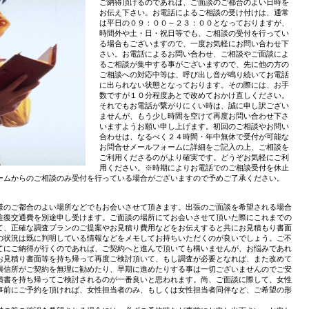
ご納得頂けるのであれば、ご面談のご都合のよい日時を
お伝え下さい。お電話によるご相談の受け付けは、通常
は平日の０９：００～２３：００となっておりますが、
時間外や土・日・祝日等でも、ご相談の受付を行ってい
る場合もございますので、一度お気軽にお問い合わせ下
さい。お電話によるお問い合わせ、ご相談やご面談によ
るご相談が集中する事がございますので、先に他の方の
ご相談への対応中等は、呼び出し音が鳴り続いてお電話
に出られない状態となっております。その際には、お手
数ですが１０分程度あとで改めておかけ直しください。
それでもお電話が繋がりにくい時は、誠に申し訳ござい
ませんが、もう少し時間を空けて再度お問い合わせ下さ
いますようお願い申し上げます。初回のご相談やお問い
合わせは、なるべく２４時間・年中無休で受付が可能な
お問合せメールフォームに詳細をご記入の上、ご相談を
ご利用くださるのがより確実です。どうぞお気軽にご利
用ください。※時期によりお電話でのご相談受付を休止
ームからのご相談のみ受付を行っている場合がございますので予めご了承ください。
様のご都合のよい場所などでもお会いさせて頂きます。出張のご面談を希望される場合
往復交通費を別途申し受けます。ご面談の場所にてお会いさせて頂いた際にこれまでの
て、正確な調査プランのご提案やお見積り費用などをお伝えすると共にお見積もり書面
の状況は既に判明している情報などをメモしてお持ちいただくのが良いでしょう。ご不
てにご納得が行くのであれば、ご契約へと進んで頂いても構いませんが、お悩みであれ
お見積り書面等を持ち帰って再度ご検討頂いて、もし調査が必要となれば、また改めて
興信所がご契約を無理に勧めたり、早期に進めたりする事は一切ございませんのでご安
積書を持ち帰ってご検討されるのが一番良いと思われます。尚、ご面談に際して、女性
事前にご予約を頂ければ、女性担当者のみ、もしくは女性担当者同伴など、ご希望の形