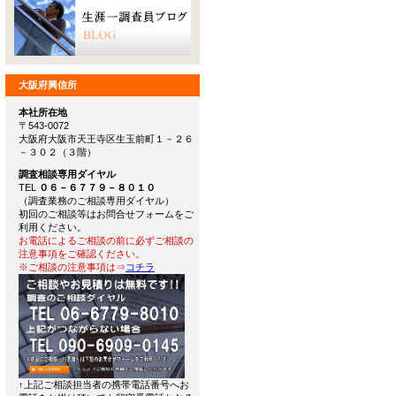
大阪府興信所
本社所在地
〒543-0072
大阪府大阪市天王寺区生玉前町１－２６
－３０２（３階）
調査相談専用ダイヤル
TEL
０６－６７７９－８０１０
（調査業務のご相談専用ダイヤル）
初回のご相談等はお問合せフォームをご
利用ください。
お電話によるご相談の前に必ずご相談の
注意事項をご確認ください。
※ご相談の注意事項は⇒
コチラ
↑上記ご相談担当者の携帯電話番号へお