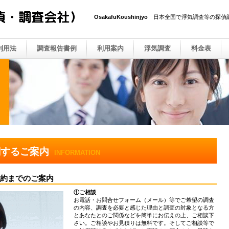
OsakafuKoushinjyo
日本全国で浮気調査等の探偵
利用法
調査報告書例
利用案内
浮気調査
料金表
関するご案内
INFORMATION
契約までのご案内
①ご相談
お電話・お問合せフォーム（メール）等でご希望の調査
の内容、調査を必要と感じた理由と調査の対象となる方
とあなたとのご関係などを簡単にお伝えの上、ご相談下
さい。ご相談やお見積りは無料です。そしてご相談等で