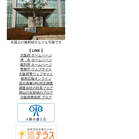
弁護士の無料紹介なども可能です
【 LINK 】
大阪府 ホームページ
堺 市 ホームページ
裁判所 ホームページ
警察庁 ウェブサイト
大阪府警ウェブサイト
政府広報オンライン
流出画像URL特定調査
調査会社の社長ブログ
岡山の女探偵のブログ
大阪府興信所 ブログ