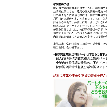
⑦調査終了後
報告書や資料は大事に保管下さい。調査報告
た情報に関しても、流用や個人情報の流失を
日に調査をご依頼頂く際には、同じ対象者で
利用頂ける場合が多いと言えます。もし、追
討される場合で、弁護士に知り合いがいない
解決の為のアドバイスを行っているＮＰＯ法
修復を目指す方には、夫婦関係修復のアドバ
信所で長年にわたって様々な調査においてご
内容等はお伝えできませんが参考になる部分
上記の①～⑦の項目がご相談から調査終了後
軽にお問い合わせ下さい。
●探偵調査業務の詳細ページは下記をご覧下
個人向け探偵調査業務のご案内ペー
企業向け探偵調査業務のご案内ペー
探偵調査関連情報及び浮気調査アド
絶対に浮気や不倫や不貞の証拠を押さ