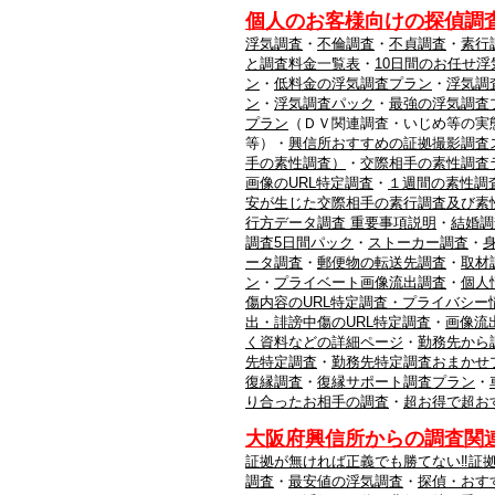
個人のお客様向けの探偵調
浮気調査
・
不倫調査
・
不貞調査
・
素行
と調査料金一覧表
・
10日間のお任せ
ン
・
低料金の浮気調査プラン
・
浮気調
ン
・
浮気調査パック
・
最強の浮気調査
プラン
（ＤＶ関連調査・いじめ等の実
等）・
興信所おすすめの証拠撮影調査
手の素性調査）
・
交際相手の素性調査
画像のURL特定調査
・
１週間の素性調
安が生じた交際相手の素行調査及び素
行方データ調査 重要事項説明
・
結婚調
調査5日間パック
・
ストーカー調査
・
ータ調査
・
郵便物の転送先調査
・
取材
ン
・
プライベート画像流出調査
・
個人
傷内容のURL特定調査・プライバシー
出・誹謗中傷のURL特定調査
・
画像流
く資料などの詳細ページ
・
勤務先から
先特定調査
・
勤務先特定調査おまかせ
復縁調査
・
復縁サポート調査プラン
・
り合ったお相手の調査
・
超お得で超お
大阪府興信所からの調査関
証拠が無ければ正義でも勝てない‼証
調査
・
最安値の浮気調査
・
探偵・おす