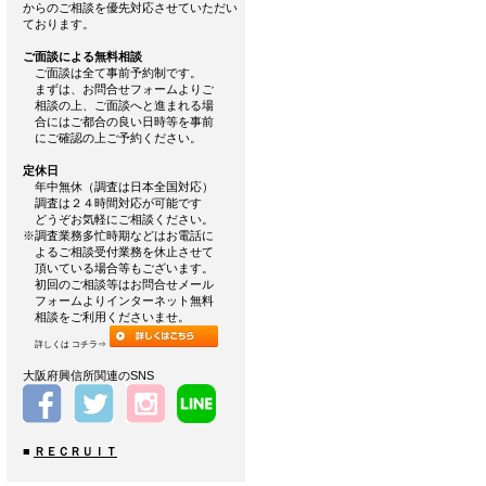
からのご相談を優先対応させていただい
ております。
ご面談による無料相談
ご面談は全て事前予約制です。
まずは、お問合せフォームよりご
相談の上、ご面談へと進まれる場
合にはご都合の良い日時等を事前
にご確認の上ご予約ください。
定休日
年中無休（調査は日本全国対応）
調査は２４時間対応が可能です
どうぞお気軽にご相談ください。
※調査業務多忙時期などはお電話に
よるご相談受付業務を休止させて
頂いている場合等もございます。
初回のご相談等はお問合せメール
フォームよりインターネット無料
相談をご利用くださいませ。
詳しくは コチラ⇒
大阪府興信所関連のSNS
■
ＲＥＣＲＵＩＴ