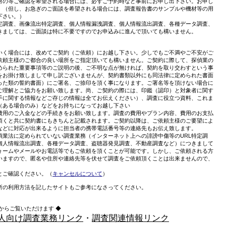
材の等ご確認を希望される場合には、必ずご予約時など事前にお申し出下さい。お申し
。（但し、お急ぎのご面談を希望される場合には、調査報告書のサンプルや機材等の用
下さい。）
特定調査、画像流出特定調査、個人情報漏洩調査、個人情報流出調査、各種データ調査、
きましては、ご面談は特に不要ですのでお申込みに進んで頂いても構いません。
いく場合には、改めてご契約（ご依頼）にお越し下さい。少しでもご不満やご不安がご
依頼主様のご都合の良い場所をご指定頂いても構いません。ご契約に際して、探偵業の
められた重要事項等のご説明の後、ご不明な点が無ければ、契約を取り交わすという事
をお掛け致しまして申し訳ございませんが、契約書類以外にも同法律に定められた書面
った類の誓約書面）にご署名、ご捺印を頂く事になります。ご署名等を頂けない場合に
ご理解とご協力をお願い致します。尚、ご契約の際には、印鑑（認印）と対象者に関す
手に関する情報などご存じの情報は全てお伝えください）、調査に役立つ資料、これま
（ある場合のみ）などをお持ちになってお越し下さい
費用のご入金などの手続きをお願い致します。調査の費用やプラン内容、費用のお支払
頂くと共に契約書にもきちんと記載されます。ご契約以降は、ご依頼主様のご要望によ
などに対応が出来るように担当者の携帯電話番号等の連絡先もお伝え致します。
偵業法に定められていない調査業務（インターネット上への誹謗中傷等のURL特定調
個人情報流出調査、各種データ調査、盗聴器発見調査、不動産調査など）につきまして
ォームやメールやお電話等でもご依頼を頂くことが可能です。しかし、ご依頼される方
いますので、匿名や住所や連絡先等を伏せて調査をご依頼頂くことは出来ませんので、
とご確認ください。（
キャンセルについて
）
所の利用方法を記したサイトもご参考になさってください。
からご覧いただけます ◆
人向け調査業務リンク
・
調査関連情報リンク