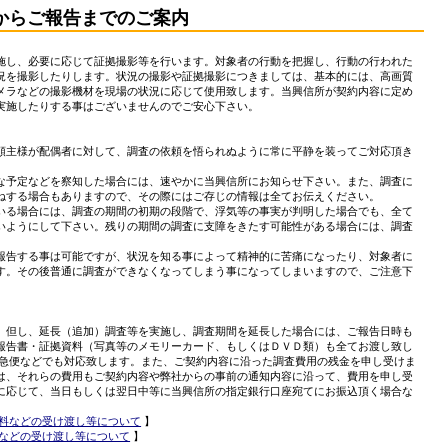
からご報告までのご案内
施し、必要に応じて証拠撮影等を行います。対象者の行動を把握し、行動の行われた
況を撮影したりします。状況の撮影や証拠撮影につきましては、基本的には、高画質
メラなどの撮影機材を現場の状況に応じて使用致します。当興信所が契約内容に定め
実施したりする事はございませんのでご安心下さい。
頼主様が配偶者に対して、調査の依頼を悟られぬように常に平静を装ってご対応頂き
な予定などを察知した場合には、速やかに当興信所にお知らせ下さい。また、調査に
ねする場合もありますので、その際にはご存じの情報は全てお伝えください。
いる場合には、調査の期間の初期の段階で、浮気等の事実が判明した場合でも、全て
いようにして下さい。残りの期間の調査に支障をきたす可能性がある場合には、調査
報告する事は可能ですが、状況を知る事によって精神的に苦痛になったり、対象者に
す。その後普通に調査ができなくなってしまう事になってしまいますので、ご注意下
。但し、延長（追加）調査等を実施し、調査期間を延長した場合には、ご報告日時も
報告書・証拠資料（写真等のメモリーカード、もしくはＤＶＤ類）も全てお渡し致し
宅急便などでも対応致します。また、ご契約内容に沿った調査費用の残金を申し受けま
は、それらの費用もご契約内容や弊社からの事前の通知内容に沿って、費用を申し受
に応じて、当日もしくは翌日中等に当興信所の指定銀行口座宛てにお振込頂く場合な
料などの受け渡し等について
】
などの受け渡し等について
】