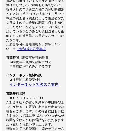
電話をお掛け頂いても留守番電話となる
際は折り返しのご連絡も可能ですので、
折り返しのご連絡にご都合の良い時間帯
とお名前（苗字のみで結構です）及びご
希望の調査名（調査によって担当者が異
なりますのでご希望の調査も必ずお知ら
せください）などをメッセージに残して
頂いている場合のみご相談担当者より後
刻もしくは後日等にお電話をさせていた
だきます。
ご相談受付の最新情報をご確認くださ
い。⇒
ご相談等の注意事項
営業時間
（調査実施可能時間）
24時間年中無休で調査に対応
※事前にお申込みが必要です
インターネット無料相談
２４時間ご相談受付中
インターネット相談のご案内
電話無料相談
０８：００～２３：３０
ご相談者様との電話相談対応中は呼び出
し中が続き、お電話に出る事が出来ない
場合もございます。その場合にはお手数
をお掛けして誠に申し訳ございませんが
時間を空けてからお電話をいただきます
よう宜しくお願い申し上げます。
※現在は初回相談等はお問合せフォーム