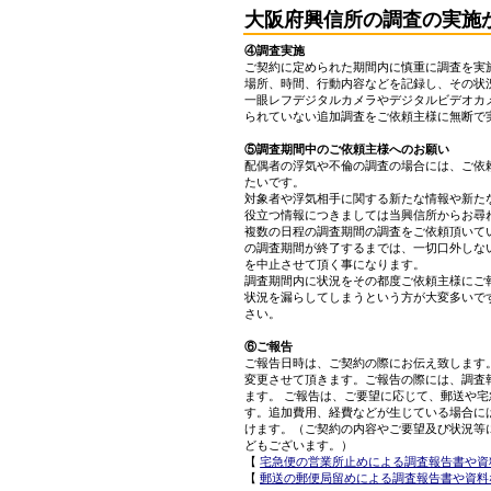
大阪府興信所の調査の実施
④調査実施
ご契約に定められた期間内に慎重に調査を実
場所、時間、行動内容などを記録し、その状
一眼レフデジタルカメラやデジタルビデオカ
られていない追加調査をご依頼主様に無断で
⑤調査期間中のご依頼主様へのお願い
配偶者の浮気や不倫の調査の場合には、ご依
たいです。
対象者や浮気相手に関する新たな情報や新た
役立つ情報につきましては当興信所からお尋
複数の日程の調査期間の調査をご依頼頂いて
の調査期間が終了するまでは、一切口外しな
を中止させて頂く事になります。
調査期間内に状況をその都度ご依頼主様にご
状況を漏らしてしまうという方が大変多いで
さい。
⑥ご報告
ご報告日時は、ご契約の際にお伝え致します
変更させて頂きます。ご報告の際には、調査
ます。 ご報告は、ご要望に応じて、郵送や
す。追加費用、経費などが生じている場合に
けます。（ご契約の内容やご要望及び状況等
どもございます。）
【
宅急便の営業所止めによる調査報告書や資
【
郵送の郵便局留めによる調査報告書や資料