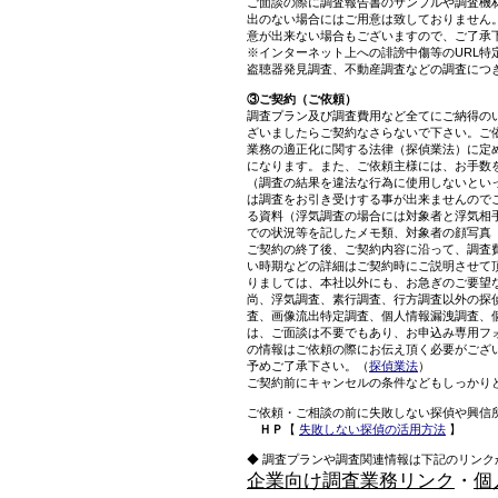
ご面談の際に調査報告書のサンプルや調査機
出のない場合にはご用意は致しておりません
意が出来ない場合もございますので、ご了承
※インターネット上への誹謗中傷等のURL
盗聴器発見調査、不動産調査などの調査につ
③ご契約（ご依頼）
調査プラン及び調査費用など全てにご納得の
ざいましたらご契約なさらないで下さい。ご
業務の適正化に関する法律（探偵業法）に定
になります。また、ご依頼主様には、お手数
（調査の結果を違法な行為に使用しないとい
は調査をお引き受けする事が出来ませんので
る資料（浮気調査の場合には対象者と浮気相
での状況等を記したメモ類、対象者の顔写真
ご契約の終了後、ご契約内容に沿って、調査
い時期などの詳細はご契約時にご説明させて
りましては、本社以外にも、お急ぎのご要望
尚、浮気調査、素行調査、行方調査以外の探
査、画像流出特定調査、個人情報漏洩調査、
は、ご面談は不要でもあり、お申込み専用フ
の情報はご依頼の際にお伝え頂く必要がござ
予めご了承下さい。（
探偵業法
）
ご契約前にキャンセルの条件などもしっかり
ご依頼・ご相談の前に失敗しない探偵や興信
ＨＰ
【
失敗しない探偵の活用方法
】
◆ 調査プランや調査関連情報は下記のリンク
企業向け調査業務リンク
・
個