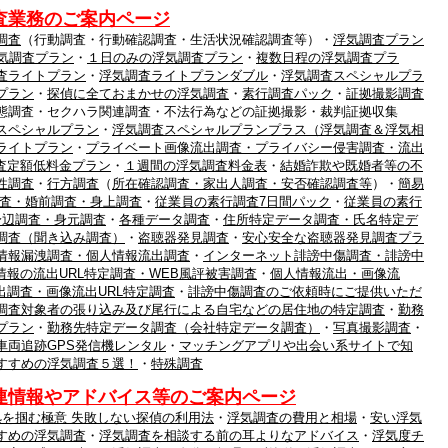
査業務のご案内ページ
調査
（行動調査・行動確認調査・生活状況確認調査等）・
浮気調査プラン
浮気調査プラン
・
１日のみの浮気調査プラン
・
複数日程の浮気調査プラ
査ライトプラン
・
浮気調査ライトプランダブル
・
浮気調査スペシャルプラ
プラン
・
探偵に全ておまかせの浮気調査
・
素行調査パック
・
証拠撮影調査
態調査・セクハラ関連調査・不法行為などの証拠撮影・裁判証拠収集
スペシャルプラン
・
浮気調査スペシャルプランプラス（浮気調査＆浮気相
ライトプラン
・
プライベート画像流出調査・プライバシー侵害調査・流出
査定額低料金プラン
・
１週間の浮気調査料金表
・
結婚詐欺や既婚者等の不
性調査
・
行方調査
（
所在確認調査・家出人調査・安否確認調査等
）・
簡易
査・婚前調査・身上調査
・
従業員の素行調査7日間パック
・
従業員の素行
身辺調査・身元調査
・
各種データ調査
・
住所特定データ調査・氏名特定デ
調査（聞き込み調査）
・
盗聴器発見調査
・
安心安全な盗聴器発見調査プラ
情報漏洩調査・個人情報流出調査
・
インターネット誹謗中傷調査・誹謗中
情報の流出URL特定調査・WEB風評被害調査
・
個人情報流出・画像流
出調査・画像流出URL特定調査
・
誹謗中傷調査のご依頼時にご提供いただ
調査対象者の張り込み及び尾行による自宅などの居住地の特定調査
・
勤務
プラン
・
勤務先特定データ調査（会社特定データ調査）
・
写真撮影調査
・
車両追跡GPS発信機レンタル
・
マッチングアプリや出会い系サイトで知
すすめの浮気調査５選！
・
特殊調査
連情報やアドバイス等のご案内ページ
拠を掴む極意 失敗しない探偵の利用法
・
浮気調査の費用と相場
・
安い浮気
すめの浮気調査
・
浮気調査を相談する前の耳よりなアドバイス
・
浮気度チ