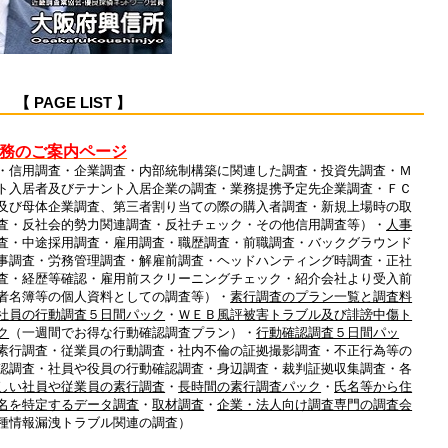
PAGE LIST 】
務のご案内ページ
・信用調査・企業調査・内部統制構築に関連した調査・投資先調査・Ｍ
ト入居者及びテナント入居企業の調査・業務提携予定先企業調査・ＦＣ
及び母体企業調査、第三者割り当ての際の購入者調査・新規上場時の取
査・反社会的勢力関連調査・反社チェック・その他信用調査等）・
人事
査・中途採用調査・雇用調査・職歴調査・前職調査・バックグラウンド
事調査・労務管理調査・解雇前調査・ヘッドハンティング時調査・正社
査・経歴等確認・雇用前スクリーニングチェック・紹介会社より受入前
者名簿等の個人資料としての調査等）・
素行調査のプラン一覧と調査料
社員の行動調査５日間パック
・
ＷＥＢ風評被害トラブル及び誹謗中傷ト
ク
（一週間でお得な行動確認調査プラン）・
行動確認調査５日間パッ
素行調査・従業員の行動調査・社内不倫の証拠撮影調査・不正行為等の
認調査・社員や役員の行動確認調査・身辺調査・裁判証拠収集調査・各
しい社員や従業員の素行調査
・
長時間の素行調査パック
・
氏名等から住
名を特定するデータ調査
・
取材調査
・
企業・法人向け調査専門の調査会
種情報漏洩トラブル関連の調査）