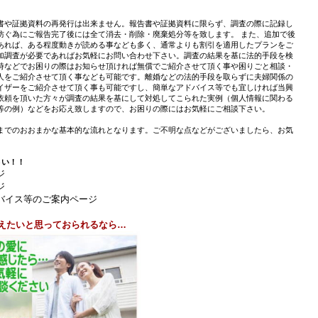
書や証拠資料の再発行は出来ません。報告書や証拠資料に限らず、調査の際に記録し
防ぐ為にご報告完了後には全て消去・削除・廃棄処分等を致します。 また、追加で後
あれば、ある程度動きが読める事なども多く、通常よりも割引を適用したプランをご
加調査が必要であればお気軽にお問い合わせ下さい。調査の結果を基に法的手段を検
時などでお困りの際はお知らせ頂ければ無償でご紹介させて頂く事や困りごと相談・
人をご紹介させて頂く事なども可能です。離婚などの法的手段を取らずに夫婦関係の
イザーをご紹介させて頂く事も可能ですし、簡単なアドバイス等でも宜しければ当興
依頼を頂いた方々が調査の結果を基にして対処してこられた実例（個人情報に関わる
等の例）などをお応え致しますので、お困りの際にはお気軽にご相談下さい。
までのおおまかな基本的な流れとなります。ご不明な点などがございましたら、お気
さい！！
ジ
ジ
バイス等のご案内ページ
えたいと思っておられるなら…