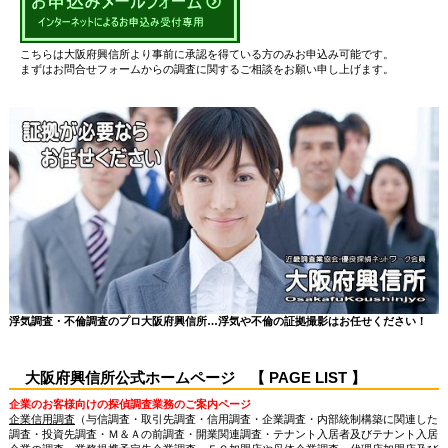
こちらは大阪府興信所より事前に承認を得ている方のみお申込み可能です。
まずはお問合せフォームからの調査に関するご相談をお願い申し上げます。
浮気調査・不倫調査のプロ大阪府興信所…浮気や不倫の証拠撮影はお任せください！
大阪府興信所公式ホームページ 【 PAGE LIST 】
企業のお客様向けの探偵調査業務のご案内ページ
企業信用調査
（与信調査・取引先調査・信用調査・企業調査・内部統制構築に関連した
調査・投資先調査・Ｍ＆Ａの前調査・開業関連調査・テナント入居者及びテナント入居