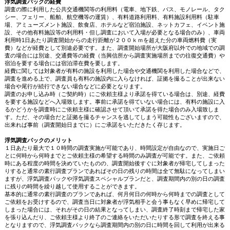
浮気調査パックの経費
調査の際に利用した公共交通機関等の利用料（電車、地下鉄、バス、モノレール、タク
シー、フェリー、船舶、航空機等の運賃）、有料道路利用料、有料施設利用料（駐車
場、アミューズメント施設、飲食店、ホテルなど宿泊施設、ネットカフェ、イベント施
設、その他有料施設等の利用料・但し調査において入場が必要となる場合のみ）、車両
利用時1日あたり調査開始からの走行距離が２００ｋｍを超えた分の車両燃料費（実
費）などが経費として別途必要です。また、調査開始場所が大阪府以外での地域での調
査の場合には別途、交通費等の経費（当興信所から調査実施場所までの往復交通費）や
宿泊を要する場合には宿泊滞在費を要します。
経費に関しては対象者が有料の施設を利用した場合や交通機関を利用した場合などで、
調査を進める上で、調査員も有料の施設内に入らなければ、証拠を撮ることが出来ない
場合や尾行が続行できない場合などに必要となります。
調査のお申し込み時（ご契約時）にご依頼主様より承諾を得ている場合は、別途、経費
を要する施設などへ入場致します。事前に承諾を得ていない場合には、有料の施設に入
るかどうかを調査時にご依頼主様に確認させて頂いて承諾を得た場合のみ入場致しま
す。ただ、その場合だと証拠を撮るチャンスを逃してしまう可能性もございますので、
出来れば事前（調査開始日までに）にご承諾をいただきたく存じます。
浮気調査パックのメリット
１日あたり最大で１０時間の調査実施が可能であり、時間設定が自由なので、実施日ご
とに何時から何時までとご依頼主様の希望する時間のみ調査が可能です。また、ご依頼
時にある程度の時間を決めていたものの、調査開始後すぐに対象者が帰宅してしまった
りすると通常の素行調査プランであればその日の残りの時間は全て無駄になってしまい
ますが、浮気調査パックや浮気調査スペシャルプランだと、調査期間内の別の日の調査
に残りの時間を繰り越して使用することができます。
基本的に通常の素行調査のプランであれば、何月何日の何時から何時までの調査として
ご依頼をお受けするので、調査当日に対象者が浮気相手と会う事もなく早めに帰宅して
しまった場合には、それがその日の結果となってしまい、調査終了時刻まで帰宅した家
を張り込んだり、ご依頼主様より終了のご連絡をいただいたりする形で調査を終える事
となりますので、浮気調査パックなら調査期間内の別の日に時間を回して利用が出来る