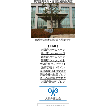
裁判証拠収集・各種証拠撮影調査
弁護士の無料紹介等も可能です
【 LINK 】
大阪府 ホームページ
堺 市 ホームページ
裁判所 ホームページ
警察庁 ウェブサイト
大阪府警ウェブサイト
政府広報オンライン
流出画像URL特定調査
調査会社の社長ブログ
岡山の女探偵のブログ
大阪府興信所 ブログ