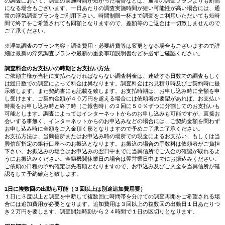
の調査において、調査の実施時間が短かった場合などは、通常の調査プランよりも割高
になる場合もございます。一日あたりの調査実施時間が短い可能性が高い場合には、通
常の浮気調査プランをご利用下さい。時間制限一杯まで調査をご利用いただいても短時
間で終了をご希望されても同額となりますので、差額等のご返金は一切致しませんので
ご了承ください。
※浮気調査のプラン内容・調査費用・必要経費等は変更となる場合もございますので詳
細は最新の浮気調査プランや最新の重要事項説明書などを必ずご確認ください。
調査料金のお支払いの時期とお支払い方法
ご依頼主様が当社に支払わなければならない調査料金は、連続する日数での調査もしく
は総日数での調査によって料金は異なります。調査料金はお見積り時及びご契約時に提
示致します。また契約書にも記載を致します。お支払時期は、お申し込み時に全額を申
し受けます。ご契約金額が４０万円を超える場合には依頼者の要望があれば、お支払い
時期をお申し込み時と終了時（ご報告時）の２回に５０％ずつに分割してのお支払いも
可能とします。調査によってはインターネットからのお申し込みも可能ですが、直接お
会いする事無く、インターネットからのお申込みなどの場合には、ご契約金額を問わず
お申し込み時に全額をご入金頂く形となりますので予めご了承ご了承ください。
お支払方法は、当興信所またはお申込み時の場所での現金によるお支払い、もしくは当
興信所指定の銀行口座へのお振込となります。お振込の場合の手数料は依頼者がご負担
下さい。お振込みの場合はお申込みの翌日中までに当興信所でご入金の確認が取れるよ
うにお振込みください。金融機関休業日の場合は翌営業日中までにお振込みください。
ご依頼の日程の予約確定は先着順となりますので、お申込み及びご入金を当興信所が確
認をして予約確定と致します。
1日に複数回の出動も可能（３回以上は別途追加費用要）
１日に３度以上と調査を中断して複数回に時間帯を分けての調査再開をご希望される場
合には追加費用が必要となります。追加費用は３回以上の複数回の出動日１日あたりつ
き２万円を要します。調査開始時刻から２４時間で１日の区切りとなります。