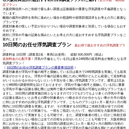
（受付件数・期間限
定プラン）
大阪府興信所へのご依頼で最も多い調査は証拠撮影の重要な浮気調査や不倫調査となっ
ています。
離婚の裁判や調停を有利に進めたい場合や慰謝料や損害賠償請求をお考えの方に最適な
プランです。
調査対象者の怪しい予定が分かりづらい場合や調査対象者と別居している場合にもおす
すめです。
絶対に浮気や不倫の証拠を掴みたいとお考えの方に超おすすめする浮気調査プランをご
案内します！
10日間のお任せ浮気調査プラン
超お得で超おすすめの浮気調査プラ
ン
調査料金 10日間（調査員2名・車両1台使用） 総額 500,000円（税込）
追加料金の心配不要！
浮気や不倫をしている日は最大24時間の延長料金が無料となる浮
気調査プラン！
（
10日間のお任せ浮気調査プランの重要事項説明
）
調査対象者が浮気や不倫の相手と接触している日は最大で24時間調査を実施しても延長
料金がかかりません。浮気や不倫の証拠を掴むために時間がどんどん経過して追加料金
がいくらかかるか分からないという不安が全く無い浮気調査プランです。通常は1日あ
たり8時間の調査時間を設けておりますが、浮気や不倫の相手と接触している日に重要
な浮気や不倫の証拠を掴む際には無料で最大24時間の延長が可能なお得なプランであり
ますし、10日間の調査実施日程となりますので1つでも2つでもより多くの浮気や不倫
の証拠を掴みたいとお考えの際や対象者がいつ動き出すのか分からない事が大半の場合
に特におすすめのお得な浮気調査プランです。こちらのプランは1ヶ月～最大2ヶ月の期
間内に10日間の調査を実施しますが、その実施する10日間はご依頼主様が全ての日程
をご指定いただいての実施でも、一部をご指定いただいて、他の日程を大阪府興信所に
お任せいただいて実施することも可能です。また、調査対象者の怪しい日がご依頼主様
には全く分からない場合には全ての日程をお任せいただくことも可能です。大阪府興信
所にお任せいただく場合には、10日間の調査以外に1ヶ月～最大2ヶ月の期間の当初の
期間に経験と実績の豊富な調査員が総力を挙げて浮気や不倫の証拠を掴むための準備作