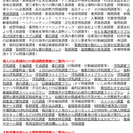
企業の調査・業務提携予定先企業調査・ＦＣ加盟店や母体企業調査・代理店加盟店及び
母体企業調査、第三者割り当ての際の購入者調査・新規上場時の取引先調査・同業他社
等ライバル企業調査・反社会的勢力関連調査・反社チェック・その他信用調査等）・
人
事採用調査
（人材採用調査・新規採用調査・中途採用調査・雇用調査・職歴調査・前職
調査・バックグラウンドチェック・リファレンスチェック・人事調査・労務管理調査・
解雇前調査・ヘッドハンティング時調査・正社員登用前調査・昇格前調査・雇用前調
査・経歴等確認・雇用前スクリーニングチェック・紹介会社より受入前調査・派遣会社
より受入前調査・労働者名簿等の個人資料としての調査等）・
ＷＥＢ風評被害トラブル
及び誹謗中傷トラブル調査
・
素行調査
（社員の素行調査・従業員の行動調査・社内不倫
の証拠撮影調査・不正行為等の証拠収集調査・出入り業者等の行動確認調査・身辺調
査・裁判証拠収集調査・各種証拠撮影調査等）・
勤務怠慢が疑わしい社員や従業員の素
行調査
・
長時間でお得な素行調査パック
・
取材調査
・
盗聴機器の発見調査
（各種情報漏
洩トラブル関連の調査）
個人のお客様向けの探偵調査業務のご案内ページ
浮気調査
・
不倫調査
・
不貞調査
・
素行調査
（行動調査・行動確認調査等）・
浮気調査プ
ランと調査料金一覧表
・
１日のみの浮気調査プラン
・
複数日程の浮気調査プラン
・
低料
金の浮気調査プラン
・
浮気調査ライトプラン
・
浮気調査ライトプランダブル
・
浮気調査
スペシャルプラン
・
浮気調査パック
・
最強の浮気調査プラン
・
探偵に全ておまかせの浮
気調査
・
素行調査パック
・
証拠撮影調査プラン
（ＤＶ関連調査・いじめ等の実態調査・
セクハラ関連調査・不法行為などの証拠撮影・裁判証拠収集等）・
興信所おすすめの証
拠撮影調査スペシャルプラン
・
交際相手や交際前のお相手の素性調査ライトプラン
・
１
週間の素性調査定額低料金プラン
・
結婚詐欺や既婚者等の不安が生じた交際相手の素行
調査及び素性調査
・
行方調査
（所在確認調査・安否確認調査等）・
ストーカー調査
・
各
種データ調査
・
取材調査（聞き込み調査）
・
盗聴器発見調査
・
WEB風評被害及び誹謗
中傷関連のURL特定調査
・
掲示板サイト等のインターネット上やSNS等への個人情報流
出やネット晒しなどのURL特定調査
・
勤務先から調査対象者の張り込み及び尾行による
自宅などの居住地の特定調査
・
勤務先特定調査
・
勤務先特定調査おまかせプラン
・
復縁
サポート調査
・
車両追跡GPS発信機レンタル
・
特殊調査
大阪府興信所からの調査関連情報のご案内ページ