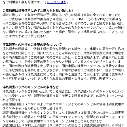
をご利用頂く事も可能です。［
レンタルGPS
］
ご依頼後は当興信所に必ずご協力をお願い致します
調査に際して、対象者や浮気相手に関するご存じの情報は事前に全てお知らせくださ
い。ご依頼後に当興信所の担当者より電話、メール、LINE、その他SNSなどで調査を
円滑に進める為のご協力をお願いする場合がございますので、必ずご協力をお願い致し
ます。ご協力頂けない場合には必ずお早めにその旨をお知らせください。ご協力を頂け
ない場合でその旨のお知らせも無かった場合、調査による成果が得られないこともござ
いますので予めご了承ください。
浮気調査への同行をご希望の場合について
浮気調査の現場等にご依頼主様が同行を希望される場合には、車両での尾行や張り込み
などの調査に関しては、同行いただくことが可能ですが、大阪府興信所で別途ご用意す
る車両の後部座席にご乗車頂いてのご同行以外は一切ご遠慮頂きます。調査車両とは別
の車両になり、運転も調査の事をしっかりと理解しているスタッフが担当します。ま
た、同行の際は別途費用を申し受けます。同行車両の経費やスタッフの人件費など事前
に正確な費用をお見積りさせて頂きます。詳細等は事前にご確認下さい。徒歩での尾行
や張り込みを伴う浮気調査に関しては、同行をご遠慮頂いております。調査に支障をき
たす可能性がほんの少しでも考えられる為の事情となります。何卒ご理解下さい。
浮気調査パックのキャンセルの条件など
浮気調査パックをご利用いただいている場合には、浮気調査パックのキャンセルはいつ
でもお受けしますが、調査開始日前々日（午後２３時５９分まで）の場合はキャンセル
料は不要です。
調査開始日前日（午前０時より午後２３時５９分までのキャンセルの場合は調査費用の
２０％をキャンセル料として申し受けます。
調査開始日当日中（午前０：００より）より５割未満（３日間プランの場合には調査実
施済時間が１７時間３０分未満）の日程でのキャンセルをご希望される場合には、キャ
ンセル料として、調査費用の６０％をキャンセル料として申し受けます。
調査開始日より５割以上の期間（３日間プランの場合には調査実施済時間が１６時間０