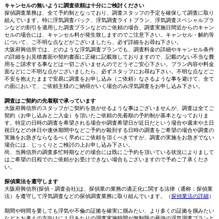
キャンセルの無いように調査依頼は十分にご検討ください
探偵調査業務は、全て予約制となっており、調査スタッフの予定を確保して調査に取り
組んでいます。特に浮気調査パック、浮気調査ライトプラン、浮気調査スペシャルプラ
ンなどの割引を適用した調査プランなどのご依頼の場合、調査実施日間近からのキャン
セルの場合には、キャンセル料が発生致しますのでご注意下さい。キャンセル・解約等
について、ご不明な点などがございましたら、必ず詳細をお尋ね下さい。
大阪府興信所では、どのような浮気調査プランでも、調査料金の詳細やキャンセル条件
の詳細をお見積書面や契約書面に正確に記載致しておりますので、記載のない不当な費
用をご請求する事などは一切ございませんのでどうぞご安心下さい。プラン内容や料金
面などにご不明な点がございましたら、必ずスタッフにお尋ね下さい。不明な点などご
不安を抱えたままで安易に調査をお申し込み（ご依頼）なさるような事を避けて、全て
の面において、ご依頼主様のご納得がいく場合のみ浮気調査をお申し込み下さい。
調査はご契約の先着順で承っています
大阪府興信所のスタッフがご契約を急がせるような事はございませんが、調査は全てご
契約（お申し込みとご入金）を頂いたご依頼の先着順の予約制が基本となっておりま
す。特定の日時の調査を希望される場合や調査希望日が近日だという場合や週末や土日
祝日などの休日や連休期間中などご予約が殺到する日時の調査をご希望の場合や調査の
実施をお急ぎならなるべく早めにご依頼を頂くべきですが、調査の実施をお急ぎでない
場合には、じっくりとご検討の上お申し込み下さい。
尚、当興信所の調査多忙時期などの場合には既にご予約を頂いている状況によりまして
はご希望の日程でのご依頼がお受けできない場合もございますので予めご了承くださ
い。
探偵業法を遵守します
大阪府興信所(探偵・調査会社)は、探偵業の業務の適正化に関する法律（通称：探偵業
法）を遵守して浮気調査などの探偵調査業務に取り組んでいます。（
探偵業法の詳細
）
期間や時間を要しても浮気や不倫の証拠を確実に掴みたい、より多くの証拠を掴みたい
などとお考えの方向けに１日あたりの調査実施時間が無制限の最強の浮気調査プランと