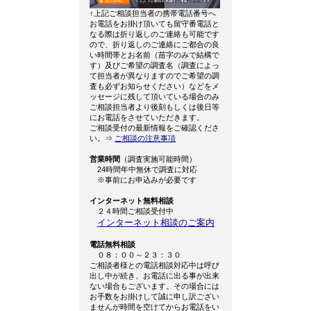
↑上記ご相談担当者の携帯電話番号へ
お電話をお掛け頂いても留守番電話と
なる際は折り返しのご連絡も可能です
ので、折り返しのご連絡にご都合の良
い時間帯とお名前（苗字のみで結構で
す）及びご希望の調査名（調査によっ
て担当者が異なりますのでご希望の調
査も必ずお知らせください）などをメ
ッセージに残して頂いている場合のみ
ご相談担当者より後刻もしくは後日等
にお電話をさせていただきます。
ご相談受付の最新情報をご確認くださ
い。⇒
ご相談の注意事項
営業時間
（調査実施可能時間）
24時間年中無休で調査に対応
※事前にお申込みが必要です
インターネット無料相談
２４時間ご相談受付中
インターネット相談のご案内
電話無料相談
０８：００～２３：３０
ご相談者様との電話相談対応中は呼び
出し中が続き、お電話に出る事が出来
ない場合もございます。その場合には
お手数をお掛けして誠に申し訳ござい
ませんが時間を空けてからお電話をい