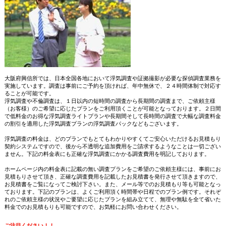
大阪府興信所では、日本全国各地において浮気調査や証拠撮影が必要な探偵調査業務を
実施しています。調査は事前にご予約を頂ければ、年中無休で、２４時間体制で対応す
ることが可能です。
浮気調査や不倫調査は、１日以内の短時間の調査から長期間の調査まで、ご依頼主様
（お客様）のご希望に応じたプランをご利用頂くことが可能となっております。２日間
で低料金のお得な浮気調査ライトプランや長期間そして長時間の調査で大幅な調査料金
の割引を適用した浮気調査プランの浮気調査パックなどもございます。
浮気調査の料金は、どのプランでもとてもわかりやすくてご安心いただけるお見積もり
契約システムですので、後から不透明な追加費用をご請求するようなことは一切ござい
ません。下記の料金表にも正確な浮気調査にかかる調査費用を明記しております。
ホームページ内の料金表に記載の無い調査プランをご希望のご依頼主様には、事前にお
見積もりさせて頂き、正確な調査費用を記載したお見積書を発行させて頂きますので、
お見積書をご覧になってご検討下さい。また、メール等でのお見積もり等も可能となっ
ております。下記のプランは、よくご利用頂く時間帯や日程でのプラン例です。それぞ
れのご依頼主様の状況やご要望に応じたプランを組み立てて、無理や無駄を全て省いた
料金でのお見積もりも可能ですので、お気軽にお問い合わせください。
ご注目ください！！