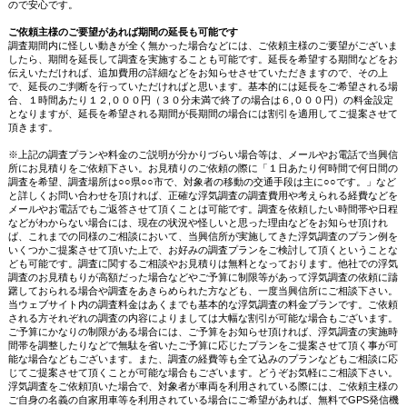
ので安心です。
ご依頼主様のご要望があれば期間の延長も可能です
調査期間内に怪しい動きが全く無かった場合などには、ご依頼主様のご要望がございま
したら、期間を延長して調査を実施することも可能です。延長を希望する期間などをお
伝えいただければ、追加費用の詳細などをお知らせさせていただきますので、その上
で、延長のご判断を行っていただければと思います。基本的には延長をご希望される場
合、１時間あたり１２,０００円（３０分未満で終了の場合は６,０００円）の料金設定
となりますが、延長を希望される期間が長期間の場合には割引を適用してご提案させて
頂きます。
※上記の調査プランや料金のご説明が分かりづらい場合等は、メールやお電話で当興信
所にお見積りをご依頼下さい。お見積りのご依頼の際に「１日あたり何時間で何日間の
調査を希望、調査場所は○○県○○市で、対象者の移動の交通手段は主に○○です。」など
と詳しくお問い合わせを頂ければ、正確な浮気調査の調査費用や考えられる経費などを
メールやお電話でもご返答させて頂くことは可能です。調査を依頼したい時間帯や日程
などがわからない場合には、現在の状況や怪しいと思った理由などをお知らせ頂けれ
ば、これまでの同様のご相談において、当興信所が実施してきた浮気調査のプラン例を
いくつかご提案させて頂いた上で、お好みの調査プランをご検討して頂くということな
ども可能です。調査に関するご相談やお見積りは無料となっております。他社での浮気
調査のお見積もりが高額だった場合などやご予算に制限等があって浮気調査の依頼に躊
躇しておられる場合や調査をあきらめられた方なども、一度当興信所にご相談下さい。
当ウェブサイト内の調査料金はあくまでも基本的な浮気調査の料金プランです。ご依頼
される方それぞれの調査の内容によりましては大幅な割引が可能な場合もございます。
ご予算にかなりの制限がある場合には、ご予算をお知らせ頂ければ、浮気調査の実施時
間帯を調整したりなどで無駄を省いたご予算に応じたプランをご提案させて頂く事が可
能な場合などもございます。また、調査の経費等も全て込みのプランなどもご相談に応
じてご提案させて頂くことが可能な場合もございます。どうぞお気軽にご相談下さい。
浮気調査をご依頼頂いた場合で、対象者が車両を利用されている際には、ご依頼主様の
ご自身の名義の自家用車等を利用されている場合にご希望があれば、無料でGPS発信機