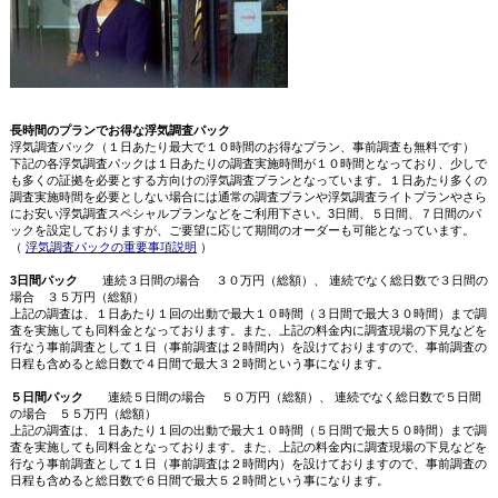
長時間のプランでお得な
浮気調査パック
浮気調査パック（１日あたり最大で１０時間のお得なプラン、事前調査も無料です）
下記の各浮気調査パックは１日あたりの調査実施時間が１０時間となっており、少しで
も多くの証拠を必要とする方向けの浮気調査プランとなっています。１日あたり多くの
調査実施時間を必要としない場合には通常の調査プランや浮気調査ライトプランやさら
にお安い浮気調査スペシャルプランなどをご利用下さい。3日間、５日間、７日間のパ
ックを設定しておりますが、ご要望に応じて期間のオーダーも可能となっています。
（
浮気調査パックの重要事項説明
）
3日間パック
連続３日間の場合 ３０万円（総額）、 連続でなく総日数で３日間の
場合 ３５万円（総額）
上記の調査は、１日あたり１回の出動で最大１０時間（３日間で最大３０時間）まで調
査を実施しても同料金となっております。また、上記の料金内に調査現場の下見などを
行なう事前調査として１日（事前調査は２時間内）を設けておりますので、事前調査の
日程も含めると総日数で４日間で最大３２時間という事になります。
５日間パック
連続５日間の場合 ５０万円（総額）、 連続でなく総日数で５日間
の場合 ５５万円（総額）
上記の調査は、１日あたり１回の出動で最大１０時間（５日間で最大５０時間）まで調
査を実施しても同料金となっております。また、上記の料金内に調査現場の下見などを
行なう事前調査として１日（事前調査は２時間内）を設けておりますので、事前調査の
日程も含めると総日数で６日間で最大５２時間という事になります。