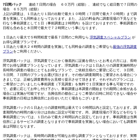
7日間パック
連続７日間の場合 ６０万円（総額）、 連続でなく総日数で７日間の
場合 ６５万円（総額）
上記の調査は、１日あたり１回の出動で最大１０時間（７日間で最大７０時間）まで調
査を実施しても同料金となっております。また、上記の料金内に調査現場の下見などを
行なう事前調査として１日（事前調査は２時間内）を設けておりますので、事前調査の
日程も含めると８日間で最大で７２時間という事になります。
１日あたり最大で５時間程度で最長７日間のご利用なら
浮気調査スペシャルプラン
が
お得な調査プランです。
１日あたり最大２４時間の調査を実施しても同料金の調査をご希望なら
最強の浮気調査
プラン
をご利用ください。
浮気調査パックは、浮気調査でとにかく徹底的に証拠を得たいとお考えの方には、長時
間でお得な調査プランとなっています。浮気調査パックは１日あたりの調査実施時間が
長時間の調査の場合にとてもお得なプランで、ご依頼主様のご要望に応じて、３日間、
５日間、７日間のプランをお選び頂けます。その他の調査期間をご要望される場合につ
きましては、正確な調査費用をお見積り提示させて頂きます。それぞれのプランには、
ご希望がございましたら事前調査（下見調査）を無料で１日実施する事も可能ですの
で、必要に応じてお申し付け下さい。事前調査は本調査の開始までの期間に余裕がある
場合には実施が可能ですが、当興信所の都合によりご希望の日時に対応できない場合や
事前調査の日程は当興信所にお任せいただく場合もございます。
浮気調査パックの１日あたりの調査時間は最大で１０時間以内と設定しております。調
査期間内の時間の振り分けは自由に設定が可能です。尚、調査現場の下見などを行なう
事前調査については、１日のみで最大２時間以内と設定しております。事前調査は当興
信所によるサービスの調査となりますので事前調査を実施しない場合においても調査料
金は同額となります。
浮気調査パックは、長時間の調査が可能なお得な調査プランとなっておりますが、実際