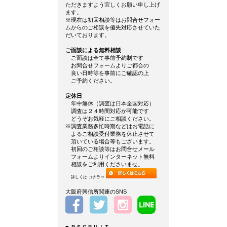
ただきますよう宜しくお願い申し上げ
ます。
※現在は初回相談等はお問合せフォー
ムからのご相談を優先対応させていた
だいております。
ご面談による無料相談
ご面談は全て事前予約制です
お問合せフォームよりご都合の
良い日時等を事前にご確認の上
ご予約ください。
定休日
年中無休（調査は日本全国対応）
調査は２４時間対応が可能です
どうぞお気軽にご相談ください。
※調査業務多忙時期などはお電話に
よるご相談受付業務を休止させて
頂いている場合等もございます。
初回のご相談等はお問合せメール
フォームよりインターネット無料
相談をご利用くださいませ。
詳しくは コチラ⇒
大阪府興信所関連のSNS
■
ＲＥＣＲＵＩＴ