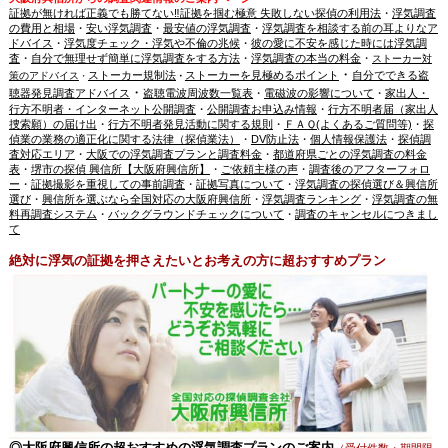
証拠が無ければ正義でも勝てない‼証拠を掴む極意 失敗しない探偵の利用法
・
浮気調査
の費用と相場
・
安い浮気調査
・
最安値の浮気調査
・
浮気調査を相談する前の耳よりなア
ドバイス
・
浮気度チェック・浮気や不倫の兆候
・
彼の愛に不安を感じた時には浮気調
査
・
自分で無理せず簡単に浮気調査をする方法
・
浮気調査の本当の料金
・
ストーカー対
・
ストーカー規制法
ストーカーを見極めるポイント
自分でできる盗
策のアドバイス
・
・
・
聴器発見調査アドバイス
盗聴電波周波数一覧表
・
電磁波の影響について
・
家出人・
行方不明者・インターネット公開調査
・
公開調査お申込み情報
・
行方不明者届（家出人
捜索願）の届け出
・
行方不明者発見活動に関する規則
・
ＦＡＱ(よくあるご質問等)
・
探
偵業の業務の適正化に関する法律（探偵業法）
・
DV防止法
・
個人情報保護法
・
探偵調
査対応エリア
・
大阪での浮気調査プランと調査料金
・
都道府県ごとの浮気調査の料金
表
・
堺市の探偵 興信所【大阪府興信所】
・
ご依頼主様の声
・
調査後のアフターフォロ
ー
・
証拠撮影を重視しての事前調査
・
証拠写真について
・
浮気調査の探偵選び＆興信所
選び
・
興信所を選ぶなら全国対応の大阪府興信所
・
浮気調査ランキング
・
浮気調査の無
料再調査システム
・
バックグラウンドチェックについて
・
調査のキャンセルにつきまし
て
絶対に浮気の証拠を押さえたいとお考えの方に超おすすめプラン
◎大阪府興信所の超おすすめの浮気調査プランのご案内