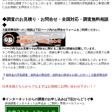
いう特別な調査プランなどもございます。長期間そして長時間の浮気調査をご希望の際
にはお気軽にお問合せください。
◆調査のお見積り・お問合せ・全国対応・調査無料相談
◆
大阪府興信所へのご相談は下記ページ内のお問合せフォームをご利用ください。
↑ページ内ではお見積りやお問合せに関するご案内の詳細を記載しています。
※ご不明な点などがございましたら、些細な事でも構いませんし、ご相談が何度でも構
いませんのでお気軽にお問合せください。
調査多忙時期などはお電話によるご相談を休止させて頂いている場合もございますの
で、お手数をお掛けして誠に申し訳ございませんが、初回のご相談はなるべくお問合せ
フォームをご利用ください。
【
低料金の浮気調査・低料金の興信所・低料金の探偵をお探しの方へ｜大阪府興信所
】
日本全国どちらからでもまずはお気軽にお問い合わせ下さい！！
◆インターネットからの調査のお申し込みは下記からどうぞ◆
探偵調査インターネットお申込み（ご契約）専用メールフォーム