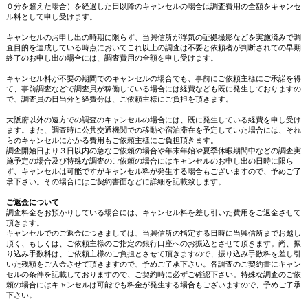
０分を超えた場合）を経過した日以降のキャンセルの場合は調査費用の全額をキャンセ
ル料として申し受けます。
キャンセルのお申し出の時期に限らず、当興信所が浮気の証拠撮影などを実施済みで調
査目的を達成している時点においてこれ以上の調査は不要と依頼者が判断されての早期
終了のお申し出の場合には、調査費用の全額を申し受けます。
キャンセル料が不要の期間でのキャンセルの場合でも、事前にご依頼主様にご承諾を得
て、事前調査などで調査員が稼働している場合には経費なども既に発生しておりますの
で、調査員の日当分と経費分は、ご依頼主様にご負担を頂きます。
大阪府以外の遠方での調査のキャンセルの場合には、既に発生している経費を申し受け
ます。また、調査時に公共交通機関での移動や宿泊滞在を予定していた場合には、それ
らのキャンセルにかかる費用もご依頼主様にご負担頂きます。
調査開始日より３日以内の急なご依頼の場合や年末年始や夏季休暇期間中などの調査実
施予定の場合及び特殊な調査のご依頼の場合にはキャンセルのお申し出の日時に限ら
ず、キャンセルは可能ですがキャンセル料が発生する場合もございますので、予めご了
承下さい。その場合にはご契約書面などに詳細を記載致します。
ご返金について
調査料金をお預かりしている場合には、キャンセル料を差し引いた費用をご返金させて
頂きます。
キャンセルでのご返金につきましては、当興信所の指定する日時に当興信所までお越し
頂く、もしくは、ご依頼主様のご指定の銀行口座へのお振込とさせて頂きます。尚、振
り込み手数料は、ご依頼主様のご負担とさせて頂きますので、振り込み手数料を差し引
いた残額をご入金させて頂きますので、予めご了承下さい。各調査のご契約書にキャン
セルの条件を記載しておりますので、ご契約時に必ずご確認下さい。特殊な調査のご依
頼の場合にはキャンセルは可能でも料金が発生する場合もございますので、予めご了承
下さい。