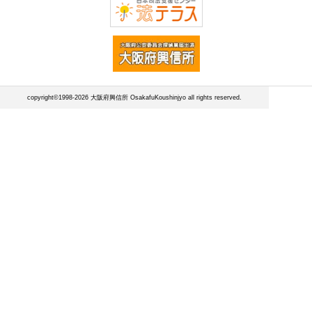
copyright©1998-2026 大阪府興信所 OsakafuKoushinjyo all rights reserved.