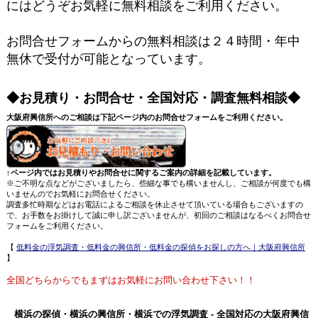
にはどうぞお気軽に無料相談をご利用ください。
お問合せフォームからの無料相談は２４時間・年中
無休で受付が可能となっています。
◆お見積り・お問合せ・全国対応・調査無料相談◆
大阪府興信所へのご相談は下記ページ内のお問合せフォームをご利用ください。
↑ページ内ではお見積りやお問合せに関するご案内の詳細を記載しています。
※ご不明な点などがございましたら、些細な事でも構いませんし、ご相談が何度でも構
いませんのでお気軽にお問合せください。
調査多忙時期などはお電話によるご相談を休止させて頂いている場合もございますの
で、お手数をお掛けして誠に申し訳ございませんが、初回のご相談はなるべくお問合せ
フォームをご利用ください。
【
低料金の浮気調査・低料金の興信所・低料金の探偵をお探しの方へ｜大阪府興信所
】
全国どちらからでもまずはお気軽にお問い合わせ下さい！！
横浜の探偵・横浜の興信所・横浜での浮気調査 - 全国対応の大阪府興信