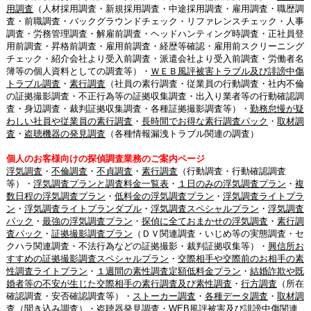
用調査
（人材採用調査・新規採用調査・中途採用調査・雇用調査・職歴調
査・前職調査・バックグラウンドチェック・リファレンスチェック・人事
調査・労務管理調査・解雇前調査・ヘッドハンティング時調査・正社員登
用前調査・昇格前調査・雇用前調査・経歴等確認・雇用前スクリーニング
チェック・紹介会社より受入前調査・派遣会社より受入前調査・労働者名
簿等の個人資料としての調査等）・
ＷＥＢ風評被害トラブル及び誹謗中傷
トラブル調査
・
素行調査
（社員の素行調査・従業員の行動調査・社内不倫
の証拠撮影調査・不正行為等の証拠収集調査・出入り業者等の行動確認調
査・身辺調査・裁判証拠収集調査・各種証拠撮影調査等）・
勤務怠慢が疑
わしい社員や従業員の素行調査
・
長時間でお得な素行調査パック
・
取材調
査
・
盗聴機器の発見調査
（各種情報漏洩トラブル関連の調査）
個人のお客様向けの探偵調査業務のご案内ページ
浮気調査
・
不倫調査
・
不貞調査
・
素行調査
（行動調査・行動確認調査
等）・
浮気調査プランと調査料金一覧表
・
１日のみの浮気調査プラン
・
複
数日程の浮気調査プラン
・
低料金の浮気調査プラン
・
浮気調査ライトプラ
ン
・
浮気調査ライトプランダブル
・
浮気調査スペシャルプラン
・
浮気調査
パック
・
最強の浮気調査プラン
・
探偵に全ておまかせの浮気調査
・
素行調
査パック
・
証拠撮影調査プラン
（ＤＶ関連調査・いじめ等の実態調査・セ
クハラ関連調査・不法行為などの証拠撮影・裁判証拠収集等）・
興信所お
すすめの証拠撮影調査スペシャルプラン
・
交際相手や交際前のお相手の素
性調査ライトプラン
・
１週間の素性調査定額低料金プラン
・
結婚詐欺や既
婚者等の不安が生じた交際相手の素行調査及び素性調査
・
行方調査
（所在
確認調査・安否確認調査等）・
ストーカー調査
・
各種データ調査
・
取材調
査（聞き込み調査）
・
盗聴器発見調査
・
WEB風評被害及び誹謗中傷関連