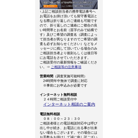
↑上記ご相談担当者の携帯電話番号へ
お電話をお掛け頂いても留守番電話と
なる際は折り返しのご連絡も可能です
ので、折り返しのご連絡にご都合の良
い時間帯とお名前（苗字のみで結構で
す）及びご希望の調査名（調査によっ
て担当者が異なりますのでご希望の調
査も必ずお知らせください）などをメ
ッセージに残して頂いている場合のみ
ご相談担当者より後刻もしくは後日等
にお電話をさせていただきます。
ご相談受付の最新情報をご確認くださ
い。⇒
ご相談等の注意事項
営業時間
（調査実施可能時間）
24時間年中無休で調査に対応
※事前にお申込みが必要です
インターネット無料相談
２４時間ご相談受付中
インターネット相談のご案内
電話無料相談
０８：００～２３：３０
ご相談者様との電話相談対応中は呼び
出し中が続き、お電話に出る事が出来
ない場合もございます。その場合には
お手数をお掛けして誠に申し訳ござい