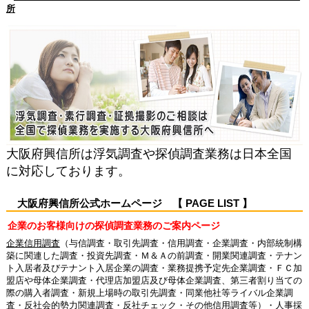
所
大阪府興信所は浮気調査や探偵調査業務は日本全国
に対応しております。
大阪府興信所公式ホームページ 【 PAGE LIST 】
企業のお客様向けの探偵調査業務のご案内ページ
企業信用調査
（与信調査・取引先調査・信用調査・企業調査・内部統制構
築に関連した調査・投資先調査・Ｍ＆Ａの前調査・開業関連調査・テナン
ト入居者及びテナント入居企業の調査・業務提携予定先企業調査・ＦＣ加
盟店や母体企業調査・代理店加盟店及び母体企業調査、第三者割り当ての
際の購入者調査・新規上場時の取引先調査・同業他社等ライバル企業調
査・反社会的勢力関連調査・反社チェック・その他信用調査等）・
人事採