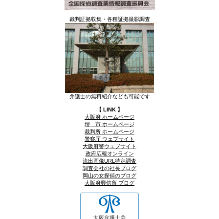
裁判証拠収集・各種証拠撮影調査
弁護士の無料紹介なども可能です
【 LINK 】
大阪府 ホームページ
堺 市 ホームページ
裁判所 ホームページ
警察庁 ウェブサイト
大阪府警ウェブサイト
政府広報オンライン
流出画像URL特定調査
調査会社の社長ブログ
岡山の女探偵のブログ
大阪府興信所 ブログ