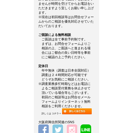
ませんが時間を空けてからお電話をい
ただきますよう宜しくお願い申し上げ
ます。
※現在は初回相談等はお問合せフォー
ムからのご相談を優先対応させていた
だいております。
ご面談による無料相談
ご面談は全て事前予約制です。
まずは、お問合せフォームよりご
相談の上、ご面談へと進まれる場
合にはご都合の良い日時等を事前
にご確認の上ご予約ください。
定休日
年中無休（調査は日本全国対応）
調査は２４時間対応が可能です
どうぞお気軽にご相談ください。
※調査業務多忙時期などはお電話に
よるご相談受付業務を休止させて
頂いている場合等もございます。
初回のご相談等はお問合せメール
フォームよりインターネット無料
相談をご利用くださいませ。
詳しくは コチラ⇒
大阪府興信所関連のSNS