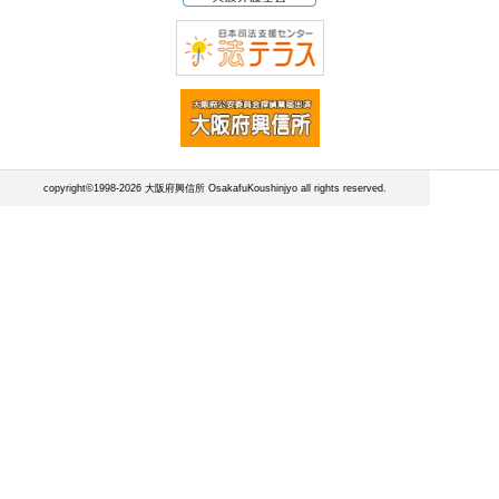
copyright©1998-2026 大阪府興信所 OsakafuKoushinjyo all rights reserved.