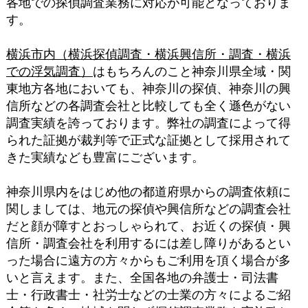
各地での探偵調査業務に対応が可能となっておりま
す。
横浜市内（横浜探偵調査・横浜興信所・調査・横浜
での浮気調査）
はもちろんのこと神奈川県全域・関
東地方各地においても、神奈川の探偵、神奈川の興
信所などの各調査会社と比較しても全く遜色がない
調査実績を誇っております。弊社の調査によって得
られた証拠が裁判等で正式な証拠として採用されて
きた実績なども豊富にございます。
神奈川県内をはじめ他の都道府県からの調査依頼に
関しましては、地元の探偵や興信所などの調査会社
だと顔が障すとおっしゃられて、お近くの探偵・興
信所・調査会社を利用するには差し障りがあるとい
った場合に遠方の方々からもご利用を頂く場合が多
いと言えます。また、全国各地の弁護士・司法書
士・行政書士・社労士などの士業の方々によるご紹