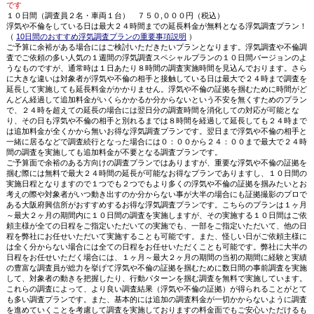
です
１０日間（調査員２名・車両１台） ７５０,０００円（税込）
浮気や不倫をしている日は最大２４時間までの延長料金が無料となる浮気調査プラン！
（
10日間のおすすめ浮気調査プランの重要事項説明
）
ご予算に余裕がある場合にはご検討いただきたいプランとなります。浮気調査や不倫調
査でご依頼の多い人気の１週間の浮気調査スペシャルプランの１０日間バージョンのよ
うなものですが、通常時は１日あたり８時間の調査実施時間を見込んでおります。さら
に大きな違いは対象者が浮気や不倫の相手と接触している日は最大で２４時まで調査を
延長して実施しても延長料金がかかりません。浮気や不倫の証拠を掴むために時間がど
んどん経過して追加料金がいくらかかるか分からないという不安を無くすためのプラン
で、２４時を超えての延長の場合には翌日分の調査時間を消化しての対応が可能とな
り、その日も浮気や不倫の相手と別れるまでは８時間を経過して延長しても２４時まで
は追加料金が全くかから無いお得な浮気調査プランです。翌日まで浮気や不倫の相手と
一緒に居るなどで調査続行となった場合には０：００から２４：００まで最大で２４時
間の調査を実施しても追加料金が不要となる調査プランです。
ご予算面で余裕のある方向けの調査プランではありますが、重要な浮気や不倫の証拠を
掴む際には無料で最大２４時間の延長が可能なお得なプランでありますし、１０日間の
実施日程となりますので１つでも２つでもより多くの浮気や不倫の証拠を掴みたいとお
考えの際や対象者がいつ動き出すのか分からない事が大半の場合にも証拠撮影のプロで
ある大阪府興信所がおすすめするお得な浮気調査プランです。こちらのプランは１ヶ月
～最大２ヶ月の期間内に１０日間の調査を実施しますが、その実施する１０日間はご依
頼主様が全ての日程をご指定いただいての実施でも、一部をご指定いただいて、他の日
程を弊社にお任せいただいて実施することも可能です。また、怪しい日がご依頼主様に
は全く分からない場合には全ての日程をお任せいただくことも可能です。弊社に大半の
日程をお任せいただく場合には、１ヶ月～最大２ヶ月の期間の当初の期間に経験と実績
の豊富な調査員が総力を挙げて浮気や不倫の証拠を掴むために数日間の事前調査を実施
して、対象者の動きを把握したり、行動パターンを掴む調査を無料で実施しています。
これらの調査によって、より良い調査結果（浮気や不倫の証拠）が得られることがとて
も多い調査プランです。また、基本的には追加の調査料金が一切かからないように調査
を進めていくことを考慮して調査を実施しておりますの料金面でもご安心いただけるも