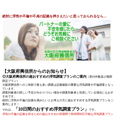
絶対に浮気や不倫や不貞の証拠を押さえたいと思っておられるなら…
【大阪府興信所からのお知らせ】
◎大阪府興信所の超おすすめの浮気調査プランのご案内
（受付件数及び期間
限定プラン）
大阪府興信所へのご依頼で最も多い調査は証拠撮影の重要な浮気調査や不倫調査となっ
ています。
調査対象者の怪しい予定が分かりづらい場合や調査対象者と別居している場合にもおす
すめです。
絶対に浮気や不倫の証拠を掴みたいとお考えの方に超おすすめする浮気調査プランをご
案内します！
「10日間のおすすめ浮気調査プラン」
それは…
です。
浮気や不倫の証拠を得るための超おすすめの長期間で長時間対応可能な浮気調査プラン