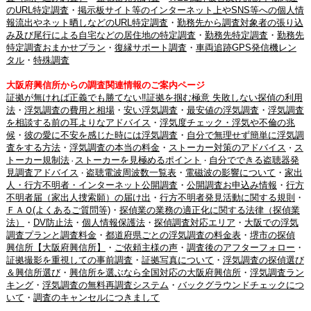
のURL特定調査
・
掲示板サイト等のインターネット上やSNS等への個人情
報流出やネット晒しなどのURL特定調査
・
勤務先から調査対象者の張り込
み及び尾行による自宅などの居住地の特定調査
・
勤務先特定調査
・
勤務先
特定調査おまかせプラン
・
復縁サポート調査
・
車両追跡GPS発信機レン
タル
・
特殊調査
大阪府興信所からの調査関連情報のご案内ページ
証拠が無ければ正義でも勝てない‼証拠を掴む極意 失敗しない探偵の利用
法
・
浮気調査の費用と相場
・
安い浮気調査
・
最安値の浮気調査
・
浮気調査
を相談する前の耳よりなアドバイス
・
浮気度チェック・浮気や不倫の兆
候
・
彼の愛に不安を感じた時には浮気調査
・
自分で無理せず簡単に浮気調
査をする方法
・
浮気調査の本当の料金
・
ストーカー対策のアドバイス
ス
・
トーカー規制法
ストーカーを見極めるポイント
自分でできる盗聴器発
・
・
見調査アドバイス
盗聴電波周波数一覧表
・
電磁波の影響について
・
家出
・
人・行方不明者・インターネット公開調査
・
公開調査お申込み情報
・
行方
不明者届（家出人捜索願）の届け出
・
行方不明者発見活動に関する規則
・
ＦＡＱ(よくあるご質問等)
・
探偵業の業務の適正化に関する法律（探偵業
法）
・
DV防止法
・
個人情報保護法
・
探偵調査対応エリア
・
大阪での浮気
調査プランと調査料金
・
都道府県ごとの浮気調査の料金表
・
堺市の探偵
興信所【大阪府興信所】
・
ご依頼主様の声
・
調査後のアフターフォロー
・
証拠撮影を重視しての事前調査
・
証拠写真について
・
浮気調査の探偵選び
＆興信所選び
・
興信所を選ぶなら全国対応の大阪府興信所
・
浮気調査ラン
キング
・
浮気調査の無料再調査システム
・
バックグラウンドチェックにつ
いて
・
調査のキャンセルにつきまして