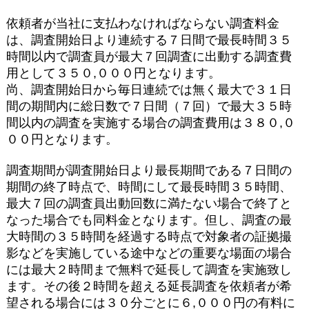
依頼者が当社に支払わなければならない調査料金
は、調査開始日より連続する７日間で最長時間３５
時間以内で調査員が最大７回調査に出動する調査費
用として３５０,０００円となります。
尚、調査開始日から毎日連続では無く最大で３１日
間の期間内に総日数で７日間（７回）で最大３５時
間以内の調査を実施する場合の調査費用は３８０,０
００円となります。
調査期間が調査開始日より最長期間である７日間の
期間の終了時点で、時間にして最長時間３５時間、
最大７回の調査員出動回数に満たない場合で終了と
なった場合でも同料金となります。但し、調査の最
大時間の３５時間を経過する時点で対象者の証拠撮
影などを実施している途中などの重要な場面の場合
には最大２時間まで無料で延長して調査を実施致し
ます。その後２時間を超える延長調査を依頼者が希
望される場合には３０分ごとに６,０００円の有料に