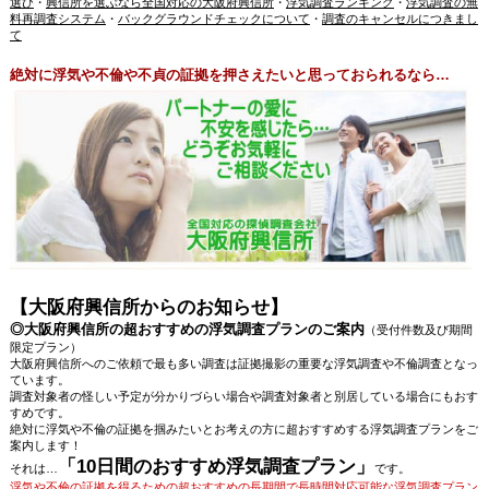
選び
・
興信所を選ぶなら全国対応の大阪府興信所
・
浮気調査ランキング
・
浮気調査の無
料再調査システム
・
バックグラウンドチェックについて
・
調査のキャンセルにつきまし
て
絶対に浮気や不倫や不貞の証拠を押さえたいと思っておられるなら…
【大阪府興信所からのお知らせ】
◎大阪府興信所の超おすすめの浮気調査プランのご案内
（受付件数及び期間
限定プラン）
大阪府興信所へのご依頼で最も多い調査は証拠撮影の重要な浮気調査や不倫調査となっ
ています。
調査対象者の怪しい予定が分かりづらい場合や調査対象者と別居している場合にもおす
すめです。
絶対に浮気や不倫の証拠を掴みたいとお考えの方に超おすすめする浮気調査プランをご
案内します！
「10日間のおすすめ浮気調査プラン」
それは…
です。
浮気や不倫の証拠を得るための超おすすめの長期間で長時間対応可能な浮気調査プラン