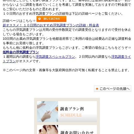
得られることがとても多い調査プランです。また、基本的には追加の調査料金が一切か
からないように調査を進めていくことを考慮して調査を実施しておりますので料金面で
もご安心いただけるものと思われます。
１０日間のおすすめ浮気調査プランの詳細等は下記の詳細ページをご覧ください。
詳細ページはこちら⇒
超オススメ！ １０日間のおすすめ浮気調査プランの詳細・料金表
こちらの浮気調査プランは月間の受付件数限定での調査受任となりますので受付を休止
している場合もございます。
10日間のお薦め浮気調査プランを他都道府県でご利用の場合は経費込の正確な調査料金
を事前にお見積り致します。
もちろん他に低料金の浮気調査プランもございます。ご希望の場合はこちらをどうぞ⇒
低料金の浮気調査プラン
１週間以内の調査なら
浮気調査スペシャルプラン
。２日間以内の調査なら
浮気調査ライ
トプラン
がオススメです。
※このページ内の文章・画像等を大阪府興信所の許可無く転載することを禁止します。