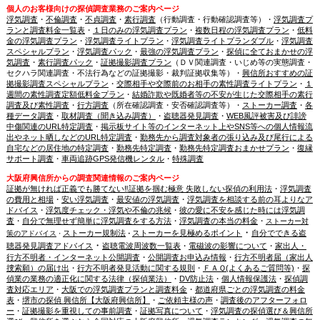
個人のお客様向けの探偵調査業務のご案内ページ
浮気調査
・
不倫調査
・
不貞調査
・
素行調査
（行動調査・行動確認調査等）・
浮気調査プ
ランと調査料金一覧表
・
１日のみの浮気調査プラン
・
複数日程の浮気調査プラン
・
低料
金の浮気調査プラン
・
浮気調査ライトプラン
・
浮気調査ライトプランダブル
・
浮気調査
スペシャルプラン
・
浮気調査パック
・
最強の浮気調査プラン
・
探偵に全ておまかせの浮
気調査
・
素行調査パック
・
証拠撮影調査プラン
（ＤＶ関連調査・いじめ等の実態調査・
セクハラ関連調査・不法行為などの証拠撮影・裁判証拠収集等）・
興信所おすすめの証
拠撮影調査スペシャルプラン
・
交際相手や交際前のお相手の素性調査ライトプラン
・
１
週間の素性調査定額低料金プラン
・
結婚詐欺や既婚者等の不安が生じた交際相手の素行
調査及び素性調査
・
行方調査
（所在確認調査・安否確認調査等）・
ストーカー調査
・
各
種データ調査
・
取材調査（聞き込み調査）
・
盗聴器発見調査
・
WEB風評被害及び誹謗
中傷関連のURL特定調査
・
掲示板サイト等のインターネット上やSNS等への個人情報流
出やネット晒しなどのURL特定調査
・
勤務先から調査対象者の張り込み及び尾行による
自宅などの居住地の特定調査
・
勤務先特定調査
・
勤務先特定調査おまかせプラン
・
復縁
サポート調査
・
車両追跡GPS発信機レンタル
・
特殊調査
大阪府興信所からの調査関連情報のご案内ページ
証拠が無ければ正義でも勝てない‼証拠を掴む極意 失敗しない探偵の利用法
・
浮気調査
の費用と相場
・
安い浮気調査
・
最安値の浮気調査
・
浮気調査を相談する前の耳よりなア
ドバイス
・
浮気度チェック・浮気や不倫の兆候
・
彼の愛に不安を感じた時には浮気調
査
・
自分で無理せず簡単に浮気調査をする方法
・
浮気調査の本当の料金
・
ストーカー対
・
ストーカー規制法
ストーカーを見極めるポイント
自分でできる盗
策のアドバイス
・
・
・
聴器発見調査アドバイス
盗聴電波周波数一覧表
・
電磁波の影響について
・
家出人・
行方不明者・インターネット公開調査
・
公開調査お申込み情報
・
行方不明者届（家出人
捜索願）の届け出
・
行方不明者発見活動に関する規則
・
ＦＡＱ(よくあるご質問等)
・
探
偵業の業務の適正化に関する法律（探偵業法）
・
DV防止法
・
個人情報保護法
・
探偵調
査対応エリア
・
大阪での浮気調査プランと調査料金
・
都道府県ごとの浮気調査の料金
表
・
堺市の探偵 興信所【大阪府興信所】
・
ご依頼主様の声
・
調査後のアフターフォロ
ー
・
証拠撮影を重視しての事前調査
・
証拠写真について
・
浮気調査の探偵選び＆興信所