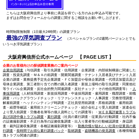
こちらは大阪府興信所より事前に承認を得ている方のみお申込み可能です。
まずはお問合せフォームからの調査に関するご相談をお願い申し上げます。
時間制限無制限（1日最大24時間）の調査プラン
最強の浮気調査プラン
（スペシャルプランの2週間バージョンとでも
いうべき浮気調査プラン）
大阪府興信所公式ホームページ 【 PAGE LIST 】
企業のお客様向けの探偵調査業務のご案内ページ
企業信用調査
（与信調査・取引先調査・信用調査・企業調査・内部統制構築に関連した
調査・投資先調査・Ｍ＆Ａの前調査・開業関連調査・テナント入居者及びテナント入居
企業の調査・業務提携予定先企業調査・ＦＣ加盟店や母体企業調査・代理店加盟店及び
母体企業調査、第三者割り当ての際の購入者調査・新規上場時の取引先調査・同業他社
等ライバル企業調査・反社会的勢力関連調査・反社チェック・その他信用調査等）・
人
事採用調査
（人材採用調査・新規採用調査・中途採用調査・雇用調査・職歴調査・前職
調査・バックグラウンドチェック・リファレンスチェック・人事調査・労務管理調査・
解雇前調査・ヘッドハンティング時調査・正社員登用前調査・昇格前調査・雇用前調
査・経歴等確認・雇用前スクリーニングチェック・紹介会社より受入前調査・派遣会社
より受入前調査・労働者名簿等の個人資料としての調査等）・
ＷＥＢ風評被害トラブル
及び誹謗中傷トラブル調査
・
素行調査
（社員の素行調査・従業員の行動調査・社内不倫
の証拠撮影調査・不正行為等の証拠収集調査・出入り業者等の行動確認調査・身辺調
査・裁判証拠収集調査・各種証拠撮影調査等）・
勤務怠慢が疑わしい社員や従業員の素
行調査
・
長時間でお得な素行調査パック
・
取材調査
・
盗聴機器の発見調査
（各種情報漏
洩トラブル関連の調査）