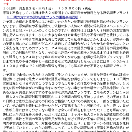
です
１０日間（調査員２名・車両１台） ７５０,０００円（税込）
浮気や不倫をしている日は最大２４時間までの延長料金が無料となる浮気調査プラン！
（
10日間のおすすめ浮気調査プランの重要事項説明
）
ご予算に余裕がある場合にはご検討いただきたい長期間で長時間対応の特別なプランと
なります。浮気調査や不倫調査でご依頼の多い人気の１週間の浮気調査スペシャルプラ
ンの１０日間バージョンのようなものですが、通常時は１日あたり８時間の調査実施時
間を見込んでおります。さらに大きな違いは対象者が浮気や不倫の相手と接触している
日は最大で２４時まで調査を延長して実施しても延長料金がかかりません。浮気や不倫
の証拠を掴むために時間がどんどん経過して追加料金がいくらかかるか分からないとい
う不安を無くすためのプランで、２４時を超えての延長の場合には翌日分の調査時間を
消化しての対応が可能となり、その日も浮気や不倫の相手と別れるまでは８時間を経過
して延長しても２４時までは追加料金が全くかから無いお得な浮気調査プランです。翌
日まで浮気や不倫の相手と一緒に居るなどで調査続行となった場合には０：００から２
４：００まで最大で２４時間の調査を実施しても追加料金が不要となる調査プランで
す。
ご予算面で余裕のある方向けの調査プランではありますが、重要な浮気や不倫の証拠を
掴む際には無料で最大２４時間の延長が可能なお得なプランでありますし、１０日間の
実施日程となりますので１つでも２つでもより多くの浮気や不倫の証拠を掴みたいとお
考えの際や対象者がいつ動き出すのか分からない事が大半の場合にも証拠撮影のプロで
ある大阪府興信所がおすすめするお得な浮気調査プランです。こちらのプランは１ヶ月
～最大２ヶ月の調査対応可能期間内に１０日間の調査を実施しますが、その実施する１
０日間はご依頼主様が全ての日程をご指定いただいての実施でも、一部をご指定いただ
いて、他の日程を弊社にお任せいただいて実施することも可能です。また、怪しい日が
ご依頼主様には全く分からない場合には全ての日程をお任せいただくことも可能です。
弊社に大半の日程をお任せいただく場合には、１ヶ月～最大２ヶ月ある調査期間の当初
の期間に経験と実績の豊富な調査員が総力を挙げて浮気や不倫の証拠を掴むために数日
間の事前調査を実施して、対象者の動きを把握したり、行動パターンを掴む調査を無料
で実施しています。これらの調査によって、より良い調査結果（浮気や不倫の証拠）が