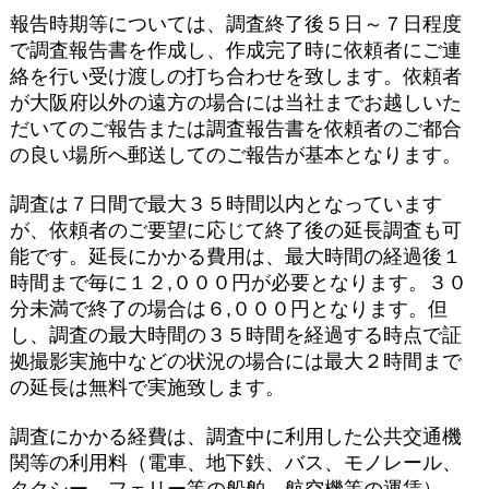
報告時期等については、調査終了後５日～７日程度
で調査報告書を作成し、作成完了時に依頼者にご連
絡を行い受け渡しの打ち合わせを致します。依頼者
が大阪府以外の遠方の場合には当社までお越しいた
だいてのご報告または調査報告書を依頼者のご都合
の良い場所へ郵送してのご報告が基本となります。
調査は７日間で最大３５時間以内となっています
が、依頼者のご要望に応じて終了後の延長調査も可
能です。延長にかかる費用は、最大時間の経過後１
時間まで毎に１２,０００円が必要となります。３０
分未満で終了の場合は６,０００円となります。但
し、調査の最大時間の３５時間を経過する時点で証
拠撮影実施中などの状況の場合には最大２時間まで
の延長は無料で実施致します。
調査にかかる経費は、調査中に利用した公共交通機
関等の利用料（電車、地下鉄、バス、モノレール、
タクシー、フェリー等の船舶、航空機等の運賃）、