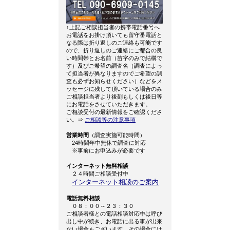
↑上記ご相談担当者の携帯電話番号へ
お電話をお掛け頂いても留守番電話と
なる際は折り返しのご連絡も可能です
ので、折り返しのご連絡にご都合の良
い時間帯とお名前（苗字のみで結構で
す）及びご希望の調査名（調査によっ
て担当者が異なりますのでご希望の調
査も必ずお知らせください）などをメ
ッセージに残して頂いている場合のみ
ご相談担当者より後刻もしくは後日等
にお電話をさせていただきます。
ご相談受付の最新情報をご確認くださ
い。⇒
ご相談等の注意事項
営業時間
（調査実施可能時間）
24時間年中無休で調査に対応
※事前にお申込みが必要です
インターネット無料相談
２４時間ご相談受付中
インターネット相談のご案内
電話無料相談
０８：００～２３：３０
ご相談者様との電話相談対応中は呼び
出し中が続き、お電話に出る事が出来
ない場合もございます。その場合には