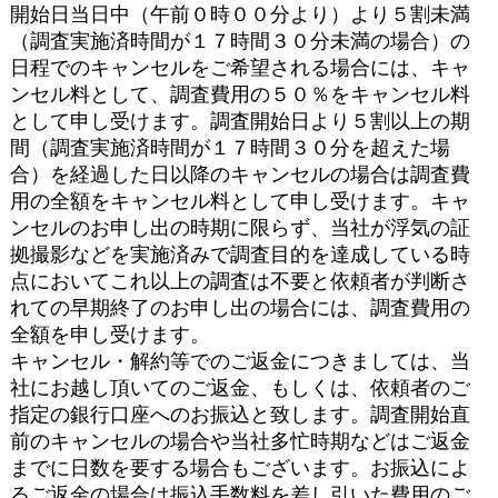
開始日当日中（午前０時００分より）より５割未満
（調査実施済時間が１７時間３０分未満の場合）の
日程でのキャンセルをご希望される場合には、キャ
ンセル料として、調査費用の５０％をキャンセル料
として申し受けます。調査開始日より５割以上の期
間（調査実施済時間が１７時間３０分を超えた場
合）を経過した日以降のキャンセルの場合は調査費
用の全額をキャンセル料として申し受けます。キャ
ンセルのお申し出の時期に限らず、当社が浮気の証
拠撮影などを実施済みで調査目的を達成している時
点においてこれ以上の調査は不要と依頼者が判断さ
れての早期終了のお申し出の場合には、調査費用の
全額を申し受けます。
キャンセル・解約等でのご返金につきましては、当
社にお越し頂いてのご返金、もしくは、依頼者のご
指定の銀行口座へのお振込と致します。調査開始直
前のキャンセルの場合や当社多忙時期などはご返金
までに日数を要する場合もございます。お振込によ
るご返金の場合は振込手数料を差し引いた費用のご