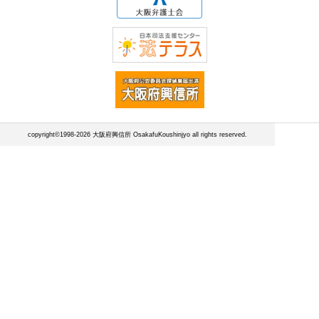
copyright©1998-2026 大阪府興信所 OsakafuKoushinjyo all rights reserved.