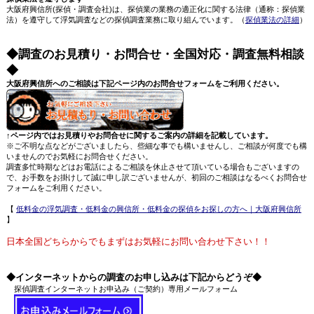
大阪府興信所(探偵・調査会社)は、探偵業の業務の適正化に関する法律（通称：探偵業
法）を遵守して浮気調査などの探偵調査業務に取り組んでいます。（
探偵業法の詳細
）
◆調査のお見積り・お問合せ・全国対応・調査無料相談
◆
大阪府興信所へのご相談は下記ページ内のお問合せフォームをご利用ください。
↑ページ内ではお見積りやお問合せに関するご案内の詳細を記載しています。
※ご不明な点などがございましたら、些細な事でも構いませんし、ご相談が何度でも構
いませんのでお気軽にお問合せください。
調査多忙時期などはお電話によるご相談を休止させて頂いている場合もございますの
で、お手数をお掛けして誠に申し訳ございませんが、初回のご相談はなるべくお問合せ
フォームをご利用ください。
【
低料金の浮気調査・低料金の興信所・低料金の探偵をお探しの方へ｜大阪府興信所
】
日本全国どちらからでもまずはお気軽にお問い合わせ下さい！！
◆インターネットからの調査のお申し込みは下記からどうぞ◆
探偵調査インターネットお申込み（ご契約）専用メールフォーム