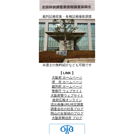
裁判証拠収集・各種証拠撮影調査
弁護士の無料紹介なども可能です
【 LINK 】
大阪府 ホームページ
堺 市 ホームページ
裁判所 ホームページ
警察庁 ウェブサイト
大阪府警ウェブサイト
政府広報オンライン
流出画像URL特定調査
調査会社の社長ブログ
岡山の女探偵のブログ
大阪府興信所 ブログ