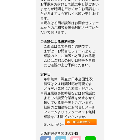
お手数をお掛けして誠に申し訳ござい
ませんが時間を空けてからお電話をい
ただきますよう宜しくお願い申し上げ
ます。
※現在は初回相談等はお問合せフォー
ムからのご相談を優先対応させていた
だいております。
ご面談による無料相談
ご面談は全て事前予約制です。
まずは、お問合せフォームよりご
相談の上、ご面談へと進まれる場
合にはご都合の良い日時等を事前
にご確認の上ご予約ください。
定休日
年中無休（調査は日本全国対応）
調査は２４時間対応が可能です
どうぞお気軽にご相談ください。
※調査業務多忙時期などはお電話に
よるご相談受付業務を休止させて
頂いている場合等もございます。
初回のご相談等はお問合せメール
フォームよりインターネット無料
相談をご利用くださいませ。
詳しくは コチラ⇒
大阪府興信所関連のSNS