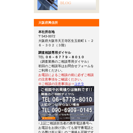
大阪府興信所
本社所在地
〒543-0072
大阪府大阪市天王寺区生玉前町１－２
６－３０２（３階）
調査相談専用ダイヤル
TEL
０６－６７７９－８０１０
（調査業務のご相談専用ダイヤル）
初回のご相談等はお問合せフォームを
ご利用ください。
お電話によるご相談の前に必ずご相談
の注意事項をご確認ください。
※ご相談の注意事項は⇒
コチラ
↑上記ご相談担当者の携帯電話番号へ
お電話をお掛け頂いても留守番電話と
なる際は折り返しのご連絡も可能です