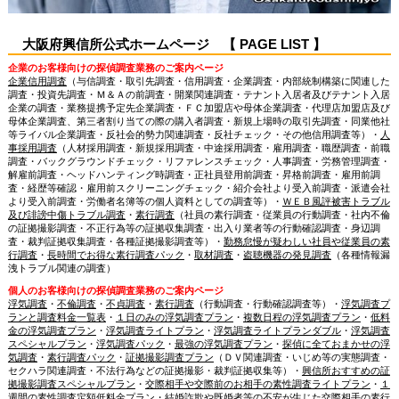
大阪府興信所公式ホームページ 【 PAGE LIST 】
企業のお客様向けの探偵調査業務のご案内ページ
企業信用調査
（与信調査・取引先調査・信用調査・企業調査・内部統制構築に関連した
調査・投資先調査・Ｍ＆Ａの前調査・開業関連調査・テナント入居者及びテナント入居
企業の調査・業務提携予定先企業調査・ＦＣ加盟店や母体企業調査・代理店加盟店及び
母体企業調査、第三者割り当ての際の購入者調査・新規上場時の取引先調査・同業他社
等ライバル企業調査・反社会的勢力関連調査・反社チェック・その他信用調査等）・
人
事採用調査
（人材採用調査・新規採用調査・中途採用調査・雇用調査・職歴調査・前職
調査・バックグラウンドチェック・リファレンスチェック・人事調査・労務管理調査・
解雇前調査・ヘッドハンティング時調査・正社員登用前調査・昇格前調査・雇用前調
査・経歴等確認・雇用前スクリーニングチェック・紹介会社より受入前調査・派遣会社
より受入前調査・労働者名簿等の個人資料としての調査等）・
ＷＥＢ風評被害トラブル
及び誹謗中傷トラブル調査
・
素行調査
（社員の素行調査・従業員の行動調査・社内不倫
の証拠撮影調査・不正行為等の証拠収集調査・出入り業者等の行動確認調査・身辺調
査・裁判証拠収集調査・各種証拠撮影調査等）・
勤務怠慢が疑わしい社員や従業員の素
行調査
・
長時間でお得な素行調査パック
・
取材調査
・
盗聴機器の発見調査
（各種情報漏
洩トラブル関連の調査）
個人のお客様向けの探偵調査業務のご案内ページ
浮気調査
・
不倫調査
・
不貞調査
・
素行調査
（行動調査・行動確認調査等）・
浮気調査プ
ランと調査料金一覧表
・
１日のみの浮気調査プラン
・
複数日程の浮気調査プラン
・
低料
金の浮気調査プラン
・
浮気調査ライトプラン
・
浮気調査ライトプランダブル
・
浮気調査
スペシャルプラン
・
浮気調査パック
・
最強の浮気調査プラン
・
探偵に全ておまかせの浮
気調査
・
素行調査パック
・
証拠撮影調査プラン
（ＤＶ関連調査・いじめ等の実態調査・
セクハラ関連調査・不法行為などの証拠撮影・裁判証拠収集等）・
興信所おすすめの証
拠撮影調査スペシャルプラン
・
交際相手や交際前のお相手の素性調査ライトプラン
・
１
週間の素性調査定額低料金プラン
・
結婚詐欺や既婚者等の不安が生じた交際相手の素行