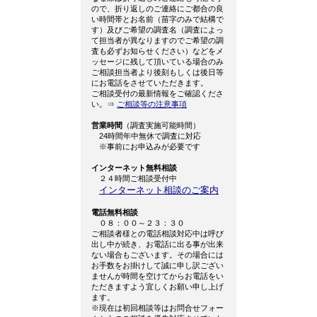
ので、折り返しのご連絡にご都合の良
い時間帯とお名前（苗字のみで結構で
す）及びご希望の調査名（調査によっ
て担当者が異なりますのでご希望の調
査も必ずお知らせください）などをメ
ッセージに残して頂いている場合のみ
ご相談担当者より後刻もしくは後日等
にお電話をさせていただきます。
ご相談受付の最新情報をご確認くださ
い。⇒
ご相談等の注意事項
営業時間
（調査実施可能時間）
24時間年中無休で調査に対応
※事前にお申込みが必要です
インターネット無料相談
２４時間ご相談受付中
インターネット相談のご案内
電話無料相談
０８：００～２３：３０
ご相談者様との電話相談対応中は呼び
出し中が続き、お電話に出る事が出来
ない場合もございます。その場合には
お手数をお掛けして誠に申し訳ござい
ませんが時間を空けてからお電話をい
ただきますよう宜しくお願い申し上げ
ます。
※現在は初回相談等はお問合せフォー