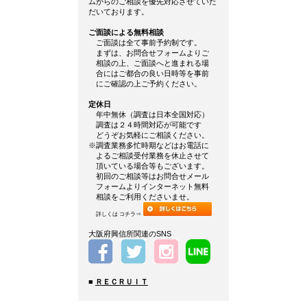
ムからのご相談を優先対応させていた
だいております。
ご面談による無料相談
ご面談は全て事前予約制です。
まずは、お問合せフォームよりご
相談の上、ご面談へと進まれる場
合にはご都合の良い日時等を事前
にご確認の上ご予約ください。
定休日
年中無休（調査は日本全国対応）
調査は２４時間対応が可能です
どうぞお気軽にご相談ください。
※調査業務多忙時期などはお電話に
よるご相談受付業務を休止させて
頂いている場合等もございます。
初回のご相談等はお問合せメール
フォームよりインターネット無料
相談をご利用くださいませ。
詳しくは コチラ⇒
大阪府興信所関連のSNS
■
ＲＥＣＲＵＩＴ