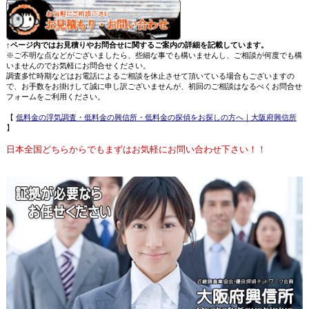
↑ページ内ではお見積りやお問合せに関するご案内の詳細を記載しています。
※ご不明な点などがございましたら、些細な事でも構いませんし、ご相談が何度でも構
いませんのでお気軽にお問合せください。
調査多忙時期などはお電話によるご相談を休止させて頂いている場合もございますの
で、お手数をお掛けして誠に申し訳ございませんが、初回のご相談はなるべくお問合せ
フォームをご利用ください。
【
低料金の浮気調査・低料金の興信所・低料金の探偵をお探しの方へ｜大阪府興信所
】
日本全国どちらからでもまずはお気軽にお問い合わせ下さい！！