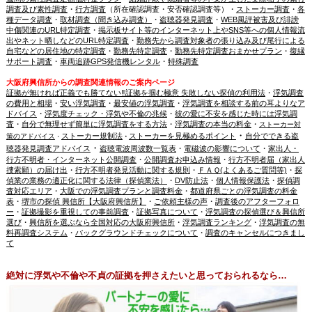
調査及び素性調査
・
行方調査
（所在確認調査・安否確認調査等）・
ストーカー調査
・
各
種データ調査
・
取材調査（聞き込み調査）
・
盗聴器発見調査
・
WEB風評被害及び誹謗
中傷関連のURL特定調査
・
掲示板サイト等のインターネット上やSNS等への個人情報流
出やネット晒しなどのURL特定調査
・
勤務先から調査対象者の張り込み及び尾行による
自宅などの居住地の特定調査
・
勤務先特定調査
・
勤務先特定調査おまかせプラン
・
復縁
サポート調査
・
車両追跡GPS発信機レンタル
・
特殊調査
大阪府興信所からの調査関連情報のご案内ページ
証拠が無ければ正義でも勝てない‼証拠を掴む極意 失敗しない探偵の利用法
・
浮気調査
の費用と相場
・
安い浮気調査
・
最安値の浮気調査
・
浮気調査を相談する前の耳よりなア
ドバイス
・
浮気度チェック・浮気や不倫の兆候
・
彼の愛に不安を感じた時には浮気調
査
・
自分で無理せず簡単に浮気調査をする方法
・
浮気調査の本当の料金
・
ストーカー対
・
ストーカー規制法
ストーカーを見極めるポイント
自分でできる盗
策のアドバイス
・
・
・
聴器発見調査アドバイス
盗聴電波周波数一覧表
・
電磁波の影響について
・
家出人・
行方不明者・インターネット公開調査
・
公開調査お申込み情報
・
行方不明者届（家出人
捜索願）の届け出
・
行方不明者発見活動に関する規則
・
ＦＡＱ(よくあるご質問等)
・
探
偵業の業務の適正化に関する法律（探偵業法）
・
DV防止法
・
個人情報保護法
・
探偵調
査対応エリア
・
大阪での浮気調査プランと調査料金
・
都道府県ごとの浮気調査の料金
表
・
堺市の探偵 興信所【大阪府興信所】
・
ご依頼主様の声
・
調査後のアフターフォロ
ー
・
証拠撮影を重視しての事前調査
・
証拠写真について
・
浮気調査の探偵選び＆興信所
選び
・
興信所を選ぶなら全国対応の大阪府興信所
・
浮気調査ランキング
・
浮気調査の無
料再調査システム
・
バックグラウンドチェックについて
・
調査のキャンセルにつきまし
て
絶対に浮気や不倫や不貞の証拠を押さえたいと思っておられるなら…