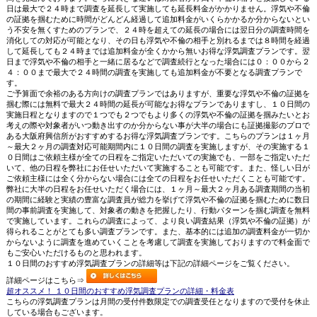
日は最大で２４時まで調査を延長して実施しても延長料金がかかりません。浮気や不倫
の証拠を掴むために時間がどんどん経過して追加料金がいくらかかるか分からないとい
う不安を無くすためのプランで、２４時を超えての延長の場合には翌日分の調査時間を
消化しての対応が可能となり、その日も浮気や不倫の相手と別れるまでは８時間を経過
して延長しても２４時までは追加料金が全くかから無いお得な浮気調査プランです。翌
日まで浮気や不倫の相手と一緒に居るなどで調査続行となった場合には０：００から２
４：００まで最大で２４時間の調査を実施しても追加料金が不要となる調査プランで
す。
ご予算面で余裕のある方向けの調査プランではありますが、重要な浮気や不倫の証拠を
掴む際には無料で最大２４時間の延長が可能なお得なプランでありますし、１０日間の
実施日程となりますので１つでも２つでもより多くの浮気や不倫の証拠を掴みたいとお
考えの際や対象者がいつ動き出すのか分からない事が大半の場合にも証拠撮影のプロで
ある大阪府興信所がおすすめするお得な浮気調査プランです。こちらのプランは１ヶ月
～最大２ヶ月の調査対応可能期間内に１０日間の調査を実施しますが、その実施する１
０日間はご依頼主様が全ての日程をご指定いただいての実施でも、一部をご指定いただ
いて、他の日程を弊社にお任せいただいて実施することも可能です。また、怪しい日が
ご依頼主様には全く分からない場合には全ての日程をお任せいただくことも可能です。
弊社に大半の日程をお任せいただく場合には、１ヶ月～最大２ヶ月ある調査期間の当初
の期間に経験と実績の豊富な調査員が総力を挙げて浮気や不倫の証拠を掴むために数日
間の事前調査を実施して、対象者の動きを把握したり、行動パターンを掴む調査を無料
で実施しています。これらの調査によって、より良い調査結果（浮気や不倫の証拠）が
得られることがとても多い調査プランです。また、基本的には追加の調査料金が一切か
からないように調査を進めていくことを考慮して調査を実施しておりますので料金面で
もご安心いただけるものと思われます。
１０日間のおすすめ浮気調査プランの詳細等は下記の詳細ページをご覧ください。
詳細ページはこちら⇒
超オススメ！ １０日間のおすすめ浮気調査プランの詳細・料金表
こちらの浮気調査プランは月間の受付件数限定での調査受任となりますので受付を休止
している場合もございます。