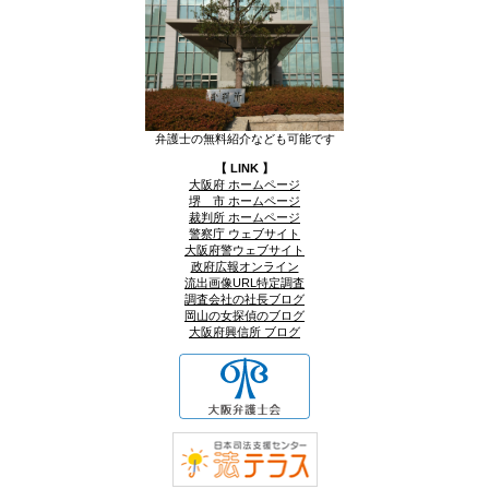
弁護士の無料紹介なども可能です
【 LINK 】
大阪府 ホームページ
堺 市 ホームページ
裁判所 ホームページ
警察庁 ウェブサイト
大阪府警ウェブサイト
政府広報オンライン
流出画像URL特定調査
調査会社の社長ブログ
岡山の女探偵のブログ
大阪府興信所 ブログ