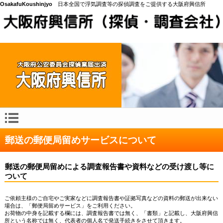
OsakafuKoushinjyo
日本全国で浮気調査等の探偵調査をご提供する大阪府興信所
郵送の郵便局留めサービスについて
郵送の郵便局留めによる調査報告書や資料などの受け渡し等に
ついて
ご依頼主様のご自宅やご実家などに調査報告書や証拠写真などの資料の郵送が出来ない
場合は、「郵便局留めサービス」をご利用ください。
お荷物の中身を記載する欄には、調査報告書では無く、「書類」と記載し、大阪府興信
所という名称では無く、代表者の個人名で発送手続きをさせて頂きます。