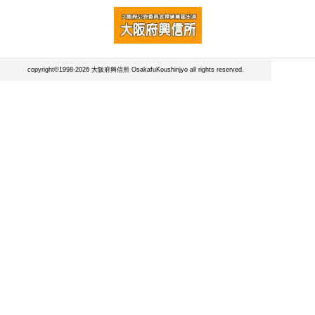
copyright©1998-2026 大阪府興信所 OsakafuKoushinjyo all rights reserved.