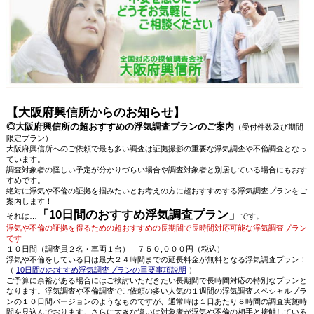
【大阪府興信所からのお知らせ】
◎大阪府興信所の超おすすめの浮気調査プランのご案内
（受付件数及び期間
限定プラン）
大阪府興信所へのご依頼で最も多い調査は証拠撮影の重要な浮気調査や不倫調査となっ
ています。
調査対象者の怪しい予定が分かりづらい場合や調査対象者と別居している場合にもおす
すめです。
絶対に浮気や不倫の証拠を掴みたいとお考えの方に超おすすめする浮気調査プランをご
案内します！
「10日間のおすすめ浮気調査プラン」
それは…
です。
浮気や不倫の証拠を得るための超おすすめの長期間で長時間対応可能な浮気調査プラン
です
１０日間（調査員２名・車両１台） ７５０,０００円（税込）
浮気や不倫をしている日は最大２４時間までの延長料金が無料となる浮気調査プラン！
（
10日間のおすすめ浮気調査プランの重要事項説明
）
ご予算に余裕がある場合にはご検討いただきたい長期間で長時間対応の特別なプランと
なります。浮気調査や不倫調査でご依頼の多い人気の１週間の浮気調査スペシャルプラ
ンの１０日間バージョンのようなものですが、通常時は１日あたり８時間の調査実施時
間を見込んでおります。さらに大きな違いは対象者が浮気や不倫の相手と接触している