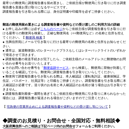
最寄りの郵便局に調査報告書を留め置きし、ご依頼主様が郵便局に引き取りに行き調査
報告書を直接お受け取りになるサービスです。
調査報告書を引き取られる際には、身分証明書や印鑑等を必ずご持参ください。
郵送の郵便局留め置きによる調査報告書や資料などの受け渡しのご利用方法の詳細
● お申し込みの際には必ず
こちらのページ
からご依頼主様が調査報告書を引き取りに行
ける最寄りの郵便局を検索し、正確な郵便局名（○○郵便局など）の名称と住所を控え
てください。【
郵便局 検索
】
● 当興信所宛にメールで引き取りに行ける最寄りの郵便局の名称と住所をお知らせくだ
さい。
● 通常は、速達郵便扱いのレターパックプラスもしくはレターパックライトのいずれか
で発送させて頂きます。
● 調査報告書の発送手続きが完了したら、ご依頼主様のメールアドレスに郵便物のお問
い合わせ番号をお送りいたします。
● そのお問い合わせ番号を「
郵便追跡サービス
」から検索し、郵便局に荷物が到着して
いることを確認してから、郵便局に調査報告書を引き取りにいらしてください。
● 郵便局で調査報告書を引き取られる際は、本人確認証（運転免許証、健康保険証、学
生証、パスポート、社員証等）と印鑑をご持参ください。調査報告書を引き取る際に本
人確認証が必要です。送り状のお名前と本人確認証のお名前が違う場合はお引き取りで
きません。
● 調査報告書到着後一週間を過ぎてもご依頼主様が郵便局に引き取りに来られなかった
場合には、調査報告書が返送される場合がございますのでご注意ください。
【
宅急便の営業所止めによる調査報告書や資料などの受け渡し等について
】
◆調査のお見積り・お問合せ・全国対応・無料相談◆
大阪府興信所へのご相談は下記ページ内のお問合せフォームをご利用ください。