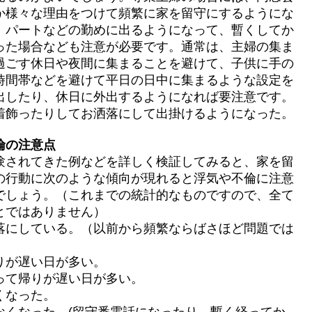
か様々な理由をつけて頻繁に家を留守にするようにな
、パートなどの勤めに出るようになって、暫くしてか
った場合なども注意が必要です。通常は、主婦の集ま
過ごす休日や夜間に集まることを避けて、子供に手の
時間帯などを避けて平日の日中に集まるような設定を
出したり、休日に外出するようになれば要注意です。
着飾ったりしてお洒落にして出掛けるようになった。
倫の注意点
験されてきた例などを詳しく検証してみると、家を留
の行動に次のような傾向が現れると浮気や不倫に注意
でしょう。（これまでの統計的なものですので、全て
とではありません）
落にしている。（以前から頻繁ならばさほど問題では
りが遅い日が多い。
って帰りが遅い日が多い。
くなった。
なくなった。(留守番電話になったり、暫く経ってか