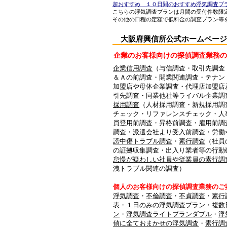
超おすすめ １０日間のおすすめ浮気調査プ
こちらの浮気調査プランは月間の受付件数限
その他の日程の定額で低料金の調査プラン等
大阪府興信所公式ホームページ 【 
企業のお客様向けの探偵調査業務の
企業信用調査
（与信調査・取引先調査
＆Ａの前調査・開業関連調査・テナン
加盟店や母体企業調査・代理店加盟店
引先調査・同業他社等ライバル企業調
採用調査
（人材採用調査・新規採用調
チェック・リファレンスチェック・人
員登用前調査・昇格前調査・雇用前調
調査・派遣会社より受入前調査・労働
謗中傷トラブル調査
・
素行調査
（社員
の証拠収集調査・出入り業者等の行動
怠慢が疑わしい社員や従業員の素行調
洩トラブル関連の調査）
個人のお客様向けの探偵調査業務のご
浮気調査
・
不倫調査
・
不貞調査
・
素行
表
・
１日のみの浮気調査プラン
・
複数
ン
・
浮気調査ライトプランダブル
・
浮
偵に全ておまかせの浮気調査
・
素行調