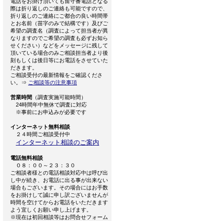
電話をお掛け頂いても留守番電話となる
際は折り返しのご連絡も可能ですので、
折り返しのご連絡にご都合の良い時間帯
とお名前（苗字のみで結構です）及びご
希望の調査名（調査によって担当者が異
なりますのでご希望の調査も必ずお知ら
せください）などをメッセージに残して
頂いている場合のみご相談担当者より後
刻もしくは後日等にお電話をさせていた
だきます。
ご相談受付の最新情報をご確認くださ
い。⇒
ご相談等の注意事項
営業時間
（調査実施可能時間）
24時間年中無休で調査に対応
※事前にお申込みが必要です
インターネット無料相談
２４時間ご相談受付中
インターネット相談のご案内
電話無料相談
０８：００～２３：３０
ご相談者様との電話相談対応中は呼び出
し中が続き、お電話に出る事が出来ない
場合もございます。その場合にはお手数
をお掛けして誠に申し訳ございませんが
時間を空けてからお電話をいただきます
よう宜しくお願い申し上げます。
※現在は初回相談等はお問合せフォーム