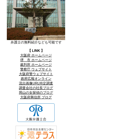
弁護士の無料紹介なども可能です
【 LINK 】
大阪府 ホームページ
堺 市 ホームページ
裁判所 ホームページ
警察庁 ウェブサイト
大阪府警ウェブサイト
政府広報オンライン
流出画像URL特定調査
調査会社の社長ブログ
岡山の女探偵のブログ
大阪府興信所 ブログ