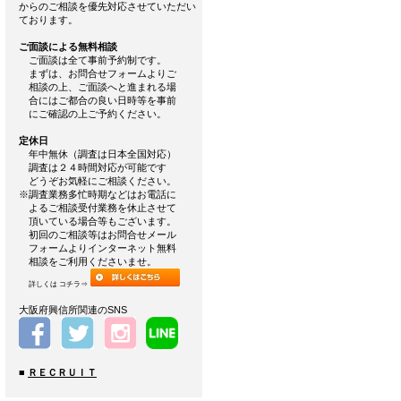
からのご相談を優先対応させていただい
ております。
ご面談による無料相談
ご面談は全て事前予約制です。
まずは、お問合せフォームよりご
相談の上、ご面談へと進まれる場
合にはご都合の良い日時等を事前
にご確認の上ご予約ください。
定休日
年中無休（調査は日本全国対応）
調査は２４時間対応が可能です
どうぞお気軽にご相談ください。
※調査業務多忙時期などはお電話に
よるご相談受付業務を休止させて
頂いている場合等もございます。
初回のご相談等はお問合せメール
フォームよりインターネット無料
相談をご利用くださいませ。
詳しくは コチラ⇒
大阪府興信所関連のSNS
■
ＲＥＣＲＵＩＴ