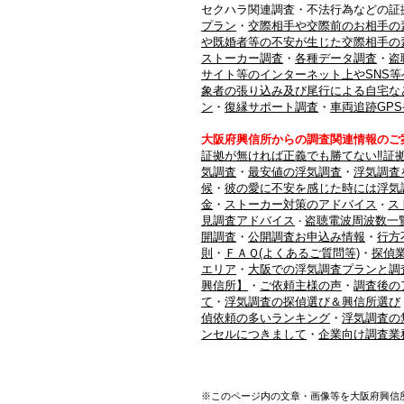
セクハラ関連調査・不法行為などの証
プラン
・
交際相手や交際前のお相手の
や既婚者等の不安が生じた交際相手の
ストーカー調査
・
各種データ調査
・
盗
サイト等のインターネット上やSNS等
象者の張り込み及び尾行による自宅な
ン
・
復縁サポート調査
・
車両追跡GP
大阪府興信所からの調査関連情報のご
証拠が無ければ正義でも勝てない‼証
気調査
・
最安値の浮気調査
・
浮気調査
候
・
彼の愛に不安を感じた時には浮気
金
・
ストーカー対策のアドバイス
ス
・
見調査アドバイス
盗聴電波周波数一
・
開調査
・
公開調査お申込み情報
・
行方
則
・
ＦＡＱ(よくあるご質問等)
・
探偵
エリア
・
大阪での浮気調査プランと調
興信所】
・
ご依頼主様の声
・
調査後の
て
・
浮気調査の探偵選び＆興信所選び
偵依頼の多いランキング
・
浮気調査の
ンセルにつきまして
・
企業向け調査業
※このページ内の文章・画像等を大阪府興信