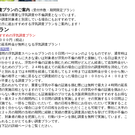
査プランのご案内
（受付件数・期間限定プラン）
拠撮影の重要な浮気調査や不倫調査となっています。
や調査対象者と別居している場合にもおすすめです。
の方に超おすすめする浮気調査プランをご案内します！
ラン
すすめの浮気調査プラン
０００円（税込）
の延長料金が無料となる浮気調査プラン！
項説明
）
週間の浮気調査スペシャルプランの１０日間バージョンのようなものですが、通常時は
おります。さらに大きな違いは対象者が浮気や不倫の相手と接触している日は最大で２
がかかりません。浮気や不倫の証拠を掴むために時間がどんどん経過して追加料金がい
するためのプランで、２４時を超えての延長の場合には翌日分の調査時間を消化しての
手と別れるまでは８時間を経過して延長しても２４時までは追加料金が全くかから無い
不倫の相手と一緒に居るなどで調査続行となった場合には０：００から２４：００まで
が不要となる調査プランです。
と思われがちですが、重要な浮気や不倫の証拠を掴む際には無料で最大２４時間の延長
間の実施日程となりますので１つでも２つでもより多くの浮気や不倫の証拠を掴みたい
からない事が大半の場合にも証拠撮影のプロである大阪府興信所がおすすめするお得な
月～最大２ヶ月の期間内に１０日間の調査を実施しますが、その実施する１０日間はご
実施でも、一部をご指定いただいて、他の日程を弊社にお任せいただいて実施すること
は全く分からない場合には全ての日程をお任せいただくことも可能です。弊社に大半の
大２ヶ月の期間の当初の期間に経験と実績の豊富な調査員が総力を挙げて浮気や不倫の
て、対象者の動きを把握したり、行動パターンを掴む調査を無料で実施しています。こ
られることがとても多い調査プランです。
は下記の詳細ページをご覧ください。