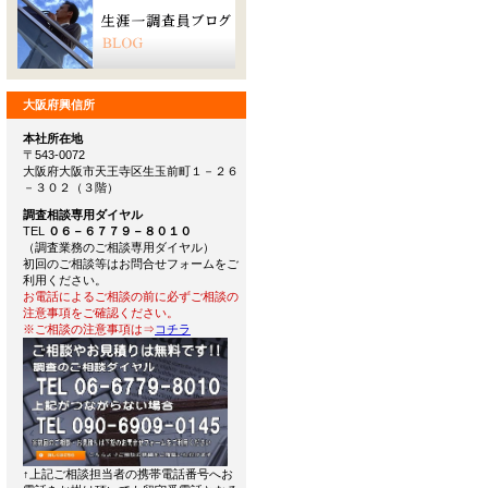
大阪府興信所
本社所在地
〒543-0072
大阪府大阪市天王寺区生玉前町１－２６
－３０２（３階）
調査相談専用ダイヤル
TEL
０６－６７７９－８０１０
（調査業務のご相談専用ダイヤル）
初回のご相談等はお問合せフォームをご
利用ください。
お電話によるご相談の前に必ずご相談の
注意事項をご確認ください。
※ご相談の注意事項は⇒
コチラ
↑上記ご相談担当者の携帯電話番号へお