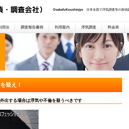
OsakafuKoushinjyo
日本全国で浮気調査等の探偵
利用法
調査報告書例
利用案内
浮気調査
料金表
倫を疑え！
外出する場合は浮気や不倫を疑うべきです