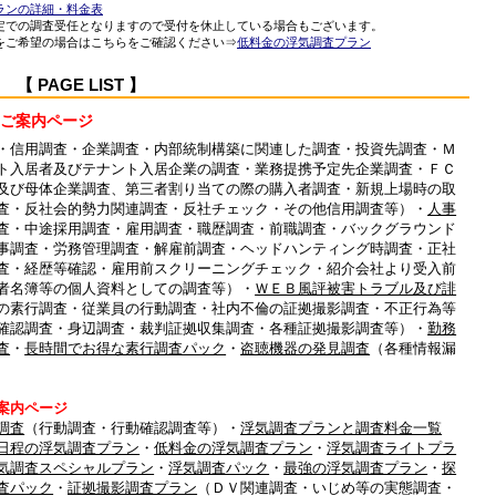
ランの詳細・料金表
定での調査受任となりますので受付を休止している場合もございます。
をご希望の場合はこちらをご確認ください⇒
低料金の浮気調査プラン
PAGE LIST 】
ご案内ページ
・信用調査・企業調査・内部統制構築に関連した調査・投資先調査・Ｍ
ト入居者及びテナント入居企業の調査・業務提携予定先企業調査・ＦＣ
及び母体企業調査、第三者割り当ての際の購入者調査・新規上場時の取
査・反社会的勢力関連調査・反社チェック・その他信用調査等）・
人事
査・中途採用調査・雇用調査・職歴調査・前職調査・バックグラウンド
事調査・労務管理調査・解雇前調査・ヘッドハンティング時調査・正社
査・経歴等確認・雇用前スクリーニングチェック・紹介会社より受入前
者名簿等の個人資料としての調査等）・
ＷＥＢ風評被害トラブル及び誹
の素行調査・従業員の行動調査・社内不倫の証拠撮影調査・不正行為等
確認調査・身辺調査・裁判証拠収集調査・各種証拠撮影調査等）・
勤務
査
・
長時間でお得な素行調査パック
・
盗聴機器の発見調査
（各種情報漏
案内ページ
調査
（行動調査・行動確認調査等）・
浮気調査プランと調査料金一覧
日程の浮気調査プラン
・
低料金の浮気調査プラン
・
浮気調査ライトプラ
気調査スペシャルプラン
・
浮気調査パック
・
最強の浮気調査プラン
・
探
査パック
・
証拠撮影調査プラン
（ＤＶ関連調査・いじめ等の実態調査・