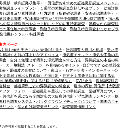
拠撮影・裁判証拠収集等）・
興信所おすすめの証拠撮影調査スペシャル
素性調査ライトプラン
・
１週間の素性調査定額低料金プラン
・
結婚詐欺
素行調査及び素性調査
・
行方調査
（所在確認調査・安否確認調査等）・
聴器発見調査
・
WEB風評被害及び誹謗中傷関連のURL特定調査
・
掲示板
への個人情報流出やネット晒しなどのURL特定調査
・
勤務先から調査対
どの居住地の特定調査
・
勤務先特定調査
・
勤務先特定調査おまかせプラ
S発信機レンタル
・
特殊調査
案内ページ
拠を掴む極意 失敗しない探偵の利用法
・
浮気調査の費用と相場
・
安い浮
を相談する前の耳よりなアドバイス
・
浮気度チェック・浮気や不倫の兆
調査
・
自分で無理せず簡単に浮気調査をする方法
・
浮気調査の本当の料
トーカー規制法
ストーカーを見極めるポイント
自分でできる盗聴器発
・
・
覧表
・
電磁波の影響について
・
家出人・行方不明者・インターネット公
不明者届（家出人捜索願）の届け出
・
行方不明者発見活動に関する規
業の業務の適正化に関する法律（探偵業法）
・
DV防止法
・
探偵調査対応
査料金
・
都道府県ごとの浮気調査の料金表
・
堺市の探偵 興信所【大阪府
アフターフォロー
・
証拠撮影を重視しての事前調査
・
証拠写真につい
・
興信所を選ぶなら全国対応の大阪府興信所
・
浮気調査ランキング
・
探
無料再調査システム
・
バックグラウンドチェックについて
・
調査のキャ
務リンク
・
個人向け調査業務リンク
・
調査関連情報リンク
所の許可無く転載することを禁止します。