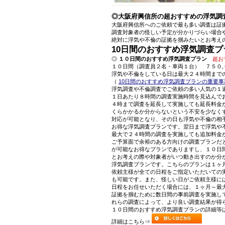
◎大阪府興信所の超おすすめの浮気調
大阪府興信所へのご依頼で最も多い調査は証
調査対象者の怪しい予定が分かりづらい場合
絶対に浮気や不倫の証拠を掴みたいとお考え
10日間のおすすめ浮気調査プ
◎
１０日間のおすすめ浮気調査プラン
超お
１０日間（調査員２名・車両１台） ７５０,
浮気や不倫をしている日は最大２４時間まで
（
10日間のおすすめ浮気調査プランの重要事
浮気調査や不倫調査でご依頼の多い人気の１
１日あたり８時間の調査実施時間を見込んで
４時まで調査を延長して実施しても延長料金
くらかかるか分からないという不安を少なく
対応が可能となり、その日も浮気や不倫の相
お得な浮気調査プランです。翌日まで浮気や
最大で２４時間の調査を実施しても追加料金
ご予算面で余裕のある方向けの調査プランだ
が可能なお得なプランでありますし、１０日
とお考えの際や対象者がいつ動き出すのか分
浮気調査プランです。こちらのプランは１ヶ
依頼主様が全ての日程をご指定いただいての
も可能です。また、怪しい日がご依頼主様に
日程をお任せいただく場合には、１ヶ月～最
証拠を掴むために数日間の事前調査を実施し
れらの調査によって、より良い調査結果が得
１０日間のおすすめ浮気調査プランの詳細等
詳細はこちら⇒