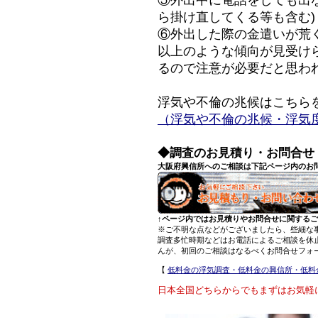
ら掛け直してくる等も含む)
⑥外出した際の金遣いが荒
以上のような傾向が見受け
るので注意が必要だと思わ
浮気や不倫の兆候はこちら
（浮気や不倫の兆候・浮気
◆調査のお見積り・お問合せ
大阪府興信所へのご相談は下記ページ内のお
↑ページ内ではお見積りやお問合せに関する
※ご不明な点などがございましたら、些細な
調査多忙時期などはお電話によるご相談を休
んが、初回のご相談はなるべくお問合せフォ
【
低料金の浮気調査・低料金の興信所・低料
日本全国どちらからでもまずはお気軽