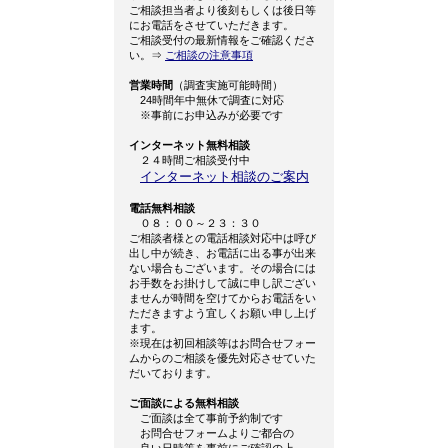
ご相談担当者より後刻もしくは後日等
にお電話をさせていただきます。
ご相談受付の最新情報をご確認くださ
い。⇒
ご相談の注意事項
営業時間
（調査実施可能時間）
24時間年中無休で調査に対応
※事前にお申込みが必要です
インターネット無料相談
２４時間ご相談受付中
インターネット相談のご案内
電話無料相談
０８：００～２３：３０
ご相談者様との電話相談対応中は呼び
出し中が続き、お電話に出る事が出来
ない場合もございます。その場合には
お手数をお掛けして誠に申し訳ござい
ませんが時間を空けてからお電話をい
ただきますよう宜しくお願い申し上げ
ます。
※現在は初回相談等はお問合せフォー
ムからのご相談を優先対応させていた
だいております。
ご面談による無料相談
ご面談は全て事前予約制です
お問合せフォームよりご都合の