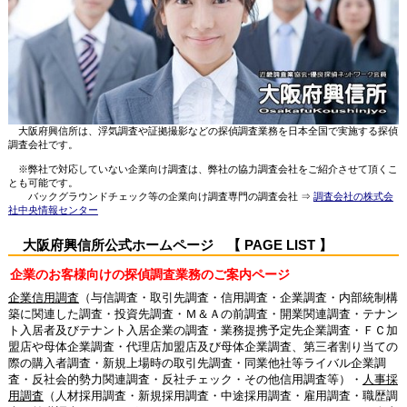
大阪府興信所は、浮気調査や証拠撮影などの探偵調査業務を日本全国で実施する探偵
調査会社です。
※弊社で対応していない企業向け調査は、弊社の協力調査会社をご紹介させて頂くこ
とも可能です。
バックグラウンドチェック等の企業向け調査専門の調査会社 ⇒
調査会社の株式会
社中央情報センター
大阪府興信所公式ホームページ 【 PAGE LIST 】
企業のお客様向けの探偵調査業務のご案内ページ
企業信用調査
（与信調査・取引先調査・信用調査・企業調査・内部統制構
築に関連した調査・投資先調査・Ｍ＆Ａの前調査・開業関連調査・テナン
ト入居者及びテナント入居企業の調査・業務提携予定先企業調査・ＦＣ加
盟店や母体企業調査・代理店加盟店及び母体企業調査、第三者割り当ての
際の購入者調査・新規上場時の取引先調査・同業他社等ライバル企業調
査・反社会的勢力関連調査・反社チェック・その他信用調査等）・
人事採
用調査
（人材採用調査・新規採用調査・中途採用調査・雇用調査・職歴調