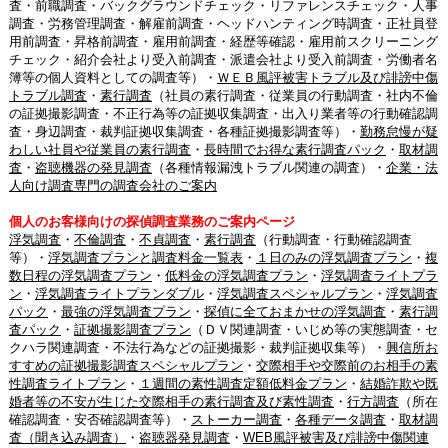
査・前職調査・バックグラウンドチェック・リファレンスチェック・人事
調査・労務管理調査・解雇前調査・ヘッドハンティング時調査・正社員登
用前調査・昇格前調査・雇用前調査・経歴等確認・雇用前スクリーニング
チェック・紹介会社より受入前調査・派遣会社より受入前調査・労働者名
簿等の個人資料としての調査等）・
ＷＥＢ風評被害トラブル及び誹謗中傷
トラブル調査
・
素行調査
（社員の素行調査・従業員の行動調査・社内不倫
の証拠撮影調査・不正行為等の証拠収集調査・出入り業者等の行動確認調
査・身辺調査・裁判証拠収集調査・各種証拠撮影調査等）・
勤務怠慢が疑
わしい社員や従業員の素行調査
・
長時間でお得な素行調査パック
・
取材調
査
・
盗聴機器の発見調査
（各種情報漏洩トラブル関連の調査）・
企業・法
人向け調査専門の調査会社のご案内
個人のお客様向けの探偵調査業務のご案内ページ
浮気調査
・
不倫調査
・
不貞調査
・
素行調査
（行動調査・行動確認調査
等）・
浮気調査プランと調査料金一覧表
・
１日のみの浮気調査プラン
・
複
数日程の浮気調査プラン
・
低料金の浮気調査プラン
・
浮気調査ライトプラ
ン
・
浮気調査ライトプランダブル
・
浮気調査スペシャルプラン
・
浮気調査
パック
・
最強の浮気調査プラン
・
探偵に全ておまかせの浮気調査
・
素行調
査パック
・
証拠撮影調査プラン
（ＤＶ関連調査・いじめ等の実態調査・セ
クハラ関連調査・不法行為などの証拠撮影・裁判証拠収集等）・
興信所お
すすめの証拠撮影調査スペシャルプラン
・
交際相手や交際前のお相手の素
性調査ライトプラン
・
１週間の素性調査定額低料金プラン
・
結婚詐欺や既
婚者等の不安が生じた交際相手の素行調査及び素性調査
・
行方調査
（所在
確認調査・安否確認調査等）・
ストーカー調査
・
各種データ調査
・
取材調
査（聞き込み調査）
・
盗聴器発見調査
・
WEB風評被害及び誹謗中傷関連