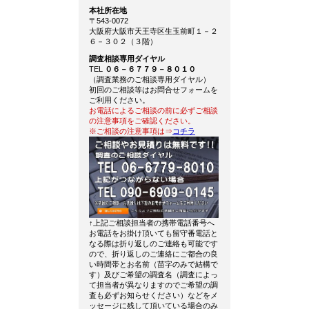
本社所在地
〒543-0072
大阪府大阪市天王寺区生玉前町１－２
６－３０２（３階）
調査相談専用ダイヤル
TEL
０６－６７７９－８０１０
（調査業務のご相談専用ダイヤル）
初回のご相談等はお問合せフォームを
ご利用ください。
お電話によるご相談の前に必ずご相談
の注意事項をご確認ください。
※ご相談の注意事項は⇒
コチラ
↑上記ご相談担当者の携帯電話番号へ
お電話をお掛け頂いても留守番電話と
なる際は折り返しのご連絡も可能です
ので、折り返しのご連絡にご都合の良
い時間帯とお名前（苗字のみで結構で
す）及びご希望の調査名（調査によっ
て担当者が異なりますのでご希望の調
査も必ずお知らせください）などをメ
ッセージに残して頂いている場合のみ