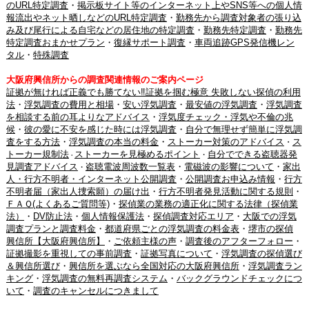
のURL特定調査
・
掲示板サイト等のインターネット上やSNS等への個人情
報流出やネット晒しなどのURL特定調査
・
勤務先から調査対象者の張り込
み及び尾行による自宅などの居住地の特定調査
・
勤務先特定調査
・
勤務先
特定調査おまかせプラン
・
復縁サポート調査
・
車両追跡GPS発信機レン
タル
・
特殊調査
大阪府興信所からの調査関連情報のご案内ページ
証拠が無ければ正義でも勝てない‼証拠を掴む極意 失敗しない探偵の利用
法
・
浮気調査の費用と相場
・
安い浮気調査
・
最安値の浮気調査
・
浮気調査
を相談する前の耳よりなアドバイス
・
浮気度チェック・浮気や不倫の兆
候
・
彼の愛に不安を感じた時には浮気調査
・
自分で無理せず簡単に浮気調
査をする方法
・
浮気調査の本当の料金
・
ストーカー対策のアドバイス
ス
・
トーカー規制法
ストーカーを見極めるポイント
自分でできる盗聴器発
・
・
見調査アドバイス
盗聴電波周波数一覧表
・
電磁波の影響について
・
家出
・
人・行方不明者・インターネット公開調査
・
公開調査お申込み情報
・
行方
不明者届（家出人捜索願）の届け出
・
行方不明者発見活動に関する規則
・
ＦＡＱ(よくあるご質問等)
・
探偵業の業務の適正化に関する法律（探偵業
法）
・
DV防止法
・
個人情報保護法
・
探偵調査対応エリア
・
大阪での浮気
調査プランと調査料金
・
都道府県ごとの浮気調査の料金表
・
堺市の探偵
興信所【大阪府興信所】
・
ご依頼主様の声
・
調査後のアフターフォロー
・
証拠撮影を重視しての事前調査
・
証拠写真について
・
浮気調査の探偵選び
＆興信所選び
・
興信所を選ぶなら全国対応の大阪府興信所
・
浮気調査ラン
キング
・
浮気調査の無料再調査システム
・
バックグラウンドチェックにつ
いて
・
調査のキャンセルにつきまして