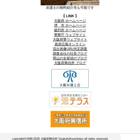
弁護士の無料紹介等も可能です
【 LINK 】
大阪府 ホームページ
堺 市 ホームページ
裁判所 ホームページ
警察庁 ウェブサイト
大阪府警ウェブサイト
政府広報オンライン
流出画像URL特定調査
調査会社の社長ブログ
岡山の女探偵のブログ
大阪府興信所 ブログ
copyright©1998-2026 大阪府興信所 OsakafuKoushinjyo all rights reserved.