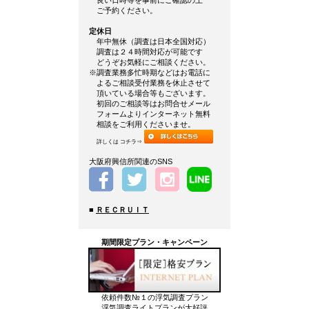
良い日時等を事前にご確認の上
ご予約ください。
定休日
年中無休（調査は日本全国対応）
調査は２４時間対応が可能です
どうぞお気軽にご相談ください。
※調査業務多忙時期などはお電話に
よるご相談受付業務を休止させて
頂いている場合等もございます。
初回のご相談等はお問合せメール
フォームよりインターネット無料
相談をご利用くださいませ。
詳しくは コチラ⇒
大阪府興信所関連のSNS
■
ＲＥＣＲＵＩＴ
期間限定プラン・キャンペーン
依頼件数№１の浮気調査プラン
浮気調査ライトプランが大好評