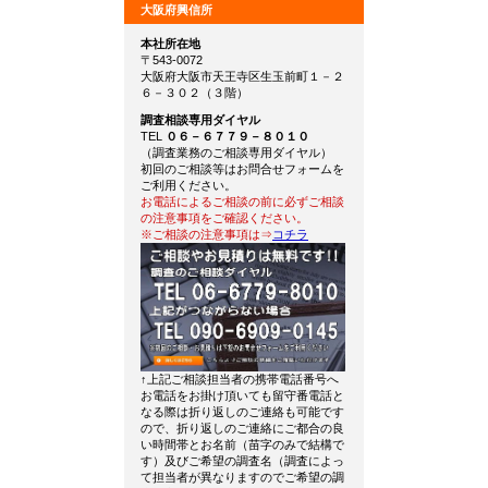
大阪府興信所
本社所在地
〒543-0072
大阪府大阪市天王寺区生玉前町１－２
６－３０２（３階）
調査相談専用ダイヤル
TEL
０６－６７７９－８０１０
（調査業務のご相談専用ダイヤル）
初回のご相談等はお問合せフォームを
ご利用ください。
お電話によるご相談の前に必ずご相談
の注意事項をご確認ください。
※ご相談の注意事項は⇒
コチラ
↑上記ご相談担当者の携帯電話番号へ
お電話をお掛け頂いても留守番電話と
なる際は折り返しのご連絡も可能です
ので、折り返しのご連絡にご都合の良
い時間帯とお名前（苗字のみで結構で
す）及びご希望の調査名（調査によっ
て担当者が異なりますのでご希望の調