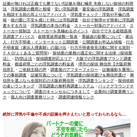
証拠が無ければ正義でも勝てない‼証拠を掴む極意 失敗しない探偵の利用
法
・
浮気調査の費用と相場
・
安い浮気調査
・
最安値の浮気調査
・
浮気調査
を相談する前の耳よりなアドバイス
・
浮気度チェック・浮気や不倫の兆
候
・
彼の愛に不安を感じた時には浮気調査
・
自分で無理せず簡単に浮気調
査をする方法
・
浮気調査の本当の料金
・
ストーカー対策のアドバイス
ス
・
トーカー規制法
ストーカーを見極めるポイント
自分でできる盗聴器発
・
・
見調査アドバイス
盗聴電波周波数一覧表
・
電磁波の影響について
・
家出
・
人・行方不明者・インターネット公開調査
・
公開調査お申込み情報
・
行方
不明者届（家出人捜索願）の届け出
・
行方不明者発見活動に関する規則
・
ＦＡＱ(よくあるご質問等)
・
探偵業の業務の適正化に関する法律（探偵業
法）
・
DV防止法
・
探偵調査対応エリア
・
大阪での浮気調査プランと調査
料金
・
都道府県ごとの浮気調査の料金表
・
堺市の探偵 興信所【大阪府興
信所】
・
ご依頼主様の声
・
調査後のアフターフォロー
・
証拠撮影を重視し
ての事前調査
・
証拠写真について
・
浮気調査の探偵選び＆興信所選び
・
興
信所を選ぶなら全国対応の大阪府興信所
・
浮気調査ランキング
・
探偵依頼
の多いランキング
・
浮気調査の無料再調査システム
・
バックグラウンドチ
ェックについて
・
調査のキャンセルにつきまして
・
企業向け調査業務リン
ク
・
個人向け調査業務リンク
・
調査関連情報リンク
絶対に浮気や不倫や不貞の証拠を押さえたいと思っておられるなら…