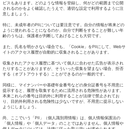
ビスもあります。どのような情報を登録し、何がどの範囲まで公開
されるのかをよく確認したうえで、適切な設定で利用するように注
意しましょう。
特に、未成年者のPIIについては要注意です。自分の情報が将来どの
ように使われることになるのか、自分で判断をすることが難しい年
齢のうちは、保護者が判断してあげることも大切です。
また、氏名を明かさない場合でも、「Cookie」をPIIにして、Webサ
イトのアクセス履歴が自動的に収集されることがあります。
収集されたアクセス履歴に基づいて個人に合わせた広告が表示され
たりすることがありますが、そういった収集を望まない場合、拒否
する（オプトアウトする）ことができるのが一般的です。
同様に、マイナンバーや基礎年金番号などの身分証番号を不用意に
提示すると、履歴を取集するために流用される危険性があります。
本来これらの番号は目的外に利用することが法律で禁止されてお
り、目的外利用される危険性は少ないですが、不用意に提示しない
ようにしましょう。
尚、ここでいう「PII」（個人識別用情報）は、個人情報保護法の
「個人情報」や「個人データ」のことではありません。個人情報や
個人データについては、法律に従った取り扱いが求められます。