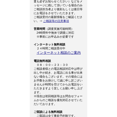
査も必ずお知らせください）などをメ
ッセージに残して頂いている場合のみ
ご相談担当者より後刻もしくは後日等
にお電話をさせていただきます。
ご相談受付の最新情報をご確認くださ
い。⇒
ご相談等の注意事項
営業時間
（調査実施可能時間）
24時間年中無休で調査に対応
※事前にお申込みが必要です
インターネット無料相談
２４時間ご相談受付中
インターネット相談のご案内
電話無料相談
０８：００～２３：３０
ご相談者様との電話相談対応中は呼び
出し中が続き、お電話に出る事が出来
ない場合もございます。その場合には
お手数をお掛けして誠に申し訳ござい
ませんが時間を空けてからお電話をい
ただきますよう宜しくお願い申し上げ
ます。
※現在は初回相談等はお問合せフォー
ムからのご相談を優先対応させていた
だいております。
ご面談による無料相談
ご面談は全て事前予約制です。