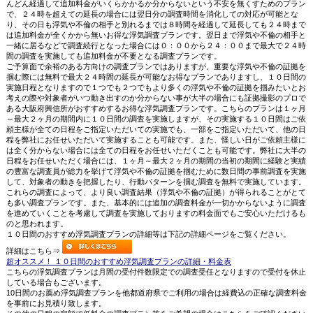
んどん経過して追加料金がいくらかかるか分からないという不安を無くすためのプラン
で、２４時を超えての延長の場合には翌日分の調査時間を消化しての対応が可能とな
り、その日も浮気や不倫の相手と別れるまでは８時間を経過して延長しても２４時まで
は追加料金が全くかから無いお得な浮気調査プランです。翌日まで浮気や不倫の相手と
一緒に居るなどで調査続行となった場合には０：００から２４：００まで最大で２４時
間の調査を実施しても追加料金が不要となる調査プランです。
ご予算面で余裕のある方向けの調査プランではありますが、重要な浮気や不倫の証拠を
掴む際には無料で最大２４時間の延長が可能なお得なプランでありますし、１０日間の
実施日程となりますので１つでも２つでもより多くの浮気や不倫の証拠を掴みたいとお
考えの際や対象者がいつ動き出すのか分からない事が大半の場合にも証拠撮影のプロで
ある大阪府興信所がおすすめするお得な浮気調査プランです。こちらのプランは１ヶ月
～最大２ヶ月の期間内に１０日間の調査を実施しますが、その実施する１０日間はご依
頼主様が全ての日程をご指定いただいての実施でも、一部をご指定いただいて、他の日
程を弊社にお任せいただいて実施することも可能です。また、怪しい日がご依頼主様に
は全く分からない場合には全ての日程をお任せいただくことも可能です。弊社に大半の
日程をお任せいただく場合には、１ヶ月～最大２ヶ月の期間の当初の期間に経験と実績
の豊富な調査員が総力を挙げて浮気や不倫の証拠を掴むために数日間の事前調査を実施
して、対象者の動きを把握したり、行動パターンを掴む調査を無料で実施しています。
これらの調査によって、より良い調査結果（浮気や不倫の証拠）が得られることがとて
も多い調査プランです。また、基本的には追加の調査料金が一切かからないように調査
を進めていくことを考慮して調査を実施しておりますの料金面でもご安心いただけるも
のと思われます。
１０日間のおすすめ浮気調査プランの詳細等は下記の詳細ページをご覧ください。
詳細はこちら⇒
超オススメ！ １０日間のおすすめ浮気調査プランの詳細・料金表
こちらの浮気調査プランは月間の受付件数限定での調査受任となりますので受付を休止
している場合もございます。
10日間のお薦め浮気調査プランを他都道府県でご利用の場合は経費込の正確な調査料金
を事前にお見積り致します。