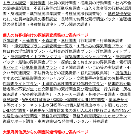
トラブル調査
・
素行調査
（社員の素行調査・従業員の行動調査・社内不倫
の証拠撮影調査・不正行為等の証拠収集調査・出入り業者等の行動確認調
査・身辺調査・裁判証拠収集調査・各種証拠撮影調査等）・
勤務怠慢が疑
わしい社員や従業員の素行調査
・
長時間でお得な素行調査パック
・
盗聴機
器の発見調査
（各種情報漏洩トラブル関連の調査）
個人のお客様向けの探偵調査業務のご案内ページ
浮気調査
・
不倫調査
・
不貞調査
・
素行調査
（行動調査・行動確認調査
等）・
浮気調査プランと調査料金一覧表
・
１日のみの浮気調査プラン
・
複
数日程の浮気調査プラン
・
低料金の浮気調査プラン
・
浮気調査ライトプラ
ン
・
浮気調査ライトプランダブル
・
浮気調査スペシャルプラン
・
浮気調査
パック
・
最強の浮気調査プラン
・
探偵に全ておまかせの浮気調査
・
素行調
査パック
・
証拠撮影調査プラン
（ＤＶ関連調査・いじめ等の実態調査・セ
クハラ関連調査・不法行為などの証拠撮影・裁判証拠収集等）・
興信所お
すすめの証拠撮影調査スペシャルプラン
・
交際相手や交際前のお相手の素
性調査ライトプラン
・
１週間の素性調査定額低料金プラン
・
結婚詐欺や既
婚者等の不安が生じた交際相手の素行調査及び素性調査
・
行方調査
（所在
確認調査・安否確認調査等）・
ストーカー調査
・
各種データ調査
・
盗聴器
発見調査
・
WEB風評被害及び誹謗中傷関連のURL特定調査
・
掲示板サイ
ト等のインターネット上やSNS等への個人情報流出やネット晒しなどの
URL特定調査
・
勤務先から調査対象者の張り込み及び尾行による自宅など
の居住地の特定調査
・
勤務先特定調査
・
勤務先特定調査おまかせプラン
・
復縁サポート調査
・
車両追跡GPS発信機レンタル
・
特殊調査
大阪府興信所からの調査関連情報のご案内ページ