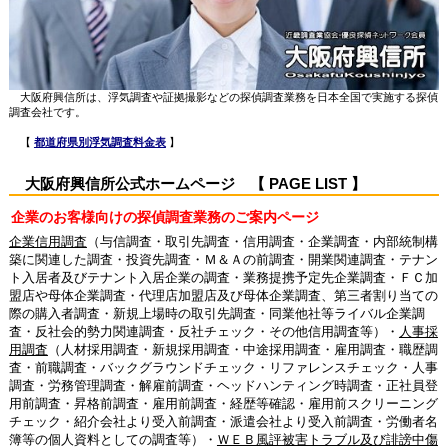
大阪府興信所は、浮気調査や証拠撮影などの探偵調査業務を日本全国で実施する探偵
調査会社です。
【
都道府県別浮気調査料金表
】
大阪府興信所公式ホームページ 【 PAGE LIST 】
企業のお客様向けの探偵調査業務のご案内ページ
企業信用調査
（与信調査・取引先調査・信用調査・企業調査・内部統制構
築に関連した調査・投資先調査・Ｍ＆Ａの前調査・開業関連調査・テナン
ト入居者及びテナント入居企業の調査・業務提携予定先企業調査・ＦＣ加
盟店や母体企業調査・代理店加盟店及び母体企業調査、第三者割り当ての
際の購入者調査・新規上場時の取引先調査・同業他社等ライバル企業調
査・反社会的勢力関連調査・反社チェック・その他信用調査等）・
人事採
用調査
（人材採用調査・新規採用調査・中途採用調査・雇用調査・職歴調
査・前職調査・バックグラウンドチェック・リファレンスチェック・人事
調査・労務管理調査・解雇前調査・ヘッドハンティング時調査・正社員登
用前調査・昇格前調査・雇用前調査・経歴等確認・雇用前スクリーニング
チェック・紹介会社より受入前調査・派遣会社より受入前調査・労働者名
簿等の個人資料としての調査等）・
ＷＥＢ風評被害トラブル及び誹謗中傷