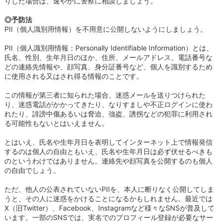
りした場合は、速やかに警察に相談しましょう。
◎予防法
PII（個人識別用情報）を不用意に公開しないようにしましょう。
PII（個人識別用情報：Personally Identifiable Information）とは、
氏名、性別、生年月日のほか、住所、メールアドレス、電話番号な
どの連絡先情報や、顔写真、身分証番号など、個人を識別するため
に使用される又はされ得る情報のことです。
この情報が第三者に知られた場合、迷惑メールを送りつけられた
り、迷惑電話がかかってきたり、なりすましや不正ログインに使わ
れたり、誹謗中傷あるいは脅迫、強盗、誘拐などの犯罪に利用され
る可能性もないとはいえません。
とはいえ、氏名や生年月日を表明してインターネット上で情報発信
するのは個人の自由ともいえ、氏名や生年月日は必ず伏せるべきも
のというわけではありません。連絡先や顔写真を公開するのも個人
の自由でしょう。
ただ、他人の公表されていないPIIを、本人に断りなく公開してしま
うと、その人に迷惑をかけることになるかもしれません。最近では
X（旧Twitter）、Facebook、Instagramなど様々なSNSが普及して
います。一部のSNSでは、実名でのプロフィール登録が必要なサー