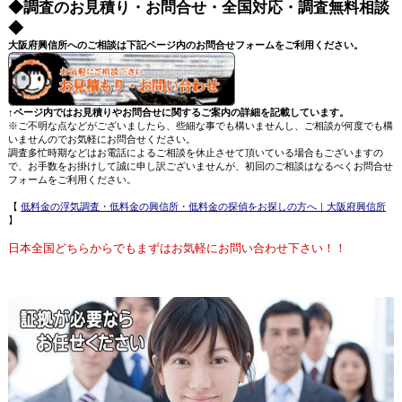
◆調査のお見積り・お問合せ・全国対応・調査無料相談
◆
大阪府興信所へのご相談は下記ページ内のお問合せフォームをご利用ください。
↑ページ内ではお見積りやお問合せに関するご案内の詳細を記載しています。
※ご不明な点などがございましたら、些細な事でも構いませんし、ご相談が何度でも構
いませんのでお気軽にお問合せください。
調査多忙時期などはお電話によるご相談を休止させて頂いている場合もございますの
で、お手数をお掛けして誠に申し訳ございませんが、初回のご相談はなるべくお問合せ
フォームをご利用ください。
【
低料金の浮気調査・低料金の興信所・低料金の探偵をお探しの方へ｜大阪府興信所
】
日本全国どちらからでもまずはお気軽にお問い合わせ下さい！！