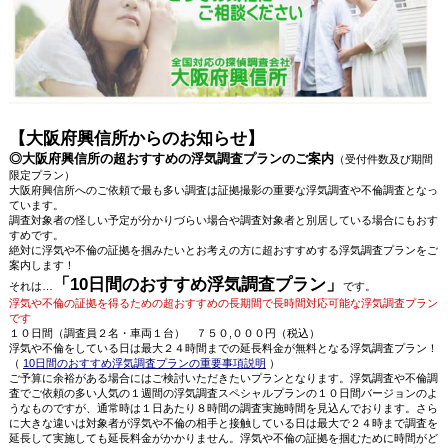
【大阪府興信所からのお知らせ】
◎大阪府興信所の超おすすめの浮気調査プランのご案内
（受付件数及び期間
限定プラン）
大阪府興信所へのご依頼で最も多い調査は証拠撮影の重要な浮気調査や不倫調査となっ
ています。
調査対象者の怪しい予定が分かりづらい場合や調査対象者と別居している場合にもおす
すめです。
絶対に浮気や不倫の証拠を掴みたいとお考えの方に超おすすめする浮気調査プランをご
案内します！
「10日間のおすすめ浮気調査プラン」
それは…
です。
浮気や不倫の証拠を得るための超おすすめの長期間で長時間対応可能な浮気調査プラン
です
１０日間（調査員２名・車両１台） ７５０,０００円（税込）
浮気や不倫をしている日は最大２４時間までの延長料金が無料となる浮気調査プラン！
（
10日間のおすすめ浮気調査プランの重要事項説明
）
ご予算に余裕がある場合にはご検討いただきたいプランとなります。浮気調査や不倫調
査でご依頼の多い人気の１週間の浮気調査スペシャルプランの１０日間バージョンのよ
うなものですが、通常時は１日あたり８時間の調査実施時間を見込んでおります。さら
に大きな違いは対象者が浮気や不倫の相手と接触している日は最大で２４時まで調査を
延長して実施しても延長料金がかかりません。浮気や不倫の証拠を掴むために時間がど