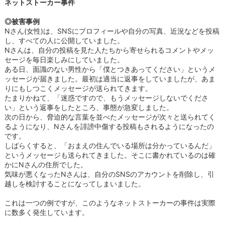
ネットストーカー事件
◎被害事例
Nさん(女性)は、SNSにプロフィールや自分の写真、近況などを投稿
し、すべての人に公開していました。
Nさんは、自分の投稿を見た人たちから寄せられるコメントやメッ
セージを毎日楽しみにしていました。
ある日、面識のない男性から「僕とつきあってください」というメ
ッセージが届きました。最初は適当に返事をしていましたが、あま
りにもしつこくメッセージが送られてきます。
たまりかねて、「迷惑ですので、もうメッセージしないでくださ
い」という返事をしたところ、事態が急変しました。
次の日から、脅迫的な言葉を並べたメッセージが次々と送られてく
るようになり、Nさんを誹謗中傷する投稿もされるようになったの
です。
しばらくすると、「おまえの住んでいる場所は分かっているんだ」
というメッセージも送られてきました。そこに書かれているのは確
かにNさんの住所でした。
気味が悪くなったNさんは、自分のSNSのアカウントを削除し、引
越しを検討することになってしまいました。
これは一つの例ですが、このようなネットストーカーの事件は実際
に数多く発生しています。