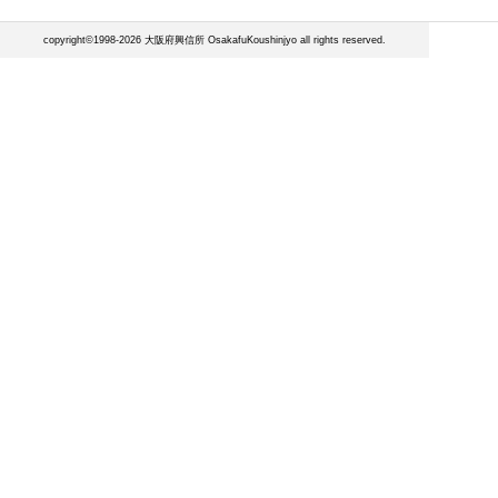
copyright©1998-2026 大阪府興信所 OsakafuKoushinjyo all rights reserved.