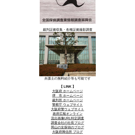
裁判証拠収集・各種証拠撮影調査
弁護士の無料紹介等も可能です
【 LINK 】
大阪府 ホームページ
堺 市 ホームページ
裁判所 ホームページ
警察庁 ウェブサイト
大阪府警ウェブサイト
政府広報オンライン
流出画像URL特定調査
調査会社の社長ブログ
岡山の女探偵のブログ
大阪府興信所 ブログ