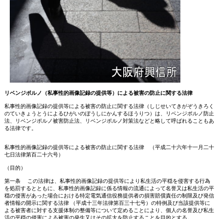
リベンジポルノ（私事性的画像記録の提供等）による被害の防止に関する法律
私事性的画像記録の提供等による被害の防止に関する法律（しじせいてきがぞうきろく
のていきょうとうによるひがいのぼうしにかんするほうりつ）は、リベンジポルノ防止
法、リベンジポルノ被害防止法、リベンジポルノ対策法などと略して呼ばれることもあ
る法律です。
私事性的画像記録の提供等による被害の防止に関する法律 （平成二十六年十一月二十
七日法律第百二十六号）
（目的）
第一条 この法律は、私事性的画像記録の提供等により私生活の平穏を侵害する行為
を処罰するとともに、私事性的画像記録に係る情報の流通によって名誉又は私生活の平
穏の侵害があった場合における特定電気通信役務提供者の損害賠償責任の制限及び発信
者情報の開示に関する法律 （平成十三年法律第百三十七号）の特例及び当該提供等に
よる被害者に対する支援体制の整備等について定めることにより、個人の名誉及び私生
活の平穏の侵害による被害の発生又はその拡大を防止することを目的とする。