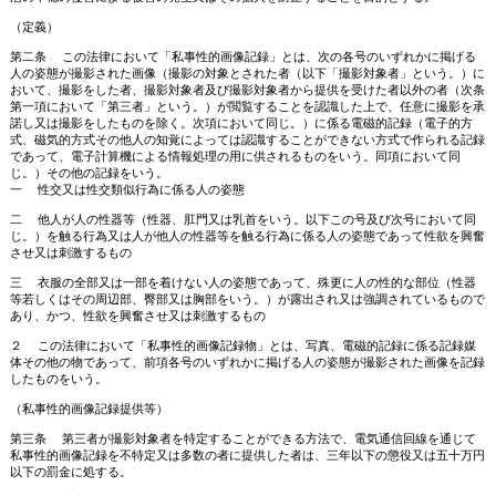
（定義）
第二条 この法律において「私事性的画像記録」とは、次の各号のいずれかに掲げる
人の姿態が撮影された画像（撮影の対象とされた者（以下「撮影対象者」という。）に
おいて、撮影をした者、撮影対象者及び撮影対象者から提供を受けた者以外の者（次条
第一項において「第三者」という。）が閲覧することを認識した上で、任意に撮影を承
諾し又は撮影をしたものを除く。次項において同じ。）に係る電磁的記録（電子的方
式、磁気的方式その他人の知覚によっては認識することができない方式で作られる記録
であって、電子計算機による情報処理の用に供されるものをいう。同項において同
じ。）その他の記録をいう。
一 性交又は性交類似行為に係る人の姿態
二 他人が人の性器等（性器、肛門又は乳首をいう。以下この号及び次号において同
じ。）を触る行為又は人が他人の性器等を触る行為に係る人の姿態であって性欲を興奮
させ又は刺激するもの
三 衣服の全部又は一部を着けない人の姿態であって、殊更に人の性的な部位（性器
等若しくはその周辺部、臀部又は胸部をいう。）が露出され又は強調されているもので
あり、かつ、性欲を興奮させ又は刺激するもの
２ この法律において「私事性的画像記録物」とは、写真、電磁的記録に係る記録媒
体その他の物であって、前項各号のいずれかに掲げる人の姿態が撮影された画像を記録
したものをいう。
（私事性的画像記録提供等）
第三条 第三者が撮影対象者を特定することができる方法で、電気通信回線を通じて
私事性的画像記録を不特定又は多数の者に提供した者は、三年以下の懲役又は五十万円
以下の罰金に処する。