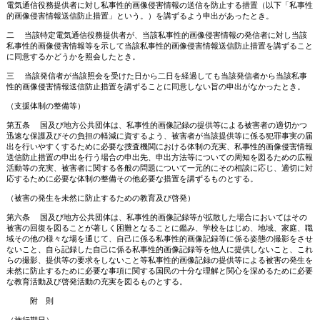
電気通信役務提供者に対し私事性的画像侵害情報の送信を防止する措置（以下「私事性
的画像侵害情報送信防止措置」という。）を講ずるよう申出があったとき。
二 当該特定電気通信役務提供者が、当該私事性的画像侵害情報の発信者に対し当該
私事性的画像侵害情報等を示して当該私事性的画像侵害情報送信防止措置を講ずること
に同意するかどうかを照会したとき。
三 当該発信者が当該照会を受けた日から二日を経過しても当該発信者から当該私事
性的画像侵害情報送信防止措置を講ずることに同意しない旨の申出がなかったとき。
（支援体制の整備等）
第五条 国及び地方公共団体は、私事性的画像記録の提供等による被害者の適切かつ
迅速な保護及びその負担の軽減に資するよう、被害者が当該提供等に係る犯罪事実の届
出を行いやすくするために必要な捜査機関における体制の充実、私事性的画像侵害情報
送信防止措置の申出を行う場合の申出先、申出方法等についての周知を図るための広報
活動等の充実、被害者に関する各般の問題について一元的にその相談に応じ、適切に対
応するために必要な体制の整備その他必要な措置を講ずるものとする。
（被害の発生を未然に防止するための教育及び啓発）
第六条 国及び地方公共団体は、私事性的画像記録等が拡散した場合においてはその
被害の回復を図ることが著しく困難となることに鑑み、学校をはじめ、地域、家庭、職
域その他の様々な場を通じて、自己に係る私事性的画像記録等に係る姿態の撮影をさせ
ないこと、自ら記録した自己に係る私事性的画像記録等を他人に提供しないこと、これ
らの撮影、提供等の要求をしないこと等私事性的画像記録の提供等による被害の発生を
未然に防止するために必要な事項に関する国民の十分な理解と関心を深めるために必要
な教育活動及び啓発活動の充実を図るものとする。
附 則