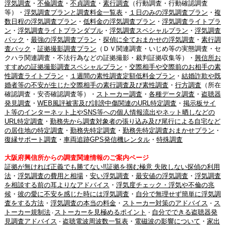
浮気調査
・
不倫調査
・
不貞調査
・
素行調査
（行動調査・行動確認調査
等）・
浮気調査プランと調査料金一覧表
・
１日のみの浮気調査プラン
・
複
数日程の浮気調査プラン
・
低料金の浮気調査プラン
・
浮気調査ライトプラ
ン
・
浮気調査ライトプランダブル
・
浮気調査スペシャルプラン
・
浮気調査
パック
・
最強の浮気調査プラン
・
探偵に全ておまかせの浮気調査
・
素行調
査パック
・
証拠撮影調査プラン
（ＤＶ関連調査・いじめ等の実態調査・セ
クハラ関連調査・不法行為などの証拠撮影・裁判証拠収集等）・
興信所お
すすめの証拠撮影調査スペシャルプラン
・
交際相手や交際前のお相手の素
性調査ライトプラン
・
１週間の素性調査定額低料金プラン
・
結婚詐欺や既
婚者等の不安が生じた交際相手の素行調査及び素性調査
・
行方調査
（所在
確認調査・安否確認調査等）・
ストーカー調査
・
各種データ調査
・
盗聴器
発見調査
・
WEB風評被害及び誹謗中傷関連のURL特定調査
・
掲示板サイ
ト等のインターネット上やSNS等への個人情報流出やネット晒しなどの
URL特定調査
・
勤務先から調査対象者の張り込み及び尾行による自宅など
の居住地の特定調査
・
勤務先特定調査
・
勤務先特定調査おまかせプラン
・
復縁サポート調査
・
車両追跡GPS発信機レンタル
・
特殊調査
大阪府興信所からの調査関連情報のご案内ページ
証拠が無ければ正義でも勝てない‼証拠を掴む極意 失敗しない探偵の利用
法
・
浮気調査の費用と相場
・
安い浮気調査
・
最安値の浮気調査
・
浮気調査
を相談する前の耳よりなアドバイス
・
浮気度チェック・浮気や不倫の兆
候
・
彼の愛に不安を感じた時には浮気調査
・
自分で無理せず簡単に浮気調
査をする方法
・
浮気調査の本当の料金
・
ストーカー対策のアドバイス
ス
・
トーカー規制法
ストーカーを見極めるポイント
自分でできる盗聴器発
・
・
見調査アドバイス
盗聴電波周波数一覧表
・
電磁波の影響について
・
家出
・