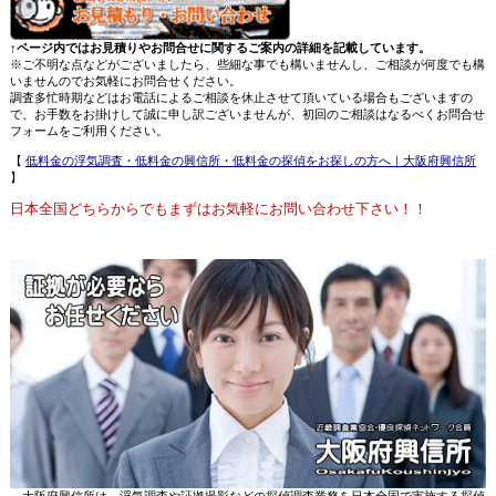
↑ページ内ではお見積りやお問合せに関するご案内の詳細を記載しています。
※ご不明な点などがございましたら、些細な事でも構いませんし、ご相談が何度でも構
いませんのでお気軽にお問合せください。
調査多忙時期などはお電話によるご相談を休止させて頂いている場合もございますの
で、お手数をお掛けして誠に申し訳ございませんが、初回のご相談はなるべくお問合せ
フォームをご利用ください。
【
低料金の浮気調査・低料金の興信所・低料金の探偵をお探しの方へ｜大阪府興信所
】
日本全国どちらからでもまずはお気軽にお問い合わせ下さい！！