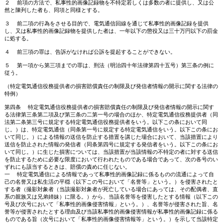
２ 前項の方法で、私事性的画像記録物を不特定若しくは多数の者に提供し、又は公
然と陳列した者も、同項と同様とする。
３ 前二項の行為をさせる目的で、電気通信回線を通じて私事性的画像記録を提供
し、又は私事性的画像記録物を提供した者は、一年以下の懲役又は三十万円以下の罰金
に処する。
４ 前三項の罪は、告訴がなければ公訴を提起することができない。
５ 第一項から第三項までの罪は、刑法（明治四十年法律第四十五号）第三条の例に
従う。
（特定電気通信役務提供者の損害賠償責任の制限及び発信者情報の開示に関する法律の
特例）
第四条 特定電気通信役務提供者の損害賠償責任の制限及び発信者情報の開示に関す
る法律第三条第二項及び第三条の二第一号の場合のほか、特定電気通信役務提供者（同
法第二条第三号に規定する特定電気通信役務提供者をいう。以下この条において同
じ。）は、特定電気通信（同条第一号に規定する特定電気通信をいう。以下この条にお
いて同じ。）による情報の送信を防止する措置を講じた場合において、当該措置により
送信を防止された情報の発信者（同条第四号に規定する発信者をいう。以下この条にお
いて同じ。）に生じた損害については、当該措置が当該情報の不特定の者に対する送信
を防止するために必要な限度において行われたものである場合であって、次の各号のい
ずれにも該当するときは、賠償の責めに任じない。
一 特定電気通信による情報であって私事性的画像記録に係るものの流通によって自
己の名誉又は私生活の平穏（以下この号において「名誉等」という。）を侵害されたと
する者（撮影対象者（当該撮影対象者が死亡している場合にあっては、その配偶者、直
系の親族又は兄弟姉妹）に限る。）から、当該名誉等を侵害したとする情報（以下この
号及び次号において「私事性的画像侵害情報」という。）、名誉等が侵害された旨、名
誉等が侵害されたとする理由及び当該私事性的画像侵害情報が私事性的画像記録に係る
ものである旨（次号において「私事性的画像侵害情報等」という。）を示して当該特定