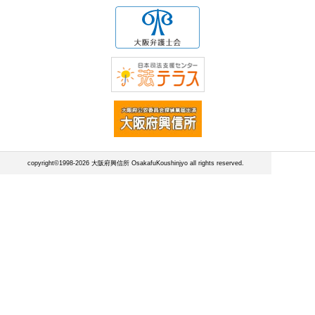
copyright©1998-2026 大阪府興信所 OsakafuKoushinjyo all rights reserved.