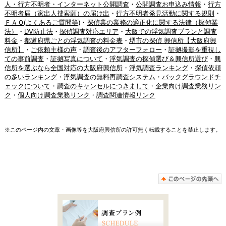
人・行方不明者・インターネット公開調査
・
公開調査お申込み情報
・
行方
不明者届（家出人捜索願）の届け出
・
行方不明者発見活動に関する規則
・
ＦＡＱ(よくあるご質問等)
・
探偵業の業務の適正化に関する法律（探偵業
法）
・
DV防止法
・
探偵調査対応エリア
・
大阪での浮気調査プランと調査
料金
・
都道府県ごとの浮気調査の料金表
・
堺市の探偵 興信所【大阪府興
信所】
・
ご依頼主様の声
・
調査後のアフターフォロー
・
証拠撮影を重視し
ての事前調査
・
証拠写真について
・
浮気調査の探偵選び＆興信所選び
・
興
信所を選ぶなら全国対応の大阪府興信所
・
浮気調査ランキング
・
探偵依頼
の多いランキング
・
浮気調査の無料再調査システム
・
バックグラウンドチ
ェックについて
・
調査のキャンセルにつきまして
・
企業向け調査業務リン
ク
・
個人向け調査業務リンク
・
調査関連情報リンク
※このページ内の文章・画像等を大阪府興信所の許可無く転載することを禁止します。