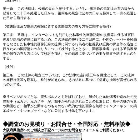
（施行期日）
第一条 この法律は、公布の日から施行する。ただし、第三条の規定は公布の日から
起算して二十日を経過した日から、第四条の規定は公布の日から起算して一月を経過し
た日から施行する。
（被害回復及び処罰の確保に資する国際協力の在り方等に関する検討）
第二条 政府は、インターネットを利用した私事性的画像記録の提供等に係る被害回
復及び処罰の確保に資するため、この法律の施行後二年以内に、外国のサーバーを経由
するなどした私事性的画像記録の提供に関する行為者の把握及び証拠の保全等を迅速に
行うための国際協力の在り方について検討するとともに、関係事業者における通信履歴
等の保存の在り方について検討を加え、その結果に基づいて必要な措置を講ずるものと
する。
（検討）
第三条 この法律の規定については、この法律の施行後三年を目途として、この法律
の施行状況等を勘案し、検討が加えられ、その結果に基づいて必要な措置が講ぜられる
ものとする。
※リベンジポルノとは、復習ポルノとも呼ばれており、離婚した元配偶者や別れた元交
際相手（元カレ、元カノ等）が、相手から拒否されたことの仕返しに、相手の裸の写真
や動画など、相手が公開するつもりのない私的な性的画像を無断でインターネットの掲
示板サイトやウェブサイトなどに公開する行為を言います。
◆調査のお見積り・お問合せ・全国対応・無料相談◆
大阪府興信所へのご相談は下記ページ内のお問合せフォームをご利用ください。