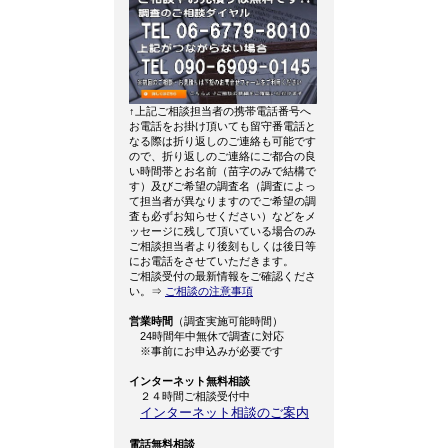
↑上記ご相談担当者の携帯電話番号へ
お電話をお掛け頂いても留守番電話と
なる際は折り返しのご連絡も可能です
ので、折り返しのご連絡にご都合の良
い時間帯とお名前（苗字のみで結構で
す）及びご希望の調査名（調査によっ
て担当者が異なりますのでご希望の調
査も必ずお知らせください）などをメ
ッセージに残して頂いている場合のみ
ご相談担当者より後刻もしくは後日等
にお電話をさせていただきます。
ご相談受付の最新情報をご確認くださ
い。⇒
ご相談の注意事項
営業時間
（調査実施可能時間）
24時間年中無休で調査に対応
※事前にお申込みが必要です
インターネット無料相談
２４時間ご相談受付中
インターネット相談のご案内
電話無料相談