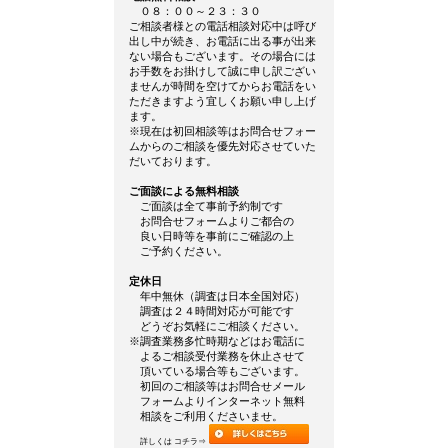
０８：００～２３：３０
ご相談者様との電話相談対応中は呼び
出し中が続き、お電話に出る事が出来
ない場合もございます。その場合には
お手数をお掛けして誠に申し訳ござい
ませんが時間を空けてからお電話をい
ただきますよう宜しくお願い申し上げ
ます。
※現在は初回相談等はお問合せフォー
ムからのご相談を優先対応させていた
だいております。
ご面談による無料相談
ご面談は全て事前予約制です
お問合せフォームよりご都合の
良い日時等を事前にご確認の上
ご予約ください。
定休日
年中無休（調査は日本全国対応）
調査は２４時間対応が可能です
どうぞお気軽にご相談ください。
※調査業務多忙時期などはお電話に
よるご相談受付業務を休止させて
頂いている場合等もございます。
初回のご相談等はお問合せメール
フォームよりインターネット無料
相談をご利用くださいませ。
詳しくは コチラ⇒