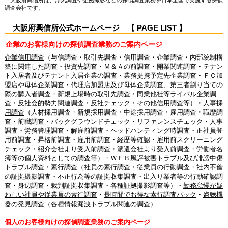
大阪府興信所は、浮気調査や証拠撮影などの探偵調査業務を日本全国で実施する探偵
調査会社です。
大阪府興信所公式ホームページ 【 PAGE LIST 】
企業のお客様向けの探偵調査業務のご案内ページ
企業信用調査
（与信調査・取引先調査・信用調査・企業調査・内部統制構
築に関連した調査・投資先調査・Ｍ＆Ａの前調査・開業関連調査・テナン
ト入居者及びテナント入居企業の調査・業務提携予定先企業調査・ＦＣ加
盟店や母体企業調査・代理店加盟店及び母体企業調査、第三者割り当ての
際の購入者調査・新規上場時の取引先調査・同業他社等ライバル企業調
査・反社会的勢力関連調査・反社チェック・その他信用調査等）・
人事採
用調査
（人材採用調査・新規採用調査・中途採用調査・雇用調査・職歴調
査・前職調査・バックグラウンドチェック・リファレンスチェック・人事
調査・労務管理調査・解雇前調査・ヘッドハンティング時調査・正社員登
用前調査・昇格前調査・雇用前調査・経歴等確認・雇用前スクリーニング
チェック・紹介会社より受入前調査・派遣会社より受入前調査・労働者名
簿等の個人資料としての調査等）・
ＷＥＢ風評被害トラブル及び誹謗中傷
トラブル調査
・
素行調査
（社員の素行調査・従業員の行動調査・社内不倫
の証拠撮影調査・不正行為等の証拠収集調査・出入り業者等の行動確認調
査・身辺調査・裁判証拠収集調査・各種証拠撮影調査等）・
勤務怠慢が疑
わしい社員や従業員の素行調査
・
長時間でお得な素行調査パック
・
盗聴機
器の発見調査
（各種情報漏洩トラブル関連の調査）
個人のお客様向けの探偵調査業務のご案内ページ