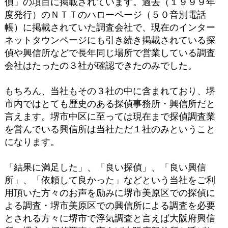
偵」の項目に掲載されています。過去（１９９９年
度発行）のＮＴＴのハローページ（５０音別電話
帳）に掲載されていた調査会社で、現在のインター
ネットタウンページにも引き続き掲載されている探
偵や興信所などで長年同じ場所で営業している調査
会社はたったの３社が確認できたのみでした。
もちろん、当社もその３社の中に含まれており、堺
市内ではとても歴史のある探偵事務所・興信所だと
言えます。堺市中区に至っては現在まで探偵調査業
を営んでいる興信所は当社ただ１社のみということ
になります。
「結果に満足した」、「良い探偵」、「良い興信
所」、「依頼して良かった」などという当社をご利
用頂いた方々のお声を励みに堺市美原区での探偵に
よる調査・堺市美原区での興信所による調査を必要
とされる方々に堺市で浮気調査と言えば大阪府興信