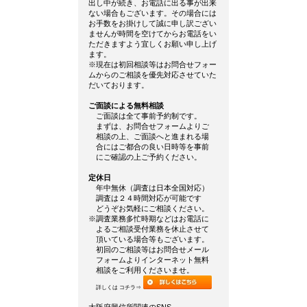
出し中が続き、お電話に出る事が出来
ない場合もございます。その場合には
お手数をお掛けして誠に申し訳ござい
ませんが時間を空けてからお電話をい
ただきますよう宜しくお願い申し上げ
ます。
※現在は初回相談等はお問合せフォー
ムからのご相談を優先対応させていた
だいております。
ご面談による無料相談
ご面談は全て事前予約制です。
まずは、お問合せフォームよりご
相談の上、ご面談へと進まれる場
合にはご都合の良い日時等を事前
にご確認の上ご予約ください。
定休日
年中無休（調査は日本全国対応）
調査は２４時間対応が可能です
どうぞお気軽にご相談ください。
※調査業務多忙時期などはお電話に
よるご相談受付業務を休止させて
頂いている場合等もございます。
初回のご相談等はお問合せメール
フォームよりインターネット無料
相談をご利用くださいませ。
詳しくは コチラ⇒
大阪府興信所関連のSNS