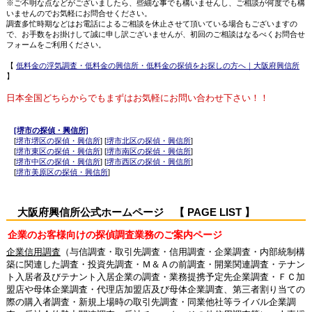
※ご不明な点などがございましたら、些細な事でも構いませんし、ご相談が何度でも構
いませんのでお気軽にお問合せください。
調査多忙時期などはお電話によるご相談を休止させて頂いている場合もございますの
で、お手数をお掛けして誠に申し訳ございませんが、初回のご相談はなるべくお問合せ
フォームをご利用ください。
【
低料金の浮気調査・低料金の興信所・低料金の探偵をお探しの方へ｜大阪府興信所
】
日本全国どちらからでもまずはお気軽にお問い合わせ下さい！！
[堺市の探偵・興信所]
[
堺市堺区の探偵・興信所
] [
堺市北区の探偵・興信所
]
[
堺市東区の探偵・興信所
] [
堺市南区の探偵・興信所
]
[
堺市中区の探偵・興信所
] [
堺市西区の探偵・興信所
]
[
堺市美原区の探偵・興信所
]
大阪府興信所公式ホームページ 【 PAGE LIST 】
企業のお客様向けの探偵調査業務のご案内ページ
企業信用調査
（与信調査・取引先調査・信用調査・企業調査・内部統制構
築に関連した調査・投資先調査・Ｍ＆Ａの前調査・開業関連調査・テナン
ト入居者及びテナント入居企業の調査・業務提携予定先企業調査・ＦＣ加
盟店や母体企業調査・代理店加盟店及び母体企業調査、第三者割り当ての
際の購入者調査・新規上場時の取引先調査・同業他社等ライバル企業調