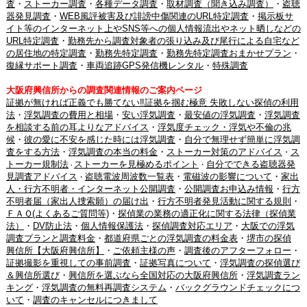
査
・
ストーカー調査
・
各種データ調査
・
取材調査（聞き込み調査）
・
盗聴
器発見調査
・
WEB風評被害及び誹謗中傷関連のURL特定調査
・
掲示板サ
イト等のインターネット上やSNS等への個人情報流出やネット晒しなどの
URL特定調査
・
勤務先から調査対象者の張り込み及び尾行による自宅など
の居住地の特定調査
・
勤務先特定調査
・
勤務先特定調査おまかせプラン
・
復縁サポート調査
・
車両追跡GPS発信機レンタル
・
特殊調査
大阪府興信所からの調査関連情報のご案内ページ
証拠が無ければ正義でも勝てない‼証拠を掴む極意 失敗しない探偵の利用
法
・
浮気調査の費用と相場
・
安い浮気調査
・
最安値の浮気調査
・
浮気調査
を相談する前の耳よりなアドバイス
・
浮気度チェック・浮気や不倫の兆
候
・
彼の愛に不安を感じた時には浮気調査
・
自分で無理せず簡単に浮気調
査をする方法
・
浮気調査の本当の料金
・
ストーカー対策のアドバイス
ス
・
トーカー規制法
ストーカーを見極めるポイント
自分でできる盗聴器発
・
・
見調査アドバイス
盗聴電波周波数一覧表
・
電磁波の影響について
・
家出
・
人・行方不明者・インターネット公開調査
・
公開調査お申込み情報
・
行方
不明者届（家出人捜索願）の届け出
・
行方不明者発見活動に関する規則
・
ＦＡＱ(よくあるご質問等)
・
探偵業の業務の適正化に関する法律（探偵業
法）
・
DV防止法
・
個人情報保護法
・
探偵調査対応エリア
・
大阪での浮気
調査プランと調査料金
・
都道府県ごとの浮気調査の料金表
・
堺市の探偵
興信所【大阪府興信所】
・
ご依頼主様の声
・
調査後のアフターフォロー
・
証拠撮影を重視しての事前調査
・
証拠写真について
・
浮気調査の探偵選び
＆興信所選び
・
興信所を選ぶなら全国対応の大阪府興信所
・
浮気調査ラン
キング
・
浮気調査の無料再調査システム
・
バックグラウンドチェックにつ
いて
・
調査のキャンセルにつきまして