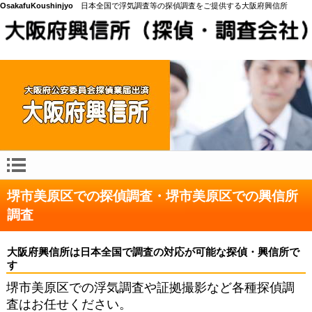
OsakafuKoushinjyo
日本全国で浮気調査等の探偵調査をご提供する大阪府興信所
堺市美原区での探偵調査・堺市美原区での興信所
調査
大阪府興信所は日本全国で調査の対応が可能な探偵・興信所で
す
堺市美原区での浮気調査や証拠撮影など各種探偵調
査はお任せください。