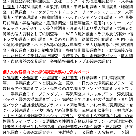
査・反社会的勢力関連調査・反社チェック・その他信用調査等）・
人事採
用調査
（人材採用調査・新規採用調査・中途採用調査・雇用調査・職歴調
査・前職調査・バックグラウンドチェック・リファレンスチェック・人事
調査・労務管理調査・解雇前調査・ヘッドハンティング時調査・正社員登
用前調査・昇格前調査・雇用前調査・経歴等確認・雇用前スクリーニング
チェック・紹介会社より受入前調査・派遣会社より受入前調査・労働者名
簿等の個人資料としての調査等）・
ＷＥＢ風評被害トラブル及び誹謗中傷
トラブル調査
・
素行調査
（社員の素行調査・従業員の行動調査・社内不倫
の証拠撮影調査・不正行為等の証拠収集調査・出入り業者等の行動確認調
査・身辺調査・裁判証拠収集調査・各種証拠撮影調査等）・
勤務怠慢が疑
わしい社員や従業員の素行調査
・
長時間でお得な素行調査パック
・
取材調
査
・
盗聴機器の発見調査
（各種情報漏洩トラブル関連の調査）
個人のお客様向けの探偵調査業務のご案内ページ
浮気調査
・
不倫調査
・
不貞調査
・
素行調査
（行動調査・行動確認調査
等）・
浮気調査プランと調査料金一覧表
・
１日のみの浮気調査プラン
・
複
数日程の浮気調査プラン
・
低料金の浮気調査プラン
・
浮気調査ライトプラ
ン
・
浮気調査ライトプランダブル
・
浮気調査スペシャルプラン
・
浮気調査
パック
・
最強の浮気調査プラン
・
探偵に全ておまかせの浮気調査
・
素行調
査パック
・
証拠撮影調査プラン
（ＤＶ関連調査・いじめ等の実態調査・セ
クハラ関連調査・不法行為などの証拠撮影・裁判証拠収集等）・
興信所お
すすめの証拠撮影調査スペシャルプラン
・
交際相手や交際前のお相手の素
性調査ライトプラン
・
１週間の素性調査定額低料金プラン
・
結婚詐欺や既
婚者等の不安が生じた交際相手の素行調査及び素性調査
・
行方調査
（所在
確認調査・安否確認調査等）・
住所特定データ調査・氏名特定データ調