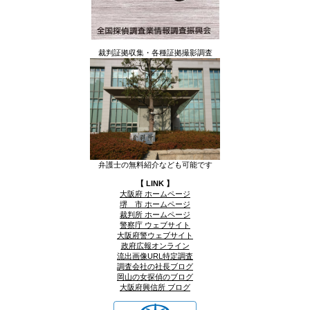
裁判証拠収集・各種証拠撮影調査
弁護士の無料紹介なども可能です
【 LINK 】
大阪府 ホームページ
堺 市 ホームページ
裁判所 ホームページ
警察庁 ウェブサイト
大阪府警ウェブサイト
政府広報オンライン
流出画像URL特定調査
調査会社の社長ブログ
岡山の女探偵のブログ
大阪府興信所 ブログ