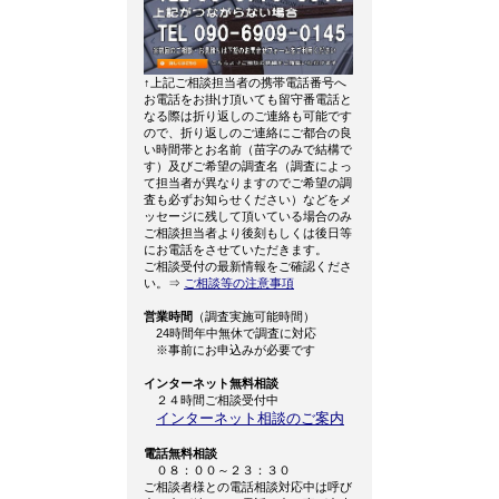
↑上記ご相談担当者の携帯電話番号へ
お電話をお掛け頂いても留守番電話と
なる際は折り返しのご連絡も可能です
ので、折り返しのご連絡にご都合の良
い時間帯とお名前（苗字のみで結構で
す）及びご希望の調査名（調査によっ
て担当者が異なりますのでご希望の調
査も必ずお知らせください）などをメ
ッセージに残して頂いている場合のみ
ご相談担当者より後刻もしくは後日等
にお電話をさせていただきます。
ご相談受付の最新情報をご確認くださ
い。⇒
ご相談等の注意事項
営業時間
（調査実施可能時間）
24時間年中無休で調査に対応
※事前にお申込みが必要です
インターネット無料相談
２４時間ご相談受付中
インターネット相談のご案内
電話無料相談
０８：００～２３：３０
ご相談者様との電話相談対応中は呼び