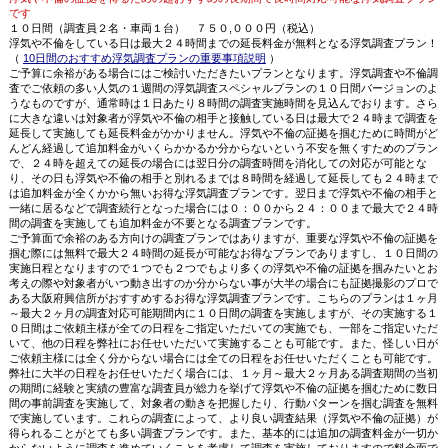
です
１０日間（調査員２名・車両１台） ７５０,０００円（税込）
浮気や不倫をしている日は最大２４時間までの延長料金が無料となる浮気調査プラン！
（
10日間のおすすめ浮気調査プランの重要事項説明
）
ご予算に余裕がある場合にはご検討いただきたいプランとなります。浮気調査や不倫調
査でご依頼の多い人気の１週間の浮気調査スペシャルプランの１０日間バージョンのよ
うなものですが、通常時は１日あたり８時間の調査実施時間を見込んでおります。さら
に大きな違いは対象者が浮気や不倫の相手と接触している日は最大で２４時まで調査を
延長して実施しても延長料金がかかりません。浮気や不倫の証拠を掴むために時間がど
んどん経過して追加料金がいくらかかるか分からないという不安を無くすためのプラン
で、２４時を超えての延長の場合には翌日分の調査時間を消化しての対応が可能とな
り、その日も浮気や不倫の相手と別れるまでは８時間を経過して延長しても２４時まで
は追加料金が全くかから無いお得な浮気調査プランです。翌日まで浮気や不倫の相手と
一緒に居るなどで調査続行となった場合には０：００から２４：００まで最大で２４時
間の調査を実施しても追加料金が不要となる調査プランです。
ご予算面で余裕のある方向けの調査プランではありますが、重要な浮気や不倫の証拠を
掴む際には無料で最大２４時間の延長が可能なお得なプランでありますし、１０日間の
実施日程となりますので１つでも２つでもより多くの浮気や不倫の証拠を掴みたいとお
考えの際や対象者がいつ動き出すのか分からない事が大半の場合にも証拠撮影のプロで
ある大阪府興信所がおすすめするお得な浮気調査プランです。こちらのプランは１ヶ月
～最大２ヶ月の調査対応可能期間内に１０日間の調査を実施しますが、その実施する１
０日間はご依頼主様が全ての日程をご指定いただいての実施でも、一部をご指定いただ
いて、他の日程を弊社にお任せいただいて実施することも可能です。また、怪しい日が
ご依頼主様には全く分からない場合には全ての日程をお任せいただくことも可能です。
弊社に大半の日程をお任せいただく場合には、１ヶ月～最大２ヶ月ある調査期間の当初
の期間に経験と実績の豊富な調査員が総力を挙げて浮気や不倫の証拠を掴むために数日
間の事前調査を実施して、対象者の動きを把握したり、行動パターンを掴む調査を無料
で実施しています。これらの調査によって、より良い調査結果（浮気や不倫の証拠）が
得られることがとても多い調査プランです。また、基本的には追加の調査料金が一切か