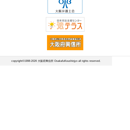
copyright©1998-2026 大阪府興信所 OsakafuKoushinjyo all rights reserved.