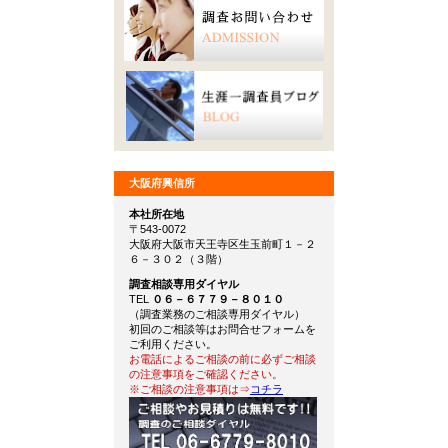
大阪府興信所
本社所在地
〒543-0072
大阪府大阪市天王寺区生玉前町１－２
６－３０２（３階）
調査相談専用ダイヤル
TEL
０６－６７７９－８０１０
（調査業務のご相談専用ダイヤル）
初回のご相談等はお問合せフォームを
ご利用ください。
お電話によるご相談の前に必ずご相談
の注意事項をご確認ください。
※ご相談の注意事項は⇒
コチラ