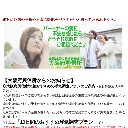
絶対に浮気や不倫や不貞の証拠を押さえたいと思っておられるなら…
【大阪府興信所からのお知らせ】
◎大阪府興信所の超おすすめの浮気調査プランのご案内
（受付件数及び期間
限定プラン）
大阪府興信所へのご依頼で最も多い調査は証拠撮影の重要な浮気調査や不倫調査となっ
ています。
調査対象者の怪しい予定が分かりづらい場合や調査対象者と別居している場合にもおす
すめです。
絶対に浮気や不倫の証拠を掴みたいとお考えの方に超おすすめする浮気調査プランをご
案内します！
「10日間のおすすめ浮気調査プラン」
それは…
です。
浮気や不倫の証拠を得るための超おすすめの長期間で長時間対応可能な浮気調査プラン