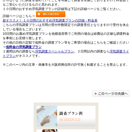
からないように調査を進めていくことを考慮して調査を実施しておりますので料金面で
もご安心いただけるものと思われます。
１０日間のおすすめ浮気調査プランの詳細等は下記の詳細ページをご覧ください。
詳細ページはこちら⇒
超オススメ！ １０日間のおすすめ浮気調査プランの詳細・料金表
こちらの浮気調査プランは月間の受付件数限定での調査受任となりますので受付を休止
している場合もございます。
10日間のお薦め浮気調査プランを他都道府県でご利用の場合は経費込の正確な調査料金
を事前にお見積り致します。
その他の日程の定額で低料金の調査プラン等をご希望の場合はこちらをご確認ください
⇒
低料金の浮気調査プラン
１週間以内の調査なら
浮気調査スペシャルプラン
。２日間以内の調査なら
浮気調査ライ
トプラン
がオススメです。
※このページ内の文章・画像等を大阪府興信所の許可無く転載することを禁止します。