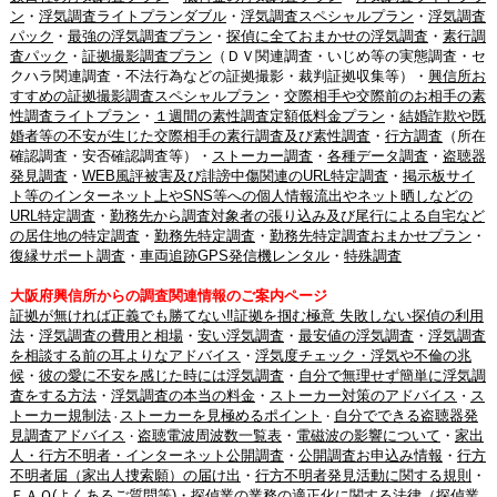
ン
・
浮気調査ライトプランダブル
・
浮気調査スペシャルプラン
・
浮気調査
パック
・
最強の浮気調査プラン
・
探偵に全ておまかせの浮気調査
・
素行調
査パック
・
証拠撮影調査プラン
（ＤＶ関連調査・いじめ等の実態調査・セ
クハラ関連調査・不法行為などの証拠撮影・裁判証拠収集等）・
興信所お
すすめの証拠撮影調査スペシャルプラン
・
交際相手や交際前のお相手の素
性調査ライトプラン
・
１週間の素性調査定額低料金プラン
・
結婚詐欺や既
婚者等の不安が生じた交際相手の素行調査及び素性調査
・
行方調査
（所在
確認調査・安否確認調査等）・
ストーカー調査
・
各種データ調査
・
盗聴器
発見調査
・
WEB風評被害及び誹謗中傷関連のURL特定調査
・
掲示板サイ
ト等のインターネット上やSNS等への個人情報流出やネット晒しなどの
URL特定調査
・
勤務先から調査対象者の張り込み及び尾行による自宅など
の居住地の特定調査
・
勤務先特定調査
・
勤務先特定調査おまかせプラン
・
復縁サポート調査
・
車両追跡GPS発信機レンタル
・
特殊調査
大阪府興信所からの調査関連情報のご案内ページ
証拠が無ければ正義でも勝てない‼証拠を掴む極意 失敗しない探偵の利用
法
・
浮気調査の費用と相場
・
安い浮気調査
・
最安値の浮気調査
・
浮気調査
を相談する前の耳よりなアドバイス
・
浮気度チェック・浮気や不倫の兆
候
・
彼の愛に不安を感じた時には浮気調査
・
自分で無理せず簡単に浮気調
査をする方法
・
浮気調査の本当の料金
・
ストーカー対策のアドバイス
ス
・
トーカー規制法
ストーカーを見極めるポイント
自分でできる盗聴器発
・
・
見調査アドバイス
盗聴電波周波数一覧表
・
電磁波の影響について
・
家出
・
人・行方不明者・インターネット公開調査
・
公開調査お申込み情報
・
行方
不明者届（家出人捜索願）の届け出
・
行方不明者発見活動に関する規則
・
ＦＡＱ(よくあるご質問等)
・
探偵業の業務の適正化に関する法律（探偵業