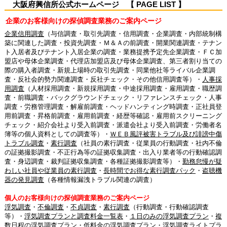
大阪府興信所公式ホームページ 【 PAGE LIST 】
企業のお客様向けの探偵調査業務のご案内ページ
企業信用調査
（与信調査・取引先調査・信用調査・企業調査・内部統制構
築に関連した調査・投資先調査・Ｍ＆Ａの前調査・開業関連調査・テナン
ト入居者及びテナント入居企業の調査・業務提携予定先企業調査・ＦＣ加
盟店や母体企業調査・代理店加盟店及び母体企業調査、第三者割り当ての
際の購入者調査・新規上場時の取引先調査・同業他社等ライバル企業調
査・反社会的勢力関連調査・反社チェック・その他信用調査等）・
人事採
用調査
（人材採用調査・新規採用調査・中途採用調査・雇用調査・職歴調
査・前職調査・バックグラウンドチェック・リファレンスチェック・人事
調査・労務管理調査・解雇前調査・ヘッドハンティング時調査・正社員登
用前調査・昇格前調査・雇用前調査・経歴等確認・雇用前スクリーニング
チェック・紹介会社より受入前調査・派遣会社より受入前調査・労働者名
簿等の個人資料としての調査等）・
ＷＥＢ風評被害トラブル及び誹謗中傷
トラブル調査
・
素行調査
（社員の素行調査・従業員の行動調査・社内不倫
の証拠撮影調査・不正行為等の証拠収集調査・出入り業者等の行動確認調
査・身辺調査・裁判証拠収集調査・各種証拠撮影調査等）・
勤務怠慢が疑
わしい社員や従業員の素行調査
・
長時間でお得な素行調査パック
・
盗聴機
器の発見調査
（各種情報漏洩トラブル関連の調査）
個人のお客様向けの探偵調査業務のご案内ページ
浮気調査
・
不倫調査
・
不貞調査
・
素行調査
（行動調査・行動確認調査
等）・
浮気調査プランと調査料金一覧表
・
１日のみの浮気調査プラン
・
複
数日程の浮気調査プラン
・
低料金の浮気調査プラン
・
浮気調査ライトプラ