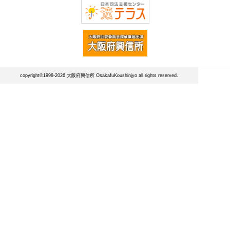
copyright©1998-2026 大阪府興信所 OsakafuKoushinjyo all rights reserved.