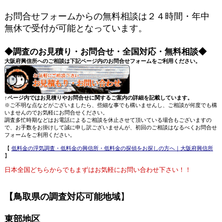
お問合せフォームからの無料相談は２４時間・年中
無休で受付が可能となっています。
◆調査のお見積り・お問合せ・全国対応・無料相談◆
大阪府興信所へのご相談は下記ページ内のお問合せフォームをご利用ください。
↑ページ内ではお見積りやお問合せに関するご案内の詳細を記載しています。
※ご不明な点などがございましたら、些細な事でも構いませんし、ご相談が何度でも構
いませんのでお気軽にお問合せください。
調査多忙時期などはお電話によるご相談を休止させて頂いている場合もございますの
で、お手数をお掛けして誠に申し訳ございませんが、初回のご相談はなるべくお問合せ
フォームをご利用ください。
【
低料金の浮気調査・低料金の興信所・低料金の探偵をお探しの方へ｜大阪府興信所
】
日本全国どちらからでもまずはお気軽にお問い合わせ下さい！！
【鳥取県の調査対応可能地域
】
東部地区