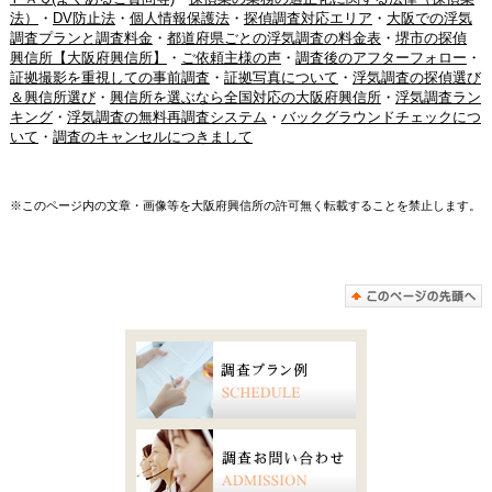
法）
・
DV防止法
・
個人情報保護法
・
探偵調査対応エリア
・
大阪での浮気
調査プランと調査料金
・
都道府県ごとの浮気調査の料金表
・
堺市の探偵
興信所【大阪府興信所】
・
ご依頼主様の声
・
調査後のアフターフォロー
・
証拠撮影を重視しての事前調査
・
証拠写真について
・
浮気調査の探偵選び
＆興信所選び
・
興信所を選ぶなら全国対応の大阪府興信所
・
浮気調査ラン
キング
・
浮気調査の無料再調査システム
・
バックグラウンドチェックにつ
いて
・
調査のキャンセルにつきまして
※このページ内の文章・画像等を大阪府興信所の許可無く転載することを禁止します。