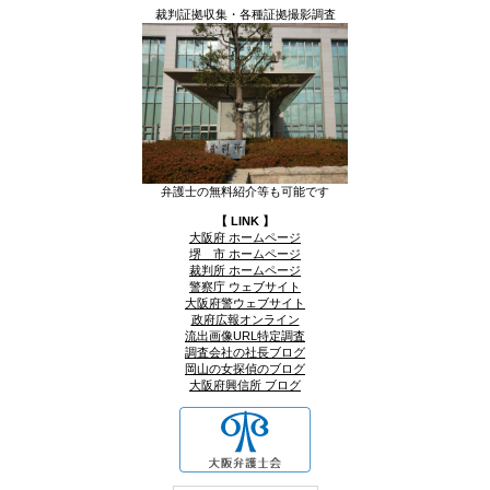
裁判証拠収集・各種証拠撮影調査
弁護士の無料紹介等も可能です
【 LINK 】
大阪府 ホームページ
堺 市 ホームページ
裁判所 ホームページ
警察庁 ウェブサイト
大阪府警ウェブサイト
政府広報オンライン
流出画像URL特定調査
調査会社の社長ブログ
岡山の女探偵のブログ
大阪府興信所 ブログ