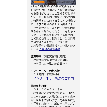
↑上記ご相談担当者の携帯電話番号へ
お電話をお掛け頂いても留守番電話と
なる際は折り返しのご連絡も可能です
ので、折り返しのご連絡にご都合の良
い時間帯とお名前（苗字のみで結構で
す）及びご希望の調査名（調査によっ
て担当者が異なりますのでご希望の調
査も必ずお知らせください）などをメ
ッセージに残して頂いている場合のみ
ご相談担当者より後刻もしくは後日等
にお電話をさせていただきます。
ご相談受付の最新情報をご確認くださ
い。⇒
ご相談の注意事項
営業時間
（調査実施可能時間）
24時間年中無休で調査に対応
※事前にお申込みが必要です
インターネット無料相談
２４時間ご相談受付中
インターネット相談のご案内
電話無料相談
０８：００～２３：３０
ご相談者様との電話相談対応中は呼び
出し中が続き、お電話に出る事が出来
ない場合もございます。その場合には
お手数をお掛けして誠に申し訳ござい