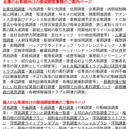
企業のお客様向けの探偵調査業務のご案内ページ
企業信用調査
（与信調査・取引先調査・信用調査・企業調査・内部統制構
築に関連した調査・投資先調査・Ｍ＆Ａの前調査・開業関連調査・テナン
ト入居者及びテナント入居企業の調査・業務提携予定先企業調査・ＦＣ加
盟店や母体企業調査・代理店加盟店及び母体企業調査、第三者割り当ての
際の購入者調査・新規上場時の取引先調査・同業他社等ライバル企業調
査・反社会的勢力関連調査・反社チェック・その他信用調査等）・
人事採
用調査
（人材採用調査・新規採用調査・中途採用調査・雇用調査・職歴調
査・前職調査・バックグラウンドチェック・リファレンスチェック・人事
調査・労務管理調査・解雇前調査・ヘッドハンティング時調査・正社員登
用前調査・昇格前調査・雇用前調査・経歴等確認・雇用前スクリーニング
チェック・紹介会社より受入前調査・派遣会社より受入前調査・労働者名
簿等の個人資料としての調査等）・
ＷＥＢ風評被害トラブル及び誹謗中傷
トラブル調査
・
素行調査
（社員の素行調査・従業員の行動調査・社内不倫
の証拠撮影調査・不正行為等の証拠収集調査・出入り業者等の行動確認調
査・身辺調査・裁判証拠収集調査・各種証拠撮影調査等）・
勤務怠慢が疑
わしい社員や従業員の素行調査
・
長時間でお得な素行調査パック
・
盗聴機
器の発見調査
（各種情報漏洩トラブル関連の調査）
個人のお客様向けの探偵調査業務のご案内ページ
浮気調査
・
不倫調査
・
不貞調査
・
素行調査
（行動調査・行動確認調査
等）・
浮気調査プランと調査料金一覧表
・
１日のみの浮気調査プラン
・
複
数日程の浮気調査プラン
・
低料金の浮気調査プラン
・
浮気調査ライトプラ
ン
・
浮気調査ライトプランダブル
・
浮気調査スペシャルプラン
・
浮気調査
パック
・
最強の浮気調査プラン
・
探偵に全ておまかせの浮気調査
・
素行調