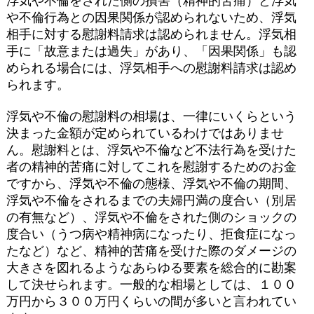
浮気や不倫をされた側の損害（精神的苦痛）と浮気
や不倫行為との因果関係が認められないため、浮気
相手に対する慰謝料請求は認められません。浮気相
手に「故意または過失」があり、「因果関係」も認
められる場合には、浮気相手への慰謝料請求は認め
られます。
浮気や不倫の慰謝料の相場は、一律にいくらという
決まった金額が定められているわけではありませ
ん。慰謝料とは、浮気や不倫など不法行為を受けた
者の精神的苦痛に対してこれを慰謝するためのお金
ですから、浮気や不倫の態様、浮気や不倫の期間、
浮気や不倫をされるまでの夫婦円満の度合い（別居
の有無など）、浮気や不倫をされた側のショックの
度合い（うつ病や精神病になったり、拒食症になっ
たなど）など、精神的苦痛を受けた際のダメージの
大きさを図れるようなあらゆる要素を総合的に勘案
して決せられます。一般的な相場としては、１００
万円から３００万円くらいの間が多いと言われてい