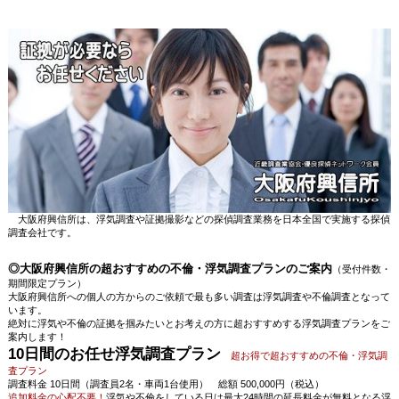
大阪府興信所は、浮気調査や証拠撮影などの探偵調査業務を日本全国で実施する探偵
調査会社です。
◎大阪府興信所の超おすすめの不倫・浮気調査プランのご案内
（受付件数・
期間限定プラン）
大阪府興信所への個人の方からのご依頼で最も多い調査は浮気調査や不倫調査となって
います。
絶対に浮気や不倫の証拠を掴みたいとお考えの方に超おすすめする浮気調査プランをご
案内します！
10日間のお任せ浮気調査プラン
超お得で超おすすめの不倫・浮気調
査プラン
調査料金 10日間（調査員2名・車両1台使用） 総額 500,000円（税込）
追加料金の心配不要！
浮気や不倫をしている日は最大24時間の延長料金が無料となる浮