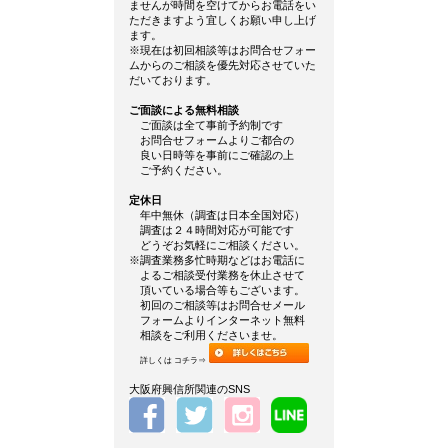
ませんが時間を空けてからお電話をい
ただきますよう宜しくお願い申し上げ
ます。
※現在は初回相談等はお問合せフォー
ムからのご相談を優先対応させていた
だいております。
ご面談による無料相談
ご面談は全て事前予約制です
お問合せフォームよりご都合の
良い日時等を事前にご確認の上
ご予約ください。
定休日
年中無休（調査は日本全国対応）
調査は２４時間対応が可能です
どうぞお気軽にご相談ください。
※調査業務多忙時期などはお電話に
よるご相談受付業務を休止させて
頂いている場合等もございます。
初回のご相談等はお問合せメール
フォームよりインターネット無料
相談をご利用くださいませ。
詳しくは コチラ⇒
大阪府興信所関連のSNS