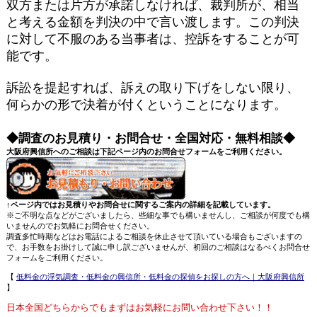
双方または片方が承諾しなければ、裁判所が、相当
と考える金額を判決の中で言い渡します。この判決
に対して不服のある当事者は、控訴をすることが可
能です。
訴訟を提起すれば、訴えの取り下げをしない限り、
何らかの形で決着が付くということになります。
◆調査のお見積り・お問合せ・全国対応・無料相談◆
大阪府興信所へのご相談は下記ページ内のお問合せフォームをご利用ください。
↑ページ内ではお見積りやお問合せに関するご案内の詳細を記載しています。
※ご不明な点などがございましたら、些細な事でも構いませんし、ご相談が何度でも構
いませんのでお気軽にお問合せください。
調査多忙時期などはお電話によるご相談を休止させて頂いている場合もございますの
で、お手数をお掛けして誠に申し訳ございませんが、初回のご相談はなるべくお問合せ
フォームをご利用ください。
【
低料金の浮気調査・低料金の興信所・低料金の探偵をお探しの方へ｜大阪府興信所
】
日本全国どちらからでもまずはお気軽にお問い合わせ下さい！！