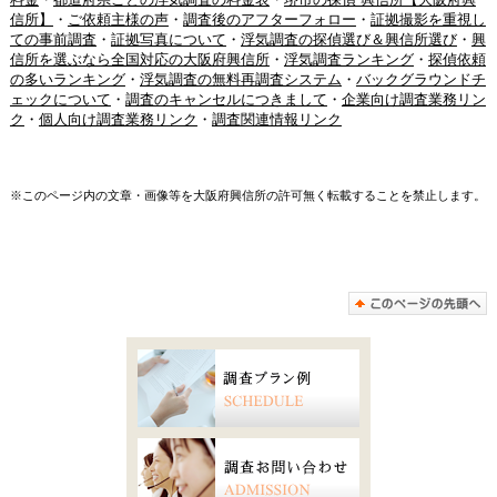
信所】
・
ご依頼主様の声
・
調査後のアフターフォロー
・
証拠撮影を重視し
ての事前調査
・
証拠写真について
・
浮気調査の探偵選び＆興信所選び
・
興
信所を選ぶなら全国対応の大阪府興信所
・
浮気調査ランキング
・
探偵依頼
の多いランキング
・
浮気調査の無料再調査システム
・
バックグラウンドチ
ェックについて
・
調査のキャンセルにつきまして
・
企業向け調査業務リン
ク
・
個人向け調査業務リンク
・
調査関連情報リンク
※このページ内の文章・画像等を大阪府興信所の許可無く転載することを禁止します。