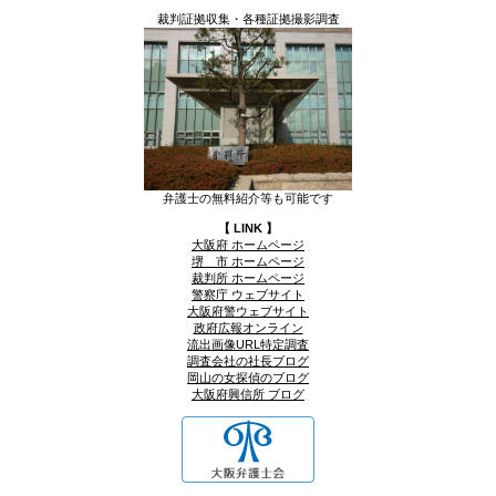
裁判証拠収集・各種証拠撮影調査
弁護士の無料紹介等も可能です
【 LINK 】
大阪府 ホームページ
堺 市 ホームページ
裁判所 ホームページ
警察庁 ウェブサイト
大阪府警ウェブサイト
政府広報オンライン
流出画像URL特定調査
調査会社の社長ブログ
岡山の女探偵のブログ
大阪府興信所 ブログ