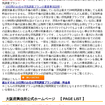
気調査プラン！
（
10日間のお任せ浮気調査プランの重要事項説明
）
調査対象者が浮気や不倫の相手と接触している日は最大で24時間調査を実施しても延長
料金がかかりません。浮気や不倫の証拠を掴むために時間がどんどん経過して追加料金
がいくらかかるか分からないという不安が全く無い浮気調査プランです。通常は1日あ
たり8時間の調査時間を設けておりますが、浮気や不倫の相手と接触している日に重要
な浮気や不倫の証拠を掴む際には無料で最大24時間の延長が可能なお得なプランであり
ますし、10日間の調査実施日程となりますので1つでも2つでもより多くの浮気や不倫
の証拠を掴みたいとお考えの際や対象者がいつ動き出すのか分からない事が大半の場合
に特におすすめのお得な浮気調査プランです。こちらのプランは1ヶ月～最大2ヶ月の期
間内に10日間の調査を実施しますが、その実施する10日間はご依頼主様が全ての日程
をご指定いただいての実施でも、一部をご指定いただいて、他の日程を弊社にお任せい
ただいて実施することも可能です。また、調査対象者の怪しい日がご依頼主様には全く
分からない場合には全ての日程をお任せいただくことも可能です。弊社にお任せいただ
く場合には、10日間の調査以外に1ヶ月～最大2ヶ月の期間の当初の期間に経験と実績
の豊富な調査員が総力を挙げて浮気や不倫の証拠を掴むための準備作業であるとも言え
る数日間の事前調査を実施します。対象者の動きを把握したり、行動パターンを掴む事
前調査は実施日の多少を問わず全て無料で実施しています。これらの事前調査によっ
て、より良い調査結果が得られることがとても多い、浮気や不倫の証拠を絶対に押さえ
たいとお考えの方にお得で超おすすめの不倫・浮気調査プランです。
１０日間のお任せ浮気調査プランの詳細等は下記の詳細ページをご覧ください。
詳細はこちら⇒
超おすすめ 10日間のお任せ浮気調査プランの詳細・料金表
※こちらの浮気調査プランは件数及び期間限定での受付となりますので受付を休止して
いる場合もございます。
大阪府興信所公式ホームページ 【 PAGE LIST 】