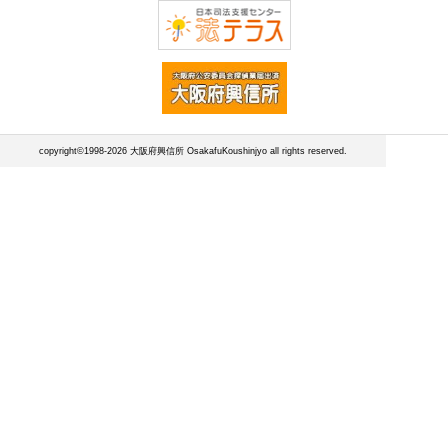
copyright©1998-2026 大阪府興信所 OsakafuKoushinjyo all rights reserved.