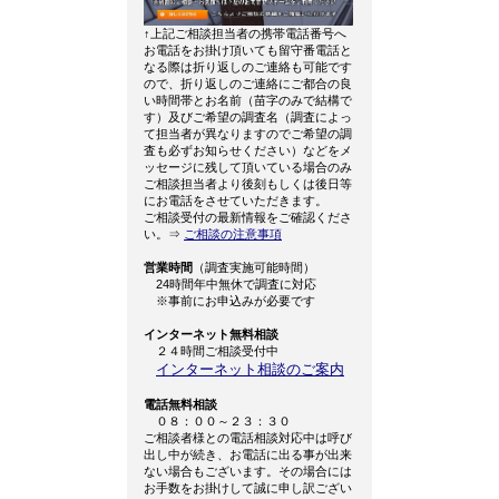
↑上記ご相談担当者の携帯電話番号へ
お電話をお掛け頂いても留守番電話と
なる際は折り返しのご連絡も可能です
ので、折り返しのご連絡にご都合の良
い時間帯とお名前（苗字のみで結構で
す）及びご希望の調査名（調査によっ
て担当者が異なりますのでご希望の調
査も必ずお知らせください）などをメ
ッセージに残して頂いている場合のみ
ご相談担当者より後刻もしくは後日等
にお電話をさせていただきます。
ご相談受付の最新情報をご確認くださ
い。⇒
ご相談の注意事項
営業時間
（調査実施可能時間）
24時間年中無休で調査に対応
※事前にお申込みが必要です
インターネット無料相談
２４時間ご相談受付中
インターネット相談のご案内
電話無料相談
０８：００～２３：３０
ご相談者様との電話相談対応中は呼び
出し中が続き、お電話に出る事が出来
ない場合もございます。その場合には
お手数をお掛けして誠に申し訳ござい