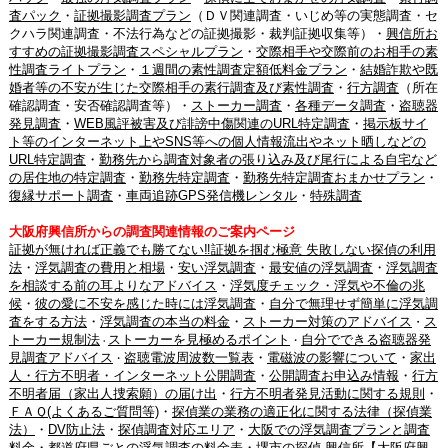
査パック
・
証拠撮影調査プラン
（ＤＶ関連調査・いじめ等の実態調査・セ
クハラ関連調査・不法行為などの証拠撮影・裁判証拠収集等）・
興信所お
すすめの証拠撮影調査スペシャルプラン
・
交際相手や交際前のお相手の素
性調査ライトプラン
・
１週間の素性調査定額低料金プラン
・
結婚詐欺や既
婚者等の不安が生じた交際相手の素行調査及び素性調査
・
行方調査
（所在
確認調査・安否確認調査等）・
ストーカー調査
・
各種データ調査
・
盗聴器
発見調査
・
WEB風評被害及び誹謗中傷関連のURL特定調査
・
掲示板サイ
ト等のインターネット上やSNS等への個人情報流出やネット晒しなどの
URL特定調査
・
勤務先から調査対象者の張り込み及び尾行による自宅など
の居住地の特定調査
・
勤務先特定調査
・
勤務先特定調査おまかせプラン
・
復縁サポート調査
・
車両追跡GPS発信機レンタル
・
特殊調査
大阪府興信所からの調査関連情報のご案内ページ
証拠が無ければ正義でも勝てない‼証拠を掴む極意 失敗しない探偵の利用
法
・
浮気調査の費用と相場
・
安い浮気調査
・
最安値の浮気調査
・
浮気調査
を相談する前の耳よりなアドバイス
・
浮気度チェック・浮気や不倫の兆
候
・
彼の愛に不安を感じた時には浮気調査
・
自分で無理せず簡単に浮気調
査をする方法
・
浮気調査の本当の料金
・
ストーカー対策のアドバイス
ス
・
トーカー規制法
ストーカーを見極めるポイント
自分でできる盗聴器発
・
・
見調査アドバイス
盗聴電波周波数一覧表
・
電磁波の影響について
・
家出
・
人・行方不明者・インターネット公開調査
・
公開調査お申込み情報
・
行方
不明者届（家出人捜索願）の届け出
・
行方不明者発見活動に関する規則
・
ＦＡＱ(よくあるご質問等)
・
探偵業の業務の適正化に関する法律（探偵業
法）
・
DV防止法
・
探偵調査対応エリア
・
大阪での浮気調査プランと調査
料金
・
都道府県ごとの浮気調査の料金表
・
堺市の探偵 興信所【大阪府興