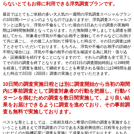
らないとてもお得に利用できる浮気調査プランです。
最近ではとてもご依頼の多い大人気の一週間の浮気調査スペシャルプラン
の10日間バージョンのようなものではありますが、浮気調査スペシャルプ
ランとは異なり、浮気や不倫をしていた場合の1日あたりの調査の実施時
間は24時間無制限となっております。ただ無制限と申しましても調査を開
始してから、対象者が浮気や不倫のお相手と接触してホテルなどに出掛け
て共に過ごし、その後二人が別れて帰宅をした時点で、その日の調査は終
了とさせていただいております。もちろん、浮気や不倫のお相手の詳細が
不明な場合には、浮気や不倫の相手の自宅を確認する為に尾行・張り込
み・証拠撮影を続行することになりますので、それらの調査も全て完了し
てその日の調査を終了となります。その日1日の調査開始時刻より24時間
を経過して調査を連続して継続することを希望される場合には24時間を超
えた時点で2日目（2回目）調査の実施とさせていただきます。
10日間の調査実施日程とは別に調査開始から当初の期間
内に事前調査として調査対象者の行動を把握し、行動パ
ターンを掴むための調査を数日間実施して、より良い結
果をお届けできるように調査を進めており、その事前調
査も無料で実施しております。
ベストな形としましては、ご依頼主様のご希望の日時の調査を実施すると
いうことも踏まえて浮気調査のプロである大阪府興信所に日程等をお任せ
いただくのが臨機応変に調査を実施して成果を挙げております。もちろ