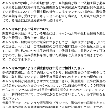
キャンセルのお申し出の時期に限らず、当興信所が既にご依頼主様が必要
とされる証拠の収集や浮気の証拠撮影などを実施済みで調査目的を達成し
ている時点においてご依頼主様の都合によるキャンセルの場合は、調査費
用の全額を申し受けます。キャンセルのお申し出のあった時点で経費が生
じている場合には別途経費を申し受けます。
キャンセルによるご返金について
調査料金をお預かりしている場合には、キャンセル料や生じた経費を差し
引いた費用をご返金させて頂きます。
キャンセル・解約等でのご返金につきましては、当興信所にお越し頂いて
のご返金、もしくは、ご依頼主様のご指定の銀行口座へのお振込と致しま
す。尚、振り込みにかかる手数料等は、ご依頼主様のご負担とさせて頂き
ますので、振り込み手数料を差し引いた残額をご入金させて頂きますの
で、予めご了承下さい。
キャンセルの無いように調査依頼は十分にご検討ください
探偵調査業務は、全て予約制となっており、探偵調査員の予定を確保して
調査に取り組んでいます。調査実施日間近からのキャンセルの場合には、
キャンセル料が発生致しますのでご注意下さい。調査開始日以降に調査の
ご指定をいただいた日のキャンセルについては前日の午前０：００時以降
からのキャンセルの場合は1日分の日程を消化したものとします。キャン
セル・解約等について、ご不明な点などがございましたら、必ず詳細をお
尋ね下さい。
当興信所では、どのような浮気調査プランでも、調査料金の詳細やキャン
セル条件の詳細をお見積書面や契約書面に正確に記載致しておりますの