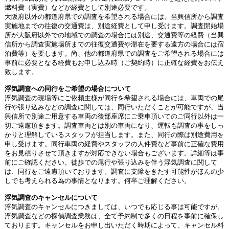
燃料費（実費）などが経費として別途必要です。
大阪府以外の都道府県での調査を希望される場合には、当興信所から調査
実施地までの往復の交通費は、別途経費として申し受けます。調査開始場
所が大阪府以外での地域での調査の場合には別途、交通費等の経費（当興
信所から調査実施場所までの往復交通費や滞在を要する遠方の場合には宿
泊費等）を要します。尚、他の都道府県での調査をご希望される場合には
事前に必要となる経費もお申し込み時（ご契約時）に正確な経費をお伝え
致します。
浮気調査への同行をご希望の場合について
浮気調査の現場等にご依頼主様が同行を希望される場合には、車両での尾
行や張り込みなどの調査に関しては、同行いただくことが可能ですが、当
興信所で別途ご用意する車両の後部座席にご乗車頂いてのご同行以外は一
切ご遠慮頂きます。調査車両とは別の車両になり、運転も調査の事をしっ
かりと理解しているスタッフが担当します。また、同行の際は別途費用を
申し受けます。同行車両の経費やスタッフの人件費など事前に正確な費用
をお見積りさせて頂きますが対応できない場合もございます。詳細等は事
前にご確認ください。徒歩での尾行や張り込みを伴う浮気調査に関して
は、同行をご遠慮頂いております。調査に支障をきたす可能性がほんの少
しでも考えられる為の事情となります。何卒ご理解ください。
浮気調査のキャンセルについて
浮気調査のキャンセルにつきましては、いつでも応じる事は可能ですが、
浮気調査などの探偵調査業務は、全て予約制で多くの日程を事前に確保し
ております。キャンセルをお申し出いただく時期によって、キャンセル料