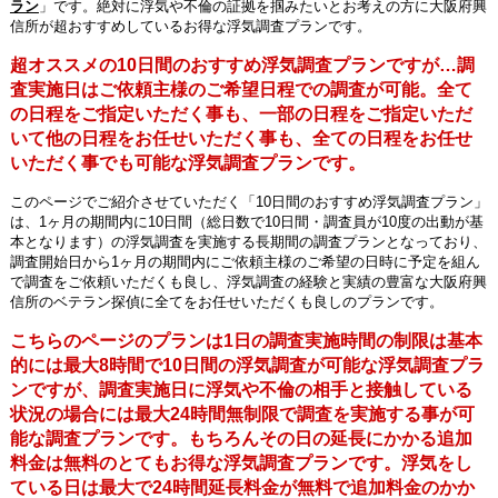
ラン
」です。絶対に浮気や不倫の証拠を掴みたいとお考えの方に大阪府興
信所が超おすすめしているお得な浮気調査プランです。
超オススメの10日間のおすすめ浮気調査プランですが…調
査実施日はご依頼主様のご希望日程での調査が可能。全て
の日程をご指定いただく事も、一部の日程をご指定いただ
いて他の日程をお任せいただく事も、全ての日程をお任せ
いただく事でも可能な浮気調査プランです。
このページでご紹介させていただく「10日間のおすすめ浮気調査プラン」
は、1ヶ月の期間内に10日間（総日数で10日間・調査員が10度の出動が基
本となります）の浮気調査を実施する長期間の調査プランとなっており、
調査開始日から1ヶ月の期間内にご依頼主様のご希望の日時に予定を組ん
で調査をご依頼いただくも良し、浮気調査の経験と実績の豊富な大阪府興
信所のベテラン探偵に全てをお任せいただくも良しのプランです。
こちらのページのプランは1日の調査実施時間の制限は基本
的には最大8時間で10日間の浮気調査が可能な浮気調査プラ
ンですが、調査実施日に浮気や不倫の相手と接触している
状況の場合には最大24時間無制限で調査を実施する事が可
能な調査プランです。もちろんその日の延長にかかる追加
料金は無料のとてもお得な浮気調査プランです。浮気をし
ている日は最大で24時間延長料金が無料で追加料金のかか