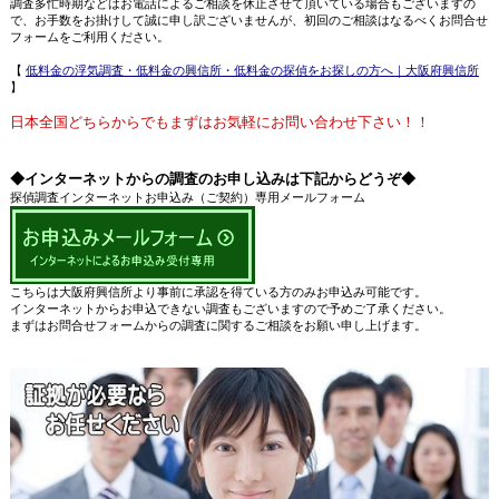
調査多忙時期などはお電話によるご相談を休止させて頂いている場合もございますの
で、お手数をお掛けして誠に申し訳ございませんが、初回のご相談はなるべくお問合せ
フォームをご利用ください。
【
低料金の浮気調査・低料金の興信所・低料金の探偵をお探しの方へ｜大阪府興信所
】
日本全国どちらからでもまずはお気軽にお問い合わせ下さい！！
◆インターネットからの調査のお申し込みは下記からどうぞ◆
探偵調査インターネットお申込み（ご契約）専用メールフォーム
こちらは大阪府興信所より事前に承認を得ている方のみお申込み可能です。
インターネットからお申込できない調査もございますので予めご了承ください。
まずはお問合せフォームからの調査に関するご相談をお願い申し上げます。