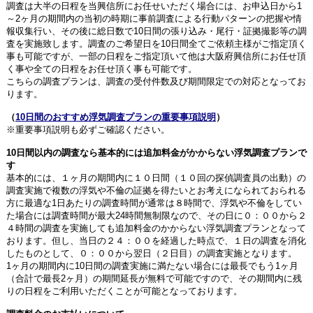
調査は大半の日程を当興信所にお任せいただく場合には、お申込日から1
～2ヶ月の期間内の当初の時期に事前調査による行動パターンの把握や情
報収集行い、その後に総日数で10日間の張り込み・尾行・証拠撮影等の調
査を実施致します。調査のご希望日を10日間全てご依頼主様がご指定頂く
事も可能ですが、一部の日程をご指定頂いて他は大阪府興信所にお任せ頂
く事や全ての日程をお任せ頂く事も可能です。
こちらの調査プランは、調査の受付件数及び期間限定での対応となってお
ります。
（
10日間のおすすめ浮気調査プランの重要事項説明
）
※重要事項説明も必ずご確認ください。
10日間以内の調査なら基本的には追加料金がかからない浮気調査プランで
す
基本的には、１ヶ月の期間内に１０日間（１０回の探偵調査員の出動）の
調査実施で複数の浮気や不倫の証拠を得たいとお考えになられておられる
方に最適な1日あたりの調査時間が通常は８時間で、浮気や不倫をしてい
た場合には調査時間が最大24時間無制限なので、その日に０：００から２
４時間の調査を実施しても追加料金のかからない浮気調査プランとなって
おります。但し、当日の２４：００を経過した時点で、１日の調査を消化
したものとして、０：００から翌日（２日目）の調査実施となります。
1ヶ月の期間内に10日間の調査実施に満たない場合には最長でもう1ヶ月
（合計で最長2ヶ月）の期間延長が無料で可能ですので、その期間内に残
りの日程をご利用いただくことが可能となっております。