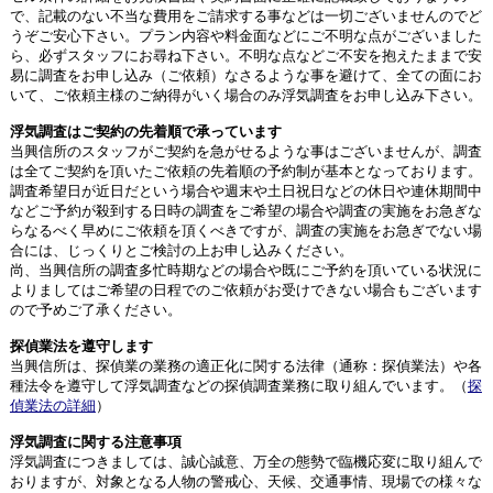
で、記載のない不当な費用をご請求する事などは一切ございませんのでど
うぞご安心下さい。プラン内容や料金面などにご不明な点がございました
ら、必ずスタッフにお尋ね下さい。不明な点などご不安を抱えたままで安
易に調査をお申し込み（ご依頼）なさるような事を避けて、全ての面にお
いて、ご依頼主様のご納得がいく場合のみ浮気調査をお申し込み下さい。
浮気調査はご契約の先着順で承っています
当興信所のスタッフがご契約を急がせるような事はございませんが、調査
は全てご契約を頂いたご依頼の先着順の予約制が基本となっております。
調査希望日が近日だという場合や週末や土日祝日などの休日や連休期間中
などご予約が殺到する日時の調査をご希望の場合や調査の実施をお急ぎな
らなるべく早めにご依頼を頂くべきですが、調査の実施をお急ぎでない場
合には、じっくりとご検討の上お申し込みください。
尚、当興信所の調査多忙時期などの場合や既にご予約を頂いている状況に
よりましてはご希望の日程でのご依頼がお受けできない場合もございます
ので予めご了承ください。
探偵業法を遵守します
当興信所は、探偵業の業務の適正化に関する法律（通称：探偵業法）や各
種法令を遵守して浮気調査などの探偵調査業務に取り組んでいます。（
探
偵業法の詳細
）
浮気調査に関する注意事項
浮気調査につきましては、誠心誠意、万全の態勢で臨機応変に取り組んで
おりますが、対象となる人物の警戒心、天候、交通事情、現場での様々な