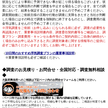
状況などにより事前に予測できない事が起こり得る場合もございます。状
況に応じて当興信所の判断で調査を中止する場合もございます。全ての調
査において、結果を保証することはできませんので予めご了承ください。
調査開始後にご依頼主様の言動や行動が調査に支障をきたすと当社が判断
した場合にはその時点で調査を強制的に終了するものとし、調査費用の返
金等は致しませんので予めご了承ください。
※浮気調査をご依頼（お申し込み）になられる前に必ず、調査の必要性を
再認識されて、重要事項説明書内容、調査委任契約書等をご確認の上、調
査プラン・調査費用・キャンセル条件等のご契約内容にご自身の納得がい
く場合のみお申し込み下さると共に調査対象者に関する情報等のご提供に
必ずご協力くださいますよう宜しくお願い申し上げます。
（
10日間のおすすめ浮気調査プランの重要事項説明
）
※重要事項説明も必ずご確認ください。
◆調査のお見積り・お問合せ・全国対応・調査無料相談
◆
大阪府興信所へのご相談は下記ページ内のお問合せフォームをご利用ください。
↑ページ内ではお見積りやお問合せに関するご案内の詳細を記載しています。
※ご不明な点などがございましたら、些細な事でも構いませんし、ご相談が何度でも構
いませんのでお気軽にお問合せください。