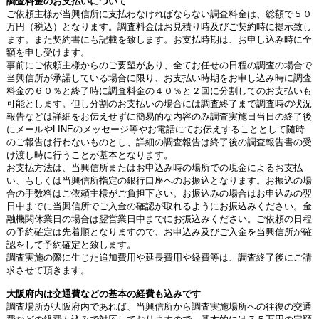
調査料金のお支払いについて
ご依頼主様が当興信所に支払わなければならない調査料金は、総額で５０
万円（税込）となります。調査料金はお見積り時及びご契約時に提示致し
ます。また契約書にも記載を致します。お支払時期は、お申し込み時に全
額を申し受けます。
事前にご依頼主様からのご要望があり、全てお任せの日程の調査の場合で
当興信所が承諾している場合に限り、お支払い時期をお申し込み時に調査
料金の６０％と終了時に調査料金の４０％と２回に分割してのお支払いも
可能とします。但し分割のお支払いの場合には調査終了まで調査時の状況
報告などは詳細をお伝えせずに簡易的な内容のみ調査実施日当日の終了後
にメールやLINEのメッセージ等やお電話にてお伝えすることとして随時
のご報告は行わないものとし、詳細の調査報告は終了後の調査報告書の受
け渡し時に行うことが基本となります。
お支払方法は、当興信所またはお申込み時の場所での現金によるお支払
い、もしくは当興信所指定の銀行口座へのお振込となります。お振込の場
合の手数料はご依頼主様がご負担下さい。お振込みの場合はお申込みの翌
日中までに当興信所でご入金の確認が取れるようにお振込みください。金
融機関休業日の場合は翌営業日中までにお振込みください。ご依頼の日程
の予約確定は先着順となりますので、お申込み及びご入金を当興信所が確
認をして予約確定と致します。
調査実施の際に生じた追加費用や延長費用や経費等は、調査終了後にご請
求させて頂きます。
大阪府内は交通費などの基本の経費も込みです
調査場所が大阪府内であれば、当興信所から調査実施場所への往復の交通