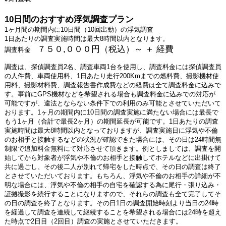
10日間のおすすめ浮気調査プラン
1ヶ月間の期間内に10日間（10回出動）の浮気調査
1日あたりの調査実施時間は最大8時間以内となります。
７５０,０００円（税込）～ ＋ 経費
調査料金
調査は、探偵調査員2名、調査車両1台を使用し、調査料金には探偵調査員
の人件費、車両使用料、1日あたり走行200Kmまでの燃料費、撮影機材使
用料、撮影材料費、調査報告書作成費などの経費は全て調査料金に込みで
す。事前にGPS機材などを希望される場合も調査料金に込みでの対応が
可能ですが、違法とならない条件下での利用のみ可能とさせていただいて
おります。1ヶ月の期間内に10日間の調査実施に満たない場合には最長で
もう1ヶ月（合計で最長2ヶ月）の期間延長が可能です。1日あたりの調査
実施時間は最大8時間以内となっておりますが、調査実施日に浮気や不倫
のお相手と接触するなどの状況が確認できた場合には、その日は24時間無
制限で追加料金無料にて対応させて頂きます。例としましては、調査を開
始してから対象者が浮気や不倫のお相手と接触してホテルなどに出掛けて
共に過ごし、その後二人が別れて帰宅をした時点で、その日の調査は終了
とさせていただいております。もちろん、浮気や不倫のお相手の詳細が不
明な場合には、浮気や不倫の相手の自宅を確認する為に尾行・張り込み・
証拠撮影を続行することになりますので、それらの調査も全て完了してそ
の日の調査を終了となります。その日1日の調査開始時刻より当日の24時
を経過して調査を連続して継続することを希望される場合には24時を超え
た時点で2日目（2回目）調査の実施とさせていただきます。