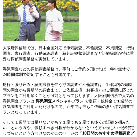
大阪府興信所では、日本全国対応で浮気調査、不倫調査、不貞調査、行動
調査、素行調査、行動確認調査、裁判証拠収集調査など証拠撮影が特に重
要な探偵調査業務を実施しています。
浮気調査などの探偵調査業務は、事前にご予約を頂ければ、年中無休で、
24時間体制で対応することも可能です。
尾行・張り込み・証拠撮影を伴う浮気調査や不倫調査は、1日以内の短時
間の調査から長期間の調査まで、ご依頼主様（お客様）のご要望に応じた
プランをご利用頂くことが可能となっております。
大阪府興信所で人気の
浮気調査プランは
浮気調査スペシャルプラン
で定額・低料金で１週間の
浮気調査をご利用いただけるので、近年では最もご依頼の多い浮気調査プ
ランとなっています。
そして１週間では足りないかも？１度でも２度でも多くの証拠を掴みた
い…という方や、依頼すべき日程が分からないという方や怪しい日が特定
しづらいという方向けなのがこのページの「
10日間のおすすめ浮気調査プ