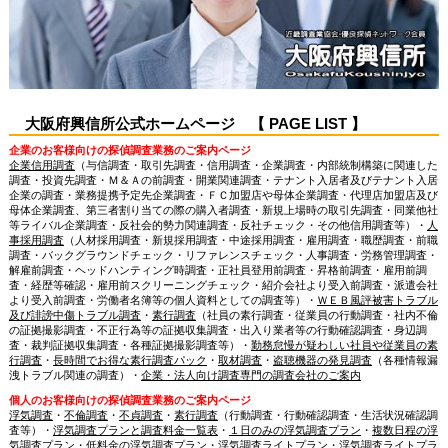
大阪府興信所公式ホームページ 【 PAGE LIST 】
企業のお客様向けの探偵調査業務のご案内ページ
企業信用調査
（与信調査・取引先調査・信用調査・企業調査・内部統制構築に関連した
調査・投資先調査・Ｍ＆Ａの前調査・開業関連調査・テナント入居者及びテナント入居
企業の調査・業務提携予定先企業調査・ＦＣ加盟店や母体企業調査・代理店加盟店及び
母体企業調査、第三者割り当ての際の購入者調査・新規上場時の取引先調査・同業他社
等ライバル企業調査・反社会的勢力関連調査・反社チェック・その他信用調査等）・
人
事採用調査
（人材採用調査・新規採用調査・中途採用調査・雇用調査・職歴調査・前職
調査・バックグラウンドチェック・リファレンスチェック・人事調査・労務管理調査・
解雇前調査・ヘッドハンティング時調査・正社員登用前調査・昇格前調査・雇用前調
査・経歴等確認・雇用前スクリーニングチェック・紹介会社より受入前調査・派遣会社
より受入前調査・労働者名簿等の個人資料としての調査等）・
ＷＥＢ風評被害トラブル
及び誹謗中傷トラブル調査
・
素行調査
（社員の素行調査・従業員の行動調査・社内不倫
の証拠撮影調査・不正行為等の証拠収集調査・出入り業者等の行動確認調査・身辺調
査・裁判証拠収集調査・各種証拠撮影調査等）・
勤務怠慢が疑わしい社員や従業員の素
行調査
・
長時間でお得な素行調査パック
・
取材調査
・
盗聴機器の発見調査
（各種情報漏
洩トラブル関連の調査）
・
企業・法人向け調査専門の調査会社のご案内
個人のお客様向けの探偵調査業務のご案内ページ
浮気調査
・
不倫調査
・
不貞調査
・
素行調査
（行動調査・行動確認調査・生活状況確認調
査等）・
浮気調査プランと調査料金一覧表
・
１日のみの浮気調査プラン
・
複数日程の浮
気調査プラン
・
低料金の浮気調査プラン
・
浮気調査ライトプラン
・
浮気調査ライトプラ