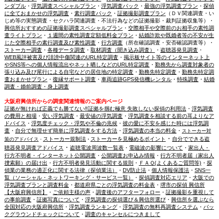
ンダブル
・
浮気調査スペシャルプラン
・
浮気調査パック
・
最強の浮気調査プラン
・
探偵
に全ておまかせの浮気調査
・
素行調査パック
・
証拠撮影調査プラン
（ＤＶ関連調査・い
じめ等の実態調査・セクハラ関連調査・不法行為などの証拠撮影・裁判証拠収集等）・
興信所おすすめの証拠撮影調査スペシャルプラン
・
交際相手や交際前のお相手の素性調
査ライトプラン
・
１週間の素性調査定額低料金プラン
・
結婚詐欺や既婚者等の不安が生
じた交際相手の素行調査及び素性調査
・
行方調査
（所在確認調査・安否確認調査等）・
ストーカー調査
・
各種データ調査
・
取材調査（聞き込み調査）
・
盗聴器発見調査
・
WEB風評被害及び誹謗中傷関連のURL特定調査
・
掲示板サイト等のインターネット上
やSNS等への個人情報流出やネット晒しなどのURL特定調査
・
勤務先から調査対象者の
張り込み及び尾行による自宅などの居住地の特定調査
・
勤務先特定調査
・
勤務先特定調
査おまかせプラン
・
復縁サポート調査
・
車両追跡GPS発信機レンタル
・
特殊調査
・
結婚
調査・婚前調査・身上調査
大阪府興信所からの調査関連情報のご案内ページ
証拠が無ければ正義でも勝てない‼証拠を掴む極意 失敗しない探偵の利用法
・
浮気調査
の費用と相場
・
安い浮気調査
・
最安値の浮気調査
・
浮気調査を相談する前の耳よりなア
ドバイス
・
浮気度チェック・浮気や不倫の兆候
・
彼の愛に不安を感じた時には浮気調
査
・
自分で無理せず簡単に浮気調査をする方法
・
浮気調査の本当の料金
・
ストーカー対
・
ストーカー規制法
ストーカーを見極めるポイント
自分でできる盗
策のアドバイス
・
・
・
聴器発見調査アドバイス
盗聴電波周波数一覧表
・
電磁波の影響について
・
家出人・
行方不明者・インターネット公開調査
・
公開調査お申込み情報
・
行方不明者届（家出人
捜索願）の届け出
・
行方不明者発見活動に関する規則
・
ＦＡＱ(よくあるご質問等)
・
探
偵業の業務の適正化に関する法律（探偵業法）
・
DV防止法
・
個人情報保護法
・
SNS一
覧（ソーシャル・ネットワーキング・サービス一覧）
・
探偵調査対応エリア
・
大阪での
浮気調査プランと調査料金
・
都道府県ごとの浮気調査の料金表
・
堺市の探偵 興信所
【大阪府興信所】
・
ご依頼主様の声
・
調査後のアフターフォロー
・
証拠撮影を重視して
の事前調査
・
証拠写真について
・
浮気調査の探偵選び＆興信所選び
・
興信所を選ぶなら
全国対応の大阪府興信所
・
浮気調査ランキング
・
浮気調査の無料再調査システム
・
バッ
クグラウンドチェックについて
・
調査のキャンセルにつきまして