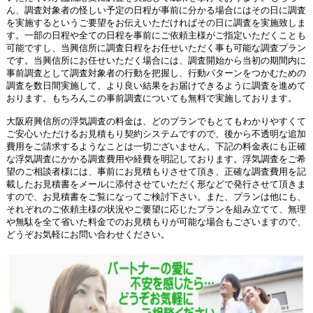
ん、調査対象者の怪しい予定の日程が事前に分かる場合にはその日に調査
を実施するというご要望をお伝えいただければその日に調査を実施致しま
す。一部の日程や全ての日程を事前にご依頼主様がご指定いただくことも
可能ですし、当興信所に調査日程をお任せいただく事も可能な調査プラン
です。当興信所にお任せいただく場合には、調査開始から当初の期間内に
事前調査として調査対象者の行動を把握し、行動パターンをつかむための
調査を数日間実施して、より良い結果をお届けできるように調査を進めて
おります。もちろんこの事前調査についても無料で実施しております。
大阪府興信所の浮気調査の料金は、どのプランでもとてもわかりやすくて
ご安心いただけるお見積もり契約システムですので、後から不透明な追加
費用をご請求するようなことは一切ございません。下記の料金表にも正確
な浮気調査にかかる調査費用や経費を明記しております。浮気調査をご希
望のご相談者様には、事前にお見積もりさせて頂き、正確な調査費用を記
載したお見積書をメールに添付させていただく形などで発行させて頂きま
すので、お見積書をご覧になってご検討下さい。また、プランは他にも、
それぞれのご依頼主様の状況やご要望に応じたプランを組み立てて、無理
や無駄を全て省いた料金でのお見積もりが可能な場合もございますので、
どうぞお気軽にお問い合わせください。