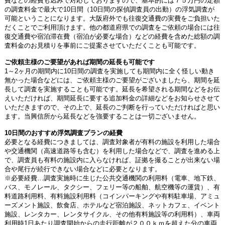
費などの経費も込みで対応しておりますので、基本的には７５万円の定額
の調査料金で最大で10日間（10日間の探偵調査員の出動）の浮気調査が
可能ということになります。大阪府外でも往復交通費の実費をご負担いた
だくことでご利用頂けます。他の都道府県での調査をご依頼の場合には往
復交通費や宿泊滞在費（宿泊が必要な場合）などの経費を含めた総額の調
査料金のお見積りを事前にご提案させていただくことも可能です。
ご依頼主様のご要望があれば期間の延長も可能です
1～2ヶ月の期間内に10日間の調査を実施しても期間内に全く怪しい動き
無かった場合などには、ご依頼主様のご要望がございましたら、期間を延
長して調査を実施することも可能です。延長を希望される期間などをお伝
えいただければ、期間延長に要する追加料金の詳細などをお知らせさせて
いただきますので、その上で、延長のご判断を行っていただければと思い
ます。当興信所から延長などを強要することは一切ございません。
10日間のおすすめ浮気調査プランの経費
必要となる経費につきましては、調査対象者が有料の施設を利用した場合
や交通機関（高速道路等も含む）を利用した場合などで、調査を進める上
で、調査員も有料の施設内に入らなければ、証拠を撮ることが出来ない場
合や尾行が続行できない場合などに必要となります。
※必要経費…調査実施時に生じた公共交通機関の利用料（電車、地下鉄、
バス、モノレール、タクシー、フェリー等の船舶、航空機等の運賃）、有
料道路利用料、有料施設利用料（コインパーキングや有料駐車場、アミュ
ーズメント施設、飲食店、ホテルなど宿泊施設、ネットカフェ、イベント
施設、レンタカー、レンタサイクル、その他有料施設等の利用料）、車両
利用時1日あたり調査開始からの走行距離が２００ｋｍを超えた分の車両