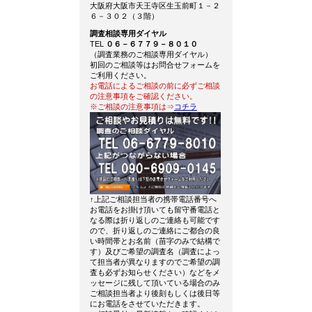
大阪府大阪市天王寺区生玉前町１－２
６－３０２（３階）
調査相談専用ダイヤル
TEL
０６－６７７９－８０１０
（調査業務のご相談専用ダイヤル）
初回のご相談等はお問合せフォームを
ご利用ください。
お電話によるご相談の前に必ずご相談
の注意事項をご確認ください。
※ご相談の注意事項は⇒
コチラ
↑上記ご相談担当者の携帯電話番号へ
お電話をお掛け頂いても留守番電話と
なる際は折り返しのご連絡も可能です
ので、折り返しのご連絡にご都合の良
い時間帯とお名前（苗字のみで結構で
す）及びご希望の調査名（調査によっ
て担当者が異なりますのでご希望の調
査も必ずお知らせください）などをメ
ッセージに残して頂いている場合のみ
ご相談担当者より後刻もしくは後日等
にお電話をさせていただきます。