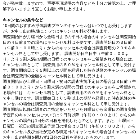
金が発生致しますので、重要事項説明の内容などを十分ご確認の上、ご理
解下さいますよう宜しくお願い申し上げます。
キャンセルの条件など
10日間のおすすめ浮気調査プランのキャンセルはいつでもお受けします
が、お申し出の時期によってはキャンセル料が発生します。
調査開始日が月曜日から金曜日までの平日の場合のキャンセルは調査開始
日の４日前までの場合はキャンセル料は不要です。調査開始日の３日前
（午前０：００時より）からのキャンセルの場合は調査費用の２０％をキ
ャンセル料として申し受けます。 調査開始日当日中（午前０：００よ
り）より５割未満の期間の日程でのキャンセルをご希望される場合には、
キャンセル料として、調査費用の５０％をキャンセル料として申し受けま
す。調査開始日より５割以上の期間を経過した時点以降のキャンセルの場
合は調査費用の全額をキャンセル料として申し受けます。
調査開始日が土曜日・日曜日・祝日の調査実施予定日の場合は３日前（午
前０：００より）から５割未満の期間の日程でのキャンセルをご希望され
る場合には、キャンセル料として、調査費用の５０％をキャンセル料とし
て申し受けます。調査開始日より５割以上の期間を経過した時点以降のキ
ャンセルの場合は調査費用の全額をキャンセル料として申し受けます。
調査開始日以降に調査のご指定をいただいた月曜日から金曜日の調査実施
予定日のキャンセルについては２日前以降（午前０：００より）からのキ
ャンセルの場合は1日分の日程を消化したものとします。また、土曜日・
日曜日・祝日の調査実施予定日の場合は３日前（午前０：００より）から
のキャンセル及び当社が定める特定日のキャンセルの場合はキャンセルの
お申し出の時期を問わず1日分の日程を消化したものとします。