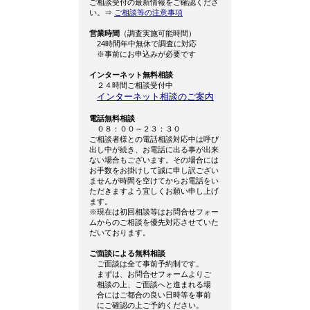
ご相談受付の最新情報をご確認くださ
い。⇒
ご相談等の注意事項
営業時間
（調査実施可能時間）
24時間年中無休で調査に対応
※事前にお申込みが必要です
インターネット無料相談
２４時間ご相談受付中
インターネット相談のご案内
電話無料相談
０８：００～２３：３０
ご相談者様との電話相談対応中は呼び
出し中が続き、お電話に出る事が出来
ない場合もございます。その場合には
お手数をお掛けして誠に申し訳ござい
ませんが時間を空けてからお電話をい
ただきますよう宜しくお願い申し上げ
ます。
※現在は初回相談等はお問合せフォー
ムからのご相談を優先対応させていた
だいております。
ご面談による無料相談
ご面談は全て事前予約制です。
まずは、お問合せフォームよりご
相談の上、ご面談へと進まれる場
合にはご都合の良い日時等を事前
にご確認の上ご予約ください。