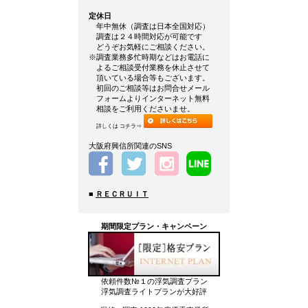
定休日
年中無休（調査は日本全国対応）
調査は２４時間対応が可能です
どうぞお気軽にご相談ください。
※調査業務多忙時期などはお電話に
よるご相談受付業務を休止させて
頂いている場合等もございます。
初回のご相談等はお問合せメール
フォームよりインターネット無料
相談をご利用くださいませ。
詳しくは コチラ⇒
大阪府興信所関連のSNS
■
ＲＥＣＲＵＩＴ
期間限定プラン・キャンペーン
依頼件数№１の浮気調査プラン
浮気調査ライトプランが大好評