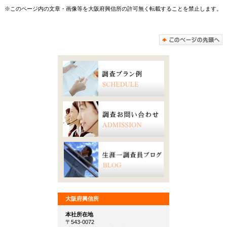
※このページ内の文章・画像等を大阪府興信所の許可無く転載することを禁止します。
大阪府興信所
本社所在地
〒543-0072