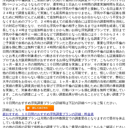
間バージョンのようなものですが、通常時は１日あたり８時間の調査実施時間を見込ん
でおります。さらに大きな違いは対象者が浮気や不倫の相手と接触している日は最大で
２４時まで調査を延長して実施しても延長料金がかかりません。浮気や不倫の証拠を掴
むために時間がどんどん経過して追加料金がいくらかかるか分からないという不安を少
なくするためのプランで、２４時を超えての延長の場合には翌日分の調査時間を消化し
ての対応が可能となり、その日も浮気や不倫の相手と別れるまでは８時間を経過して延
長しても２４時までは追加料金が全くかから無いお得な浮気調査プランです。翌日まで
浮気や不倫の相手と一緒に居るなどで調査続行となった場合には０：００から２４：０
０まで最大で２４時間の調査を実施しても追加料金が不要となる調査プランです。
ご予算面で余裕のある方向けの調査プランだと思われがちですが、重要な浮気や不倫の
証拠を掴む際には無料で最大２４時間の延長が可能なお得なプランでありますし、１０
日間の実施日程となりますので１つでも２つでもより多くの浮気や不倫の証拠を掴みた
いとお考えの際や対象者がいつ動き出すのか分からない事が大半の場合にも証拠撮影の
プロである大阪府興信所がおすすめするお得な浮気調査プランです。こちらのプランは
１ヶ月～最大２ヶ月の期間内に１０日間の調査を実施しますが、その実施する１０日間
はご依頼主様が全ての日程をご指定いただいての実施でも、一部をご指定いただいて、
他の日程を弊社にお任せいただいて実施することも可能です。また、怪しい日がご依頼
主様には全く分からない場合には全ての日程をお任せいただくことも可能です。弊社に
大半の日程をお任せいただく場合には、１ヶ月～最大２ヶ月の期間の当初の期間に経験
と実績の豊富な調査員が総力を挙げて浮気や不倫の証拠を掴むために数日間の事前調査
を実施して、対象者の動きを把握したり、行動パターンを掴む調査を無料で実施してい
ます。これらの調査によって、より良い調査結果が得られることがとても多い調査プラ
ンです。
１０日間のおすすめ浮気調査プランの詳細等は下記の詳細ページをご覧ください。
詳細はこちら⇒
超おすすめ １０日間のおすすめ浮気調査プランの詳細・料金表
こちらの浮気調査プランは月間の受付件数限定での調査受任となりますので受付を休止
している場合もございます。
その他の日程の定額で低料金の調査プラン等をご希望の場合はこちらをご確認ください