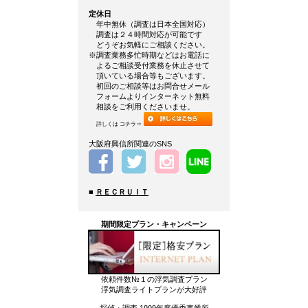
定休日
年中無休（調査は日本全国対応）
調査は２４時間対応が可能です
どうぞお気軽にご相談ください。
※調査業務多忙時期などはお電話に
よるご相談受付業務を休止させて
頂いている場合等もございます。
初回のご相談等はお問合せメール
フォームよりインターネット無料
相談をご利用くださいませ。
詳しくは コチラ⇒
大阪府興信所関連のSNS
■
ＲＥＣＲＵＩＴ
期間限定プラン・キャンペーン
依頼件数№１の浮気調査プラン
浮気調査ライトプランが大好評