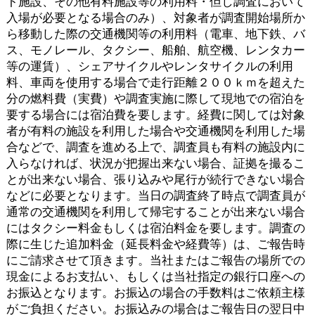
ト施設、その他有料施設等の利用料・但し調査において
入場が必要となる場合のみ）、対象者が調査開始場所か
ら移動した際の交通機関等の利用料（電車、地下鉄、バ
ス、モノレール、タクシー、船舶、航空機、レンタカー
等の運賃）、シェアサイクルやレンタサイクルの利用
料、車両を使用する場合で走行距離２００ｋｍを超えた
分の燃料費（実費）や調査実施に際して現地での宿泊を
要する場合には宿泊費を要します。経費に関しては対象
者が有料の施設を利用した場合や交通機関を利用した場
合などで、調査を進める上で、調査員も有料の施設内に
入らなければ、状況が把握出来ない場合、証拠を撮るこ
とが出来ない場合、張り込みや尾行が続行できない場合
などに必要となります。当日の調査終了時点で調査員が
通常の交通機関を利用して帰宅することが出来ない場合
にはタクシー料金もしくは宿泊料金を要します。調査の
際に生じた追加料金（延長料金や経費等）は、ご報告時
にご請求させて頂きます。当社またはご報告の場所での
現金によるお支払い、もしくは当社指定の銀行口座への
お振込となります。お振込の場合の手数料はご依頼主様
がご負担ください。お振込みの場合はご報告日の翌日中