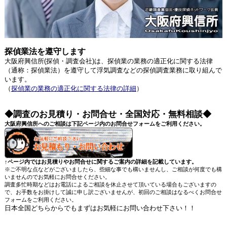
探偵業法を遵守します
大阪府興信所(探偵・調査会社)は、探偵業の業務の適正化に関する法律
（通称：探偵業法）を遵守して浮気調査などの探偵調査業務に取り組んで
います。
（
探偵業の業務の適正化に関する法律の詳細
）
◆調査のお見積り・お問合せ・全国対応・無料相談◆
大阪府興信所へのご相談は下記ページ内のお問合せフォームをご利用ください。
↑ページ内ではお見積りやお問合せに関するご案内の詳細を記載しています。
※ご不明な点などがございましたら、些細な事でも構いませんし、ご相談が何度でも構
いませんのでお気軽にお問合せください。
調査多忙時期などはお電話によるご相談を休止させて頂いている場合もございますの
で、お手数をお掛けして誠に申し訳ございませんが、初回のご相談はなるべくお問合せ
フォームをご利用ください。
日本全国どちらからでもまずはお気軽にお問い合わせ下さい！！