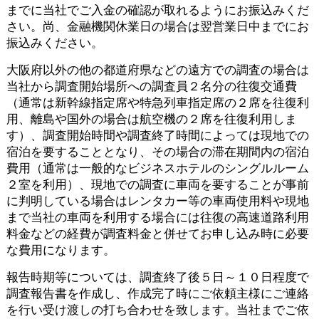
までに当社でご入金の確認が取れるようにお振込みくだ
さい。尚、金融機関休業日の場合は翌営業日中までにお
振込みください。
大阪府以外の他の都道府県などの遠方での調査の場合は
当社から調査開始場所への調査員２名分の往復交通費
（通常は新幹線指定席や特急列車指定席の２席を往復利
用、離島や国外の場合は航空機の２席を往復利用しま
す）、調査開始時間や調査終了時間によっては現地での
宿泊を要することとなり、その場合の滞在期間内の宿泊
費用（通常は一般的なビジネスホテルのシングルルーム
２室を利用）、現地での調査に車両を要することが事前
に判明している場合はレンタカー等の車両使用料や現地
まで当社の車両を利用する場合には往復の高速道路利用
料金などの経費が調査料金と併せてお申し込み時に必要
な費用になります。
報告時期等については、調査終了後５日～１０日程度で
調査報告書を作成し、作成完了時にご依頼主様にご連絡
を行い受け渡しの打ち合わせを致します。当社までご依