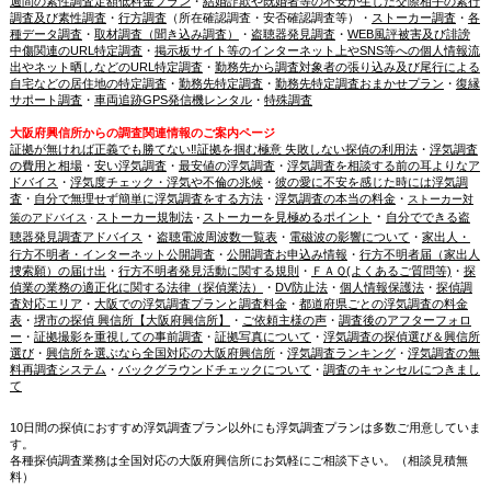
週間の素性調査定額低料金プラン
・
結婚詐欺や既婚者等の不安が生じた交際相手の素行
調査及び素性調査
・
行方調査
（所在確認調査・安否確認調査等）・
ストーカー調査
・
各
種データ調査
・
取材調査（聞き込み調査）
・
盗聴器発見調査
・
WEB風評被害及び誹謗
中傷関連のURL特定調査
・
掲示板サイト等のインターネット上やSNS等への個人情報流
出やネット晒しなどのURL特定調査
・
勤務先から調査対象者の張り込み及び尾行による
自宅などの居住地の特定調査
・
勤務先特定調査
・
勤務先特定調査おまかせプラン
・
復縁
サポート調査
・
車両追跡GPS発信機レンタル
・
特殊調査
大阪府興信所からの調査関連情報のご案内ページ
証拠が無ければ正義でも勝てない‼証拠を掴む極意 失敗しない探偵の利用法
・
浮気調査
の費用と相場
・
安い浮気調査
・
最安値の浮気調査
・
浮気調査を相談する前の耳よりなア
ドバイス
・
浮気度チェック・浮気や不倫の兆候
・
彼の愛に不安を感じた時には浮気調
査
・
自分で無理せず簡単に浮気調査をする方法
・
浮気調査の本当の料金
・
ストーカー対
・
ストーカー規制法
ストーカーを見極めるポイント
自分でできる盗
策のアドバイス
・
・
・
聴器発見調査アドバイス
盗聴電波周波数一覧表
・
電磁波の影響について
・
家出人・
行方不明者・インターネット公開調査
・
公開調査お申込み情報
・
行方不明者届（家出人
捜索願）の届け出
・
行方不明者発見活動に関する規則
・
ＦＡＱ(よくあるご質問等)
・
探
偵業の業務の適正化に関する法律（探偵業法）
・
DV防止法
・
個人情報保護法
・
探偵調
査対応エリア
・
大阪での浮気調査プランと調査料金
・
都道府県ごとの浮気調査の料金
表
・
堺市の探偵 興信所【大阪府興信所】
・
ご依頼主様の声
・
調査後のアフターフォロ
ー
・
証拠撮影を重視しての事前調査
・
証拠写真について
・
浮気調査の探偵選び＆興信所
選び
・
興信所を選ぶなら全国対応の大阪府興信所
・
浮気調査ランキング
・
浮気調査の無
料再調査システム
・
バックグラウンドチェックについて
・
調査のキャンセルにつきまし
て
10日間の探偵におすすめ浮気調査プラン以外にも浮気調査プランは多数ご用意していま
す。
各種探偵調査業務は全国対応の大阪府興信所にお気軽にご相談下さい。（相談見積無
料）