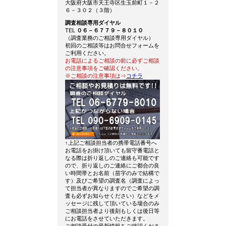
大阪府大阪市天王寺区生玉前町１－２
６－３０２（３階）
調査相談専用ダイヤル
TEL
０６－６７７９－８０１０
（調査業務のご相談専用ダイヤル）
初回のご相談等はお問合せフォームを
ご利用ください。
お電話によるご相談の前に必ずご相談
の注意事項をご確認ください。
※ご相談の注意事項は⇒
コチラ
↑上記ご相談担当者の携帯電話番号へ
お電話をお掛け頂いても留守番電話と
なる際は折り返しのご連絡も可能です
ので、折り返しのご連絡にご都合の良
い時間帯とお名前（苗字のみで結構で
す）及びご希望の調査名（調査によっ
て担当者が異なりますのでご希望の調
査も必ずお知らせください）などをメ
ッセージに残して頂いている場合のみ
ご相談担当者より後刻もしくは後日等
にお電話をさせていただきます。