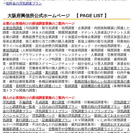
⇒
低料金の浮気調査プラン
大阪府興信所公式ホームページ 【 PAGE LIST 】
企業のお客様向けの探偵調査業務のご案内ページ
企業信用調査
（与信調査・取引先調査・信用調査・企業調査・内部統制構築に関連した
調査・投資先調査・Ｍ＆Ａの前調査・開業関連調査・テナント入居者及びテナント入居
企業の調査・業務提携予定先企業調査・ＦＣ加盟店や母体企業調査・代理店加盟店及び
母体企業調査、第三者割り当ての際の購入者調査・新規上場時の取引先調査・同業他社
等ライバル企業調査・反社会的勢力関連調査・反社チェック・その他信用調査等）・
人
事採用調査
（人材採用調査・新規採用調査・中途採用調査・雇用調査・職歴調査・前職
調査・バックグラウンドチェック・リファレンスチェック・人事調査・労務管理調査・
解雇前調査・ヘッドハンティング時調査・正社員登用前調査・昇格前調査・雇用前調
査・経歴等確認・雇用前スクリーニングチェック・紹介会社より受入前調査・派遣会社
より受入前調査・労働者名簿等の個人資料としての調査等）・
ＷＥＢ風評被害トラブル
及び誹謗中傷トラブル調査
・
素行調査
（社員の素行調査・従業員の行動調査・社内不倫
の証拠撮影調査・不正行為等の証拠収集調査・出入り業者等の行動確認調査・身辺調
査・裁判証拠収集調査・各種証拠撮影調査等）・
勤務怠慢が疑わしい社員や従業員の素
行調査
・
長時間でお得な素行調査パック
・
取材調査
・
盗聴機器の発見調査
（各種情報漏
洩トラブル関連の調査）
個人のお客様向けの探偵調査業務のご案内ページ
浮気調査
・
不倫調査
・
不貞調査
・
素行調査
（行動調査・行動確認調査等）・
浮気調査プ
ランと調査料金一覧表
・
１日のみの浮気調査プラン
・
複数日程の浮気調査プラン
・
低料
金の浮気調査プラン
・
浮気調査ライトプラン
・
浮気調査ライトプランダブル
・
浮気調査
スペシャルプラン
・
浮気調査パック
・
最強の浮気調査プラン
・
探偵に全ておまかせの浮
気調査
・
素行調査パック
・
証拠撮影調査プラン
（ＤＶ関連調査・いじめ等の実態調査・
セクハラ関連調査・不法行為などの証拠撮影・裁判証拠収集等）・
興信所おすすめの証
拠撮影調査スペシャルプラン
・
交際相手や交際前のお相手の素性調査ライトプラン
・
１