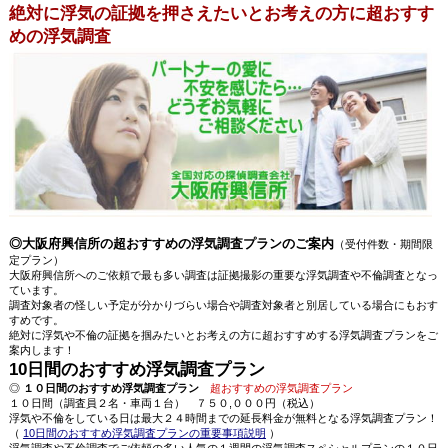
絶対に浮気の証拠を押さえたいとお考えの方に超おすす
めの浮気調査
◎大阪府興信所の超おすすめの浮気調査プランのご案内
（受付件数・期間限
定プラン）
大阪府興信所へのご依頼で最も多い調査は証拠撮影の重要な浮気調査や不倫調査となっ
ています。
調査対象者の怪しい予定が分かりづらい場合や調査対象者と別居している場合にもおす
すめです。
絶対に浮気や不倫の証拠を掴みたいとお考えの方に超おすすめする浮気調査プランをご
案内します！
10日間のおすすめ浮気調査プラン
◎
１０日間のおすすめ浮気調査プラン
超おすすめの浮気調査プラン
１０日間（調査員２名・車両１台） ７５０,０００円（税込）
浮気や不倫をしている日は最大２４時間までの延長料金が無料となる浮気調査プラン！
（
10日間のおすすめ浮気調査プランの重要事項説明
）
浮気調査や不倫調査でご依頼の多い人気の１週間の浮気調査スペシャルプランの１０日