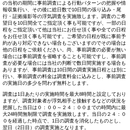
の当初の期間に事前調査による行動パターンの把握や情
報収集行い、その後に総日数で10日間の張り込み・尾
行・証拠撮影等の浮気調査を実施致します。調査のご希
望日を10日間全てご指定頂く事も可能ですが、一部の日
程をご指定頂いて他は当社にお任せ頂く事や全ての日程
をお任せ頂く事も可能です。ご希望の日程が既に事前予
約があり対応できない場合もございますのでその場合は
他の日程をご依頼ください。尚、事前調査の必要が無い
場合には事前調査を省略することも可能ですし、事前調
査が必要な場合には当社の判断で数日間実施する場合も
ありますが、事前調査は10日間の調査実施日程とは別に
行い、事前調査の料金は調査料金に込みとし、事前調査
の実施日の多少を問わず無料とします。
調査は1日あたりの実施時間を最大8時間と設定しており
ますが、調査対象者が浮気相手と接触するなどの状況を
把握した当日は０：００～２４：００までの時間内に最
大24時間無制限で調査を実施致します。当日の２４：０
０を経過した時点で、1日の調査を消化したものとし、
翌日（2日目）の調査実施となります。