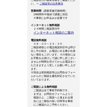
ご相談受付の最新情報をご確認くださ
い。⇒
ご相談等の注意事項
営業時間
（調査実施可能時間）
24時間年中無休で調査に対応
※事前にお申込みが必要です
インターネット無料相談
２４時間ご相談受付中
インターネット相談のご案内
電話無料相談
０８：００～２３：３０
ご相談者様との電話相談対応中は呼び
出し中が続き、お電話に出る事が出来
ない場合もございます。その場合には
お手数をお掛けして誠に申し訳ござい
ませんが時間を空けてからお電話をい
ただきますよう宜しくお願い申し上げ
ます。
※現在は初回相談等はお問合せフォー
ムからのご相談を優先対応させていた
だいております。
ご面談による無料相談
ご面談は全て事前予約制です。
まずは、お問合せフォームよりご
相談の上、ご面談へと進まれる場
合にはご都合の良い日時等を事前
にご確認の上ご予約ください。