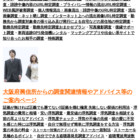
査・誹謗中傷内容のURL特定調査・プライバシー情報の流出URL特定調査・
WEB風評被害調査
・
個人情報流出・画像流出・誹謗中傷のURL特定調査
・
流出
画像調査・ネット晒し調査・インターネット上への流出画像URL特定調査
・
勤
務先から調査対象者の張り込み及び尾行による自宅などの居住地の特定調査
・
勤務先特定調査
・
勤務先特定調査おまかせプラン
・
写真撮影調査
・
復縁サポー
ト調査
・
車両追跡GPS発信機レンタル
・
マッチングアプリや出会い系サイトで
知り合ったお相手の調査
・
特殊調査
大阪府興信所からの調査関連情報やアドバイス等の
ご案内ページ
証拠が無ければ正義でも勝てない‼証拠を掴む極意 失敗しない探偵の利用法
・
浮
気調査の費用と相場
・
安い浮気調査
・
最安値の浮気調査
・
浮気調査を相談する
前の耳よりなアドバイス
・
浮気度チェック・浮気や不倫の兆候
・
彼の愛に不安
を感じた時には浮気調査
・
自分で無理せず簡単に浮気調査をする方法
・
浮気調
査の本当の料金
・
ストーカー規制法
ストーカーを
ストーカー対策のアドバイス
・
・
・
・
見極めるポイント
自分でできる盗聴器発見調査アドバイス
盗聴電波周波数