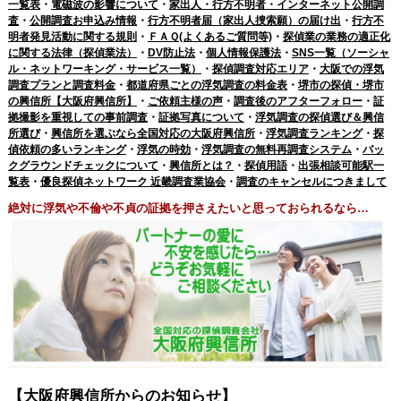
一覧表
・
電磁波の影響について
・
家出人・行方不明者・インターネット公開調
査
・
公開調査お申込み情報
・
行方不明者届（家出人捜索願）の届け出
・
行方不
明者発見活動に関する規則
・
ＦＡＱ(よくあるご質問等)
・
探偵業の業務の適正化
に関する法律（探偵業法）
・
DV防止法
・
個人情報保護法
・
SNS一覧（ソーシャ
ル・ネットワーキング・サービス一覧）
・
探偵調査対応エリア
・
大阪での浮気
調査プランと調査料金
・
都道府県ごとの浮気調査の料金表
・
堺市の探偵・堺市
の興信所【大阪府興信所】
・
ご依頼主様の声
・
調査後のアフターフォロー
・
証
拠撮影を重視しての事前調査
・
証拠写真について
・
浮気調査の探偵選び＆興信
所選び
・
興信所を選ぶなら全国対応の大阪府興信所
・
浮気調査ランキング
・
探
偵依頼の多いランキング
・
浮気の時効
・
浮気調査の無料再調査システム
・
バッ
クグラウンドチェックについて
・
興信所とは？
・
探偵用語
・
出張相談可能駅一
覧表
・
優良探偵ネットワーク 近畿調査業協会
・
調査のキャンセルにつきまして
絶対に浮気や不倫や不貞の証拠を押さえたいと思っておられるなら…
【大阪府興信所からのお知らせ】