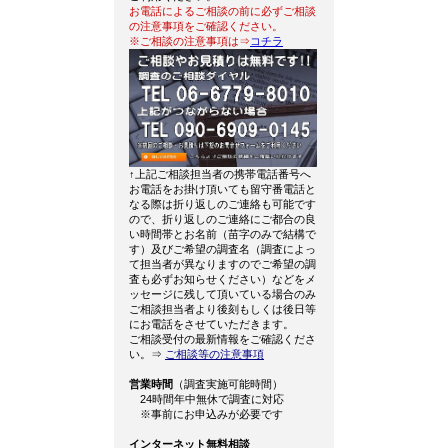
お電話によるご相談の前に必ずご相談
の注意事項をご確認ください。
※ご相談の注意事項は⇒
コチラ
↑上記ご相談担当者の携帯電話番号へ
お電話をお掛け頂いても留守番電話と
なる際は折り返しのご連絡も可能です
ので、折り返しのご連絡にご都合の良
い時間帯とお名前（苗字のみで結構で
す）及びご希望の調査名（調査によっ
て担当者が異なりますのでご希望の調
査も必ずお知らせください）などをメ
ッセージに残して頂いている場合のみ
ご相談担当者より後刻もしくは後日等
にお電話をさせていただきます。
ご相談受付の最新情報をご確認くださ
い。⇒
ご相談等の注意事項
営業時間
（調査実施可能時間）
24時間年中無休で調査に対応
※事前にお申込みが必要です
インターネット無料相談