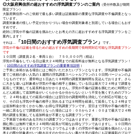
◎大阪府興信所の超おすすめの浮気調査プランのご案内
（受付件数及び期間
限定プラン）
大阪府興信所へのご依頼で最も多い調査は証拠撮影の重要な浮気調査や不倫調査となっ
ています。
調査対象者の怪しい予定が分かりづらい場合や調査対象者と別居している場合にもおす
すめです。
絶対に浮気や不倫の証拠を掴みたいとお考えの方に超おすすめする浮気調査プランをご
案内します！
「10日間のおすすめ浮気調査プラン」
それは…
です。
浮気や不倫の証拠を得るための超おすすめの長期間で長時間対応可能な浮気調査プラン
です
１０日間（調査員２名・車両１台） ７５０,０００円（税込）
浮気や不倫をしている日は最大２４時間までの延長料金が無料となる浮気調査プラン！
（
10日間のおすすめ浮気調査プランの重要事項説明
）
ご予算に余裕がある場合にはご検討いただきたいプランとなります。浮気調査や不倫調
査でご依頼の多い人気の１週間の浮気調査スペシャルプランの１０日間バージョンのよ
うなものですが、通常時は１日あたり８時間の調査実施時間を見込んでおります。さら
に大きな違いは対象者が浮気や不倫の相手と接触している日は最大で２４時まで調査を
延長して実施しても延長料金がかかりません。浮気や不倫の証拠を掴むために時間がど
んどん経過して追加料金がいくらかかるか分からないという不安を無くすためのプラン
で、２４時を超えての延長の場合には翌日分の調査時間を消化しての対応が可能とな
り、その日も浮気や不倫の相手と別れるまでは８時間を経過して延長しても２４時まで
は追加料金が全くかから無いお得な浮気調査プランです。翌日まで浮気や不倫の相手と
一緒に居るなどで調査続行となった場合には０：００から２４：００まで最大で２４時
間の調査を実施しても追加料金が不要となる調査プランです。
ご予算面で余裕のある方向けの調査プランではありますが、重要な浮気や不倫の証拠を
掴む際には無料で最大２４時間の延長が可能なお得なプランでありますし、１０日間の
実施日程となりますので１つでも２つでもより多くの浮気や不倫の証拠を掴みたいとお
考えの際や対象者がいつ動き出すのか分からない事が大半の場合にも証拠撮影のプロで