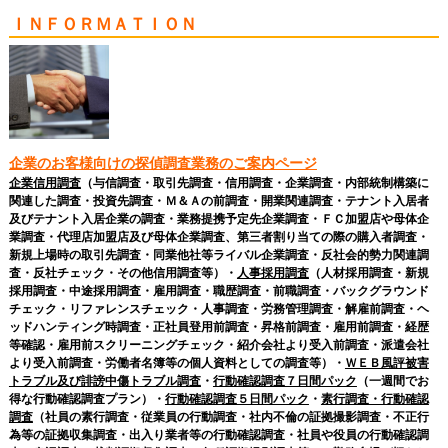
ＩＮＦＯＲＭＡＴＩＯＮ
企業のお客様向けの探偵調査業務のご案内ページ
企業信用調査
（与信調査・取引先調査・信用調査・企業調査・内部統制構築に
関連した調査・投資先調査・Ｍ＆Ａの前調査・開業関連調査・テナント入居者
及びテナント入居企業の調査・業務提携予定先企業調査・ＦＣ加盟店や母体企
業調査・代理店加盟店及び母体企業調査、第三者割り当ての際の購入者調査・
新規上場時の取引先調査・同業他社等ライバル企業調査・反社会的勢力関連調
査・反社チェック・その他信用調査等）・
人事採用調査
（人材採用調査・新規
採用調査・中途採用調査・雇用調査・職歴調査・前職調査・バックグラウンド
チェック・リファレンスチェック・人事調査・労務管理調査・解雇前調査・ヘ
ッドハンティング時調査・正社員登用前調査・昇格前調査・雇用前調査・経歴
等確認・雇用前スクリーニングチェック・紹介会社より受入前調査・派遣会社
より受入前調査・労働者名簿等の個人資料としての調査等）・
ＷＥＢ風評被害
トラブル及び誹謗中傷トラブル調査
・
行動確認調査７日間パック
（一週間でお
得な行動確認調査プラン）・
行動確認調査５日間パック
・
素行調査・行動確認
調査
（社員の素行調査・従業員の行動調査・社内不倫の証拠撮影調査・不正行
為等の証拠収集調査・出入り業者等の行動確認調査・社員や役員の行動確認調