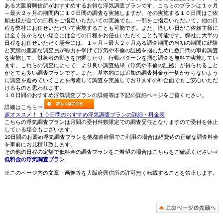
ある大阪府興信所がおすすめするお得な浮気調査プランです。こちらのプランは１ヶ月
～最大２ヶ月の期間内に１０日間の調査を実施しますが、その実施する１０日間はご依
頼主様が全ての日程をご指定いただいての実施でも、一部をご指定いただいて、他の日
程を弊社にお任せいただいて実施することも可能です。また、怪しい日がご依頼主様に
は全く分からない場合には全ての日程をお任せいただくことも可能です。弊社に大半の
日程をお任せいただく場合には、１ヶ月～最大２ヶ月ある調査期間の当初の期間に経験
と実績の豊富な調査員が総力を挙げて浮気や不倫の証拠を掴むために数日間の事前調査
を実施して、対象者の動きを把握したり、行動パターンを掴む調査を無料で実施してい
ます。これらの調査によって、より良い調査結果（浮気や不倫の証拠）が得られること
がとても多い調査プランです。また、基本的には追加の調査料金が一切かからないよう
に調査を進めていくことを考慮して調査を実施しておりますの料金面でもご安心いただ
けるものと思われます。
１０日間のおすすめ浮気調査プランの詳細等は下記の詳細ページをご覧ください。
詳細はこちら⇒
超オススメ！ １０日間のおすすめ浮気調査プランの詳細・料金表
こちらの浮気調査プランは月間の受付件数限定での調査受任となりますので受付を休止
している場合もございます。
10日間のお薦め浮気調査プランを他都道府県でご利用の場合は経費込の正確な調査料金
を事前にお見積り致します。
その他の日程の定額で低料金の調査プランをご希望の場合はこちらをご確認ください⇒
低料金の浮気調査プラン
※このページ内の文章・画像等を大阪府興信所の許可無く転載することを禁止します。