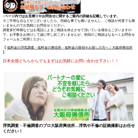
↑ページ内ではお見積りやお問合せに関するご案内の詳細を記載しています。
※ご不明な点などがございましたら、些細な事でも構いませんし、ご相談が何度でも構
いませんのでお気軽にお問合せください。
調査多忙時期などはお電話によるご相談を休止させて頂いている場合もございますの
で、お手数をお掛けして誠に申し訳ございませんが、初回のご相談はなるべくお問合せ
フォームをご利用ください。
【
低料金の浮気調査・低料金の興信所・低料金の探偵をお探しの方へ｜大阪府興信所
】
日本全国どちらからでもまずはお気軽にお問い合わせ下さい！！
浮気調査・不倫調査のプロ大阪府興信所…浮気や不倫の証拠撮影はお任せ
ください！