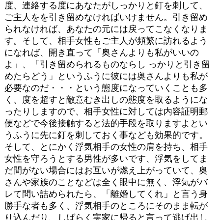
度、連絡する度にあなたがしっかりと釘を刺して、
ご主人をを引き留めなければいけません。引き留め
られなければ、あなたの元には戻ってこなくなりま
す。そして、相手女性もご主人が頻繁に訪れるよう
になれば、開き直って「奥さんよりも私がいいの
よ」、「引き留められるものならし っかりと引き留
めたらどう」というふうに彼には奥さんよりも私が
必要なのだ・・・という態度になっていくことも多
く、度を超すと敵意むき出しの態度を取るようにな
ったりしますので、相手女性に対しては内容証明郵
便などで今後接触すると法的手段を取りますよとい
うふうに先に釘を刺しておく事なども効果的です。
そして、とにかく浮気相手の女性の肩を持ち、相手
女性を守ろうとする男性が多いです、浮気をしてま
だ間がない場合にはお互いが燃え上がっていて、奥
さんや家族のことなどは全く眼中に無く、浮気がバ
レて問い詰められたら、「離婚してくれ」と言う身
勝手な者も多く、浮気相手のところにそのまま転が
り込んだり、しばらく実家に帰ると言って逃げ出し