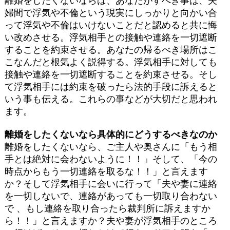
離婚をしたくないならば、あなたがすべき事は、夫
婦間で浮気や不倫という現実にしっかりと向かい合
って浮気や不倫はいけないことだと認めると共に悔
い改めさせる。浮気相手との接触や連絡を一切遮断
することを約束させる。あなたの帰るべき場所はこ
こなんだと根気よく説得する。浮気相手に対しても
接触や連絡を一切遮断することを約束させる。そし
て浮気相手には約束を破ったら法的手段に訴えると
いう事も伝える。これらの事などが大切だと思われ
ます。
離婚をしたくないなら具体的にどうするべきなのか
離婚をしたくないなら、ご主人や奥さんに「もう相
手とは絶対に会わないように！！」そして、「今の
時点からもう一切連絡を取るな！！」と言えます
か？そして浮気相手に会いに行って「夫や妻に連絡
を一切しないで、連絡があっても一切取り合わない
で 、もし連絡を取り合ったら裁判所に訴えますか
ら！！」と言えますか？夫や妻が浮気相手のところ