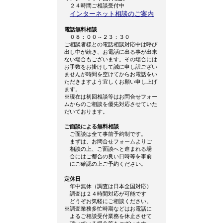
２４時間ご相談受付中
インターネット相談のご案内
電話無料相談
０８：００～２３：３０
ご相談者様との電話相談対応中は呼び
出し中が続き、お電話に出る事が出来
ない場合もございます。その場合には
お手数をお掛けして誠に申し訳ござい
ませんが時間を空けてからお電話をい
ただきますよう宜しくお願い申し上げ
ます。
※現在は初回相談等はお問合せフォー
ムからのご相談を優先対応させていた
だいております。
ご面談による無料相談
ご面談は全て事前予約制です。
まずは、お問合せフォームよりご
相談の上、ご面談へと進まれる場
合にはご都合の良い日時等を事前
にご確認の上ご予約ください。
定休日
年中無休（調査は日本全国対応）
調査は２４時間対応が可能です
どうぞお気軽にご相談ください。
※調査業務多忙時期などはお電話に
よるご相談受付業務を休止させて