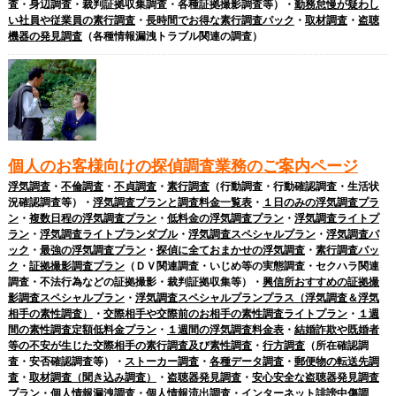
査・身辺調査・裁判証拠収集調査・各種証拠撮影調査等）・
勤務怠慢が疑わし
い社員や従業員の素行調査
・
長時間でお得な素行調査パック
・
取材調査
・
盗聴
機器の発見調査
（各種情報漏洩トラブル関連の調査）
個人のお客様向けの探偵調査業務のご案内ページ
浮気調査
・
不倫調査
・
不貞調査
・
素行調査
（行動調査・行動確認調査・生活状
況確認調査等）・
浮気調査プランと調査料金一覧表
・
１日のみの浮気調査プラ
ン
・
複数日程の浮気調査プラン
・
低料金の浮気調査プラン
・
浮気調査ライトプ
ラン
・
浮気調査ライトプランダブル
・
浮気調査スペシャルプラン
・
浮気調査パ
ック
・
最強の浮気調査プラン
・
探偵に全ておまかせの浮気調査
・
素行調査パッ
ク
・
証拠撮影調査プラン
（ＤＶ関連調査・いじめ等の実態調査・セクハラ関連
調査・不法行為などの証拠撮影・裁判証拠収集等）・
興信所おすすめの証拠撮
影調査スペシャルプラン
・
浮気調査スペシャルプランプラス（浮気調査＆浮気
相手の素性調査）
・
交際相手や交際前のお相手の素性調査ライトプラン
・
１週
間の素性調査定額低料金プラン
・
１週間の浮気調査料金表
・
結婚詐欺や既婚者
等の不安が生じた交際相手の素行調査及び素性調査
・
行方調査
（所在確認調
査・安否確認調査等）・
ストーカー調査
・
各種データ調査
・
郵便物の転送先調
査
・
取材調査（聞き込み調査）
・
盗聴器発見調査
・
安心安全な盗聴器発見調査
プラン
・
個人情報漏洩調査・個人情報流出調査
・
インターネット誹謗中傷調