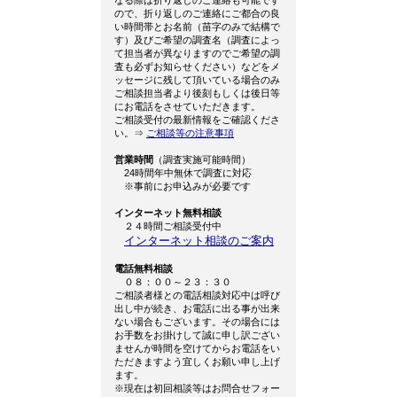
ので、折り返しのご連絡にご都合の良
い時間帯とお名前（苗字のみで結構で
す）及びご希望の調査名（調査によっ
て担当者が異なりますのでご希望の調
査も必ずお知らせください）などをメ
ッセージに残して頂いている場合のみ
ご相談担当者より後刻もしくは後日等
にお電話をさせていただきます。
ご相談受付の最新情報をご確認くださ
い。⇒
ご相談等の注意事項
営業時間
（調査実施可能時間）
24時間年中無休で調査に対応
※事前にお申込みが必要です
インターネット無料相談
２４時間ご相談受付中
インターネット相談のご案内
電話無料相談
０８：００～２３：３０
ご相談者様との電話相談対応中は呼び
出し中が続き、お電話に出る事が出来
ない場合もございます。その場合には
お手数をお掛けして誠に申し訳ござい
ませんが時間を空けてからお電話をい
ただきますよう宜しくお願い申し上げ
ます。
※現在は初回相談等はお問合せフォー