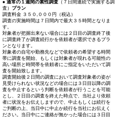
● 通常の１週間の素性調査
（７日間連続で実施する調
査）
プラン
調査料金 ３５０,０００円（税込）
調査の実施時間は７日間内で最大３５時間となりま
す。
対象者が把握出来ない場合には２日目の調査終了後
に調査終了か調査続行かを依頼者が選択できるプラ
ンとなります。
対象者の自宅や勤務先などで依頼者の希望する時間
帯に調査を開始、もしくは対象者が現れる可能性の
高い場所と時間帯を依頼者にご指定をいただいて調
査を開始致します。
調査開始後２日間の調査において調査対象者の姿が
見受けられない状況などの場合には３日目以降の調
査を中止するという判断を依頼者が行うことを可能
とし、２日目の調査を終えた時点で、当社より依頼
者に状況をお伝えしますので、中止もしくは続行を
ご判断の上、当日中に中止か続行を当社にお伝えく
ださい。当日中にご連絡が無かった場合には３日目