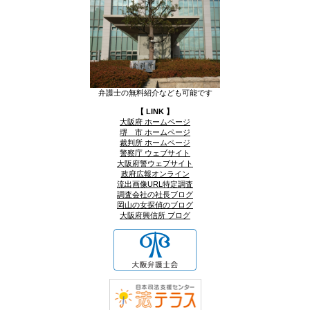
弁護士の無料紹介なども可能です
【 LINK 】
大阪府 ホームページ
堺 市 ホームページ
裁判所 ホームページ
警察庁 ウェブサイト
大阪府警ウェブサイト
政府広報オンライン
流出画像URL特定調査
調査会社の社長ブログ
岡山の女探偵のブログ
大阪府興信所 ブログ