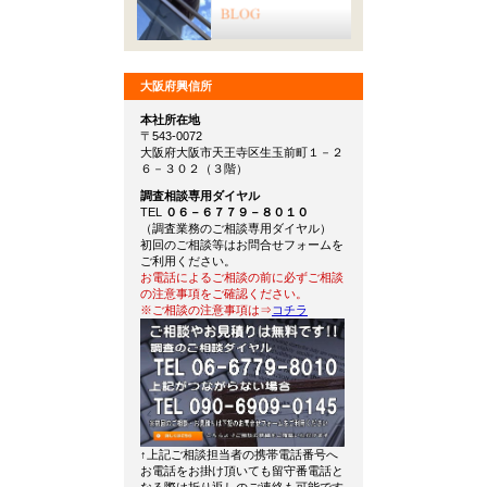
大阪府興信所
本社所在地
〒543-0072
大阪府大阪市天王寺区生玉前町１－２
６－３０２（３階）
調査相談専用ダイヤル
TEL
０６－６７７９－８０１０
（調査業務のご相談専用ダイヤル）
初回のご相談等はお問合せフォームを
ご利用ください。
お電話によるご相談の前に必ずご相談
の注意事項をご確認ください。
※ご相談の注意事項は⇒
コチラ
↑上記ご相談担当者の携帯電話番号へ
お電話をお掛け頂いても留守番電話と
なる際は折り返しのご連絡も可能です