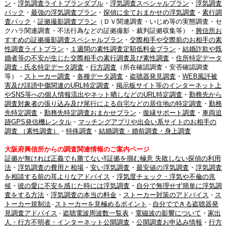
ン
・
浮気調査ライトプランダブル
・
浮気調査スペシャルプラン
・
浮気調査
パック
・
最強の浮気調査プラン
・
探偵に全ておまかせの浮気調査
・
素行調
査パック
・
証拠撮影調査プラン
（ＤＶ関連調査・いじめ等の実態調査・セ
クハラ関連調査・不法行為などの証拠撮影・裁判証拠収集等）・
興信所お
すすめの証拠撮影調査スペシャルプラン
・
交際相手や交際前のお相手の素
性調査ライトプラン
・
１週間の素性調査定額低料金プラン
・
結婚詐欺や既
婚者等の不安が生じた交際相手の素行調査及び素性調査
・
住所特定データ
調査・氏名特定データ調査
・
行方調査
（所在確認調査・安否確認調査
等）・
ストーカー調査
・
各種データ調査
・
盗聴器発見調査
・
WEB風評被
害及び誹謗中傷関連のURL特定調査
・
掲示板サイト等のインターネット上
やSNS等への個人情報流出やネット晒しなどのURL特定調査
・
勤務先から
調査対象者の張り込み及び尾行による自宅などの居住地の特定調査
・
勤務
先特定調査
・
勤務先特定調査おまかせプラン
・
復縁サポート調査
・
車両追
跡GPS発信機レンタル
・
マッチングアプリや出会い系サイトのお相手の
調査 （素性調査）
・
特殊調査
・
結婚調査・婚前調査・身上調査
大阪府興信所からの調査関連情報のご案内ページ
証拠が無ければ正義でも勝てない‼証拠を掴む極意 失敗しない探偵の利用
法
・
浮気調査の費用と相場
・
安い浮気調査
・
最安値の浮気調査
・
浮気調査
を相談する前の耳よりなアドバイス
・
浮気度チェック・浮気や不倫の兆
候
・
彼の愛に不安を感じた時には浮気調査
・
自分で無理せず簡単に浮気調
査をする方法
・
浮気調査の本当の料金
・
ストーカー対策のアドバイス
ス
・
トーカー規制法
ストーカーを見極めるポイント
自分でできる盗聴器発
・
・
見調査アドバイス
盗聴電波周波数一覧表
・
電磁波の影響について
・
家出
・
人・行方不明者・インターネット公開調査
・
公開調査お申込み情報
・
行方