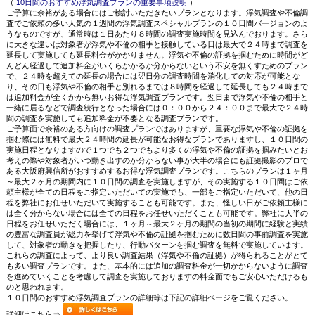
（
10日間のおすすめ浮気調査プランの重要事項説明
）
ご予算に余裕がある場合にはご検討いただきたいプランとなります。浮気調査や不倫調
査でご依頼の多い人気の１週間の浮気調査スペシャルプランの１０日間バージョンのよ
うなものですが、通常時は１日あたり８時間の調査実施時間を見込んでおります。さら
に大きな違いは対象者が浮気や不倫の相手と接触している日は最大で２４時まで調査を
延長して実施しても延長料金がかかりません。浮気や不倫の証拠を掴むために時間がど
んどん経過して追加料金がいくらかかるか分からないという不安を無くすためのプラン
で、２４時を超えての延長の場合には翌日分の調査時間を消化しての対応が可能とな
り、その日も浮気や不倫の相手と別れるまでは８時間を経過して延長しても２４時まで
は追加料金が全くかから無いお得な浮気調査プランです。翌日まで浮気や不倫の相手と
一緒に居るなどで調査続行となった場合には０：００から２４：００まで最大で２４時
間の調査を実施しても追加料金が不要となる調査プランです。
ご予算面で余裕のある方向けの調査プランではありますが、重要な浮気や不倫の証拠を
掴む際には無料で最大２４時間の延長が可能なお得なプランでありますし、１０日間の
実施日程となりますので１つでも２つでもより多くの浮気や不倫の証拠を掴みたいとお
考えの際や対象者がいつ動き出すのか分からない事が大半の場合にも証拠撮影のプロで
ある大阪府興信所がおすすめするお得な浮気調査プランです。こちらのプランは１ヶ月
～最大２ヶ月の期間内に１０日間の調査を実施しますが、その実施する１０日間はご依
頼主様が全ての日程をご指定いただいての実施でも、一部をご指定いただいて、他の日
程を弊社にお任せいただいて実施することも可能です。また、怪しい日がご依頼主様に
は全く分からない場合には全ての日程をお任せいただくことも可能です。弊社に大半の
日程をお任せいただく場合には、１ヶ月～最大２ヶ月の期間の当初の期間に経験と実績
の豊富な調査員が総力を挙げて浮気や不倫の証拠を掴むために数日間の事前調査を実施
して、対象者の動きを把握したり、行動パターンを掴む調査を無料で実施しています。
これらの調査によって、より良い調査結果（浮気や不倫の証拠）が得られることがとて
も多い調査プランです。また、基本的には追加の調査料金が一切かからないように調査
を進めていくことを考慮して調査を実施しておりますの料金面でもご安心いただけるも
のと思われます。
１０日間のおすすめ浮気調査プランの詳細等は下記の詳細ページをご覧ください。
詳細はこちら⇒