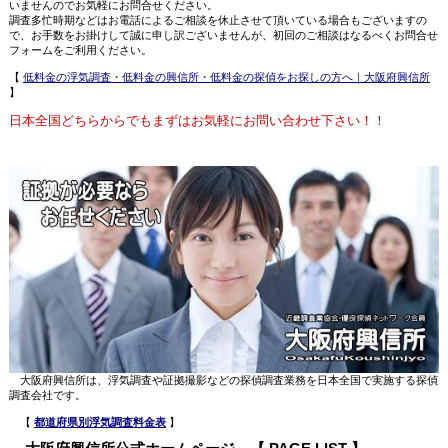
いませんのでお気軽にお問合せください。
調査多忙時期などはお電話によるご相談を休止させて頂いている場合もございますの
で、お手数をお掛けして誠に申し訳ございませんが、初回のご相談はなるべくお問合せ
フォームをご利用ください。
【
低料金の浮気調査・低料金の興信所・低料金の探偵をお探しの方へ｜大阪府興信所
】
日本全国どちらからでもまずはお気軽にお問い合わせ下さい！！
大阪府興信所は、浮気調査や証拠撮影などの探偵調査業務を日本全国で実施する探偵
調査会社です。
【
都道府県別浮気調査料金表
】