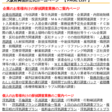
大阪府興信所公式ホームページ 【 PAGE LIST 】
企業のお客様向けの探偵調査業務のご案内ページ
企業信用調査
（与信調査・取引先調査・信用調査・企業調査・内部統制構
築に関連した調査・投資先調査・Ｍ＆Ａの前調査・開業関連調査・テナン
ト入居者及びテナント入居企業の調査・業務提携予定先企業調査・ＦＣ加
盟店や母体企業調査・代理店加盟店及び母体企業調査、第三者割り当ての
際の購入者調査・新規上場時の取引先調査・同業他社等ライバル企業調
査・反社会的勢力関連調査・反社チェック・その他信用調査等）・
人事採
用調査
（人材採用調査・新規採用調査・中途採用調査・雇用調査・職歴調
査・前職調査・バックグラウンドチェック・リファレンスチェック・人事
調査・労務管理調査・解雇前調査・ヘッドハンティング時調査・正社員登
用前調査・昇格前調査・雇用前調査・経歴等確認・雇用前スクリーニング
チェック・紹介会社より受入前調査・派遣会社より受入前調査・労働者名
簿等の個人資料としての調査等）・
ＷＥＢ風評被害トラブル及び誹謗中傷
トラブル調査
・
素行調査
（社員の素行調査・従業員の行動調査・社内不倫
の証拠撮影調査・不正行為等の証拠収集調査・出入り業者等の行動確認調
査・身辺調査・裁判証拠収集調査・各種証拠撮影調査等）・
勤務怠慢が疑
わしい社員や従業員の素行調査
・
長時間でお得な素行調査パック
・
盗聴機
器の発見調査
（各種情報漏洩トラブル関連の調査）
個人のお客様向けの探偵調査業務のご案内ページ
浮気調査
・
不倫調査
・
不貞調査
・
素行調査
（行動調査・行動確認調査
等）・
浮気調査プランと調査料金一覧表
・
１日のみの浮気調査プラン
・
複
数日程の浮気調査プラン
・
低料金の浮気調査プラン
・
浮気調査ライトプラ