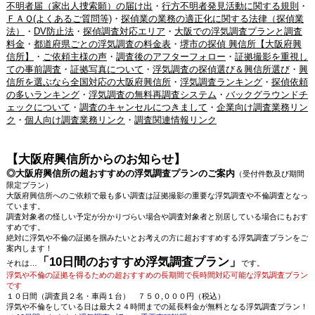
不明者届（家出人捜索願）の届け出
・
行方不明者発見活動に関する規則
・
ＦＡＱ(よくあるご質問等)
・
探偵業の業務の適正化に関する法律（探偵業
法）
・
DV防止法
・
探偵調査対応エリア
・
大阪での浮気調査プランと調査
料金
・
都道府県ごとの浮気調査の料金表
・
堺市の探偵 興信所【大阪府興
信所】
・
ご依頼主様の声
・
調査後のアフターフォロー
・
証拠撮影を重視し
ての事前調査
・
証拠写真について
・
浮気調査の探偵選び＆興信所選び
・
興
信所を選ぶなら全国対応の大阪府興信所
・
浮気調査ランキング
・
探偵依頼
の多いランキング
・
浮気調査の無料再調査システム
・
バックグラウンドチ
ェックについて
・
調査のキャンセルにつきまして
・
企業向け調査業務リン
ク
・
個人向け調査業務リンク
・
調査関連情報リンク
【大阪府興信所からのお知らせ】
◎大阪府興信所の超おすすめの浮気調査プランのご案内
（受付件数及び期間
限定プラン）
大阪府興信所へのご依頼で最も多い調査は証拠撮影の重要な浮気調査や不倫調査となっ
ています。
調査対象者の怪しい予定が分かりづらい場合や調査対象者と別居している場合にもおす
すめです。
絶対に浮気や不倫の証拠を掴みたいとお考えの方に超おすすめする浮気調査プランをご
案内します！
「10日間のおすすめ浮気調査プラン」
それは…
です。
浮気や不倫の証拠を得るための超おすすめの長期間で長時間対応可能な浮気調査プラン
です
１０日間（調査員２名・車両１台） ７５０,０００円（税込）
浮気や不倫をしている日は最大２４時間までの延長料金が無料となる浮気調査プラン！