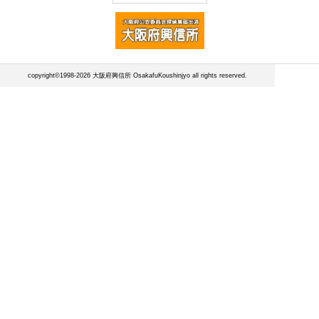
copyright©1998-2026 大阪府興信所 OsakafuKoushinjyo all rights reserved.