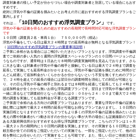
調査対象者の怪しい予定が分かりづらい場合や調査対象者と別居している場合にもおす
すめです。
絶対に浮気や不倫の証拠を掴みたいとお考えの方に超おすすめする浮気調査プランをご
案内します！
「10日間のおすすめ浮気調査プラン」
それは…
です。
浮気や不倫の証拠を得るための超おすすめの長期間で長時間対応可能な浮気調査プラン
です
１０日間（調査員２名・車両１台） ７５０,０００円（税込）
浮気や不倫をしている日は最大２４時間までの延長料金が無料となる浮気調査プラン！
（
10日間のおすすめ浮気調査プランの重要事項説明
）
ご予算に余裕がある場合にはご検討いただきたいプランとなります。浮気調査や不倫調
査でご依頼の多い人気の１週間の浮気調査スペシャルプランの１０日間バージョンのよ
うなものですが、通常時は１日あたり８時間の調査実施時間を見込んでおります。さら
に大きな違いは対象者が浮気や不倫の相手と接触している日は最大で２４時まで調査を
延長して実施しても延長料金がかかりません。浮気や不倫の証拠を掴むために時間がど
んどん経過して追加料金がいくらかかるか分からないという不安を無くすためのプラン
で、２４時を超えての延長の場合には翌日分の調査時間を消化しての対応が可能とな
り、その日も浮気や不倫の相手と別れるまでは８時間を経過して延長しても２４時まで
は追加料金が全くかから無いお得な浮気調査プランです。翌日まで浮気や不倫の相手と
一緒に居るなどで調査続行となった場合には０：００から２４：００まで最大で２４時
間の調査を実施しても追加料金が不要となる調査プランです。
ご予算面で余裕のある方向けの調査プランではありますが、重要な浮気や不倫の証拠を
掴む際には無料で最大２４時間の延長が可能なお得なプランでありますし、１０日間の
実施日程となりますので１つでも２つでもより多くの浮気や不倫の証拠を掴みたいとお
考えの際や対象者がいつ動き出すのか分からない事が大半の場合にも証拠撮影のプロで
ある大阪府興信所がおすすめするお得な浮気調査プランです。こちらのプランは１ヶ月
～最大２ヶ月の期間内に１０日間の調査を実施しますが、その実施する１０日間はご依
頼主様が全ての日程をご指定いただいての実施でも、一部をご指定いただいて、他の日
程を弊社にお任せいただいて実施することも可能です。また、怪しい日がご依頼主様に