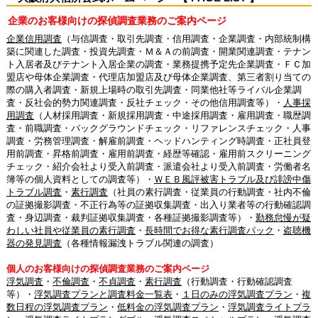
企業のお客様向けの探偵調査業務のご案内ページ
企業信用調査
（与信調査・取引先調査・信用調査・企業調査・内部統制構
築に関連した調査・投資先調査・Ｍ＆Ａの前調査・開業関連調査・テナン
ト入居者及びテナント入居企業の調査・業務提携予定先企業調査・ＦＣ加
盟店や母体企業調査・代理店加盟店及び母体企業調査、第三者割り当ての
際の購入者調査・新規上場時の取引先調査・同業他社等ライバル企業調
査・反社会的勢力関連調査・反社チェック・その他信用調査等）・
人事採
用調査
（人材採用調査・新規採用調査・中途採用調査・雇用調査・職歴調
査・前職調査・バックグラウンドチェック・リファレンスチェック・人事
調査・労務管理調査・解雇前調査・ヘッドハンティング時調査・正社員登
用前調査・昇格前調査・雇用前調査・経歴等確認・雇用前スクリーニング
チェック・紹介会社より受入前調査・派遣会社より受入前調査・労働者名
簿等の個人資料としての調査等）・
ＷＥＢ風評被害トラブル及び誹謗中傷
トラブル調査
・
素行調査
（社員の素行調査・従業員の行動調査・社内不倫
の証拠撮影調査・不正行為等の証拠収集調査・出入り業者等の行動確認調
査・身辺調査・裁判証拠収集調査・各種証拠撮影調査等）・
勤務怠慢が疑
わしい社員や従業員の素行調査
・
長時間でお得な素行調査パック
・
盗聴機
器の発見調査
（各種情報漏洩トラブル関連の調査）
個人のお客様向けの探偵調査業務のご案内ページ
浮気調査
・
不倫調査
・
不貞調査
・
素行調査
（行動調査・行動確認調査
等）・
浮気調査プランと調査料金一覧表
・
１日のみの浮気調査プラン
・
複
数日程の浮気調査プラン
・
低料金の浮気調査プラン
・
浮気調査ライトプラ