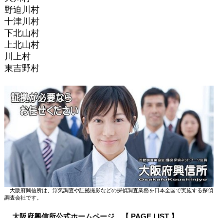
野迫川村
十津川村
下北山村
上北山村
川上村
東吉野村
大阪府興信所は、浮気調査や証拠撮影などの探偵調査業務を日本全国で実施する探偵
調査会社です。
大阪府興信所公式ホームページ 【 PAGE LIST 】