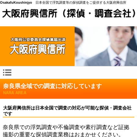
OsakafuKoushinjyo
日本全国で浮気調査等の探偵調査をご提供する大阪府興信所
奈良県全域での調査に対応しています
NARA AREA
大阪府興信所は日本全国で調査の対応が可能な探偵・調査会社
です
奈良県での浮気調査や不倫調査や素行調査など証拠
撮影の重要な探偵調査業務はおまかせください。