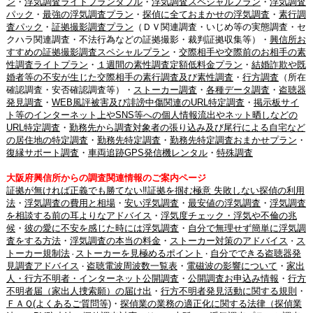
ン
・
浮気調査ライトプランダブル
・
浮気調査スペシャルプラン
・
浮気調査
パック
・
最強の浮気調査プラン
・
探偵に全ておまかせの浮気調査
・
素行調
査パック
・
証拠撮影調査プラン
（ＤＶ関連調査・いじめ等の実態調査・セ
クハラ関連調査・不法行為などの証拠撮影・裁判証拠収集等）・
興信所お
すすめの証拠撮影調査スペシャルプラン
・
交際相手や交際前のお相手の素
性調査ライトプラン
・
１週間の素性調査定額低料金プラン
・
結婚詐欺や既
婚者等の不安が生じた交際相手の素行調査及び素性調査
・
行方調査
（所在
確認調査・安否確認調査等）・
ストーカー調査
・
各種データ調査
・
盗聴器
発見調査
・
WEB風評被害及び誹謗中傷関連のURL特定調査
・
掲示板サイ
ト等のインターネット上やSNS等への個人情報流出やネット晒しなどの
URL特定調査
・
勤務先から調査対象者の張り込み及び尾行による自宅など
の居住地の特定調査
・
勤務先特定調査
・
勤務先特定調査おまかせプラン
・
復縁サポート調査
・
車両追跡GPS発信機レンタル
・
特殊調査
大阪府興信所からの調査関連情報のご案内ページ
証拠が無ければ正義でも勝てない‼証拠を掴む極意 失敗しない探偵の利用
法
・
浮気調査の費用と相場
・
安い浮気調査
・
最安値の浮気調査
・
浮気調査
を相談する前の耳よりなアドバイス
・
浮気度チェック・浮気や不倫の兆
候
・
彼の愛に不安を感じた時には浮気調査
・
自分で無理せず簡単に浮気調
査をする方法
・
浮気調査の本当の料金
・
ストーカー対策のアドバイス
ス
・
トーカー規制法
ストーカーを見極めるポイント
自分でできる盗聴器発
・
・
見調査アドバイス
盗聴電波周波数一覧表
・
電磁波の影響について
・
家出
・
人・行方不明者・インターネット公開調査
・
公開調査お申込み情報
・
行方
不明者届（家出人捜索願）の届け出
・
行方不明者発見活動に関する規則
・
ＦＡＱ(よくあるご質問等)
・
探偵業の業務の適正化に関する法律（探偵業