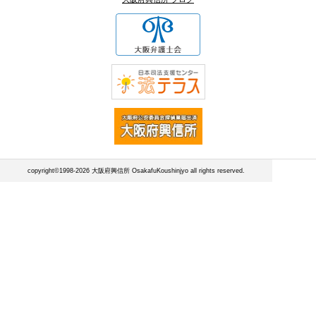
copyright©1998-2026 大阪府興信所 OsakafuKoushinjyo all rights reserved.