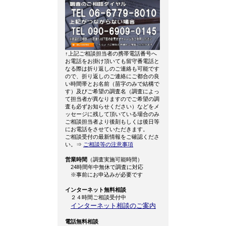
↑上記ご相談担当者の携帯電話番号へ
お電話をお掛け頂いても留守番電話と
なる際は折り返しのご連絡も可能です
ので、折り返しのご連絡にご都合の良
い時間帯とお名前（苗字のみで結構で
す）及びご希望の調査名（調査によっ
て担当者が異なりますのでご希望の調
査も必ずお知らせください）などをメ
ッセージに残して頂いている場合のみ
ご相談担当者より後刻もしくは後日等
にお電話をさせていただきます。
ご相談受付の最新情報をご確認くださ
い。⇒
ご相談等の注意事項
営業時間
（調査実施可能時間）
24時間年中無休で調査に対応
※事前にお申込みが必要です
インターネット無料相談
２４時間ご相談受付中
インターネット相談のご案内
電話無料相談