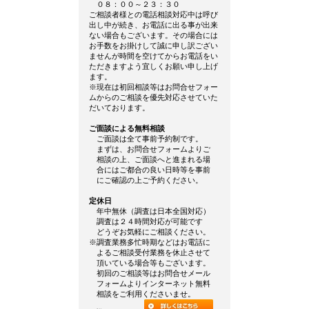
０８：００～２３：３０
ご相談者様との電話相談対応中は呼び
出し中が続き、お電話に出る事が出来
ない場合もございます。その場合には
お手数をお掛けして誠に申し訳ござい
ませんが時間を空けてからお電話をい
ただきますよう宜しくお願い申し上げ
ます。
※現在は初回相談等はお問合せフォー
ムからのご相談を優先対応させていた
だいております。
ご面談による無料相談
ご面談は全て事前予約制です。
まずは、お問合せフォームよりご
相談の上、ご面談へと進まれる場
合にはご都合の良い日時等を事前
にご確認の上ご予約ください。
定休日
年中無休（調査は日本全国対応）
調査は２４時間対応が可能です
どうぞお気軽にご相談ください。
※調査業務多忙時期などはお電話に
よるご相談受付業務を休止させて
頂いている場合等もございます。
初回のご相談等はお問合せメール
フォームよりインターネット無料
相談をご利用くださいませ。