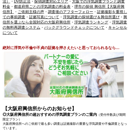
法）
・
DV防止法
・
探偵調査対応エリア
・
大阪での浮気調査プランと調査
料金
・
都道府県ごとの浮気調査の料金表
・
堺市の探偵 興信所【大阪府興
信所】
・
ご依頼主様の声
・
調査後のアフターフォロー
・
証拠撮影を重視し
ての事前調査
・
証拠写真について
・
浮気調査の探偵選び＆興信所選び
・
興
信所を選ぶなら全国対応の大阪府興信所
・
浮気調査ランキング
・
浮気調査
の無料再調査システム
・
バックグラウンドチェックについて
・
キャンセル
について
絶対に浮気や不倫や不貞の証拠を押さえたいと思っておられるなら…
【大阪府興信所からのお知らせ】
◎大阪府興信所の超おすすめの浮気調査プランのご案内
（受付件数及び期間
限定プラン）
大阪府興信所へのご依頼で最も多い調査は証拠撮影の重要な浮気調査や不倫調査となっ
ています。