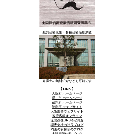
裁判証拠収集・各種証拠撮影調査
弁護士の無料紹介なども可能です
【 LINK 】
大阪府 ホームページ
堺 市 ホームページ
裁判所 ホームページ
警察庁 ウェブサイト
大阪府警ウェブサイト
政府広報オンライン
流出画像URL特定調査
調査会社の社長ブログ
岡山の女探偵のブログ
大阪府興信所 ブログ