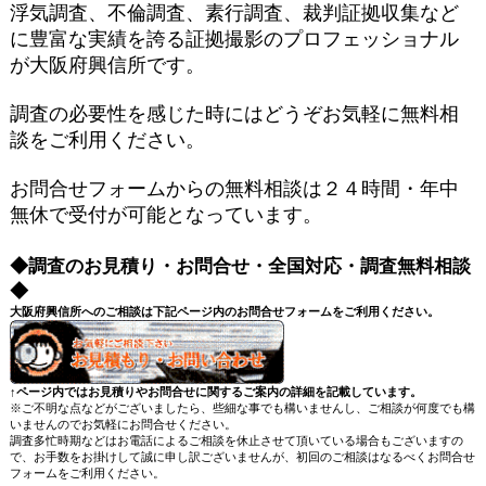
浮気調査、不倫調査、素行調査、裁判証拠収集など
に豊富な実績を誇る証拠撮影のプロフェッショナル
が大阪府興信所です。
調査の必要性を感じた時にはどうぞお気軽に無料相
談をご利用ください。
お問合せフォームからの無料相談は２４時間・年中
無休で受付が可能となっています。
◆調査のお見積り・お問合せ・全国対応・調査無料相談
◆
大阪府興信所へのご相談は下記ページ内のお問合せフォームをご利用ください。
↑ページ内ではお見積りやお問合せに関するご案内の詳細を記載しています。
※ご不明な点などがございましたら、些細な事でも構いませんし、ご相談が何度でも構
いませんのでお気軽にお問合せください。
調査多忙時期などはお電話によるご相談を休止させて頂いている場合もございますの
で、お手数をお掛けして誠に申し訳ございませんが、初回のご相談はなるべくお問合せ
フォームをご利用ください。